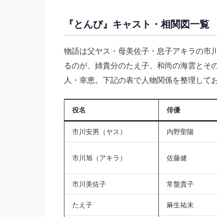
『とんび』キャスト・相関図一覧
物語は父ヤス・母美佐子・息子アキラの市
るのが、姉貴分のたえ子、和尚の海雲とそ
人・幸恵。下記の表で人物関係を整理して
役名
俳優
市川安男（ヤス）
内野聖陽
市川旭（アキラ）
佐藤健
市川美佐子
常盤貴子
たえ子
麻生祐未