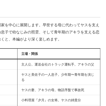
川家を中心に展開します。早世する母に代わってヤスを支え
の息子で幼なじみの照雲、そして青年期のアキラを支える恋
おくと、本編がより深く楽しめます。
立場・関係
主人公。運送会社のトラック運転手。アキラの父
ヤスと美佐子の一人息子。少年期〜青年期を演じ
る
ヤスの妻、アキラの母。物語序盤で事故死
小料理屋『夕月』の女将。ヤスの姉貴分