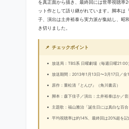
を真正面から描き、最終回には世帯視聴率2
ット作として語り継がれています。脚本は『
子、演出は土井裕泰ら実力派が集結し、昭
き切りました。
📌
チェックポイント
放送局：TBS系 日曜劇場（毎週日曜21:00
放送期間：2013年1月13日〜3月17日／全
原作：重松清『とんび』（角川書店）
脚本：森下佳子／演出：土井裕泰ほか／音
主題歌：福山雅治「誕生日には真白な百合
平均視聴率は約14%、最終回は20%超を記