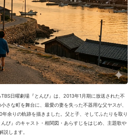
BS日曜劇場『とんび』は、2013年1月期に放送された不
の小さな町を舞台に、最愛の妻を失った不器用な父ヤスが、
0年余りの軌跡を描きました。父と子、そしてふたりを取り
とんび』のキャスト・相関図・あらすじをはじめ、主題歌や
底解説します。