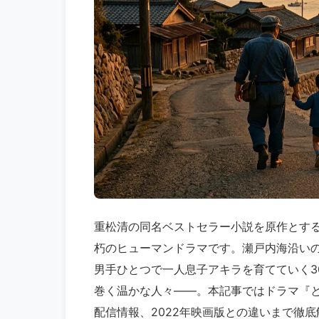
重松清の同名ベストセラー小説を原作とするT
朽のヒューマンドラマです。瀬戸内海沿い
男手ひとつで一人息子アキラを育てていく3
巻く温かな人々――。本記事ではドラマ『
配信情報、2022年映画版との違いまで徹