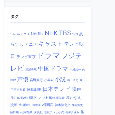
タグ
TBS
NHK
あ
Netflix
1976年アニメ
tvN
キャスト
テレビ朝
らすじ
アニメ
ドラマ
フジテ
日
テレビ東京
レビ
中国ドラマ
三浦春馬
中村悠一
向
声優
小説
宮野真守
小栗旬
嵐
井理
山田孝之
日本テレビ
映画
日曜劇場
戸田恵梨香
朝ドラ
湊かなえ
木村拓哉
月9
有村架純
梶裕貴
相関図
漫画
生瀬勝久
田中圭
神木隆之介
神谷浩史
集
講談社
綾野剛
花澤香菜
連続テレビ小説
長澤まさみ