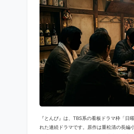
『とんび』は、TBS系の看板ドラマ枠「日曜劇
れた連続ドラマです。原作は重松清の長編