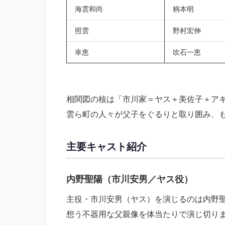
海雲和尚
柄本明
照雲
野村宏伸
幸恵
吹石一恵
相関図の核は「市川家＝ヤス＋美佐子＋ア
雲ら町の人々が父子をぐるりと取り囲み、
主要キャスト紹介
内野聖陽（市川安男／ヤス役）
主役・市川安男（ヤス）を演じるのは内野
想う不器用な父親像を体当たりで演じ切り