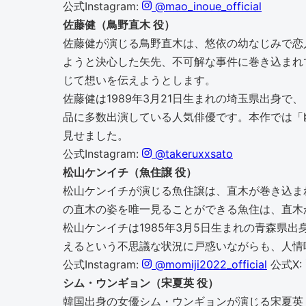
公式Instagram:
@mao_inoue_official
佐藤健（鳥野直木 役）
佐藤健が演じる鳥野直木は、悠依の幼なじみで恋
ようと決心した矢先、不可解な事件に巻き込まれ
じて想いを伝えようとします。
佐藤健は1989年3月21日生まれの埼玉県出身
品に多数出演している人気俳優です。本作では「
見せました。
公式Instagram:
@takeruxxsato
松山ケンイチ（魚住譲 役）
松山ケンイチが演じる魚住譲は、直木が巻き込ま
の直木の姿を唯一見ることができる魚住は、直木
松山ケンイチは1985年3月5日生まれの青森県
えるという不思議な状況に戸惑いながらも、人情
公式Instagram:
@momiji2022_official
公式X:
シム・ウンギョン（宋夏英 役）
韓国出身の女優シム・ウンギョンが演じる宋夏英