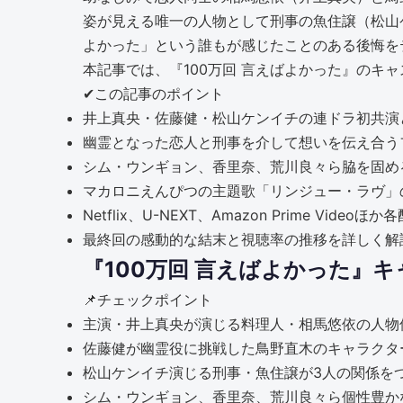
姿が見える唯一の人物として刑事の魚住譲（松山
よかった」という誰もが感じたことのある後悔を
本記事では、『100万回 言えばよかった』の
✔
この記事のポイント
井上真央・佐藤健・松山ケンイチの連ドラ初共演
幽霊となった恋人と刑事を介して想いを伝え合う
シム・ウンギョン、香里奈、荒川良々ら脇を固め
マカロニえんぴつの主題歌「リンジュー・ラヴ」の情
Netflix、U-NEXT、Amazon Prime V
最終回の感動的な結末と視聴率の推移を詳しく解
『100万回 言えばよかった』
📌
チェックポイント
主演・井上真央が演じる料理人・相馬悠依の人物
佐藤健が幽霊役に挑戦した鳥野直木のキャラクタ
松山ケンイチ演じる刑事・魚住譲が3人の関係を
シム・ウンギョン、香里奈、荒川良々ら個性豊か