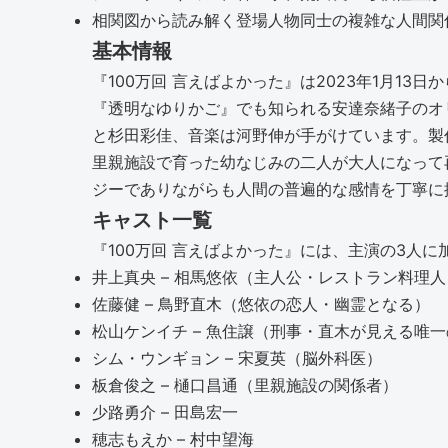
相関図から読み解く登場人物同士の複雑な人間関
基本情報
『100万回 言えばよかった』は2023年1月1
『透明なゆりかご』でも知られる安達奈緒子のオ
と杉田彩佳、音楽は河野伸が手がけています。製作
里親施設で育った幼なじみの二人が大人になって
ジーでありながらも人間の普遍的な感情を丁寧に
キャスト一覧
『100万回 言えばよかった』には、主演の3人
井上真央 – 相馬悠依（主人公・レストラン料理人
佐藤健 – 鳥野直木（悠依の恋人・幽霊となる）
松山ケンイチ – 魚住譲（刑事・直木が見える唯
シム・ウンギョン – 宋夏英（脳外科医）
板倉俊之 – 樋口昌通（里親施設の関係者）
少路勇介 – 田島宏一
穂志もえか – 村中望海