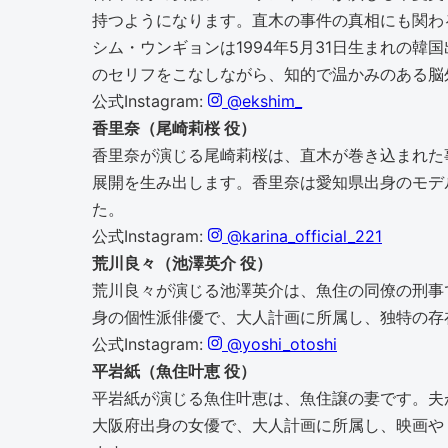
持つようになります。直木の事件の真相にも関わ
シム・ウンギョンは1994年5月31日生まれの
のセリフをこなしながら、知的で温かみのある脳
公式Instagram:
@ekshim_
香里奈（尾崎莉桜 役）
香里奈が演じる尾崎莉桜は、直木が巻き込まれた
展開を生み出します。香里奈は愛知県出身のモデ
た。
公式Instagram:
@karina_official_221
荒川良々（池澤英介 役）
荒川良々が演じる池澤英介は、魚住の同僚の刑事
身の個性派俳優で、大人計画に所属し、独特の存
公式Instagram:
@yoshi_otoshi
平岩紙（魚住叶恵 役）
平岩紙が演じる魚住叶恵は、魚住譲の妻です。夫
大阪府出身の女優で、大人計画に所属し、映画や