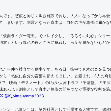
人です。悠依と同じく里親施設で育ち、大人になってから再会
てしまいます。幽霊となった直木は、自分の声が悠依に届かな
で、『仮面ライダー電王』でブレイクし、『るろうに剣心』シリ
幽霊」という異色の役どころに挑戦し、言葉が届かないもどか
れた事件を捜査する刑事です。ある日、街中で直木の姿を見つ
から「悠依に自分の言葉を伝えてほしい」と頼まれ、3人の奇
出身で、映画『デスノート』のL役や大河ドラマ『平清盛』の主
味あふれる刑事として直木と悠依の間をつなぐ重要な役割を温
@K_Matsuyama2023
（ソン・ハヨン）は、脳外科医として活躍する人物です。偶然