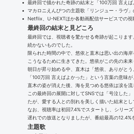
最終回で描かれた奇跡の結末と「100万回 言え
マカロニえんぴつの主題歌「リンジュー・ラヴ」
Netflix、U-NEXTほか各動画配信サービスでの
最終回の結末と見どころ
最終回では、視聴者を驚かせる奇跡が起こります
続かないものでした。
限られた時間の中で、悠依と直木は思い出の海岸
こうなるために生きてきた。悠依がこの先の未来
朝日が昇り始める中、直木は「悠依、ありがとう
「100万回 言えばよかった」という言葉の意
直木の姿が消えた後、海を見つめる悠依は涙を流
この最終回の展開に対してSNSでは「号泣した
たが、愛する人との別れを美しく描いた結末とし
なお、視聴率は初回7.4%でスタートし、シリー
遅れでの放送となりましたが、番組最高の12.4%
主題歌