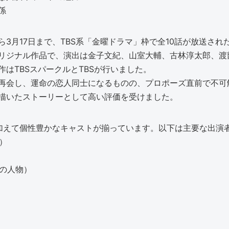
係
3日から3月17日まで、TBS系「金曜ドラマ」枠で全10話が放送
リジナル作品で、演出は金子文紀、山室大輔、古林淳太郎、渡
はTBSスパークルとTBSが行いました。
再会し、運命の恋人同士になるものの、プロポーズ直前で不可
描いたストーリーとして高い評価を受けました。
に加えて個性豊かなキャストが揃っています。以下は主要な出演
）
一の人物）