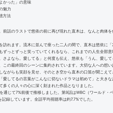
ばよかった」の意味
の魅力
視聴方法
。前話のラストで悠依の前に再び現れた直木は、なんと肉体を
を訪れます。流木に並んで座った二人の間で、直木は悠依に「
もずっとずっと笑っていてくれるなら、これまでの人生全部意
。さよなら。愛してる」と何度も伝え、悠依も「うん、愛して
味が、この最終回のシーンに集約されています。大切な人への想
しながらも笑顔を見せ、そのとき空から直木の口笛が聞こえて
」「愛してるの言葉がこんなに切ないドラマは初めて」と大き
て多くの人々の心に深く刻まれた作品となりました。
ズを通じて7%前後で推移しました。第9話はWBC（ワールド・
を記録しています。全話平均視聴率は約7.7%でした。