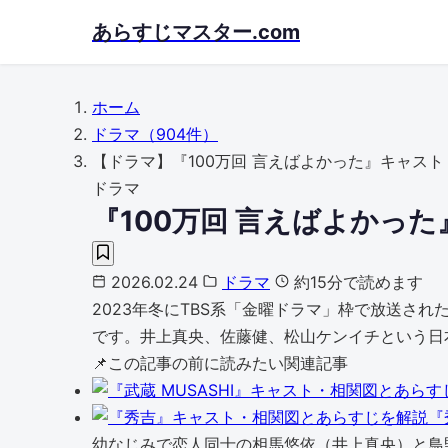
Skip
あらすじマスター.com
to
main
content
ホーム
ドラマ
（904件）
【ドラマ】『100万回 言えばよかった』キャス
ドラマ
『100万回 言えばよかっ
2026.02.24
ドラマ
約15分で読めます
2023年冬にTBS系「金曜ドラマ」枠で放送さ
です。井上真央、佐藤健、松山ケンイチという日
📌
この記事の前に読みたい関連記事
『
幼なじみで恋人同士の相馬悠依（井上真央）と鳥