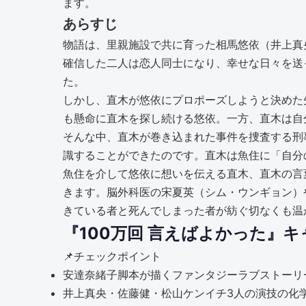
ます。
あらすじ
物語は、里親施設で共に育った相馬悠依（井上真
確信した二人は恋人同士になり、幸せな日々を送
た。
しかし、直木が悠依にプロポーズしようと決めた
も懸命に直木を探し続ける悠依。一方、直木は自
そんな中、直木が巻き込まれた事件を捜査する刑
識することができたのです。直木は魚住に「自分
魚住を介して悠依に想いを伝える直木、直木の言
きます。脳外科医の宋夏英（シム・ウンギョン）
きている者と死んでしまった者が紡ぐ切なくも温
『100万回 言えばよかった』
📌
チェックポイント
安達奈緒子脚本が描くファンタジーラブストーリ
井上真央・佐藤健・松山ケンイチ3人の演技の化