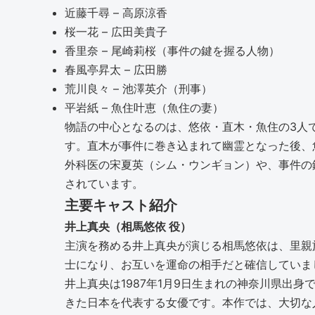
近藤千尋 – 高原涼香
桜一花 – 広田美貴子
香里奈 – 尾崎莉桜（事件の鍵を握る人物）
春風亭昇太 – 広田勝
荒川良々 – 池澤英介（刑事）
平岩紙 – 魚住叶恵（魚住の妻）
物語の中心となるのは、悠依・直木・魚住の3人
す。直木が事件に巻き込まれて幽霊となった後、
外科医の宋夏英（シム・ウンギョン）や、事件の
されています。
主要キャスト紹介
井上真央（相馬悠依 役）
主演を務める井上真央が演じる相馬悠依は、里親
士になり、お互いを運命の相手だと確信していま
井上真央は1987年1月9日生まれの神奈川県出
きた日本を代表する女優です。本作では、大切な