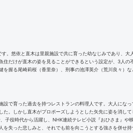
です。悠依と直木は里親施設で共に育った幼なじみであり、大
魚住だけが直木の姿を見ることができるという設定が、3人の
鍵を握る尾崎莉桜（香里奈）、刑事の池澤英介（荒川良々）な
施設で育った過去を持つレストランの料理人です。大人になっ
した。しかし直木がプロポーズしようとした矢先に姿を消して
身で、子役時代から活躍し、NHK連続テレビ小説『おひさま』
人を失った悲しみと、それでも前を向こうとする強さを併せ持