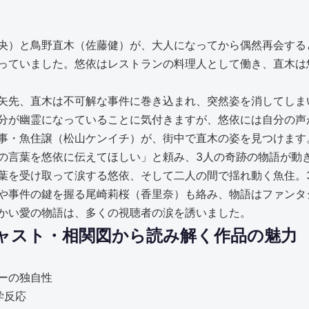
央）と鳥野直木（佐藤健）が、大人になってから偶然再会する
っていました。悠依はレストランの料理人として働き、直木は
矢先、直木は不可解な事件に巻き込まれ、突然姿を消してしま
分が幽霊になっていることに気付きますが、悠依には自分の声
事・魚住譲（松山ケンイチ）が、街中で直木の姿を見つけます
の言葉を悠依に伝えてほしい」と頼み、3人の奇跡の物語が動
葉を受け取って涙する悠依、そして二人の間で揺れ動く魚住。
や事件の鍵を握る尾崎莉桜（香里奈）も絡み、物語はファンタ
かい愛の物語は、多くの視聴者の涙を誘いました。
キャスト・相関図から読み解く作品の魅力
ーの独自性
学反応