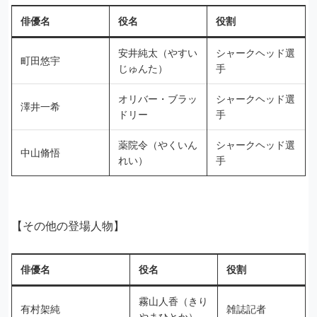
俳優名
役名
役割
安井純太（やすい
シャークヘッド選
町田悠宇
じゅんた）
手
オリバー・ブラッ
シャークヘッド選
澤井一希
ドリー
手
薬院令（やくいん
シャークヘッド選
中山脩悟
れい）
手
【その他の登場人物】
俳優名
役名
役割
霧山人香（きり
有村架純
雑誌記者
やまひとか）