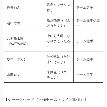
君島キャサリン
円井わん
チーム選手
秋子
坂東拓也（ばん
チーム最年少選
越山敬達
どうたくや）
手
中山好太郎（な
八村倫太郎
かやまこうたろ
チーム選手
（WATWING）
う）
竹松健治（たけ
やす（ずん）
チーム選手
まつけんじ）
李武臣（リウー
水間ロン
チーム選手
チェン）
【シャークヘッド（最強チーム・ライバル側）】