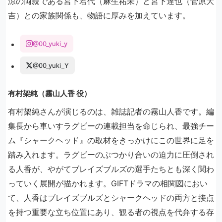
涼の両親である宮下君代（麻生祐未）と宮下達也（菅原大
吉）との家族関係も、物語に厚みを加えています。
@00_yuki_y
@00_yuki_Y
有村架純（霧山人香 役）
有村架純さんが演じるのは、雑誌記者の霧山人香です。編
集長から車いすラグビーの連載担当を命じられ、最強チー
ム『シャークヘッド』の取材をきっかけにこの世界に足を
踏み入れます。ラグビーのぶつかり合いの迫力に圧倒され
る人香が、やがてブレイズブルズの選手たちとも深く関わ
っていく展開が描かれます。GIFTドラマの相関図におい
て、人香はブレイズブルズとシャークヘッドの両方と接点
を持つ重要な立ち位置にあり、観る者の視点を代弁する存