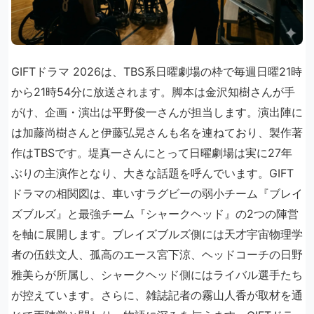
GIFTドラマ 2026は、TBS系日曜劇場の枠で毎週日曜21時
から21時54分に放送されます。脚本は金沢知樹さんが手
がけ、企画・演出は平野俊一さんが担当します。演出陣に
は加藤尚樹さんと伊藤弘晃さんも名を連ねており、製作著
作はTBSです。堤真一さんにとって日曜劇場は実に27年
ぶりの主演作となり、大きな話題を呼んでいます。GIFT
ドラマの相関図は、車いすラグビーの弱小チーム『ブレイ
ズブルズ』と最強チーム『シャークヘッド』の2つの陣営
を軸に展開します。ブレイズブルズ側には天才宇宙物理学
者の伍鉄文人、孤高のエース宮下涼、ヘッドコーチの日野
雅美らが所属し、シャークヘッド側にはライバル選手たち
が控えています。さらに、雑誌記者の霧山人香が取材を通