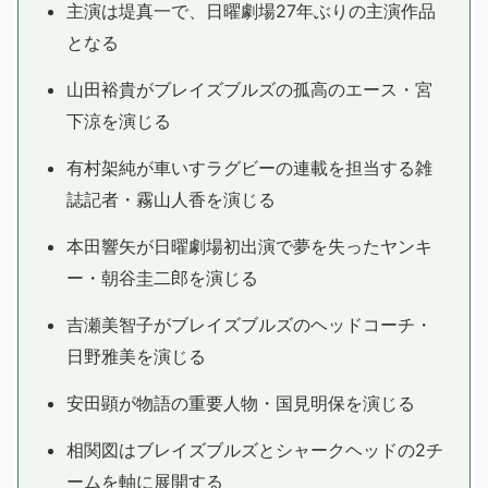
主演は堤真一で、日曜劇場27年ぶりの主演作品
となる
山田裕貴がブレイズブルズの孤高のエース・宮
下涼を演じる
有村架純が車いすラグビーの連載を担当する雑
誌記者・霧山人香を演じる
本田響矢が日曜劇場初出演で夢を失ったヤンキ
ー・朝谷圭二郎を演じる
吉瀬美智子がブレイズブルズのヘッドコーチ・
日野雅美を演じる
安田顕が物語の重要人物・国見明保を演じる
相関図はブレイズブルズとシャークヘッドの2チ
ームを軸に展開する