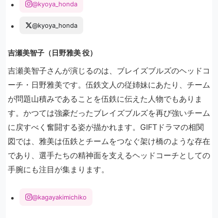
@kyoya_honda
@kyoya_honda
吉瀬美智子（日野雅美 役）
吉瀬美智子さんが演じるのは、ブレイズブルズのヘッドコ
ーチ・日野雅美です。伍鉄文人の従姉妹にあたり、チーム
が問題山積みであることを伍鉄に伝えた人物でもありま
す。かつては強豪だったブレイズブルズを再び強いチーム
に戻すべく奮闘する姿が描かれます。GIFTドラマの相関
図では、雅美は伍鉄とチームをつなぐ架け橋のような存在
であり、選手たちの精神面を支えるヘッドコーチとしての
手腕にも注目が集まります。
@kagayakimichiko