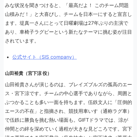
みな状況を聞きつけると、「最高だよ！ このチーム問題
山積みだ！」と大喜びし、チームを日本一にすると宣言し
ます。堤真一さんにとって日曜劇場は27年ぶりの主演で
あり、車椅子ラグビーという新たなテーマに挑む姿が注目
されています。
公式サイト（SIS company）
山田裕貴（宮下涼 役）
山田裕貴さんが演じるのは、ブレイズブルズの孤高のエー
ス・宮下涼です。チームの中心選手でありながら、周囲と
ぶつかることも多い一面を持ちます。伍鉄文人に「圧倒的
エースの不在」と指摘され、競技用車いす（通称ラグ車）
で伍鉄に勝負を挑む熱い場面も。GIFTドラマでは、涼が
仲間との絆を深めていく過程が大きな見どころです。宮下