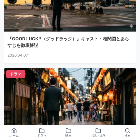
『GOOD LUCK!!（グッドラック）』キャスト・相関図とあら
すじを徹底解説
2026.04.07
ドラマ
ホーム
ドラマ
映画
小説・文学
検索