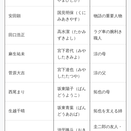
国見明保（くに
安田顕
物語の重要人物
みあきやす）
高水潔（たかみ
ラグ車の腕利き
田口浩正
ずきよし）
職人
宮下君代（みや
麻生祐未
涼の母
したきみよ）
宮下達也（みや
菅原大吉
涼の父
したたつや）
坂東陽子（ばん
西尾まり
拓也の母
どうようこ）
坂東青葉（ばん
生越千晴
拓也を支える姉
どうあおば）
圭二郎の友人・
沖平颯斗（おき