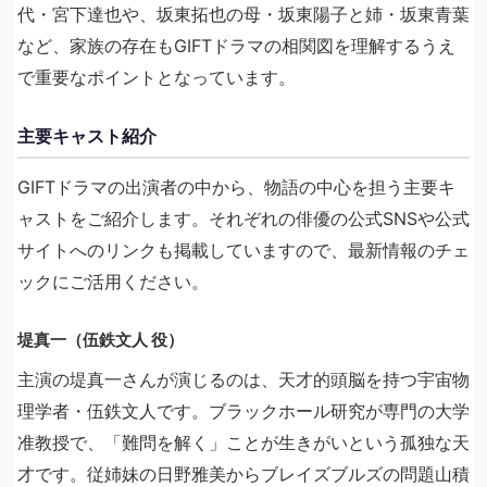
代・宮下達也や、坂東拓也の母・坂東陽子と姉・坂東青葉
など、家族の存在もGIFTドラマの相関図を理解するうえ
で重要なポイントとなっています。
主要キャスト紹介
GIFTドラマの出演者の中から、物語の中心を担う主要キ
ャストをご紹介します。それぞれの俳優の公式SNSや公式
サイトへのリンクも掲載していますので、最新情報のチェ
ックにご活用ください。
堤真一（伍鉄文人 役）
主演の堤真一さんが演じるのは、天才的頭脳を持つ宇宙物
理学者・伍鉄文人です。ブラックホール研究が専門の大学
准教授で、「難問を解く」ことが生きがいという孤独な天
才です。従姉妹の日野雅美からブレイズブルズの問題山積