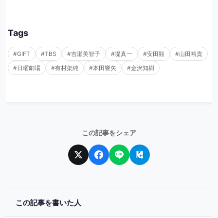
Tags
#GIFT
#TBS
#吉瀬美智子
#堤真一
#安田顕
#山田裕貴
#日曜劇場
#有村架純
#本田響矢
#金沢知樹
この記事をシェア
この記事を書いた人