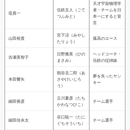
天才宇宙物理学
伍鉄文人（ごて
者・チームを日
堤真一
つふみと）
本一にすると宣
言
宮下涼（みやし
山田裕貴
孤高のエース
たりょう）
日野雅美（ひの
ヘッドコーチ・
吉瀬美智子
まさみ）
伍鉄の従姉妹
朝谷圭二郎（あ
夢を失ったヤン
本田響矢
さやけいじろ
キー
う）
立川夏彦（たち
細田善彦
チーム選手
かわなつひこ）
谷口聡一（たに
細田佳央太
チーム選手
ぐちそういち）