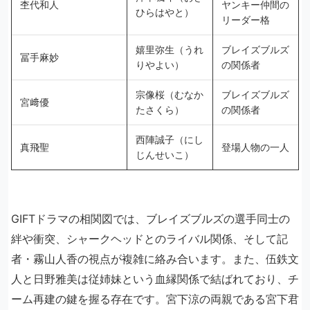
杢代和人
ヤンキー仲間の
ひらはやと）
リーダー格
嬉里弥生（うれ
ブレイズブルズ
冨手麻妙
りやよい）
の関係者
宗像桜（むなか
ブレイズブルズ
宮﨑優
たさくら）
の関係者
西陣誠子（にし
真飛聖
登場人物の一人
じんせいこ）
GIFTドラマの相関図では、ブレイズブルズの選手同士の
絆や衝突、シャークヘッドとのライバル関係、そして記
者・霧山人香の視点が複雑に絡み合います。また、伍鉄文
人と日野雅美は従姉妹という血縁関係で結ばれており、チ
ーム再建の鍵を握る存在です。宮下涼の両親である宮下君