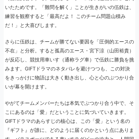
いたためです。「難問を解く」ことが生きがいの伍鉄は、
練習を観察すると「最高だよ！ このチーム問題山積み
だ！」と大喜びします。
さらに伍鉄は、チームが勝てない要因を「圧倒的エースの
不在」と分析。すると孤高のエース・宮下涼（山田裕貴）
が反応し、競技用車いす（通称ラグ車）で伍鉄に勝負を挑
みます。GIFTドラマのネタバレを避けつつも、この対決
をきっかけに物語は大きく動き出し、心と心のぶつかり合
いが幕を開けます。
やがてチームメンバーたちは本気でぶつかり合う中で、そ
こにあるのは「愛」だということに気づいていきます。
GIFTドラマのあらすじの核心は、この「愛」という名の
『ギフト』が誰に、どのように届くのかという点にありま
す。パラスポーツである車いすラグビーの迫力と、人間同