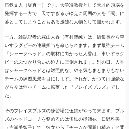
伍鉄文人（堤真一）です。大学准教授として天才的頭脳を
発揮する一方で、天才すぎるがゆえに周囲の人を「闇」に
落としてしまうこともある孤独な人物として描かれます。
一方、雑誌記者の霧山人香（有村架純）は、編集長から車
いすラグビーの連載担当を命じられます。まず最強チーム
『シャークヘッド』の取材に向かった人香は、車いすラグ
ビーのぶつかり合いの迫力に圧倒されます。別の日、人香
はシャークヘッドとは対照的な、やる気もまとまりもない
チームの練習風景を目にします。それが、かつては強豪な
がら今は弱小チームに転落した『ブレイズブルズ』でし
た。
そのブレイズブルズの練習場に伍鉄がやって来ます。ブル
ズのヘッドコーチを務めるのは伍鉄の従姉妹・日野雅美
（吉瀬美智子）で、彼女から「チームが問題山積み」と聞