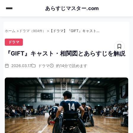
Skip
あらすじマスター.com
to
main
content
ホーム
ドラマ
【ドラマ】『GIFT』キャスト・相関図とあらすじを解説
（904件）
ドラマ
『GIFT』キャスト・相関図とあらすじを解説
2026.03.17
ドラマ
約14分で読めます