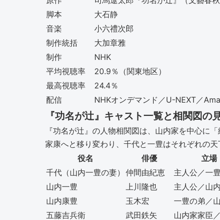
原作
司馬遼太郎『功名が辻』（文藝春秋
脚本
大石静
音楽
小六禮次郎
制作統括
大加章雅
制作
NHK
平均視聴率
20.9％（関東地区）
最高視聴率
24.4％
配信
NHKオンデマンド／U-NEXT／Amazon
『功名が辻』キャスト一覧と相関図の
『功名が辻』の人物相関図は、山内家を中心に「
家康へと移り変わり、千代と一豊はそれぞれの天
役名
俳優
立場
千代（山内一豊の妻）
仲間由紀恵
主人公／一
山内一豊
上川隆也
主人公／山
山内康豊
玉木宏
一豊の弟／
五藤吉兵衛
武田鉄矢
山内家家臣