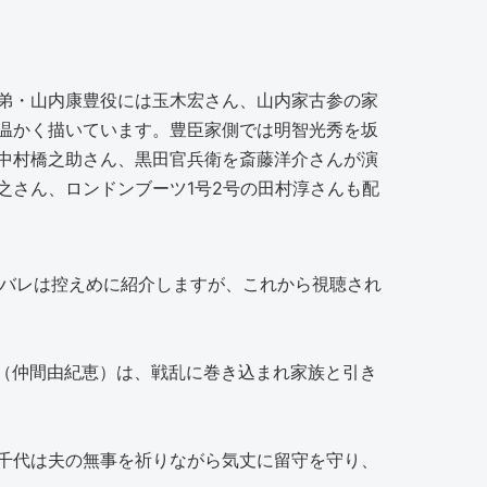
弟・山内康豊役には玉木宏さん、山内家古参の家
温かく描いています。豊臣家側では明智光秀を坂
中村橋之助さん、黒田官兵衛を斎藤洋介さんが演
之さん、ロンドンブーツ1号2号の田村淳さんも配
タバレは控えめに紹介しますが、これから視聴され
代（仲間由紀恵）は、戦乱に巻き込まれ家族と引き
千代は夫の無事を祈りながら気丈に留守を守り、