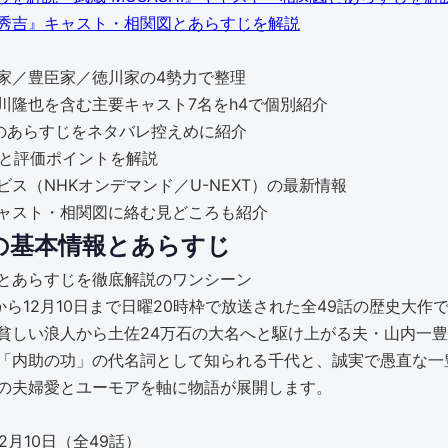
秀吉』キャスト・相関図とあらすじを解説
家／豊臣家／徳川家の4勢力で整理
川隆也を含む主要キャスト7名をh4で個別紹介
のあらすじをネタバレ控えめに紹介
力と評価ポイントを解説
ス（NHKオンデマンド／U-NEXT）の最新情報
ャスト・相関図に絡む見どころも紹介
の基本情報とあらすじ
日から12月10日まで日曜20時枠で放送された全49話の歴史
貧しい浪人から土佐24万石の大名へと駆け上がる夫・山内一
「内助の功」の代名詞として知られる千代と、誠実で愚直な一
の夫婦愛とユーモアを軸に物語が展開します。
2月10日（全49話）