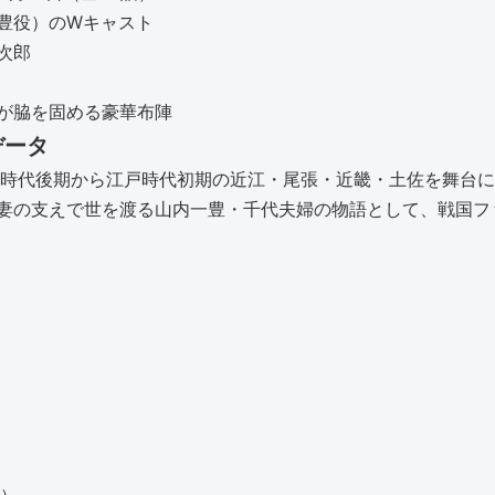
豊役）のWキャスト
次郎
が脇を固める豪華布陣
データ
国時代後期から江戸時代初期の近江・尾張・近畿・土佐を舞台
妻の支えで世を渡る山内一豊・千代夫婦の物語として、戦国フ