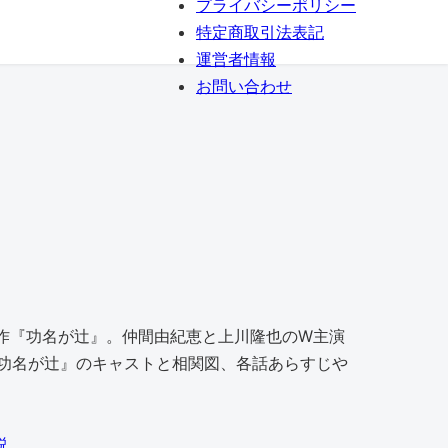
プライバシーポリシー
特定商取引法表記
運営者情報
お問い合わせ
5作『功名が辻』。仲間由紀恵と上川隆也のW主演
功名が辻』のキャストと相関図、各話あらすじや
説