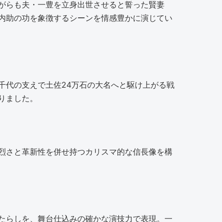
がらも夫・一豊を立身出世させると誓った賢妻
内助の功を象徴するシーンを情感豊かに演じてい
千代の支えで土佐24万石の大名へと駆け上がる戦
りました。
烈さと革新性を併せ持つカリスマ的な信長像を構
たらしを、舞台仕込みの確かな演技力で表現。一