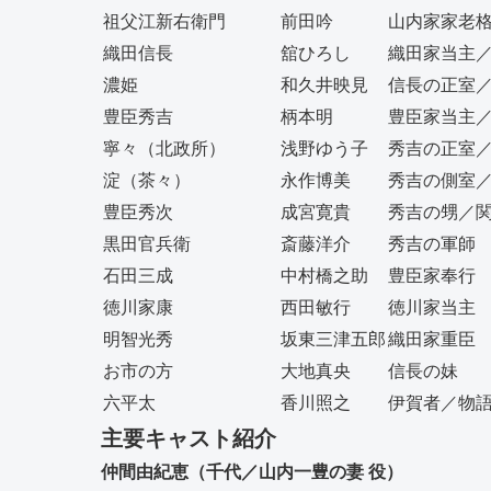
祖父江新右衛門
前田吟
山内家家老
織田信長
舘ひろし
織田家当主
濃姫
和久井映見
信長の正室
豊臣秀吉
柄本明
豊臣家当主
寧々（北政所）
浅野ゆう子
秀吉の正室
淀（茶々）
永作博美
秀吉の側室
豊臣秀次
成宮寛貴
秀吉の甥／
黒田官兵衛
斎藤洋介
秀吉の軍師
石田三成
中村橋之助
豊臣家奉行
徳川家康
西田敏行
徳川家当主
明智光秀
坂東三津五郎
織田家重臣
お市の方
大地真央
信長の妹
六平太
香川照之
伊賀者／物
主要キャスト紹介
仲間由紀恵（千代／山内一豊の妻 役）