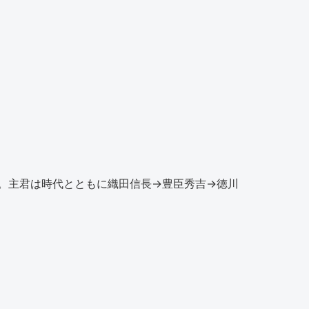
。主君は時代とともに織田信長→豊臣秀吉→徳川