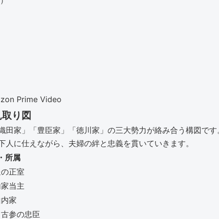
）
 Prime Video
見取り図
織田家」「豊臣家」「徳川家」の三大勢力が絡み合う構図です
下人に仕えながら、夫婦の絆と忠義を貫いていきます。
・所属
豊の正室
内家当主
山内家
／古参の忠臣