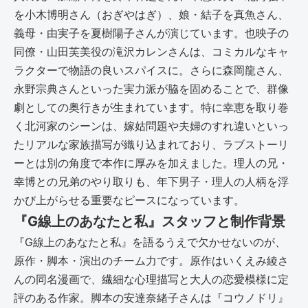
を小木博明さん（おぎやはぎ）、娘・結子を真魚さん、
義母・由実子を夏樹陽子さんが演じています。也映子の
同僚・山田芙美役の滝沢カレンさんは、コミカルなキャ
ラクターで物語の良いスパイスに。さらに森岡龍さん、
永野宗典さんといった実力派が脇を固めることで、群像
劇としての奥行きが生まれています。特に幸恵を取り巻
く北河家のシーンは、嫁姑問題や夫婦のすれ違いといっ
たリアルな家族描写が織り込まれており、ラブストーリ
ーとは別の角度で本作に厚みを加えました。理人の兄・
幸博との兄弟のやり取りも、年下男子・理人の人柄を浮
かび上がらせる重要なピースになっています。
『G線上のあなたと私』スタッフと制作背景
『G線上のあなたと私』を語るうえで欠かせないのが、
原作・脚本・演出のチーム力です。原作はいくえみ綾さ
んの同名漫画で、繊細な心理描写と大人の恋愛模様に定
評のある作家。脚本の安達奈緒子さんは『コウノドリ』