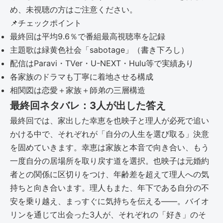
め、未視聴の方はご注意ください。
📌
チェックポイント
最終回は平均9.6％で番組最高視聴率を記録
主題歌は緑黄色社会「sabotage」（書き下ろし）
配信はParavi・TVer・U-NEXT・Hulu等で実績あり
各家族のドラマも丁寧に着地させる構成
相関図は恋愛＋家族＋師弟の三層構造
最終回ネタバレ：3人が出した答え
最終回では、家出した幸恵を也映子と理人が必死で追い
かける中で、それぞれが「自分の人生を選び取る」決意
を固めていきます。幸恵は家族と本音で向き合い、もう
一度自分の居場所を取り戻す道を選択。也映子は元婚約
者との関係に区切りをつけ、年齢差を超えて理人への気
持ちと向き合います。理人もまた、年下である自分の不
安を乗り越え、まっすぐに気持ちを伝える――。バイオ
リンを通じて出会った3人が、それぞれの「好き」のそ