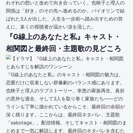
れぞれの想いと改めて向き合っていく。也映子と理人の
関係は「好き」のその先へ進めるのか。バイオリンで結
ばれた3人が出した、人生を一歩前へ踏み出すための答
えに、多くの視聴者が温かい涙を流した。
『G線上のあなたと私』キャスト・
相関図と最終回・主題歌の見どころ
『G線上のあなたと私』のキャスト・相関図の魅力は、
恋愛だけに収束しない群像劇のバランス感にあります。
也映子と理人のラブストーリー、幸恵の家族再生、眞於
の意外な過去、そして3人を取り巻く家族たち――どの
ラインも丁寧に描かれているからこそ、最終回の余韻が
深く残ります。ここからは、最終回ネタバレ、主題歌
「sabotage」、配信情報、そしてキャスト・相関図のま
とめまで一気に解説します。最終回のネタバレを含むた