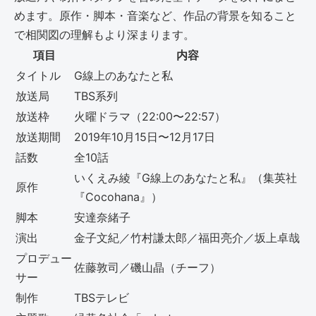
めます。原作・脚本・音楽など、作品の背景を知ること
で相関図の理解もより深まります。
項目
内容
タイトル
G線上のあなたと私
放送局
TBS系列
放送枠
火曜ドラマ（22:00〜22:57）
放送期間
2019年10月15日〜12月17日
話数
全10話
いくえみ綾『G線上のあなたと私』（集英社
原作
『Cocohana』）
脚本
安達奈緒子
演出
金子文紀／竹村謙太郎／福田亮介／坂上卓哉
プロデュー
佐藤敦司／磯山晶（チーフ）
サー
制作
TBSテレビ