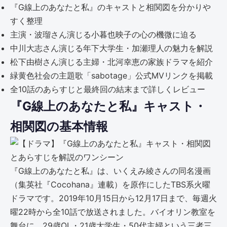
『G線上のあなたと私』のキャストと相関図を分かりや
すく整理
主演・波瑠さん演じる小暮也映子の心の機微に迫る
中川大志さん演じる年下大学生・加瀬理人の魅力を解説
松下由樹さん演じる主婦・北河幸恵の家族ドラマを紹介
緑黄色社会の主題歌「sabotage」公式MVリンクを掲載
全10話のあらすじと最終回の結末まで詳しくレビュー
『G線上のあなたと私』キャスト・
相関図の基本情報
『G線上のあなたと私』は、いくえみ綾さんの同名漫画
（集英社『Cocohana』連載）を原作にしたTBS系火曜
ドラマです。2019年10月15日から12月17日まで、毎週火
曜22時から全10話で放送されました。バイオリン教室を
舞台に、29歳OL・21歳大学生・50代主婦という三者三