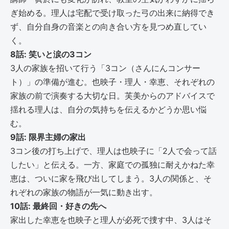
ぎ始める。理人は宅配で受け取った弓の出来に納得でき
ず、自分自身の音楽との向き合い方を見つめ直してい
く。
8話: 笑いと涙の3コン
3人の家族を招いて行う「3コン（さんにんコンサー
ト）」の準備が進む。也映子・理人・幸恵、それぞれの
家族の前で演奏する大切な日。芙美からのアドバイスで
揺れる理人は、自分の気持ちを伝えるかどうか思い悩
む。
9話: 限界主婦の家出
3コン後の打ち上げで、理人は也映子に「2人で会って話
したい」と伝える。一方、家庭での孤独に耐えかねた幸
恵は、ついに家を飛び出してしまう。3人の関係と、そ
れぞれの家族の物語が一気に動き出す。
10話: 最終回・好きの先へ
家出した幸恵を也映子と理人が必死で捜す中、3人はそ