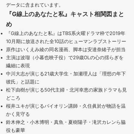
データに含まれています。
『G線上のあなたと私』キャスト相関図まと
め
『G線上のあなたと私』はTBS系火曜ドラマ枠で2019年
10月期に放送された全10話のヒューマンラブストーリー
原作はいくえみ綾の同名漫画、脚本は安達奈緒子が担当
主演は波瑠（小暮也映子役）で29歳OLの心の揺らぎを
繊細に表現
中川大志が演じる21歳大学生・加瀬理人は「理想の年下
彼氏」と話題に
松下由樹が演じる50代主婦・北河幸恵の家族ドラマも見
どころ
桜井ユキが演じるバイオリン講師・久住眞於が物語を温
かく見守る
鈴木伸之・小木博明・真魚・夏樹陽子・滝沢カレンら脇
役も豪華