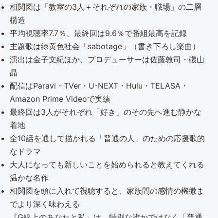
相関図は「教室の3人＋それぞれの家族・職場」の二層
構造
平均視聴率7.7％、最終回は9.6％で番組最高を記録
主題歌は緑黄色社会「sabotage」（書き下ろし楽曲）
演出は金子文紀ほか、プロデューサーは佐藤敦司・磯山
晶
配信はParavi・TVer・U-NEXT・Hulu・TELASA・
Amazon Prime Videoで実績
最終回は3人がそれぞれ「好き」のその先へ進む静かな
着地
全10話を通して描かれる「普通の人」のための応援歌的
なドラマ
大人になっても新しいことを始められると教えてくれる
温かな名作
相関図を頭に入れて視聴すると、家族間の感情の機微ま
でより深く味わえる
『G線上のあなたと私』は、特別な誰かではなく「普通