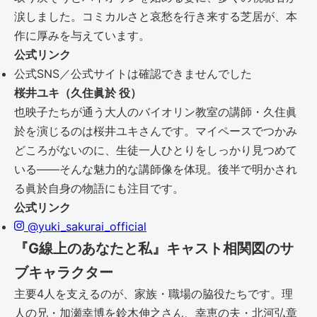
涙しました。コミカルさと哀愁を行き来する芝居が、本
作に厚みを与えています。
公式リンク
公式SNS／公式サイトは確認できませんでした
桜井ユキ（久住眞於 役）
也映子たちが通う大人のバイオリン教室の講師・久住眞
於を演じるのは桜井ユキさんです。マイペースでつかみ
どころがないのに、生徒一人ひとりをしっかり見つめて
いる――そんな魅力的な講師像を体現。後半で明かされ
る眞於自身の物語にも注目です。
公式リンク
@yuki_sakurai_official
『G線上のあなたと私』キャスト相関図のサ
ブキャラクター
主要4人を支えるのが、家族・職場の脇役たちです。理
人の兄・加瀬幸博を鈴木伸之さん、幸恵の夫・北河弘章