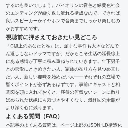
するのも良いでしょう。バイオリンの音色と緑黄色社会
のエンディングが繰り返し流れる構成なので、できれば
良いスピーカーかイヤホンで音楽までしっかり楽しむの
がおすすめです。
視聴前に押さえておきたい見どころ
『G線上のあなたと私』は、派手な事件も大きなどんで
ん返しもないドラマですが、だからこそ生活の延長線上
にある感情が丁寧に積み重ねられていきます。年下男子
との恋愛にときめきたい人、家族の在り方を見つめ直し
たい人、新しい趣味を始めたい人――それぞれの立場で
響くポイントが必ずあるはずです。事前にキャストと相
関図を頭に入れておくと、序盤の何気ないシーンに散り
ばめられた伏線にも気づきやすくなり、最終回の余韻が
より深く心に残ります。
よくある質問（FAQ）
本記事のよくある質問は、ページ上部のJSON-LD構造化