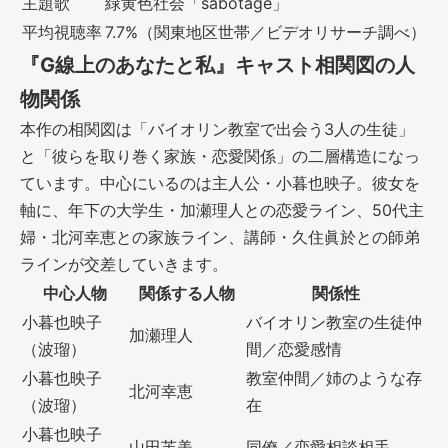
主題歌
緑黄色社会「sabotage」
平均視聴率
7.7%（関東地区世帯／ビデオリサーチ調べ）
『G線上のあなたと私』キャスト相関図の人
物関係
本作の相関図は「バイオリン教室で出会う3人の生徒」
と「彼らを取り巻く家族・恋愛関係」の二層構造になっ
ています。中心にいるのは主人公・小暮也映子。彼女を
軸に、年下の大学生・加瀬理人との恋愛ライン、50代主
婦・北河幸恵との家族ライン、講師・久住眞於との師弟
ラインが交差していきます。
中心人物
関係する人物
関係性
小暮也映子
バイオリン教室の生徒仲
加瀬理人
（波瑠）
間／恋愛感情
小暮也映子
教室仲間／姉のような存
北河幸恵
（波瑠）
在
小暮也映子
山田芙美
同僚／恋愛相談相手