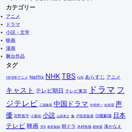
カテゴリー
アニメ
ドラマ
小説・文学
映画
漫画
舞台作品
タグ
TBS
NHK
あらすじ
アニメ
Netflix
1976年アニメ
tvN
ドラマ
フ
キャスト
テレビ朝日
テレビ東京
ジテレビ
中国ドラマ
声
三浦春馬
中村悠一
向井理
優
小説
日本
日曜劇場
宮野真守
小栗旬
嵐
戸田恵梨香
山田孝之
テレビ
映画
朝ドラ
湊かなえ
木村拓哉
月9
有村架純
梶裕貴