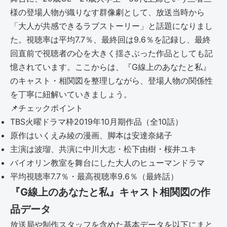
様の登場人物が織りなす群像劇として、放送当時から
「大人が共感できるラブストーリー」と話題になりまし
た。視聴率は平均7.7％、最終回は9.6％を記録し、最終
回直前で視聴者の心を大きく揺さぶった作品としても記
憶されています。ここからは、『G線上のあなたと私』
のキャスト・相関図を整理しながら、登場人物の関係性
を丁寧に紐解いていきましょう。
📌
チェックポイント
TBS火曜ドラマ枠2019年10月期作品（全10話）
原作はいくえみ綾の漫画、脚本は安達奈緒子
主演は波瑠、共演に中川大志・松下由樹・桜井ユキ
バイオリン教室を舞台にした大人のヒューマンドラマ
平均視聴率7.7％・最高視聴率9.6％（最終話）
『G線上のあなたと私』キャスト相関図の作
品データ
放送局や制作スタッフを含めた基本データを以下にまと