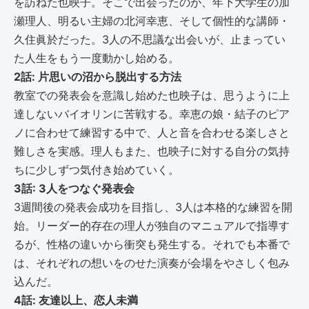
を訪ねた也映子。そこで出会ったのが、年下大学生の加
瀬理人、明るい主婦の北河幸恵、そして個性的な講師・
久住眞於だった。3人の不思議な出会いが、止まってい
た人生をもう一度動かし始める。
2話: 片思いの沼から脱出する方法
教室での発表会を意識し始めた也映子は、思うように上
達しないバイオリンに苦戦する。幸恵の娘・結子のピア
ノに合わせて練習する中で、人と音を合わせる楽しさと
難しさを実感。理人もまた、也映子に対する自分の気持
ちに少しずつ気付き始めていく。
3話: 3人をつなぐ発表会
3週間後の発表会成功を目指し、3人は本格的な練習を開
始。リーダー的存在の理人が独自のマニュアルで指導す
るが、性格の違いから衝突も発生する。それでも本番で
は、それぞれの想いをのせた演奏が会場をやさしく包み
込んだ。
4話: 友達以上、恋人未満