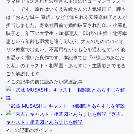
ラマ枠で放送された波瑠さん主演のヒューマンラブスト
ーリーです。原作はいくえみ綾さんの人気漫画で、脚本
は『おんな城主 直虎』などで知られる安達奈緒子さんが
担当しました。寿退社目前で婚約破棄されたOL・小暮也
映子と、年下の大学生・加瀬理人、50代の主婦・北河幸
恵という年齢も環境も違う3人が、大人のためのバイオ
リン教室で出会い、不器用ながらも心を通わせていく姿
を温かく描いた良作です。本記事では『G線上のあなた
と私』のキャスト・相関図・あらすじ・主題歌までまる
ごと解説します。
📌
この記事の前に読みたい関連記事
『武蔵 MUSASHI』キャスト・相関図とあらすじを解説
『秀吉』
キャスト・相関図とあらすじを解説
✔
この記事のポイント