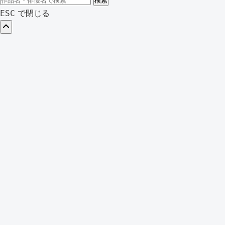
検索
索:
で閉じる
ESC