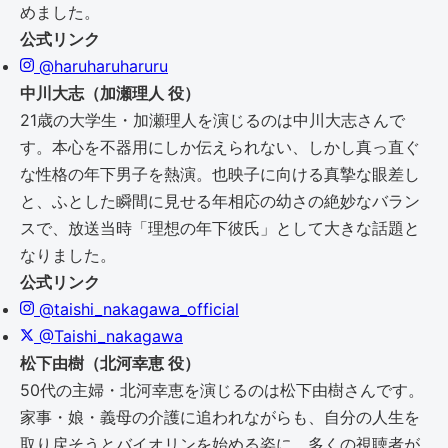
めました。
公式リンク
@haruharuharuru
中川大志（加瀬理人 役）
21歳の大学生・加瀬理人を演じるのは中川大志さんで
す。本心を不器用にしか伝えられない、しかし真っ直ぐ
な性格の年下男子を熱演。也映子に向ける真摯な眼差し
と、ふとした瞬間に見せる年相応の幼さの絶妙なバラン
スで、放送当時「理想の年下彼氏」として大きな話題と
なりました。
公式リンク
@taishi_nakagawa_official
@Taishi_nakagawa
松下由樹（北河幸恵 役）
50代の主婦・北河幸恵を演じるのは松下由樹さんです。
家事・娘・義母の介護に追われながらも、自分の人生を
取り戻そうとバイオリンを始める姿に、多くの視聴者が