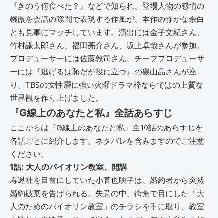
『きのう何食べた？』などで知られ、登場人物の感情の
機微を会話の隙間で表現する作風が、本作の静かな余白
とも見事にマッチしています。演出には金子文紀さん、
竹村謙太郎さん、福田亮介さん、坂上卓哉さんが参加。
プロデューサーには佐藤敦司さん、チーフプロデューサ
ーには『逃げるは恥だが役に立つ』の磯山晶さんが座
り、TBSの女性層に強い火曜ドラマ枠ならではの上質な
世界観を作り上げました。
『G線上のあなたと私』全話あらすじ
ここからは『G線上のあなたと私』全10話のあらすじを
各話ごとに紹介します。ネタバレを含みますのでご注意
ください。
1話: 大人のバイオリン教室、開講
寿退社を目前にしていた小暮也映子は、婚約者から突然
婚約破棄を告げられる。失意の中、街角で目にした「大
人のためのバイオリン教室」のチラシを手に取り、教室