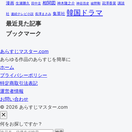
相関図
漫画
講談
生瀬勝久
田中圭
神木隆之介
綾野剛
花澤香菜
神谷浩史
韓国ドラマ
集英社
社
連続テレビ小説
長澤まさみ
最近見た記事
ブックマーク
あらすじマスター.com
あらゆる作品のあらすじを簡単に
ホーム
プライバシーポリシー
特定商取引法表記
運営者情報
お問い合わせ
© 2026 あらすじマスター.com
何をお探しですか？
検