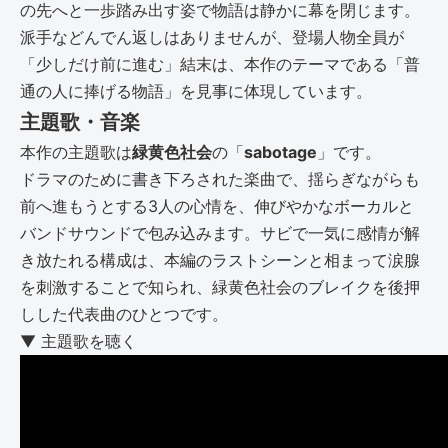
の先へと一歩踏み出す姿で物語は静かに幕を閉じます。
派手などんでん返しはありませんが、登場人物全員が
「少しだけ前に進む」結末は、本作のテーマである「普
通の人に捧げる物語」を見事に体現しています。
主題歌・音楽
本作の主題歌は
緑黄色社会
の「
sabotage
」です。
ドラマのために書き下ろされた楽曲で、揺らぎながらも
前へ進もうとする3人の心情を、伸びやかなボーカルと
バンドサウンドで包み込みます。サビで一気に感情が解
き放たれる構成は、本編のラストシーンと相まって涙腺
を刺激することで知られ、緑黄色社会のブレイクを後押
しした代表曲のひとつです。
▼ 主題歌を聴く