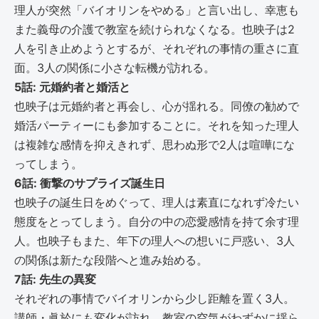
理人が突然「バイオリンをやめる」と言い出し、幸恵も
また義母の介護で教室を続けられなくなる。也映子は2
人を引き止めようとするが、それぞれの事情の重さに直
面。3人の関係に小さな転機が訪れる。
5話: 元婚約者と婚活と
也映子は元婚約者と再会し、心が揺れる。同僚の勧めで
婚活パーティーにも参加することに。それを知った理人
は複雑な感情を抑えきれず、思わぬ形で2人は喧嘩にな
ってしまう。
6話: 衝撃のサプライズ誕生日
也映子の誕生日をめぐって、理人は素直になれず冷たい
態度をとってしまう。自分の中の恋愛感情を持て余す理
人。也映子もまた、年下の理人への想いに戸惑い、3人
の関係は新たな段階へと進み始める。
7話: 先生の異変
それぞれの事情でバイオリンから少し距離を置く3人。
講師・眞於にも変化が訪れ、教室の空気がわずかに揺ら