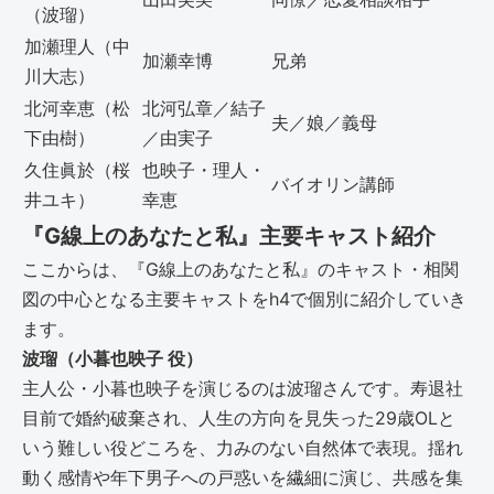
（波瑠）
加瀬理人（中
加瀬幸博
兄弟
川大志）
北河幸恵（松
北河弘章／結子
夫／娘／義母
下由樹）
／由実子
久住眞於（桜
也映子・理人・
バイオリン講師
井ユキ）
幸恵
『G線上のあなたと私』主要キャスト紹介
ここからは、『G線上のあなたと私』のキャスト・相関
図の中心となる主要キャストをh4で個別に紹介していき
ます。
波瑠（小暮也映子 役）
主人公・小暮也映子を演じるのは波瑠さんです。寿退社
目前で婚約破棄され、人生の方向を見失った29歳OLと
いう難しい役どころを、力みのない自然体で表現。揺れ
動く感情や年下男子への戸惑いを繊細に演じ、共感を集