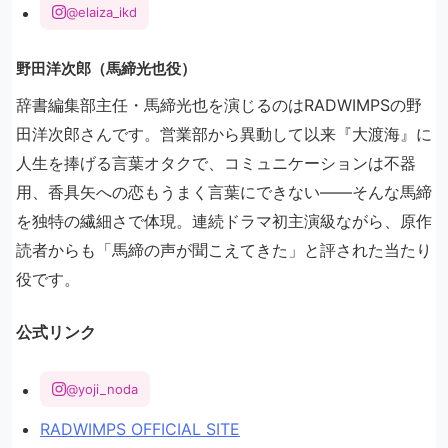
@elaiza_ikd
野田洋次郎（馬締光也役）
辞書編集部主任・馬締光也を演じるのはRADWIMPSの野
田洋次郎さんです。営業部から異動して以来『大渡海』に
人生を捧げる言葉オタクで、コミュニケーションは不器
用、香具矢への恋もうまく言葉にできない――そんな馬締
を独特の繊細さで体現。連続ドラマ初主演級ながら、原作
読者からも「馬締の声が聞こえてきた」と評された当たり
役です。
公式リンク
@yoji_noda
RADWIMPS OFFICIAL SITE