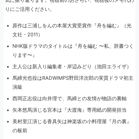
気に振り返ります。視聴前のおさらい、視聴後のメモ代わ
りにご活用ください。
原作は三浦しをんの本屋大賞受賞作『舟を編む』（光
文社・2011）
NHK版ドラマのタイトルは『舟を編む 〜私、辞書つく
ります〜』
主人公は新入り編集者・岸辺みどり（池田エライザ）
馬締光也役はRADWIMPS野田洋次郎の実質ドラマ初主
演級
西岡正志役は向井理で、馬締との友情が物語の裏軸
矢本悠馬演じる宮本は『大渡海』専用紙の開発担当
美村里江演じる香具矢は神楽坂の小料理屋『月の裏』
の板前