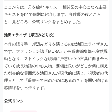
ここからは、舟を編む キャスト 相関図の中心になる主要
キャストをh4で個別に紹介します。各俳優の役どころ
と、見どころ、公式リンクをまとめました。
池田エライザ（岸辺みどり役）
本作の語り手・岸辺みどりを演じるのは池田エライザさん
です。ファッション誌『MURA』から辞書編集部へ突然異
動となり、ストイックな現場に戸惑いつつ言葉に向き合っ
ていく成長物語の中心人物。要領は良いがどこか斜に構え
た都会的な雰囲気を池田さんが現代的に演じ、視聴者の代
理人として「辞書って何のためにあるの？」を問い続ける
感情線を引っ張ります。
公式リンク