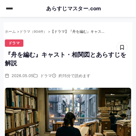
Skip
あらすじマスター.com
to
main
content
ホーム
ドラマ
【ドラマ】『舟を編む』キャスト・相関図とあらすじを解説
（904件）
ドラマ
『舟を編む』キャスト・相関図とあらすじを
解説
2026.05.05
ドラマ
約15分で読めます