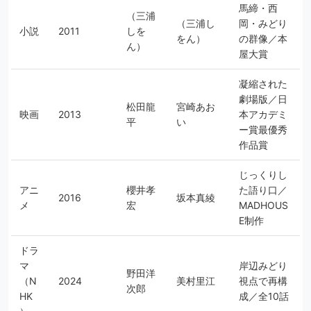
馬締・西
（三浦
（三浦し
岡・みどり
小説
2011
しを
をん）
の群像／本
ん）
屋大賞
凝縮された
劇場版／日
松田龍
宮崎あお
映画
2013
本アカデミ
平
い
ー賞最優秀
作品賞
じっくりし
アニ
櫻井孝
た語り口／
2016
坂本真綾
メ
宏
MADHOUS
E制作
ドラ
マ
岸辺みどり
野田洋
（N
2024
美村里江
視点で再構
次郎
HK
成／全10話