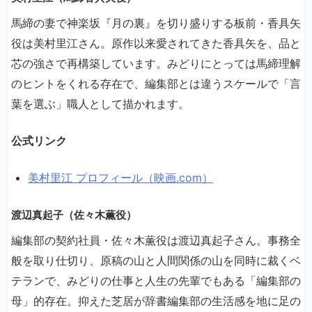
馬締の妻で神楽坂『月の裏』を切り盛りする板前・香具矢
役は美村里江さん。原作以来愛されてきた香具矢を、品と
芯の強さで再構築しています。みどりにとっては馬締理解
のヒントをくれる存在で、編集部とは違うスケールで「言
葉を選ぶ」職人として描かれます。
公式リンク
美村里江 プロフィール（映画.com）
渡辺真起子（佐々木薫役）
編集部の契約社員・佐々木薫役は渡辺真起子さん。事務全
般を取り仕切り、原稿の山と人間関係の山を同時に裁くベ
テランで、みどりの仕事と人生の先輩でもある「編集部の
母」的存在。抑えた芝居が辞書編集部の生活感を地に足の