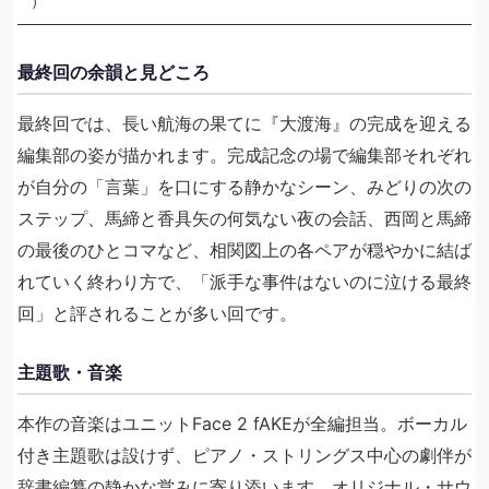
）
最終回の余韻と見どころ
最終回では、長い航海の果てに『大渡海』の完成を迎える
編集部の姿が描かれます。完成記念の場で編集部それぞれ
が自分の「言葉」を口にする静かなシーン、みどりの次の
ステップ、馬締と香具矢の何気ない夜の会話、西岡と馬締
の最後のひとコマなど、相関図上の各ペアが穏やかに結ば
れていく終わり方で、「派手な事件はないのに泣ける最終
回」と評されることが多い回です。
主題歌・音楽
本作の音楽はユニットFace 2 fAKEが全編担当。ボーカル
付き主題歌は設けず、ピアノ・ストリングス中心の劇伴が
辞書編纂の静かな営みに寄り添います。オリジナル・サウ