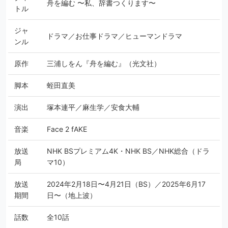
舟を編む 〜私、辞書つくります〜
トル
ジャ
ドラマ／お仕事ドラマ／ヒューマンドラマ
ンル
原作
三浦しをん『舟を編む』（光文社）
脚本
蛭田直美
演出
塚本連平／麻生学／安食大輔
音楽
Face 2 fAKE
放送
NHK BSプレミアム4K・NHK BS／NHK総合（ドラ
局
マ10）
放送
2024年2月18日〜4月21日（BS）／2025年6月17
期間
日〜（地上波）
話数
全10話