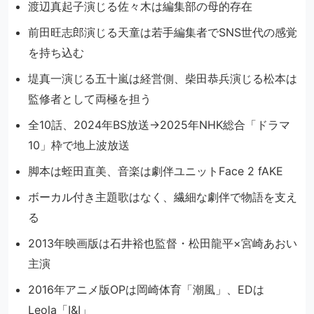
渡辺真起子演じる佐々木は編集部の母的存在
前田旺志郎演じる天童は若手編集者でSNS世代の感覚
を持ち込む
堤真一演じる五十嵐は経営側、柴田恭兵演じる松本は
監修者として両極を担う
全10話、2024年BS放送→2025年NHK総合「ドラマ
10」枠で地上波放送
脚本は蛭田直美、音楽は劇伴ユニットFace 2 fAKE
ボーカル付き主題歌はなく、繊細な劇伴で物語を支え
る
2013年映画版は石井裕也監督・松田龍平×宮崎あおい
主演
2016年アニメ版OPは岡崎体育「潮風」、EDは
Leola「I&I」