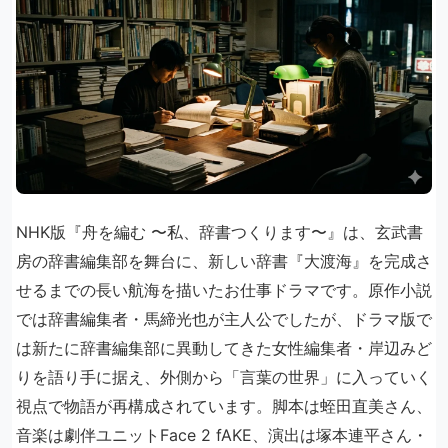
NHK版『舟を編む 〜私、辞書つくります〜』は、玄武書
房の辞書編集部を舞台に、新しい辞書『大渡海』を完成さ
せるまでの長い航海を描いたお仕事ドラマです。原作小説
では辞書編集者・馬締光也が主人公でしたが、ドラマ版で
は新たに辞書編集部に異動してきた女性編集者・岸辺みど
りを語り手に据え、外側から「言葉の世界」に入っていく
視点で物語が再構成されています。脚本は蛭田直美さん、
音楽は劇伴ユニットFace 2 fAKE、演出は塚本連平さん・