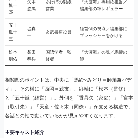
矢本
あけぼの製紙
『大渡海』専用紙担当／
慎一
悠馬
営業
編集部の準レギュラー
郎
五十
堤真
経営側の視点／編集部に
嵐十
玄武書房役員
一
プレッシャーをかける
三
松本
柴田
国語学者・監
『大渡海』の魂／馬締の
朋佑
恭兵
修者
師
相関図のポイントは、中央に「馬締×みどり＝師弟兼バデ
ィ」、その横に「西岡＝親友」、縦軸に「松本（監修）」
と「五十嵐（経営）」。外側を「香具矢（家庭）」「宮本
（取引先）」「天童・佐々木（同僚）」が支える構造で、
各話どの軸で動いているかが見えやすくなります。
主要キャスト紹介