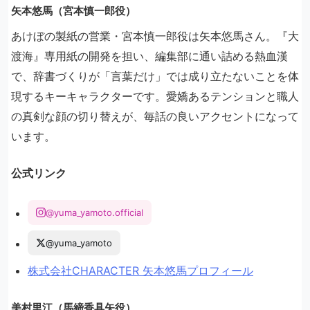
矢本悠馬（宮本慎一郎役）
あけぼの製紙の営業・宮本慎一郎役は矢本悠馬さん。『大
渡海』専用紙の開発を担い、編集部に通い詰める熱血漢
で、辞書づくりが「言葉だけ」では成り立たないことを体
現するキーキャラクターです。愛嬌あるテンションと職人
の真剣な顔の切り替えが、毎話の良いアクセントになって
います。
公式リンク
@yuma_yamoto.official
@yuma_yamoto
株式会社CHARACTER 矢本悠馬プロフィール
美村里江（馬締香具矢役）