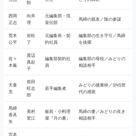
郎
西岡
向井
元編集部・現
馬締の親友／陰の参謀
正志
理
宣伝部
荒木
岩松
元編集長・契
編集部の生き字引／馬締
公平
了
約社員
を抜擢
渡辺
佐々
編集部契約社
編集部の母役／みどりの
真起
木薫
員
相談相手
子
前田
天童
みどりの後輩枠／SNS世
旺志
若手編集者
充
代の感覚
郎
馬締
美村
板前・小料理
馬締の妻／みどりの良き
香具
里江
屋『月の裏』
相談相手
矢
宮本