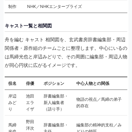
制作
NHK／NHKエンタープライズ
キャスト一覧と相関図
舟を編む キャスト 相関図を、玄武書房辞書編集部・周辺
関係者・原作組のチームごとに整理します。中心にいるの
は馬締光也と岸辺みどりで、その周囲に編集部・周辺人物
が同心円状に広がるイメージです。
役名
俳優
ポジション
中心人物との関係
岸辺
池田
辞書編集部・
物語の視点／馬締の弟子
みど
エラ
新人編集者
的存在
り
イザ
（語り手）
野田
馬締
辞書編集部・
編集部の精神的支柱／み
洋次
光也
主任
どりの師匠