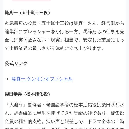
堤真一（五十嵐十三役）
玄武書房の役員・五十嵐十三役は堤真一さん。経営側から
編集部にプレッシャーをかける一方、馬締たちの仕事を完
全には突き放さない「現実」担当で、安定した芝居によっ
て出版業界の厳しさが具体的に立ち上がります。
公式リンク
堤真一 ケンオンオフィシャル
柴田恭兵（松本朋佑役）
『大渡海』監修者・老国語学者の松本朋佑役は柴田恭兵さ
ん。辞書編纂に半生を捧げてきた馬締の師であり、編集部
全員の精神的支柱。渋い声と眼差しで、ドラマ全体の「時