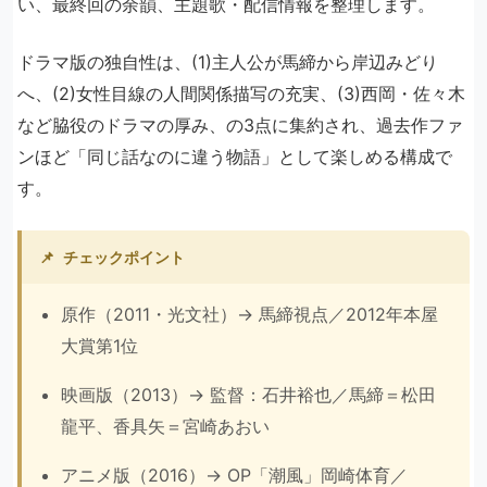
い、最終回の余韻、主題歌・配信情報を整理します。
ドラマ版の独自性は、(1)主人公が馬締から岸辺みどり
へ、(2)女性目線の人間関係描写の充実、(3)西岡・佐々木
など脇役のドラマの厚み、の3点に集約され、過去作ファ
ンほど「同じ話なのに違う物語」として楽しめる構成で
す。
📌
チェックポイント
原作（2011・光文社）→ 馬締視点／2012年本屋
大賞第1位
映画版（2013）→ 監督：石井裕也／馬締＝松田
龍平、香具矢＝宮崎あおい
アニメ版（2016）→ OP「潮風」岡崎体育／