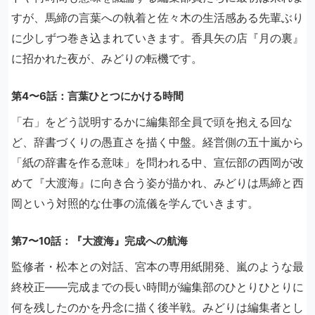
すが、馬締の言葉への執着と佐々木の生活感ある先輩ぶり
に少しずつ巻き込まれていきます。香具矢の店『月の裏』
に招かれた夜が、みどりの転機です。
第4〜6話：言葉ひとつにかける時間
「右」をどう説明するかに編集部全員で頭を抱える回な
ど、辞書づくりの愚直さを描く中盤。経営側の五十嵐から
「紙の辞書を作る意味」を問われる中、宣伝部の西岡が改
めて『大渡海』に向き合う姿が描かれ、みどりは馬締と西
岡という対照的な仕事の流儀を学んでいきます。
第7〜10話：『大渡海』完成への航海
監修者・松本との対話、宮本の専用紙開発、嵐のような最
終校正――完成までの長い時間が編集部のひとりひとりに
何を残したのかを丹念に描く後半戦。みどりは編集者とし