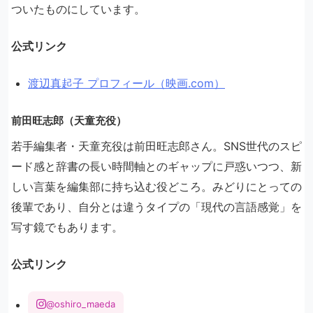
ついたものにしています。
公式リンク
渡辺真起子 プロフィール（映画.com）
前田旺志郎（天童充役）
若手編集者・天童充役は前田旺志郎さん。SNS世代のスピ
ード感と辞書の長い時間軸とのギャップに戸惑いつつ、新
しい言葉を編集部に持ち込む役どころ。みどりにとっての
後輩であり、自分とは違うタイプの「現代の言語感覚」を
写す鏡でもあります。
公式リンク
@oshiro_maeda