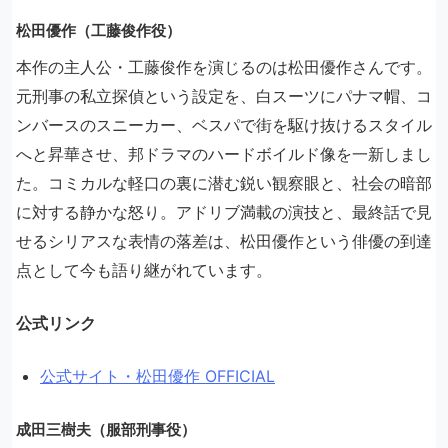
松田優作（工藤俊作役）
本作の主人公・工藤俊作を演じるのは松田優作さんです。
元刑事の私立探偵という設定を、白スーツにパナマ帽、コ
ンバースのスニーカー、ベスパで街を駆け抜けるスタイル
へと昇華させ、邦ドラマのハードボイルド像を一新しまし
た。コミカルな軽口の裏に潜む鋭い観察眼と、社会の暗部
に対する静かな怒り。アドリブ満載の演技と、最終話で見
せるシリアスな表情の落差は、松田優作という俳優の到達
点として今も語り継がれています。
公式リンク
公式サイト・松田優作 OFFICIAL
成田三樹夫（服部刑事役）