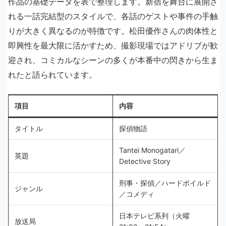
作品の基礎データを表で整理します。新宿を舞台に展開さ
れる一話完結型のスタイルで、各話のゲストや事件の手触
りが大きく異なるのが特徴です。松田優作さんの肉体性と
即興性を最大限に活かすため、撮影現場ではアドリブが歓
迎され、コミカルなシーンの多くが本番中の閃きから生ま
れたと語られています。
項目
内容
タイトル
探偵物語
Tantei Monogatari／
英題
Detective Story
刑事・探偵／ハードボイルド
ジャンル
／コメディ
日本テレビ系列（火曜
放送局