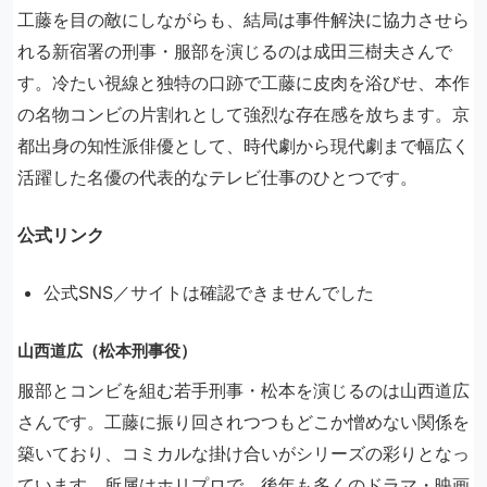
工藤を目の敵にしながらも、結局は事件解決に協力させら
れる新宿署の刑事・服部を演じるのは成田三樹夫さんで
す。冷たい視線と独特の口跡で工藤に皮肉を浴びせ、本作
の名物コンビの片割れとして強烈な存在感を放ちます。京
都出身の知性派俳優として、時代劇から現代劇まで幅広く
活躍した名優の代表的なテレビ仕事のひとつです。
公式リンク
公式SNS／サイトは確認できませんでした
山西道広（松本刑事役）
服部とコンビを組む若手刑事・松本を演じるのは山西道広
さんです。工藤に振り回されつつもどこか憎めない関係を
築いており、コミカルな掛け合いがシリーズの彩りとなっ
ています。所属はホリプロで、後年も多くのドラマ・映画