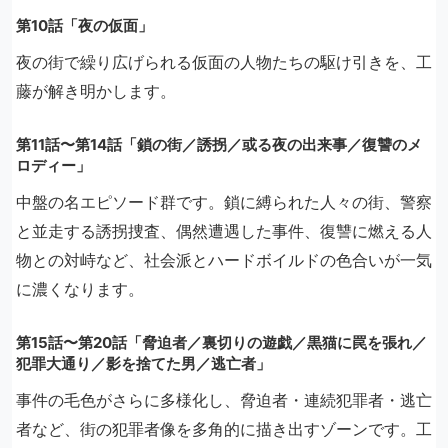
第10話「夜の仮面」
夜の街で繰り広げられる仮面の人物たちの駆け引きを、工
藤が解き明かします。
第11話〜第14話「鎖の街／誘拐／或る夜の出来事／復讐のメ
ロディー」
中盤の名エピソード群です。鎖に縛られた人々の街、警察
と並走する誘拐捜査、偶然遭遇した事件、復讐に燃える人
物との対峙など、社会派とハードボイルドの色合いが一気
に濃くなります。
第15話〜第20話「脅迫者／裏切りの遊戯／黒猫に罠を張れ／
犯罪大通り／影を捨てた男／逃亡者」
事件の毛色がさらに多様化し、脅迫者・連続犯罪者・逃亡
者など、街の犯罪者像を多角的に描き出すゾーンです。工