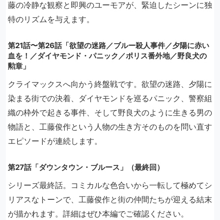
藤の冷静な観察と即興のユーモアが、緊迫したシーンに独
特のリズムを与えます。
第21話〜第26話「欲望の迷路／ブルー殺人事件／夕陽に赤い
血を！／ダイヤモンド・パニック／ポリス番外地／野良犬の
勲章」
クライマックスへ向かう終盤戦です。欲望の迷路、夕陽に
染まる街での決着、ダイヤモンドを巡るパニック、警察組
織の枠外で起きる事件、そして野良犬のように生きる男の
物語と、工藤俊作という人物の生き方そのものを問い直す
エピソードが連続します。
第27話「ダウンタウン・ブルース」（最終回）
シリーズ最終話。コミカルな色合いから一転して極めてシ
リアスなトーンで、工藤俊作と街の仲間たちが迎える結末
が描かれます。詳細はぜひ本編でご確認ください。