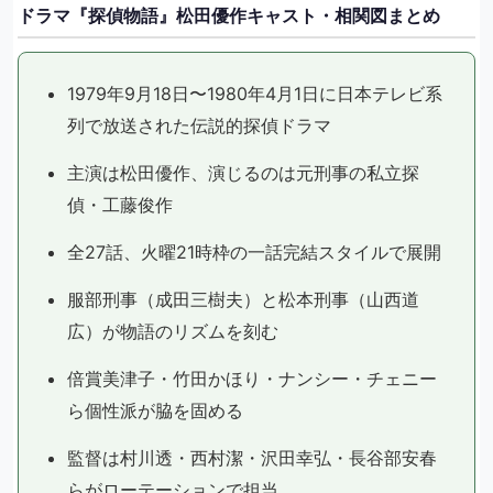
ドラマ『探偵物語』松田優作キャスト・相関図まとめ
1979年9月18日〜1980年4月1日に日本テレビ系
列で放送された伝説的探偵ドラマ
主演は松田優作、演じるのは元刑事の私立探
偵・工藤俊作
全27話、火曜21時枠の一話完結スタイルで展開
服部刑事（成田三樹夫）と松本刑事（山西道
広）が物語のリズムを刻む
倍賞美津子・竹田かほり・ナンシー・チェニー
ら個性派が脇を固める
監督は村川透・西村潔・沢田幸弘・長谷部安春
らがローテーションで担当