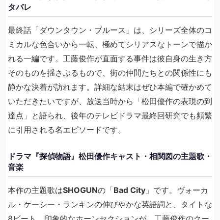
タバレ
最終話「ダウンタウン・ブルース」は、シリーズ全体のコ
ミカルな色合いから一転、極めてシリアスなトーンで描か
れる一編です。工藤俊作が直面する事件は彼自身の生き方
そのものを揺さぶるもので、街の仲間たちとの関係性にも
静かな決着が訪れます。詳細な結末はぜひ本編で確かめて
いただきたいですが、放送当時から「松田優作の表現の到
達点」と語られ、後年のテレビドラマ最終回研究でも頻繁
に引用される名エピソードです。
ドラマ『探偵物語』松田優作キャスト・相関図の主題歌・
音楽
本作の主題歌は
SHOGUN
の「
Bad City
」です。ヴォーカ
ル・ケーシー・ランキンの伸びやかな英語詞と、タイトな
8ビート、印象的なホーンセクションが、工藤俊作のクー