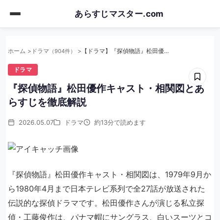
Skip
あらすじマスター.com
to
main
content
ホーム
ドラマ
【ドラマ】『探偵物語』松田優作キャスト・相関図とあらすじを徹底解説
（904件）
ドラマ
『探偵物語』松田優作キャスト・相関図とあ
らすじを徹底解説
2026.05.07
ドラマ
約13分で読めます
『探偵物語』松田優作キャスト・相関図は、1979年9月か
ら1980年4月まで日本テレビ系列で全27話が放送された
伝説的な探偵ドラマです。松田優作さんが演じる私立探
偵・工藤俊作は、パナマ帽にサングラス、白いスーツとコ