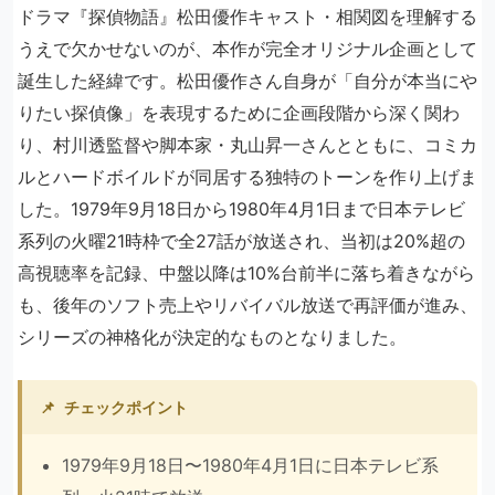
ドラマ『探偵物語』松田優作キャスト・相関図を理解する
うえで欠かせないのが、本作が完全オリジナル企画として
誕生した経緯です。松田優作さん自身が「自分が本当にや
りたい探偵像」を表現するために企画段階から深く関わ
り、村川透監督や脚本家・丸山昇一さんとともに、コミカ
ルとハードボイルドが同居する独特のトーンを作り上げま
した。1979年9月18日から1980年4月1日まで日本テレビ
系列の火曜21時枠で全27話が放送され、当初は20%超の
高視聴率を記録、中盤以降は10%台前半に落ち着きながら
も、後年のソフト売上やリバイバル放送で再評価が進み、
シリーズの神格化が決定的なものとなりました。
📌
チェックポイント
1979年9月18日〜1980年4月1日に日本テレビ系