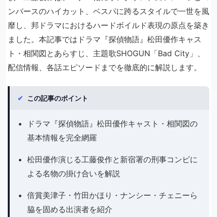
ンバースのハイカット、ベスパに跨るスタイルで一世を風
靡し、邦ドラマにおけるハードボイルド表現の原点を築き
ました。本記事ではドラマ『探偵物語』松田優作キャス
ト・相関図とあらすじ、主題歌SHOGUN「Bad City」、
配信情報、各話エピソードまでを徹底的に解説します。
✔
この記事のポイント
ドラマ『探偵物語』松田優作キャスト・相関図の
基本情報を完全網羅
松田優作演じる工藤俊作と新宿署の刑事コンビに
よる名物の掛け合いを解説
倍賞美津子・竹田かほり・ナンシー・チェニーら
脇を固める出演者を紹介