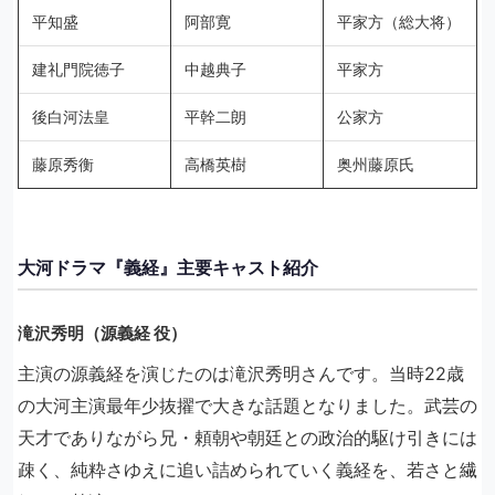
平知盛
阿部寛
平家方（総大将）
建礼門院徳子
中越典子
平家方
後白河法皇
平幹二朗
公家方
藤原秀衡
高橋英樹
奥州藤原氏
大河ドラマ『義経』主要キャスト紹介
滝沢秀明（源義経 役）
主演の源義経を演じたのは滝沢秀明さんです。当時22歳
の大河主演最年少抜擢で大きな話題となりました。武芸の
天才でありながら兄・頼朝や朝廷との政治的駆け引きには
疎く、純粋さゆえに追い詰められていく義経を、若さと繊