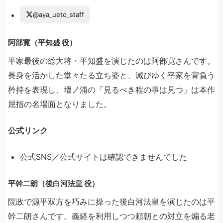
@aya_ueto_staff
阿部寛（平知盛 役）
平家最後の総大将・平知盛を演じたのは阿部寛さんです。
長身を活かした堂々たる立ち姿と、滅びゆく平家を背負う
矜持を表現し、壇ノ浦の「見るべき程の事は見つ」は本作
屈指の名場面となりました。
公式リンク
公式SNS／公式サイトは確認できませんでした
平幹二朗（後白河法皇 役）
院政で源平双方を巧みに操った後白河法皇を演じたのは平
幹二朗さんです。義経を利用しつつ頼朝との対立を煽る老