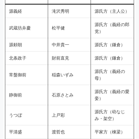
源義経
滝沢秀明
源氏方（主人公）
源氏方（義経の郎
武蔵坊弁慶
松平健
党）
源頼朝
中井貴一
源氏方（鎌倉）
北条政子
財前直見
源氏方（鎌倉）
源氏方（義経の
常盤御前
稲森いずみ
母）
源氏方（義経の愛
静御前
石原さとみ
妾）
源氏方（幼なじ
うつぼ
上戸彩
み・架空）
平清盛
渡哲也
平家方（棟梁）