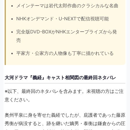
メインテーマは岩代太郎作曲のクラシカルな名曲
NHKオンデマンド・U-NEXTで配信視聴可能
完全版DVD-BOXがNHKエンタープライズから発
売
平家方・公家方の人物像も丁寧に描かれている
大河ドラマ『義経』キャスト相関図の最終回ネタバレ
※以下、最終回のネタバレを含みます。未視聴の方はご注
意ください。
奥州平泉に身を寄せた義経でしたが、庇護者であった藤原
秀衡が病没すると、跡を継いだ嫡男・泰衡は鎌倉からの圧