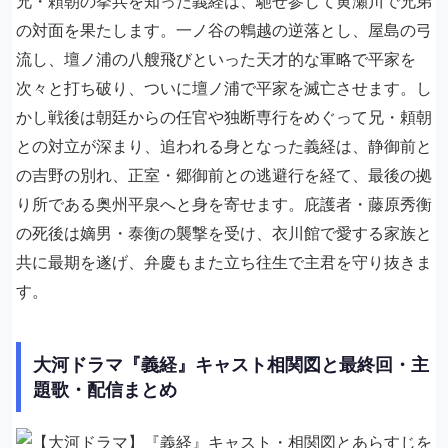
兄・頼朝の挙兵を知った義経は、馳せ参じて黄瀬川で兄弟
の対面を果たします。一ノ谷の鵯越の逆落とし、屋島の弓
流し、壇ノ浦の八艘飛びといった天才的な軍略で平家を
次々と打ち破り、ついに壇ノ浦で平家を滅亡させます。し
かし戦後は朝廷からの任官や独断専行をめぐって兄・頼朝
との対立が深まり、追われる身となった義経は、静御前と
の吉野の別れ、正室・郷御前との逃避行を経て、最後の拠
り所である奥州平泉へと身を寄せます。庇護者・藤原秀衡
の死後は嫡男・泰衡の襲撃を受け、衣川館で愛する家族と
共に最期を遂げ、弁慶もまた立ち往生で主君を守り抜きま
す。
大河ドラマ『義経』キャスト相関図と最終回・主
題歌・配信まとめ