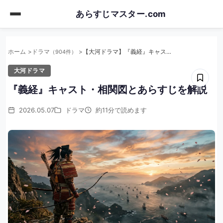
Skip
あらすじマスター.com
to
main
content
ホーム
ドラマ
【大河ドラマ】『義経』キャスト・相関図とあらすじを解説
（904件）
大河ドラマ
『義経』キャスト・相関図とあらすじを解説
2026.05.07
ドラマ
約11分で読めます