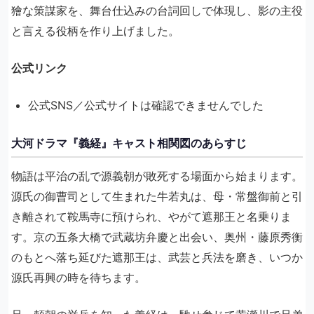
獪な策謀家を、舞台仕込みの台詞回しで体現し、影の主役
と言える役柄を作り上げました。
公式リンク
公式SNS／公式サイトは確認できませんでした
大河ドラマ『義経』キャスト相関図のあらすじ
物語は平治の乱で源義朝が敗死する場面から始まります。
源氏の御曹司として生まれた牛若丸は、母・常盤御前と引
き離されて鞍馬寺に預けられ、やがて遮那王と名乗りま
す。京の五条大橋で武蔵坊弁慶と出会い、奥州・藤原秀衡
のもとへ落ち延びた遮那王は、武芸と兵法を磨き、いつか
源氏再興の時を待ちます。