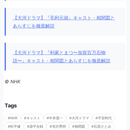
【大河ドラマ】『毛利元就』キャスト・相関図と
あらすじを徹底解説
【大河ドラマ】『利家とまつ〜加賀百万石物
語〜』キャスト・相関図とあらすじを徹底解説
© NHK
Tags
#NHK
#キャスト
#中井貴一
#大河ドラマ
#平安時代
#松平健
#源平合戦
#滝沢秀明
#相関図
#石原さとみ