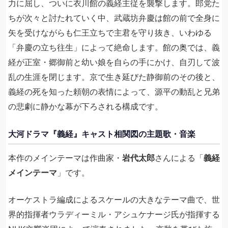
力に屈し、ついに衣川館の義経主従を襲撃します。郎党た
ちが次々と討たれていく中、武蔵坊弁慶は館の前で全身に
矢を受けながらも仁王立ちで主君を守り抜き、いわゆる
「弁慶の立ち往生」によって絶命します。館の奥では、義
経が正室・郷御前と幼い娘を自らの手にかけ、自刃して波
乱の生涯を閉じます。京で生き延びた静御前のその後と、
義経の死を知った頼朝の表情によって、源平の動乱と兄弟
の悲劇に静かな幕が下ろされる構成です。
大河ドラマ『義経』キャスト相関図の主題歌・音楽
本作のメインテーマは作曲家・
岩代太郎
さんによる「
義経
メインテーマ
」です。
オーケストラ編成によるスケールの大きなテーマ曲で、世
界的指揮者ウラディーミル・アシュケナージ氏が指揮する