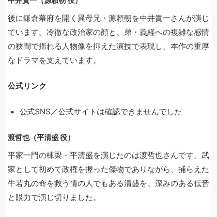
中井貴一（源頼朝 役）
後に鎌倉幕府を開く異母兄・源頼朝を中井貴一さんが演じ
ています。冷徹な政治家の顔と、弟・義経への複雑な感情
の狭間で揺れる人物像を抑えた演技で表現し、本作の重厚
なドラマを支えています。
公式リンク
公式SNS／公式サイトは確認できませんでした
渡哲也（平清盛 役）
平家一門の棟梁・平清盛を演じたのは渡哲也さんです。武
家として初めて政権を握った傑物でありながら、捕らえた
牛若丸の命を救う情の人でもある清盛を、深みのある低音
と眼力で演じ切りました。