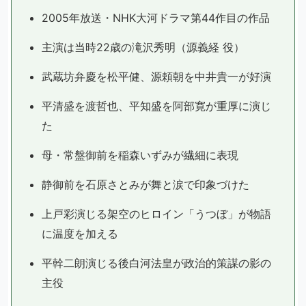
2005年放送・NHK大河ドラマ第44作目の作品
主演は当時22歳の滝沢秀明（源義経 役）
武蔵坊弁慶を松平健、源頼朝を中井貴一が好演
平清盛を渡哲也、平知盛を阿部寛が重厚に演じ
た
母・常盤御前を稲森いずみが繊細に表現
静御前を石原さとみが舞と涙で印象づけた
上戸彩演じる架空のヒロイン「うつぼ」が物語
に温度を加える
平幹二朗演じる後白河法皇が政治的策謀の影の
主役