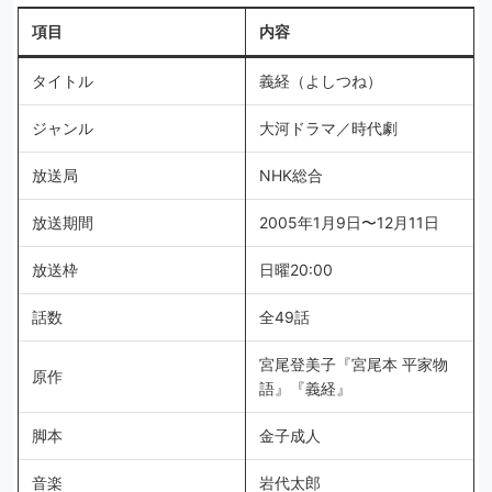
項目
内容
タイトル
義経（よしつね）
ジャンル
大河ドラマ／時代劇
放送局
NHK総合
放送期間
2005年1月9日〜12月11日
放送枠
日曜20:00
話数
全49話
宮尾登美子『宮尾本 平家物
原作
語』『義経』
脚本
金子成人
音楽
岩代太郎