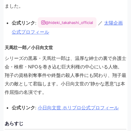
ました。
公式リンク
:
／
太陽企画
@hideki_takahashi_official
公式プロフィール
天馬壮一郎／小日向文世
シリーズの黒幕・天馬壮一郎は、温厚な紳士の裏で弁護士
会・検察・NPOを巻き込む巨大利権の中心にいる人物。
翔子の資格剥奪事件や終盤の殺人事件にも関わり、翔子最
大の敵として君臨します。小日向文世の“静かな悪意”は本
作屈指の名演です。
公式リンク
:
小日向文世 ホリプロ公式プロフィール
あらすじ