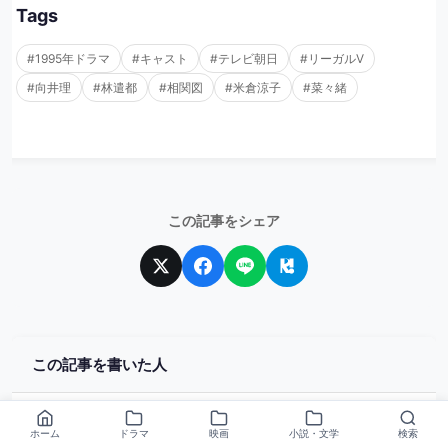
Tags
#1995年ドラマ
#キャスト
#テレビ朝日
#リーガルV
#向井理
#林遣都
#相関図
#米倉涼子
#菜々緒
この記事をシェア
この記事を書いた人
あらすじマスター管理人
ホーム
ドラマ
映画
小説・文学
検索