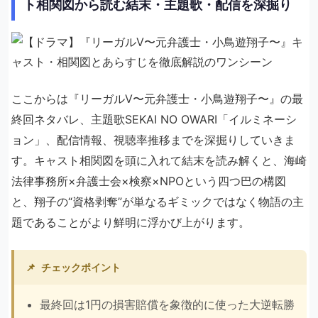
ト相関図から読む結末・主題歌・配信を深掘り
ここからは『リーガルV〜元弁護士・小鳥遊翔子〜』の最
終回ネタバレ、主題歌SEKAI NO OWARI「イルミネーシ
ョン」、配信情報、視聴率推移までを深掘りしていきま
す。キャスト相関図を頭に入れて結末を読み解くと、海崎
法律事務所×弁護士会×検察×NPOという四つ巴の構図
と、翔子の“資格剥奪”が単なるギミックではなく物語の主
題であることがより鮮明に浮かび上がります。
📌
チェックポイント
最終回は1円の損害賠償を象徴的に使った大逆転勝