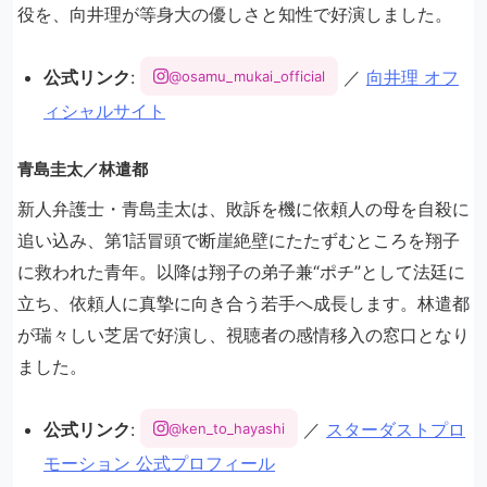
役を、向井理が等身大の優しさと知性で好演しました。
公式リンク
:
／
向井理 オフ
@osamu_mukai_official
ィシャルサイト
青島圭太／林遣都
新人弁護士・青島圭太は、敗訴を機に依頼人の母を自殺に
追い込み、第1話冒頭で断崖絶壁にたたずむところを翔子
に救われた青年。以降は翔子の弟子兼“ポチ”として法廷に
立ち、依頼人に真摯に向き合う若手へ成長します。林遣都
が瑞々しい芝居で好演し、視聴者の感情移入の窓口となり
ました。
公式リンク
:
／
スターダストプロ
@ken_to_hayashi
モーション 公式プロフィール