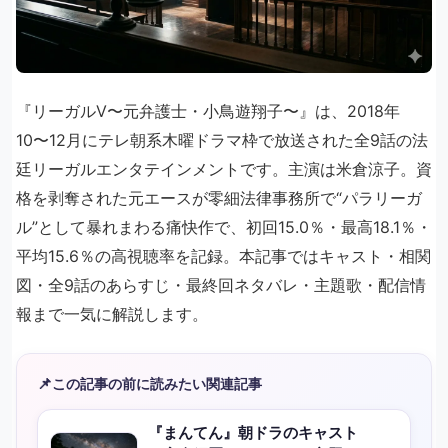
『リーガルV〜元弁護士・小鳥遊翔子〜』は、2018年
10〜12月にテレ朝系木曜ドラマ枠で放送された全9話の法
廷リーガルエンタテインメントです。主演は米倉涼子。資
格を剥奪された元エースが零細法律事務所で“パラリーガ
ル”として暴れまわる痛快作で、初回15.0％・最高18.1％・
平均15.6％の高視聴率を記録。本記事ではキャスト・相関
図・全9話のあらすじ・最終回ネタバレ・主題歌・配信情
報まで一気に解説します。
📌
この記事の前に読みたい関連記事
『まんてん』朝ドラのキャスト