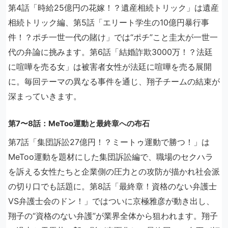
第4話「時給25億円の花嫁！？遺産相続トリック」は遺産
相続トリック編、第5話「エリート学生の10億円暴行事
件！？ポチ一世一代の賭け」では“ポチ”こと圭太が一世一
代の弁論に挑みます。第6話「結婚詐欺3000万！？法廷
に喧嘩を売る女」は被害者女性が法廷に喧嘩を売る展開
に。毎回テーマの異なる事件を通じ、翔子チームの結束が
深まっていきます。
第7〜8話：MeToo運動と最終章への布石
第7話「集団訴訟27億円！？ミートゥ運動で勝つ！」は
MeToo運動を題材にした集団訴訟編で、職場のセクハラ
を訴える女性たちと企業側の圧力との攻防が描かれ社会派
の切り口でも話題に。第8話「最終章！資格のない弁護士
VS弁護士会のドン！」ではついに京極雅彦が動き出し、
翔子の“資格のない弁護”が業界全体から狙われます。翔子