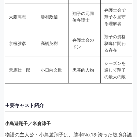
弁護士会で
翔子の元同
大鷹高志
勝村政信
翔子を見守
僚弁護士
る理解者
翔子の資格
弁護士会の
京極雅彦
高橋英樹
剥奪に関わ
ドン
る存在
シーズンを
天馬壮一郎
小日向文世
黒幕的人物
通して翔子
の最大の敵
主要キャスト紹介
小鳥遊翔子／米倉涼子
物語の主人公・小鳥遊翔子は、勝率No.1を誇った敏腕弁護