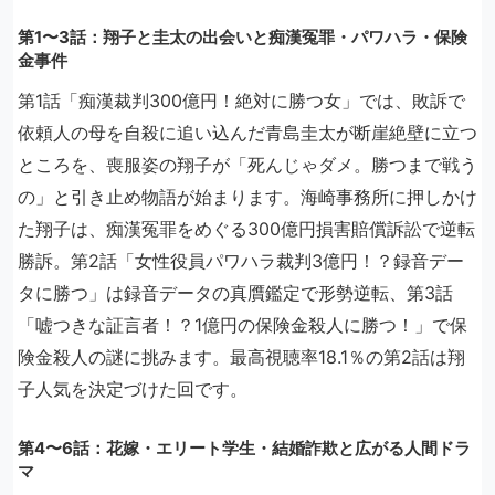
第1〜3話：翔子と圭太の出会いと痴漢冤罪・パワハラ・保険
金事件
第1話「痴漢裁判300億円！絶対に勝つ女」では、敗訴で
依頼人の母を自殺に追い込んだ青島圭太が断崖絶壁に立つ
ところを、喪服姿の翔子が「死んじゃダメ。勝つまで戦う
の」と引き止め物語が始まります。海崎事務所に押しかけ
た翔子は、痴漢冤罪をめぐる300億円損害賠償訴訟で逆転
勝訴。第2話「女性役員パワハラ裁判3億円！？録音デー
タに勝つ」は録音データの真贋鑑定で形勢逆転、第3話
「嘘つきな証言者！？1億円の保険金殺人に勝つ！」で保
険金殺人の謎に挑みます。最高視聴率18.1％の第2話は翔
子人気を決定づけた回です。
第4〜6話：花嫁・エリート学生・結婚詐欺と広がる人間ドラ
マ