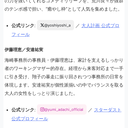
の力を抜いてくれるコメディリリーフを、荒川良々が抜群
のテンポ感で担い、“癒やし枠”として人気を集めました。
公式リンク
:
／
大人計画 公式プロ
@yoshiyoshi_a
フィール
伊藤理恵／安達祐実
海崎事務所の事務員・伊藤理恵は、家計を支えるしっかり
者のワーキングマザー的存在。経理から来客対応まで一手
に引き受け、翔子の暴走に振り回されつつ事務所の日常を
体現します。安達祐実が個性派揃いの中でバランスを取る
大人の女性をしっとり演じました。
公式リンク
:
／
スターダスト
@yumi_adachi_official
公式プロフィール