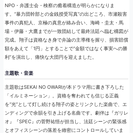
NPO・弁護士会・検察の癒着構造が明らかになりま
す。“暴力団幹部との金銭授受写真”の出どころ、市瀬殺害
事件の真犯人、京極の真意が絡み合い、海崎・圭太・馬
場・伊藤・大鷹までが一致団結して最終法廷へ臨む構図が
完成。翔子は資格なき身で弁論の主導権を握り、損害賠償
額をあえて「1円」とすることで“金額ではなく事実への勝
利”を演出し、痛快な大団円を迎えました。
主題歌・音楽
主題歌はSEKAI NO OWARIが本ドラマ用に書き下ろした
「イルミネーション」。資格を奪われても信じる正義
を“光”として灯し続ける翔子の姿とリンクした楽曲で、エ
ンディングで余韻を引き上げる名曲です。劇伴は『ガリレ
オ』『SPEC』の菅野祐悟が担当し、法廷シーンの緊張感
とオフィスシーンの落差を緻密にコントロールしていま