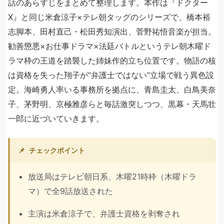
話のあらすじをまとめて整理します。本作は『ドクター
X』と同じ米倉涼子×テレ朝タッグのシリーズで、橋本裕
志脚本、田村直己・松田秀知演出、菅野祐悟音楽が担当。
勧善懲悪×お仕事ドラマ×法廷バトルというテレ朝木曜ド
ラマ枠の王道を踏襲した姉妹作的立ち位置です。物語の核
は資格を失った翔子が“弁護士ではない”立場で戦う異色設
定。海崎勇人率いる事務所を拠点に、青島圭太、白鳥美奈
子、茅野明、京極雅彦らと毎話激突しつつ、黒幕・天馬壮
一郎に近づいていきます。
📌
チェックポイント
放送局はテレビ朝日系、木曜21時枠（木曜ドラ
マ）で全9話放送された
主演は米倉涼子で、弁護士資格を剥奪され