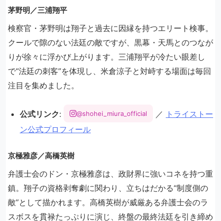
茅野明／三浦翔平
検察官・茅野明は翔子と過去に因縁を持つエリート検事。
クールで隙のない法廷の敵ですが、黒幕・天馬とのつなが
りが徐々に浮かび上がります。三浦翔平が冷たい眼差し
で“法廷の刺客”を体現し、米倉涼子と対峙する場面は毎回
注目を集めました。
公式リンク
:
／
トライストー
@shohei_miura_official
ン公式プロフィール
京極雅彦／高橋英樹
弁護士会のドン・京極雅彦は、政財界に強いコネを持つ重
鎮。翔子の資格剥奪劇に関わり、立ちはだかる“制度側の
敵”として描かれます。高橋英樹が威厳ある弁護士会のラ
スボスを貫禄たっぷりに演じ、終盤の最終法廷を引き締め