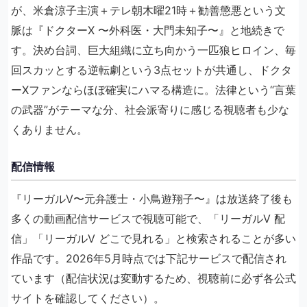
が、米倉涼子主演＋テレ朝木曜21時＋勧善懲悪という文
脈は『ドクターX 〜外科医・大門未知子〜』と地続きで
す。決め台詞、巨大組織に立ち向かう一匹狼ヒロイン、毎
回スカッとする逆転劇という3点セットが共通し、ドクタ
ーXファンならほぼ確実にハマる構造に。法律という“言葉
の武器”がテーマな分、社会派寄りに感じる視聴者も少な
くありません。
配信情報
『リーガルV〜元弁護士・小鳥遊翔子〜』は放送終了後も
多くの動画配信サービスで視聴可能で、「リーガルV 配
信」「リーガルV どこで見れる」と検索されることが多い
作品です。2026年5月時点では下記サービスで配信され
ています（配信状況は変動するため、視聴前に必ず各公式
サイトを確認してください）。