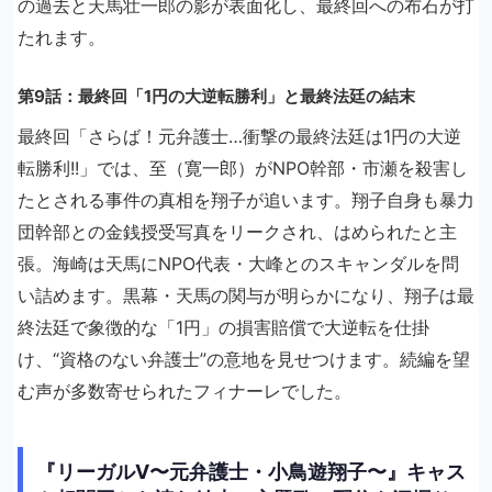
の過去と天馬壮一郎の影が表面化し、最終回への布石が打
たれます。
第9話：最終回「1円の大逆転勝利」と最終法廷の結末
最終回「さらば！元弁護士…衝撃の最終法廷は1円の大逆
転勝利!!」では、至（寛一郎）がNPO幹部・市瀬を殺害し
たとされる事件の真相を翔子が追います。翔子自身も暴力
団幹部との金銭授受写真をリークされ、はめられたと主
張。海崎は天馬にNPO代表・大峰とのスキャンダルを問
い詰めます。黒幕・天馬の関与が明らかになり、翔子は最
終法廷で象徴的な「1円」の損害賠償で大逆転を仕掛
け、“資格のない弁護士”の意地を見せつけます。続編を望
む声が多数寄せられたフィナーレでした。
『リーガルV〜元弁護士・小鳥遊翔子〜』キャス