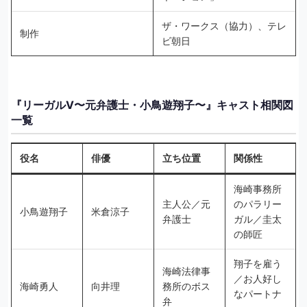
ザ・ワークス（協力）、テレ
制作
ビ朝日
『リーガルV〜元弁護士・小鳥遊翔子〜』キャスト相関図
一覧
役名
俳優
立ち位置
関係性
海崎事務所
主人公／元
のパラリー
小鳥遊翔子
米倉涼子
弁護士
ガル／圭太
の師匠
翔子を雇う
海崎法律事
／お人好し
海崎勇人
向井理
務所のボス
なパートナ
弁