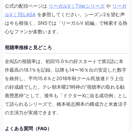
公式の配信ページは
リーガルV｜TVerシリーズ
や
リーガ
ルV｜TELASA
を参照してください。シーズン2を望む声
は今も根強く、SNSでは「リーガルV 続編」で検索する熱
心なファンが多数います。
視聴率推移と見どころ
全9話の視聴率は、初回15.0％の好スタートで第2話に本
作最高の18.1％を記録。以降も14〜16％台の安定した数字
を維持し、平均15.6％と2018年秋クール民放連ドラ上位
の好成績でした。テレ朝木曜21時枠の“視聴率の取れる勧
善懲悪枠”として、後年も「ドクターXに迫る成功例」とし
て語られるシリーズで、橋本裕志脚本の構成力と米倉涼子
の主演力が実感できます。
よくある質問（FAQ）