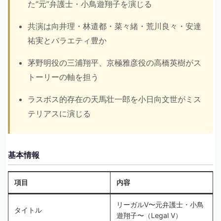
た“元”弁護士・小鳥遊翔子を演じる
共演は向井理・林遣都・菜々緒・荒川良々・安達
祐実とバラエティ豊か
茅野明役の三浦翔平、京極雅彦役の高橋英樹がス
トーリーの軸を担う
ラスボス的存在の天馬壮一郎を小日向文世がミス
テリアスに演じる
基本情報
項目
内容
リーガルV〜元弁護士・小鳥
タイトル
遊翔子〜（Legal V）