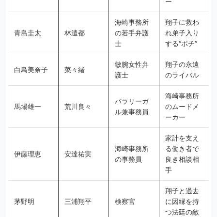
ー
海崎事務所
翔子に救わ
青島圭太
林遣都
の若手弁護
れ弟子入り
士
する“ポチ”
敏腕女性弁
翔子の永遠
白鳥美奈子
菜々緒
護士
のライバル
海崎事務所
パラリーガ
馬場雄一
荒川良々
のムードメ
ル兼事務員
ーカー
家計を支え
海崎事務所
る働き者で
伊藤理恵
安達祐実
の事務員
良き相談相
手
翔子と過去
茅野明
三浦翔平
検察官
に因縁を持
つ法廷の敵