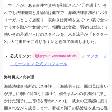
士でしたが、ある事件で資格を剥奪された“元弁護士”。そ
れでも法律知識と弁論術は健在で、海崎法律事務所にパラ
リーガルとして居座り、表向きは海崎を立てつつ裏で全シ
ナリオを動かす女傑です。報酬には貪欲、弱者には誰より
熱いその矛盾だらけのスタイルを、米倉涼子が『ドクター
X』大門未知子に通じるキレと色気で体現しました。
公式リンク
:
／
オスカープ
@ryoko.yonekura.official
ロモーション 公式プロフィール
海崎勇人／向井理
海崎法律事務所のボス弁護士・海崎勇人は、面倒見は良い
が押しに弱い“弱気な弁護士”。借金まみれの事務所に押し
かけた翔子に主導権を奪われつつも、彼女の正義感に振り
回されながら成長します。看板と翔子の防波堤を兼ねる難