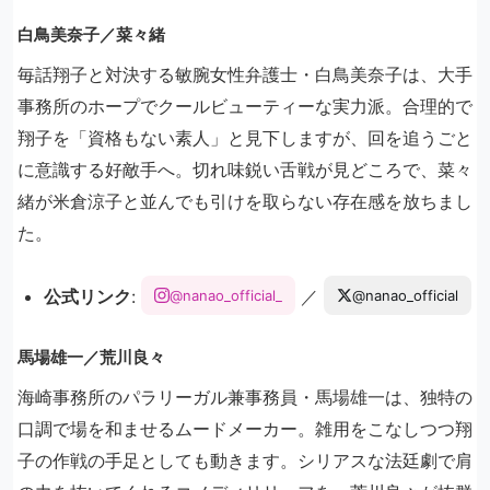
白鳥美奈子／菜々緒
毎話翔子と対決する敏腕女性弁護士・白鳥美奈子は、大手
事務所のホープでクールビューティーな実力派。合理的で
翔子を「資格もない素人」と見下しますが、回を追うごと
に意識する好敵手へ。切れ味鋭い舌戦が見どころで、菜々
緒が米倉涼子と並んでも引けを取らない存在感を放ちまし
た。
公式リンク
:
／
@nanao_official_
@nanao_official
馬場雄一／荒川良々
海崎事務所のパラリーガル兼事務員・馬場雄一は、独特の
口調で場を和ませるムードメーカー。雑用をこなしつつ翔
子の作戦の手足としても動きます。シリアスな法廷劇で肩