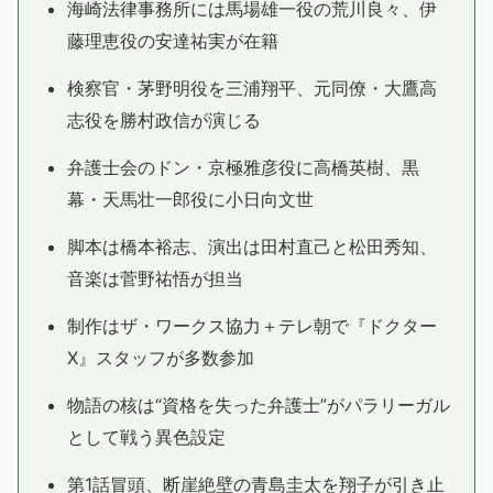
海崎法律事務所には馬場雄一役の荒川良々、伊
藤理恵役の安達祐実が在籍
検察官・茅野明役を三浦翔平、元同僚・大鷹高
志役を勝村政信が演じる
弁護士会のドン・京極雅彦役に高橋英樹、黒
幕・天馬壮一郎役に小日向文世
脚本は橋本裕志、演出は田村直己と松田秀知、
音楽は菅野祐悟が担当
制作はザ・ワークス協力＋テレ朝で『ドクター
X』スタッフが多数参加
物語の核は“資格を失った弁護士”がパラリーガル
として戦う異色設定
第1話冒頭、断崖絶壁の青島圭太を翔子が引き止