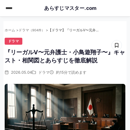
Skip
あらすじマスター.com
to
main
content
ホーム
ドラマ
【ドラマ】『リーガルV〜元弁護士・小鳥遊翔子〜』キャスト・相関図とあらすじを徹底解説
（904件）
ドラマ
『リーガルV〜元弁護士・小鳥遊翔子〜』キャ
スト・相関図とあらすじを徹底解説
2026.05.04
ドラマ
約15分で読めます