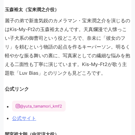
玉森裕太（宝来潤之介役）
麗子の弟で新進気鋭のカメラマン・宝来潤之介を演じるの
はKis-My-Ft2の玉森裕太さんです。天真爛漫で人懐っこ
い子犬系の御曹司という役どころで、奈未に「彼女のフ
リ」を頼むという物語の起点を作るキーパーソン。明るく
軽やかな振る舞いの裏に、写真家としての繊細な悩みを抱
える二面性も丁寧に演じています。Kis-My-Ft2が歌う主
題歌「Luv Bias」とのリンクも見どころです。
公式リンク
@yuta_tamamori_kmf2
公式サイト
間宮祥太朗（中沢涼太役）