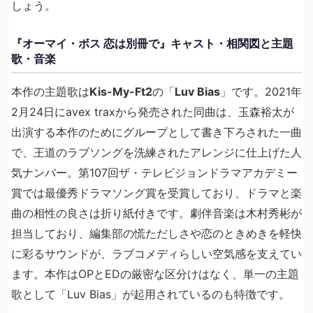
しょう。
『オーマイ・ボス 恋は別冊で』キャスト・相関図と主題
歌・音楽
本作の主題歌は
Kis-My-Ft2
の「
Luv Bias
」です。2021年
2月24日にavex traxから発売された同曲は、玉森裕太が
出演する本作のためにグループとして書き下ろされた一曲
で、王道のラブソングを洗練されたアレンジに仕上げた人
気ナンバー。第107回ザ・テレビジョンドラマアカデミー
賞では最優秀ドラマソング賞を受賞しており、ドラマと楽
曲の相性の良さは折り紙付きです。劇伴音楽は木村秀彬が
担当しており、編集部の慌ただしさや恋のときめきを軽快
に彩るサウンドが、ラブコメディらしい空気感を支えてい
ます。本作はOPとEDの厳密な区分けはなく、単一の主題
歌として「Luv Bias」が起用されているのも特徴です。