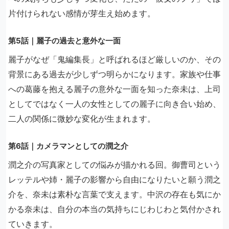
片付けられない感情が芽生え始めます。
第5話｜麗子の過去と意外な一面
麗子がなぜ「鬼編集長」と呼ばれるほど厳しいのか、その
背景にある過去が少しずつ明らかになります。家族や仕事
への葛藤を抱える麗子の意外な一面を知った奈未は、上司
としてではなく一人の女性としての麗子に向き合い始め、
二人の関係に微妙な変化が生まれます。
第6話｜カメラマンとしての潤之介
潤之介の写真家としての悩みが描かれる回。御曹司という
レッテルや姉・麗子の影響から自由になりたいと願う潤之
介を、奈未は素朴な言葉で支えます。中沢の存在も気にか
かる奈未は、自分の本当の気持ちにじわじわと気付かされ
ていきます。