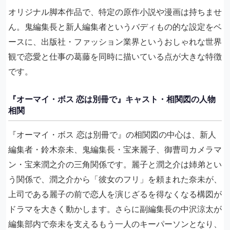
オリジナル脚本作品で、特定の原作小説や漫画は持ちませ
ん。鬼編集長と新人編集者というバディもの的な設定をベ
ースに、出版社・ファッション業界というおしゃれな世界
観で恋愛と仕事の葛藤を同時に描いている点が大きな特徴
です。
『オーマイ・ボス 恋は別冊で』キャスト・相関図の人物
相関
『オーマイ・ボス 恋は別冊で』の相関図の中心は、新人
編集者・鈴木奈未、鬼編集長・宝来麗子、御曹司カメラマ
ン・宝来潤之介の三角関係です。麗子と潤之介は姉弟とい
う関係で、潤之介から「彼女のフリ」を頼まれた奈未が、
上司である麗子の前で恋人を演じざるを得なくなる構図が
ドラマを大きく動かします。さらに副編集長の中沢涼太が
編集部内で奈未を支えるもう一人のキーパーソンとなり、