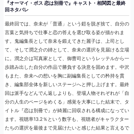
『オーマイ・ボス 恋は別冊で』キャスト・相関図と最終
回ネタバレ
最終回では、奈未が「普通」という鎧を脱ぎ捨て、自分の
言葉と気持ちで仕事と恋の答えを選び取る姿が描かれま
す。鬼編集長として奈未を鍛えてきた麗子は、上司とし
て、そして潤之介の姉として、奈未の選択を見届ける立場
に。潤之介は写真家として、御曹司というレッテルから一
歩踏み出した自分の作品で勝負する決意を固めます。中沢
もまた、奈未への想いを胸に副編集長としての矜持を貫
き、編集部全体を新しいステージへと押し上げます。最終
回は派手などんでん返しよりも、登場人物それぞれが「自
分の人生のページをめくる」感覚を大事にした結末で、タ
イトル『恋は別冊で』が綺麗に回収される構成になってい
ます。視聴率13.2％という数字も、視聴者がキャラクター
たちの選択を最後まで見届けたいと感じた結果と言えるで