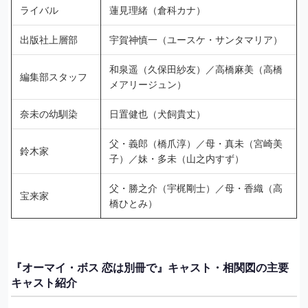
ライバル
蓮見理緒（倉科カナ）
出版社上層部
宇賀神慎一（ユースケ・サンタマリア）
和泉遥（久保田紗友）／高橋麻美（高橋
編集部スタッフ
メアリージュン）
奈未の幼馴染
日置健也（犬飼貴丈）
父・義郎（橋爪淳）／母・真未（宮崎美
鈴木家
子）／妹・多未（山之内すず）
父・勝之介（宇梶剛士）／母・香織（高
宝来家
橋ひとみ）
『オーマイ・ボス 恋は別冊で』キャスト・相関図の主要
キャスト紹介