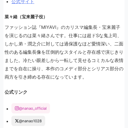
公式サイト
菜々緒（宝来麗子役）
ファッション誌『MIYAVI』のカリスマ編集長・宝来麗子
を演じるのは菜々緒さんです。仕事には超ドSな鬼上司、
しかし弟・潤之介に対しては過保護なほど愛情深い、二面
性のある編集長像を圧倒的なスタイルと存在感で演じきり
ました。冷たい眼差しから一転して見せるコミカルな表情
までを自在に操り、本作のコメディ部分とシリアス部分の
両方を引き締める存在になっています。
公式リンク
@nanao_official
@nanao1028