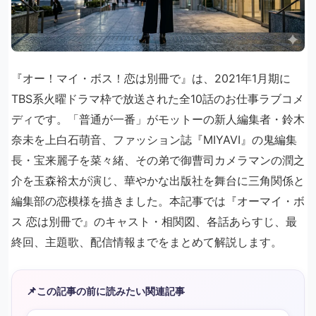
『オー！マイ・ボス！恋は別冊で』は、2021年1月期に
TBS系火曜ドラマ枠で放送された全10話のお仕事ラブコメ
ディです。「普通が一番」がモットーの新人編集者・鈴木
奈未を上白石萌音、ファッション誌『MIYAVI』の鬼編集
長・宝来麗子を菜々緒、その弟で御曹司カメラマンの潤之
介を玉森裕太が演じ、華やかな出版社を舞台に三角関係と
編集部の恋模様を描きました。本記事では『オーマイ・ボ
ス 恋は別冊で』のキャスト・相関図、各話あらすじ、最
終回、主題歌、配信情報までをまとめて解説します。
📌
この記事の前に読みたい関連記事