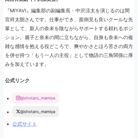
『MIYAVI』編集部の副編集長・中沢涼太を演じるのは間
宮祥太朗さんです。仕事ができ、面倒見も良いクールな先
輩として、新人の奈未を陰ながらサポートする頼れるポジ
ション。麗子と奈未の間に立ちながら、自身も奈未への複
雑な感情を抱える役どころで、爽やかさとほろ苦さの両方
を併せ持つ「もう一人の主役」として物語の三角関係に厚
みを加えています。
公式リンク
@shotaro_mamiya
@shotaro_mamiya
公式サイト