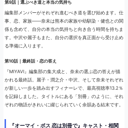
第9話｜選ぶべき道と本当の気持ち
編集部メンバーがそれぞれ進むべき道を選び始めます。仕
事、恋、家族——奈未は熊本の家族や幼馴染・健也との関
係も含めて、自分の本当の気持ちと向き合う時間を持ちま
す。中沢や麗子もまた、自分の選択を真正面から受け止め
る準備に入ります。
第10話｜最終話・恋の答え
『MIYAVI』編集部の集大成と、奈未の選ぶ恋の答えが描
かれる最終話。麗子・潤之介・中沢、そして奈未それぞれ
が新しい一歩を踏み出すフィナーレで、最高視聴率13.2％
を記録しました。タイトルにある「別冊」のように、それ
ぞれの物語がきれいに綴じられていく余韻ある結末です。
『オーマイ・ボス 恋は別冊で』キャスト・相関