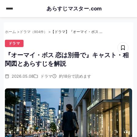
Skip
あらすじマスター.com
to
main
content
ホーム
ドラマ
【ドラマ】『オーマイ・ボス 恋は別冊で』キャスト・相関図とあらすじを解説
（904件）
ドラマ
『オーマイ・ボス 恋は別冊で』キャスト・相
関図とあらすじを解説
2026.05.08
ドラマ
約18分で読めます