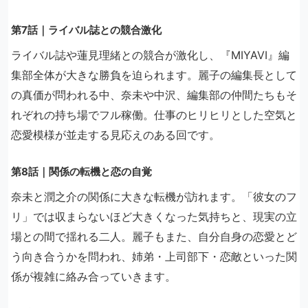
第7話｜ライバル誌との競合激化
ライバル誌や蓮見理緒との競合が激化し、『MIYAVI』編
集部全体が大きな勝負を迫られます。麗子の編集長として
の真価が問われる中、奈未や中沢、編集部の仲間たちもそ
れぞれの持ち場でフル稼働。仕事のヒリヒリとした空気と
恋愛模様が並走する見応えのある回です。
第8話｜関係の転機と恋の自覚
奈未と潤之介の関係に大きな転機が訪れます。「彼女のフ
リ」では収まらないほど大きくなった気持ちと、現実の立
場との間で揺れる二人。麗子もまた、自分自身の恋愛とど
う向き合うかを問われ、姉弟・上司部下・恋敵といった関
係が複雑に絡み合っていきます。