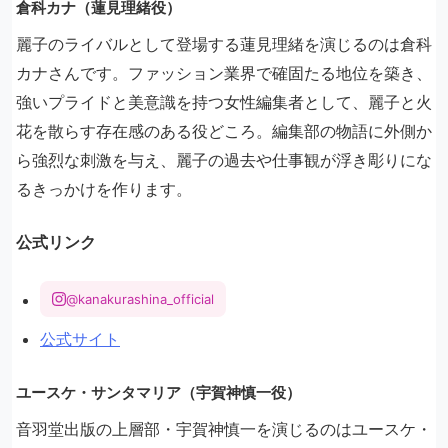
倉科カナ（蓮見理緒役）
麗子のライバルとして登場する蓮見理緒を演じるのは倉科
カナさんです。ファッション業界で確固たる地位を築き、
強いプライドと美意識を持つ女性編集者として、麗子と火
花を散らす存在感のある役どころ。編集部の物語に外側か
ら強烈な刺激を与え、麗子の過去や仕事観が浮き彫りにな
るきっかけを作ります。
公式リンク
@kanakurashina_official
公式サイト
ユースケ・サンタマリア（宇賀神慎一役）
音羽堂出版の上層部・宇賀神慎一を演じるのはユースケ・