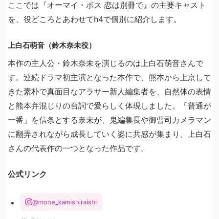
ここでは『オーマイ・ボス 恋は別冊で』の主要キャスト
を、役どころとあわせてh4で個別に紹介します。
上白石萌音（鈴木奈未役）
本作の主人公・鈴木奈未を演じるのは上白石萌音さんで
す。連続ドラマ初主演となった本作で、熊本から上京して
きた素朴で真面目なアラサー新人編集者を、自然体の表情
と熊本弁混じりの台詞で愛らしく体現しました。「普通が
一番」を信条とする奈未が、鬼編集長や御曹司カメラマン
に翻弄されながら成長していく姿に共感が集まり、上白石
さんの代表作の一つとなった作品です。
公式リンク
@mone_kamishiraishi