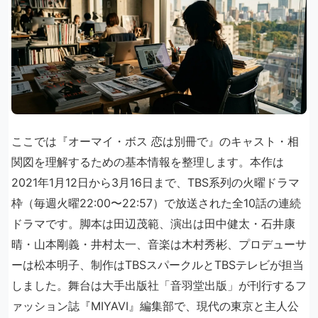
ここでは『オーマイ・ボス 恋は別冊で』のキャスト・相
関図を理解するための基本情報を整理します。本作は
2021年1月12日から3月16日まで、TBS系列の火曜ドラマ
枠（毎週火曜22:00〜22:57）で放送された全10話の連続
ドラマです。脚本は田辺茂範、演出は田中健太・石井康
晴・山本剛義・井村太一、音楽は木村秀彬、プロデューサ
ーは松本明子、制作はTBSスパークルとTBSテレビが担当
しました。舞台は大手出版社「音羽堂出版」が刊行するフ
ァッション誌『MIYAVI』編集部で、現代の東京と主人公