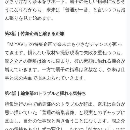
がさりげなく奈未をサポート。麗子の厳しい指導に泣きそ
うになりながらも、奈未は「普通が一番」と言いつつも踏
ん張りを見せ始めます。
第3話｜特集企画と縮まる距離
『MIYAVI』の特集企画で奈未にも小さなチャンスが回っ
てきます。慣れない取材や撮影現場で失敗を重ねつつも、
潤之介との距離は徐々に縮まり、彼の素顔に触れる機会が
増えていきます。一方で麗子の指導は容赦なく、奈未は仕
事と恋の両面で揺さぶられていきます。
第4話｜編集部のトラブルと揺れる気持ち
特集進行の中で編集部内のトラブルが続出。奈未は自分が
思い描いていた「普通の編集者像」と現実とのギャップに
直面し、自分の仕事観と向き合うことになります。潤之介
への気持ちも少しずつ変化し、ただの「彼女のフリ」では