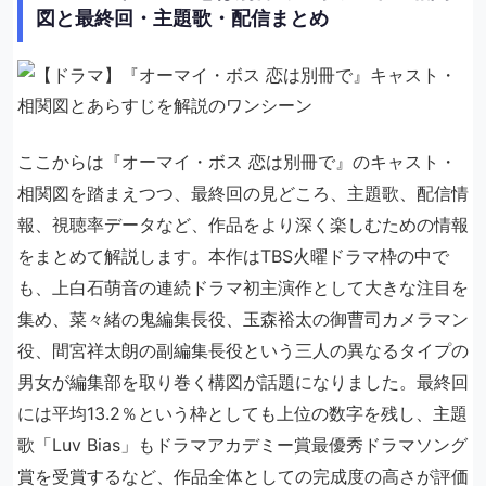
図と最終回・主題歌・配信まとめ
ここからは『オーマイ・ボス 恋は別冊で』のキャスト・
相関図を踏まえつつ、最終回の見どころ、主題歌、配信情
報、視聴率データなど、作品をより深く楽しむための情報
をまとめて解説します。本作はTBS火曜ドラマ枠の中で
も、上白石萌音の連続ドラマ初主演作として大きな注目を
集め、菜々緒の鬼編集長役、玉森裕太の御曹司カメラマン
役、間宮祥太朗の副編集長役という三人の異なるタイプの
男女が編集部を取り巻く構図が話題になりました。最終回
には平均13.2％という枠としても上位の数字を残し、主題
歌「Luv Bias」もドラマアカデミー賞最優秀ドラマソング
賞を受賞するなど、作品全体としての完成度の高さが評価