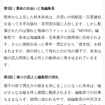
第1話｜運命の出会いと鬼編集長
熊本から上京した鈴木奈未は、片思いの幼馴染・日置健也
を追って大手出版社・音羽堂出版に入社します。しかし配
属されたのは憧れと無縁のファッション誌『MIYAVI』編
集部で、奈未は鬼編集長・宝来麗子の雑用係に任命されま
す。さらに偶然出会った青年・潤之介から「彼女役」を頼
まれますが、彼の姉として現れたのが当の麗子で、奈未は
嘘の恋人関係と鬼上司との板挟みに巻き込まれていきま
す。
第2話｜偽りの恋人と編集部の洗礼
麗子の前で潤之介の彼女を演じることになった奈未は、嘘
がさらなる嘘を呼ぶ展開に翻弄されます。編集部での仕事
もままならず、雑用に追われる中で、副編集長の中沢涼太