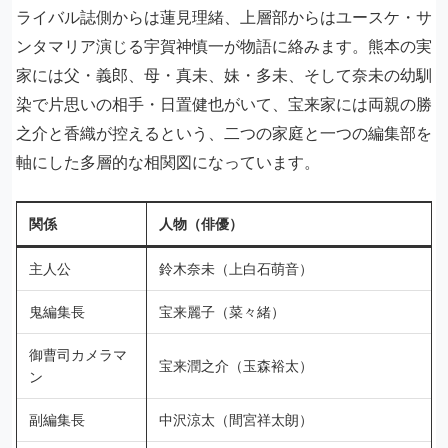
ライバル誌側からは蓮見理緒、上層部からはユースケ・サ
ンタマリア演じる宇賀神慎一が物語に絡みます。熊本の実
家には父・義郎、母・真未、妹・多未、そして奈未の幼馴
染で片思いの相手・日置健也がいて、宝来家には両親の勝
之介と香織が控えるという、二つの家庭と一つの編集部を
軸にした多層的な相関図になっています。
関係
人物（俳優）
主人公
鈴木奈未（上白石萌音）
鬼編集長
宝来麗子（菜々緒）
御曹司カメラマ
宝来潤之介（玉森裕太）
ン
副編集長
中沢涼太（間宮祥太朗）