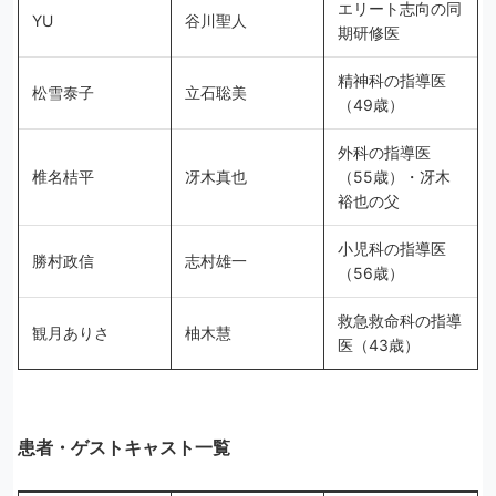
エリート志向の同
YU
谷川聖人
期研修医
精神科の指導医
松雪泰子
立石聡美
（49歳）
外科の指導医
椎名桔平
冴木真也
（55歳）・冴木
裕也の父
小児科の指導医
勝村政信
志村雄一
（56歳）
救急救命科の指導
観月ありさ
柚木慧
医（43歳）
患者・ゲストキャスト一覧