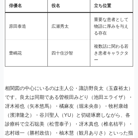
俳優名
役名
立ち位置
重要な患者として
原田泰造
広瀬秀太
物語に厚みを与え
る存在
複数話に関わる若
豊嶋花
四十住沙智
き患者キャラクタ
ー
相関図の中心にいるのは主人公・諏訪野良太（玉森裕太）
です。良太は同期である曽根田みどり（池田エライザ）・
冴木裕也（矢本悠馬）・橘麻友（堀未央奈）・牧村康雄
（濱津隆之）・谷川聖人（YU）と切磋琢磨しながら、各
診療科で立石聡美（松雪泰子）・冴木真也（椎名桔平）・
志村雄一（勝村政信）・柚木慧（観月ありさ）といった指