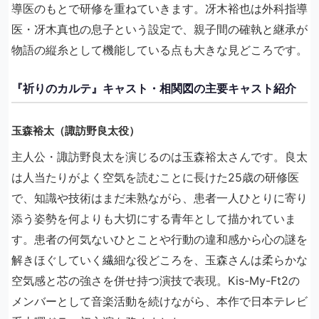
導医のもとで研修を重ねていきます。冴木裕也は外科指導
医・冴木真也の息子という設定で、親子間の確執と継承が
物語の縦糸として機能している点も大きな見どころです。
『祈りのカルテ』キャスト・相関図の主要キャスト紹介
玉森裕太（諏訪野良太役）
主人公・諏訪野良太を演じるのは玉森裕太さんです。良太
は人当たりがよく空気を読むことに長けた25歳の研修医
で、知識や技術はまだ未熟ながら、患者一人ひとりに寄り
添う姿勢を何よりも大切にする青年として描かれていま
す。患者の何気ないひとことや行動の違和感から心の謎を
解きほぐしていく繊細な役どころを、玉森さんは柔らかな
空気感と芯の強さを併せ持つ演技で表現。Kis-My-Ft2の
メンバーとして音楽活動を続けながら、本作で日本テレビ