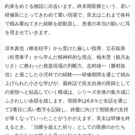
約束をめぐる物語に出会います。終末期医療という、若い
研修医にとってきわめて重い現場で、良太はこれまで各科
で積み重ねてきた経験を総動員し、患者の本当の願いに耳
を澄ませていきます。
冴木真也（椎名桔平）から受けた厳しい指導、立石聡美
（松雪泰子）から学んだ精神科的な視点、柚木慧（観月あ
りさ）に教わった救急現場の判断力、志村雄一（勝村政
信）と過ごした小児科での経験——研修期間を通じて積み
上げられた小さな学びが、最終話で良太自身の医師として
の覚悟へと結晶していく構成は、シリーズ全体の集大成に
ふさわしい余韻を残します。視聴率は6.8％と全話を通じ
て2番目に高い数字を記録し、終盤に向けて視聴者の支持
が厚くなっていったことがうかがえます。良太は研修を終
えるとき、「治療を超えた祈り」としての医療のかたち