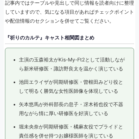
記事内ではテーブルや見出しで同じ情報を読者向けに整理
していますので、気になる項目があればチェックポイント
や配信情報のセクションを併せてご覧ください。
『祈りのカルテ』キャスト相関図まとめ
主演の玉森裕太がKis-My-Ft2として活動しなが
ら新米研修医・諏訪野良太を温かく演じている
池田エライザが同期研修医・曽根田みどり役と
して明るく勝気な女性医師像を体現している
矢本悠馬が外科部長の息子・冴木裕也役で不器
用ながら情に厚い研修医を好演している
堀未央奈が同期研修医・橘麻友役でプライドと
責任感を併せ持つお嬢様医師を演じている