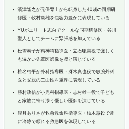
濱津隆之が元保育士から転身した40歳の同期研
修医・牧村康雄を包容力豊かに表現している
YUがエリート志向でクールな同期研修医・谷川
聖人としてチームに緊張感を加えている
松雪泰子が精神科指導医・立石聡美役で厳しく
も温かい先輩医師像を凜と演じている
椎名桔平が外科指導医・冴木真也役で敏腕外科
医と父親の二面性を重厚に表現している
勝村政信が小児科指導医・志村雄一役で子ども
と家族に寄り添う優しい医師を演じている
観月ありさが救急救命科指導医・柚木慧役で常
に冷静で頼れる救急医を体現している