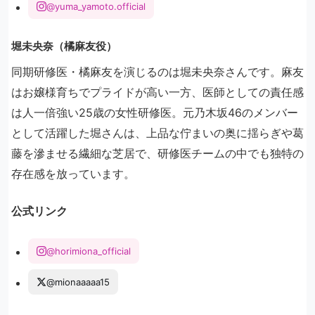
@yuma_yamoto.official
堀未央奈（橘麻友役）
同期研修医・橘麻友を演じるのは堀未央奈さんです。麻友
はお嬢様育ちでプライドが高い一方、医師としての責任感
は人一倍強い25歳の女性研修医。元乃木坂46のメンバー
として活躍した堀さんは、上品な佇まいの奥に揺らぎや葛
藤を滲ませる繊細な芝居で、研修医チームの中でも独特の
存在感を放っています。
公式リンク
@horimiona_official
@mionaaaaa15