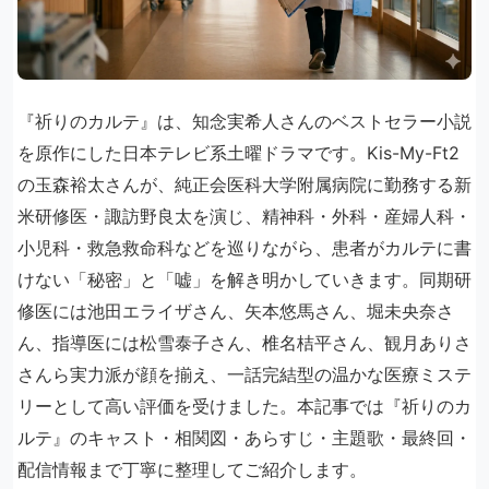
『祈りのカルテ』は、知念実希人さんのベストセラー小説
を原作にした日本テレビ系土曜ドラマです。Kis-My-Ft2
の玉森裕太さんが、純正会医科大学附属病院に勤務する新
米研修医・諏訪野良太を演じ、精神科・外科・産婦人科・
小児科・救急救命科などを巡りながら、患者がカルテに書
けない「秘密」と「嘘」を解き明かしていきます。同期研
修医には池田エライザさん、矢本悠馬さん、堀未央奈さ
ん、指導医には松雪泰子さん、椎名桔平さん、観月ありさ
さんら実力派が顔を揃え、一話完結型の温かな医療ミステ
リーとして高い評価を受けました。本記事では『祈りのカ
ルテ』のキャスト・相関図・あらすじ・主題歌・最終回・
配信情報まで丁寧に整理してご紹介します。