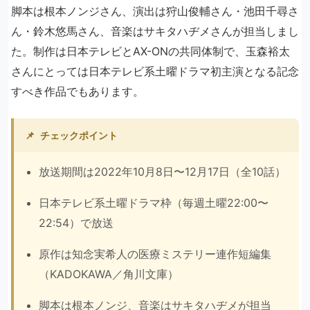
脚本は根本ノンジさん、演出は狩山俊輔さん・池田千尋さ
ん・鈴木悠馬さん、音楽はサキタハヂメさんが担当しまし
た。制作は日本テレビとAX-ONの共同体制で、玉森裕太
さんにとっては日本テレビ系土曜ドラマ初主演となる記念
すべき作品でもあります。
📌
チェックポイント
放送期間は2022年10月8日〜12月17日（全10話）
日本テレビ系土曜ドラマ枠（毎週土曜22:00〜
22:54）で放送
原作は知念実希人の医療ミステリー連作短編集
（KADOKAWA／角川文庫）
脚本は根本ノンジ、音楽はサキタハヂメが担当