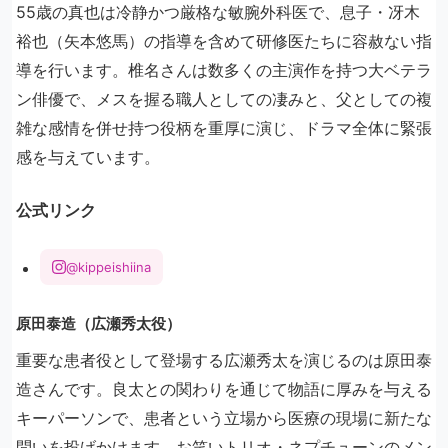
55歳の真也は冷静かつ厳格な敏腕外科医で、息子・冴木
裕也（矢本悠馬）の指導を含めて研修医たちに容赦ない指
導を行います。椎名さんは数多くの主演作を持つ大ベテラ
ン俳優で、メスを握る職人としての凄みと、父としての複
雑な感情を併せ持つ役柄を重厚に演じ、ドラマ全体に緊張
感を与えています。
公式リンク
@kippeishiina
原田泰造（広瀬秀太役）
重要な患者役として登場する広瀬秀太を演じるのは原田泰
造さんです。良太との関わりを通じて物語に厚みを与える
キーパーソンで、患者という立場から医療の現場に新たな
問いを投げかけます。お笑いトリオ・ネプチューンのメン