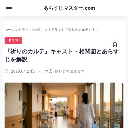
Skip
あらすじマスター.com
to
main
content
ホーム
ドラマ
【ドラマ】『祈りのカルテ』キャスト・相関図とあらすじを解説
（904件）
ドラマ
『祈りのカルテ』キャスト・相関図とあらす
じを解説
2026.04.27
ドラマ
約17分で読めます