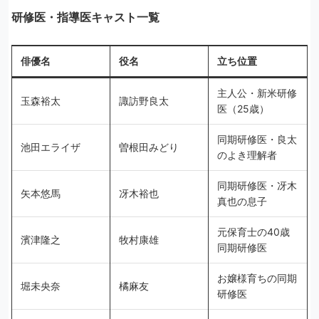
研修医・指導医キャスト一覧
俳優名
役名
立ち位置
主人公・新米研修
玉森裕太
諏訪野良太
医（25歳）
同期研修医・良太
池田エライザ
曽根田みどり
のよき理解者
同期研修医・冴木
矢本悠馬
冴木裕也
真也の息子
元保育士の40歳
濱津隆之
牧村康雄
同期研修医
お嬢様育ちの同期
堀未央奈
橘麻友
研修医