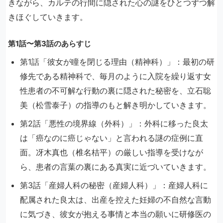
きながら、カルテの行間に隠された心の謎をひとつずつ解
きほぐしていきます。
第1話〜第3話のあらすじ
第1話「彼女が瞳を閉じる理由（精神科）」：最初の研
修先である精神科で、毎月のように入院を繰り返す女
性患者の不可解な行動の裏に隠された秘密を、立石聡
美（松雪泰子）の指導のもと解き明かしていきます。
第2話「悪性の境界線（外科）」：外科に移った良太
は「癌なのに癌じゃない」と言われる謎の症例に直
面。冴木真也（椎名桔平）の厳しい指導を受けなが
ら、患者の言葉の裏にある真実に近づいていきます。
第3話「産婦人科の秘密（産婦人科）」：産婦人科に
配属された良太は、出産を控えた妊婦の不自然な言動
に気づき、彼女が抱える事情と本当の願いに研修医の