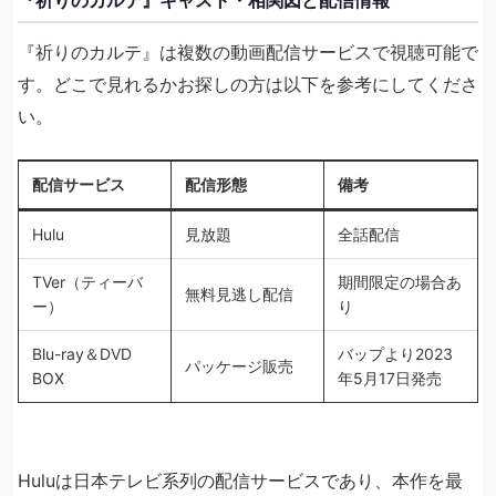
『祈りのカルテ』キャスト・相関図と配信情報
『祈りのカルテ』は複数の動画配信サービスで視聴可能で
す。どこで見れるかお探しの方は以下を参考にしてくださ
い。
配信サービス
配信形態
備考
Hulu
見放題
全話配信
TVer（ティーバ
期間限定の場合あ
無料見逃し配信
ー）
り
Blu-ray＆DVD
バップより2023
パッケージ販売
BOX
年5月17日発売
Huluは日本テレビ系列の配信サービスであり、本作を最