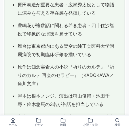
原田泰造が重要な患者・広瀬秀太役として物語
に深みを与える存在感を発揮している
豊嶋花が複数話に関わる若き患者・四十住沙智
役で印象的な演技を見せている
舞台は東京都内にある架空の純正会医科大学附
属病院で初期臨床研修を描いている
原作は知念実希人の小説『祈りのカルテ』『祈
りのカルテ 再会のセラピー』（KADOKAWA／
角川文庫）
脚本は根本ノンジ、演出は狩山俊輔・池田千
尋・鈴木悠馬の3名が各話を担当している
音楽はサキタハヂメが担当し、のこぎりの音色
を含む繊細な劇伴で世界観を支えている
ホーム
ドラマ
映画
小説・文学
検索