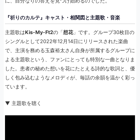
に、自分なりの答えを見つけ始めるのでした。
『祈りのカルテ』キャスト・相関図と主題歌・音楽
主題歌は
Kis-My-Ft2
の「
想花
」です。グループ30枚目の
シングルとして2022年12月14日にリリースされた楽曲
で、主演を務める玉森裕太さん自身が所属するグループに
よる主題歌という、ファンにとっても特別な一曲となりま
した。患者の秘めた想いを花にたとえる詩的な歌詞と、優
しく包み込むようなメロディが、毎話の余韻を温かく彩っ
ています。
▼ 主題歌を聴く