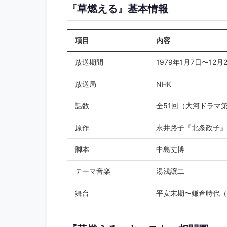
『草燃える』基本情報
項目
内容
放送期間
1979年1月7日〜12月
放送局
NHK
話数
全51回（大河ドラマ第
原作
永井路子『北条政子』
脚本
中島丈博
テーマ音楽
湯浅譲二
舞台
平安末期〜鎌倉時代（