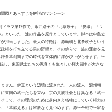
大河ドラマ第17作で、永井路子の『北条政子』『炎環』『つ
巻』といった一連の作品を原作としています。脚本は中島丈
二が担当しました。最大の特徴は、源頼朝と北条政子という
家政権を打ち立てる男の野望と、その傍らで一族の運命を見
ら鎌倉草創期までの時代を立体的に浮かび上がらせます。平
%を記録し、東国武士たちの泥臭くも生々しい権力闘争が大きな
りません。伊豆という辺境に流された一人の流人・源頼朝
りに東国の武士たちを束ね、京の貴族社会とは異なる「武士
。そして、その理想のために身内さえ犠牲にしていく権力の
を、『草燃える』は容赦なく見つめます。源平合戦で平家を