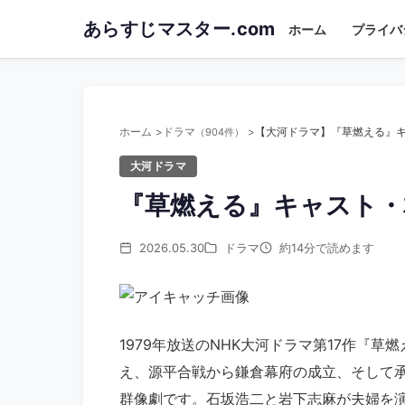
Skip
あらすじマスター.com
ホーム
プライバ
to
main
content
ホーム
ドラマ
（904件）
大河ドラマ
『草燃える』キャスト・
2026.05.30
ドラマ
約14分で読めます
1979年放送のNHK大河ドラマ第17作『
え、源平合戦から鎌倉幕府の成立、そして
群像劇です。石坂浩二と岩下志麻が夫婦を