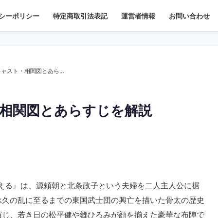
シーポリシー
特定商取引法表記
運営者情報
お問い合わせ
【大河ドラマ】『草燃える』キャスト・相関図とあらすじを解説
相関図とあらすじを解説
草燃える』は、源頼朝と北条政子という夫婦を二人主人公に据
承久の乱に至るまでの東国武士団の興亡を描いた骨太の歴史
演じ、若き日の松平健や郷ひろみが顔を揃えた豪華な布陣で