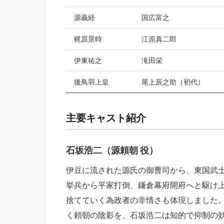
源義経
国広富之
梶原景時
江原真二郎
伊東祐之
滝田栄
後鳥羽上皇
尾上辰之助（初代）
主要キャスト紹介
石坂浩二（源頼朝 役）
伊豆に流された源氏の御曹司から、東国武
挙兵から平家打倒、鎌倉幕府開府へと駆け
捨てていく為政者の非情さも体現しました
く頼朝の陰影を、石坂浩二は知的で抑制の