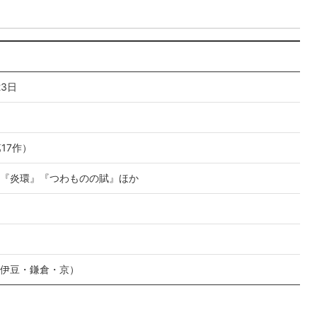
23日
17作）
『炎環』『つわものの賦』ほか
伊豆・鎌倉・京）