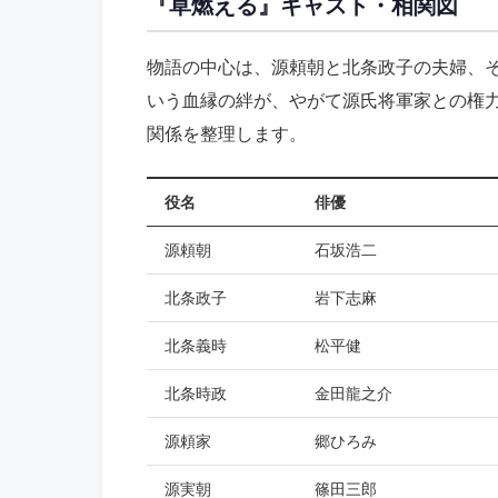
『草燃える』キャスト・相関図
物語の中心は、源頼朝と北条政子の夫婦、
いう血縁の絆が、やがて源氏将軍家との権
関係を整理します。
役名
俳優
源頼朝
石坂浩二
北条政子
岩下志麻
北条義時
松平健
北条時政
金田龍之介
源頼家
郷ひろみ
源実朝
篠田三郎