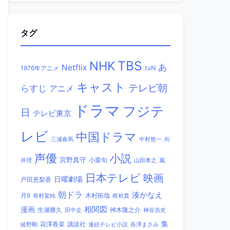
タグ
TBS
NHK
あ
Netflix
1976年アニメ
tvN
キャスト
テレビ朝
らすじ
アニメ
ドラマ
フジテ
日
テレビ東京
レビ
中国ドラマ
三浦春馬
中村悠一
向
声優
小説
宮野真守
小栗旬
嵐
井理
山田孝之
日本テレビ
映画
日曜劇場
戸田恵梨香
朝ドラ
湊かなえ
木村拓哉
月9
有村架純
梶裕貴
相関図
漫画
生瀬勝久
田中圭
神木隆之介
神谷浩史
集
講談社
綾野剛
花澤香菜
連続テレビ小説
長澤まさみ