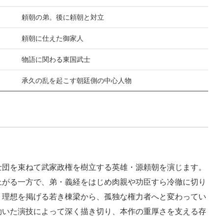
頼朝の弟。後に頼朝と対立
頼朝に仕えた御家人
物語に関わる東国武士
承久の乱を起こす朝廷側の中心人物
士団を束ねて武家政権を樹立する英雄・源頼朝を演じます。
上がる一方で、弟・義経をはじめ肉親や功臣すら冷徹に切り
。理想を掲げる若き棟梁から、孤独な権力者へと変わってい
効いた演技によって深く描き切り、本作の重厚さを支える存