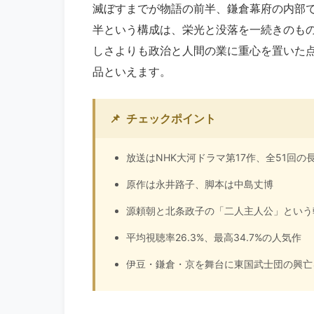
滅ぼすまでが物語の前半、鎌倉幕府の内部
半という構成は、栄光と没落を一続きのも
しさよりも政治と人間の業に重心を置いた
品といえます。
📌
チェックポイント
放送はNHK大河ドラマ第17作、全51回の
原作は永井路子、脚本は中島丈博
源頼朝と北条政子の「二人主人公」という
平均視聴率26.3%、最高34.7%の人気作
伊豆・鎌倉・京を舞台に東国武士団の興亡