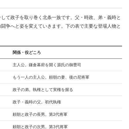
そして政子を取り巻く北条一族です。父・時政、弟・義時と
力闘争へと姿を変えていきます。下の表で主要な登場人物と
関係・役どころ
主人公。鎌倉幕府を開く源氏の御曹司
もう一人の主人公。頼朝の妻、後の尼将軍
政子の弟。執権として実権を握る
政子・義時の父。初代執権
頼朝と政子の長男。第2代将軍
頼朝と政子の次男。第3代将軍