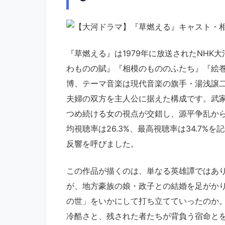
『草燃える』は1979年に放送されたNHK
わものの賦』『相模のもののふたち』『絵
博、テーマ音楽は現代音楽の旗手・湯浅譲
夫婦の双方を主人公に据えた構成です。武
つめ続ける女の視点が交錯し、源平争乱か
均視聴率は26.3%、最高視聴率は34.7
反響を呼びました。
この作品が描くのは、単なる英雄譚ではあ
が、地方豪族の娘・政子との結婚を足がか
の世」をいかにして打ち立てていったのか
冷酷さと、残された者たちが背負う宿命と