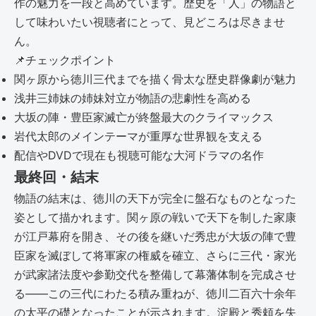
作の魅力を一段と高めています。歴史を「人」の物語と
して味わいたい視聴者にとって、見どころは尽きませ
ん。
📌
チェックポイント
関ヶ原から徳川三代までを描く骨太な歴史群像劇が魅力
浅井三姉妹の姉妹対立が物語の悲劇性を高める
大坂の陣・豊臣家滅亡が終盤最大のクライマックス
岩代太郎のメインテーマが重厚な世界観を支える
配信やDVDで現在も視聴可能な大河ドラマの名作
最終回・結末
物語の結末は、徳川の天下が完全に盤石なものとなった
姿として描かれます。関ヶ原の戦いで天下を制した家康
が江戸幕府を開き、その後を継いだ秀忠が大坂の陣で豊
臣家を滅ぼして将軍家の権威を確立、さらに三代・家光
が武家諸法度や参勤交代を整備して幕藩体制を完成させ
る――この三代にわたる積み重ねが、徳川二百六十余年
の太平の礎となったことが示されます。淀殿と秀頼を失