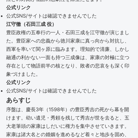
公式リンク
公式SNS/サイトは確認できませんでした
江守徹（石田三成 役）
豊臣政権の五奉行の一人・石田三成を江守徹が演じまし
た。豊臣家への忠義から徳川家康に真っ向から対抗し、
西軍を率いて関ヶ原に臨みます。理知的で清廉、しかし
融通の利かない一面も持つ三成像は、家康の対極に立つ
存在として物語前半の核となり、敗者の悲哀をも深く印
象づけました。
公式リンク
公式SNS/サイトは確認できませんでした
あらすじ
序盤は、慶長3年（1598年）の豊臣秀吉の死から幕を開
けます。幼い遺児・秀頼を残して秀吉が世を去ると、五
大老筆頭の家康はしだいに権力を集中させていきます。
家康は諸大名との婚姻を進めるなど着々と地歩を固め、