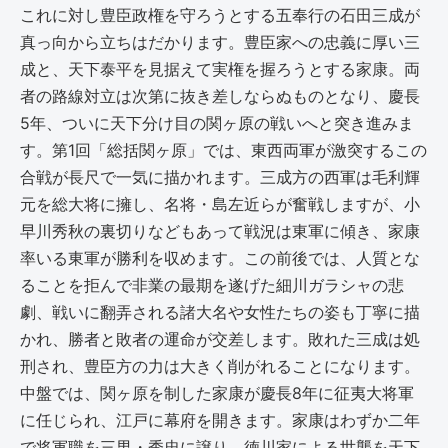
これに対し豊臣政権を守ろうとする五奉行の石田三成が
真っ向から立ちはだかります。豊臣家への忠義に厚い三
成と、天下泰平を見据えて実権を握ろうとする家康。両
者の路線対立は次第に抜き差しならぬものとなり、慶長
5年、ついに天下分け目の関ヶ原の戦いへと突き進みま
す。第1回「総括関ヶ原」では、東西両軍が激突するこの
合戦が長尺で一気に描かれます。三成方の西軍は毛利輝
元を総大将に擁し、名将・島左近らが奮戦しますが、小
早川秀秋の裏切りなどもあって戦況は東軍に傾き、家康
率いる東軍が勝利を収めます。この前後では、人質とな
ることを拒んで非業の最期を遂げた細川ガラシャの悲
劇、戦いに翻弄される諸大名や女性たちの姿も丁寧に描
かれ、勝者と敗者の運命が交差します。敗れた三成は処
刑され、豊臣方の力は大きく削がれることになります。
中盤では、関ヶ原を制した家康が慶長8年に征夷大将軍
に任じられ、江戸に幕府を開きます。家康はわずか二年
で将軍職を三男・秀忠に譲り、徳川家による世襲を天下