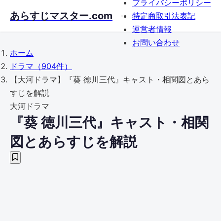
プライバシーポリシー
Skip
あらすじマスター.com
特定商取引法表記
to
運営者情報
main
お問い合わせ
content
ホーム
ドラマ
（904件）
【大河ドラマ】『葵 徳川三代』キャスト・相関図とあら
すじを解説
大河ドラマ
『葵 徳川三代』キャスト・相関
図とあらすじを解説