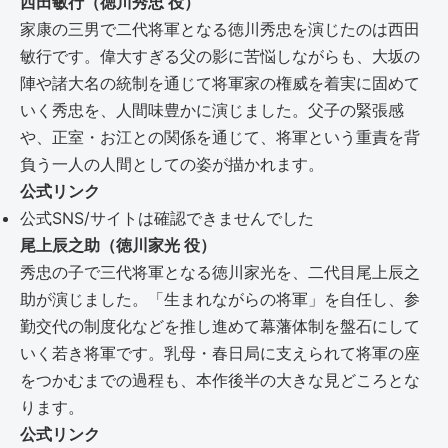
西田敏行（徳川秀忠 役）
家康の三男で二代将軍となる徳川秀忠を演じたのは西田
敏行です。偉大すぎる父の影に苦悩しながらも、大坂の
陣や諸大名の統制を通じて将軍家の権威を着実に固めて
いく秀忠を、人間味豊かに演じました。父子の緊張感
や、正室・お江との関係を通じて、将軍という重責を背
負う一人の人間としての姿が描かれます。
公式リンク
公式SNS/サイトは確認できませんでした
尾上辰之助（徳川家光 役）
秀忠の子で三代将軍となる徳川家光を、二代目尾上辰之
助が演じました。「生まれながらの将軍」を自任し、参
勤交代の制度化などを推し進めて幕藩体制を盤石にして
いく若き将軍です。乳母・春日局に支えられて将軍の座
をつかむまでの過程も、本作後半の大きな見どころとな
ります。
公式リンク