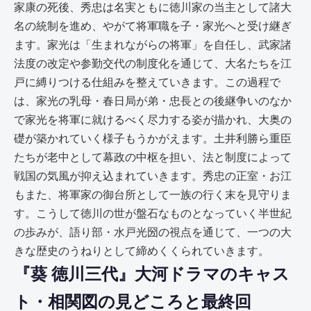
家康の死後、秀忠は名実ともに徳川家の当主として諸大
名の統制を進め、やがて将軍職を子・家光へと受け継ぎ
ます。家光は「生まれながらの将軍」を自任し、武家諸
法度の改定や参勤交代の制度化を通じて、大名たちを江
戸に縛りつける仕組みを整えていきます。この過程で
は、家光の乳母・春日局が弟・忠長との後継争いのなか
で家光を将軍に就けるべく尽力する姿が描かれ、大奥の
礎が築かれていく様子もうかがえます。土井利勝ら重臣
たちが老中として幕政の中枢を担い、法と制度によって
戦国の気風が抑え込まれていきます。秀忠の正室・お江
もまた、将軍家の御台所として一族の行く末を見守りま
す。こうして徳川の世が盤石なものとなっていく半世紀
の歩みが、語り部・水戸光圀の視点を通じて、一つの大
きな歴史のうねりとして締めくくられていきます。
『葵 徳川三代』大河ドラマのキャス
ト・相関図の見どころと最終回