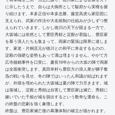
に示したうえで、自らは大御所として駿府から実権を握
り続けます。本多正信や本多忠勝、藤堂高虎ら家臣団に
支えられ、武家の作法や大名統制の仕組みが少しずつ整
えられていきます。しかし徳川の天下が固まる一方で、
大坂城には依然として豊臣秀頼と淀殿が君臨し、豊臣家
を慕う浪人たちも集まって、両家の緊張は限界に達しま
す。家老・片桐且元が徳川との和平に奔走するものの、
淀殿の強硬な姿勢もあって溝は埋まりません。やがて方
広寺鐘銘事件を口実に、慶長19年からの大坂の陣で両家
は全面衝突します。真田幸村ら豊臣方の浪人衆が獅子奮
迅の戦いを見せ、冬の陣ではいったん和議が結ばれます
が、外堀を埋められた大坂城は夏の陣で力尽きます。城
は落城し、淀殿と秀頼は自害して豊臣家は滅亡。秀頼に
嫁いでいた千姫が城を脱出するという数奇な運命も、こ
の終盤の悲劇を強く象徴します。
終盤は、豊臣家滅亡後の幕藩体制の確立が描かれます。