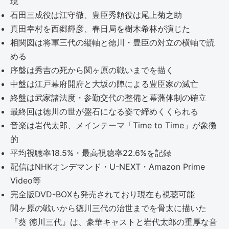
現
石田三成役は江守徹、豊臣秀頼役は尾上菊之助
真田幸村を西郷輝彦、春日局を樹木希林が演じた
相関図は将軍三代の縦軸と徳川・豊臣の対立の横軸で読
める
序盤は秀吉の死から関ヶ原の戦いまでを描く
中盤は江戸幕府開府と大坂の陣による豊臣家の滅亡
終盤は武家諸法度・参勤交代の整備と幕藩体制の確立
最終回は徳川の世が盤石になる姿で締めくくられる
音楽は岩代太郎、メインテーマ「Time to Time」が象徴
的
平均視聴率18.5%・最高視聴率22.6%を記録
配信はNHKオンデマンド・U-NEXT・Amazon Prime
Video等
完全版DVD-BOXも発売されており現在も視聴可能
関ヶ原の戦いから徳川三代の治世までを骨太に描いた
『葵 徳川三代』は、豪華キャストと岩代太郎の重厚な音