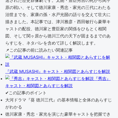
送された歴史群像劇です。太閤・豊臣秀吉の死から関ヶ
原の戦い、そして徳川家康・秀忠・家光の三代にわたる
治世までを、家康の孫・水戸光圀の語りを交えて壮大に
描きました。本記事では、津川雅彦・西田敏行ら豪華キ
ャストの配役、徳川家と豊臣家の関係をひもとく相関
図、そして関ヶ原から徳川三代の天下が固まるまでのあ
らすじを、ネタバレを含めて詳しく解説します。
📌
この記事の前に読みたい関連記事
『武蔵 MUSASHI』キャスト・相関図とあらすじを解説
『秀吉』
キャスト・相関図とあらすじを解説
✔
この記事のポイント
大河ドラマ『葵 徳川三代』の基本情報と全体のあらすじ
がわかる
徳川家康・秀忠・家光を演じた豪華キャストを把握でき