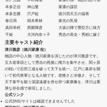
本多正信
神山繁
家康の謀臣
本多忠勝
宍戸錠
徳川四天王の猛将
春日局
樹木希林
家光の乳母
真田幸村
西郷輝彦
大坂の陣で豊臣方に味方
千姫
大河内奈々子
秀忠の長女・秀頼に嫁ぐ
主要キャスト紹介
津川雅彦（徳川家康 役）
物語の中心人物・徳川家康を演じたのが津川雅彦です。
五大老筆頭として秀吉の死後に権力を集中させ、関ヶ原
の戦いで石田三成を破って天下を統一、江戸に幕府を開
いて初代将軍となる人物です。老獪さと冷徹さ、そして
天下泰平を願う深謀遠慮を併せ持つ家康像を、津川は重
厚な存在感で体現しました。
公式リンク
公式SNS/サイトは確認できませんでした