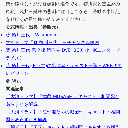
楽が織りなす歴史群像劇の名作です。徳川家と豊臣家の
確執、浅井三姉妹の悲劇に注目しながら、激動の半世紀
をぜひその目で確かめてみてください。
公式情報・出典（参照元）
葵 徳川三代 – Wikipedia
大河ドラマ「葵 徳川三代」 – チャンネル銀河
葵 徳川三代 完全版 第壱集 DVD-BOX（NHKエンタープ
ライズ）
葵 徳川三代(ドラマ)の出演者・キャスト一覧 – WEBザテ
レビジョン
© NHK
関連記事
【大河ドラマ】『武蔵 MUSASHI』キャスト・相関図と
あらすじを解説
【大河ドラマ】『江〜姫たちの戦国〜』キャスト・相関
図とあらすじを解説
【朝ドラ】『天花』キャスト・相関図とあらすじを解説