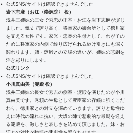
公式SNS/サイトは確認できませんでした
岩下志麻（お江〈崇源院〉 役）
浅井三姉妹の三女で秀忠の正室・お江を岩下志麻が演じ
ました。気丈で誇り高く、将軍家の御台所として徳川家
を支える女性です。家光・忠長の生母として、わが子の
ために将軍家の内側で繰り広げられる駆け引きにも深く
関わります。姉・淀殿との立場の違いが、姉妹の悲劇を
浮き彫りにします。
公式リンク
公式SNS/サイトは確認できませんでした
小川真由美（淀殿 役）
浅井三姉妹の長女で秀吉の側室・淀殿を演じたのが小川
真由美です。秀頼の生母として豊臣家の存続に強くこだ
わり、徳川家との対立を深めていきます。誇りと母性ゆ
えに時代の流れに抗い、大坂の陣で悲劇的な最期を迎え
る淀殿を、激しさと哀しさを込めて演じました。妹・お
江との対比が物語の悲劇性を際立たせます。