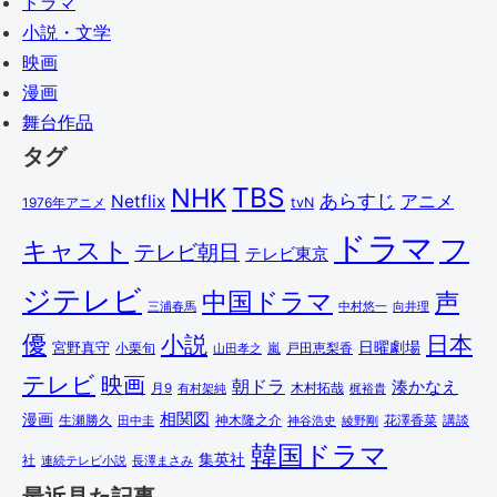
ドラマ
小説・文学
映画
漫画
舞台作品
タグ
TBS
NHK
あらすじ
アニメ
Netflix
1976年アニメ
tvN
ドラマ
フ
キャスト
テレビ朝日
テレビ東京
ジテレビ
中国ドラマ
声
三浦春馬
中村悠一
向井理
優
小説
日本
日曜劇場
宮野真守
小栗旬
嵐
戸田恵梨香
山田孝之
テレビ
映画
朝ドラ
湊かなえ
木村拓哉
月9
有村架純
梶裕貴
相関図
漫画
講談
生瀬勝久
田中圭
神木隆之介
綾野剛
花澤香菜
神谷浩史
韓国ドラマ
集英社
社
連続テレビ小説
長澤まさみ