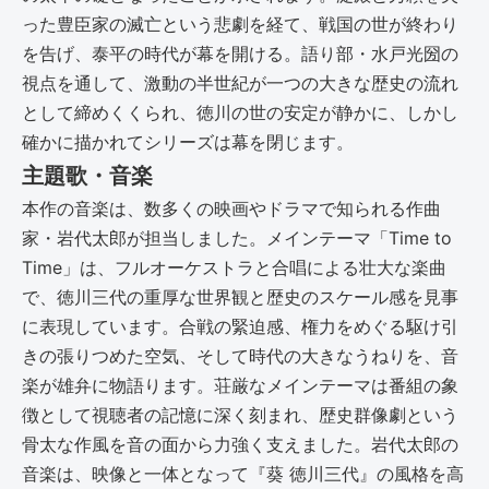
った豊臣家の滅亡という悲劇を経て、戦国の世が終わり
を告げ、泰平の時代が幕を開ける。語り部・水戸光圀の
視点を通して、激動の半世紀が一つの大きな歴史の流れ
として締めくくられ、徳川の世の安定が静かに、しかし
確かに描かれてシリーズは幕を閉じます。
主題歌・音楽
本作の音楽は、数多くの映画やドラマで知られる作曲
家・岩代太郎が担当しました。メインテーマ「Time to
Time」は、フルオーケストラと合唱による壮大な楽曲
で、徳川三代の重厚な世界観と歴史のスケール感を見事
に表現しています。合戦の緊迫感、権力をめぐる駆け引
きの張りつめた空気、そして時代の大きなうねりを、音
楽が雄弁に物語ります。荘厳なメインテーマは番組の象
徴として視聴者の記憶に深く刻まれ、歴史群像劇という
骨太な作風を音の面から力強く支えました。岩代太郎の
音楽は、映像と一体となって『葵 徳川三代』の風格を高