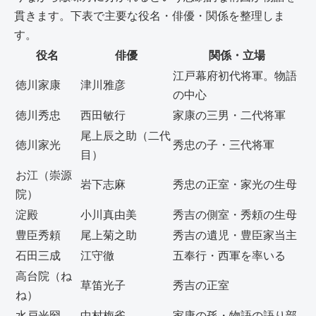
貫きます。下表で主要な役名・俳優・関係を整理しま
す。
役名
俳優
関係・立場
江戸幕府初代将軍。物語
徳川家康
津川雅彦
の中心
徳川秀忠
西田敏行
家康の三男・二代将軍
尾上辰之助（二代
徳川家光
秀忠の子・三代将軍
目）
お江（崇源
岩下志麻
秀忠の正室・家光の生母
院）
淀殿
小川真由美
秀吉の側室・秀頼の生母
豊臣秀頼
尾上菊之助
秀吉の遺児・豊臣家当主
石田三成
江守徹
五奉行・西軍を率いる
高台院（ね
草笛光子
秀吉の正室
ね）
水戸光圀
中村梅雀
家康の孫・物語の語り部