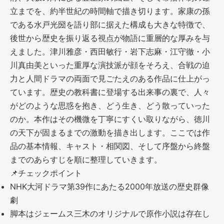
立までを、約半世紀の時間軸で描き切ります。家康の孫
である水戸光圀を語り部に据えた構成も大きな特徴で、
後世から歴史を振り返る視点が物語に重層的な厚みを与
えました。津川雅彦・西田敏行・岩下志麻・江守徹・小
川真由美といった重厚な演技派が顔をそろえ、合戦の迫
力と人間ドラマの両面で見ごたえのある作品に仕上がっ
ています。歴史の教科書に登場する出来事の裏で、人々
がどのような思惑を抱き、どう生き、どう散っていった
のか。本作はその機微を丁寧にすくい取りながら、徳川
の天下が固まるまでの激動を描き出します。ここでは作
品の基本情報、キャスト・相関図、そして序盤から終盤
までのあらすじを順に整理していきます。
📌
チェックポイント
NHK大河ドラマ第39作にあたる2000年放送の歴史群像
劇
脚本はジェームス三木のオリジナルで原作小説は存在し