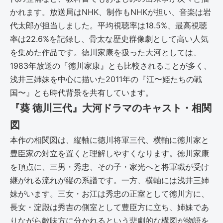
かれます。放送局はNHK、制作もNHKが担い、音楽は岩
代太郎が担当しました。平均視聴率は18.5%、最高視聴
率は22.6%を記録し、骨太な歴史群像劇として高い人気
を集めた作品です。徳川家康を扱った大河としては、
1983年放送の『徳川家康』とも比較されることが多く、
浅井三姉妹を中心に描いた2011年の『江〜姫たちの戦
国〜』とも時代背景を共有しています。
『葵 徳川三代』大河ドラマのキャスト・相関
図
本作の相関図は、縦軸に徳川将軍三代、横軸に徳川家と
豊臣家の対立を置くと理解しやすくなります。徳川家康
を頂点に、三男・秀忠、その子・家光へと将軍職が受け
継がれる流れが縦の系譜です。一方、横軸には浅井三姉
妹がいます。三女・お江は秀忠の正室として徳川方に、
長女・淀殿は秀吉の側室として豊臣方に立ち、姉妹であ
りながら敵味方に分かれるという悲劇的な構図が物語を