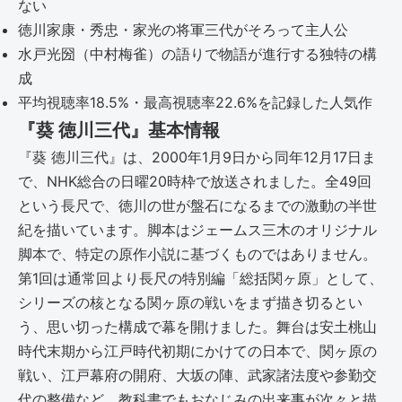
ない
徳川家康・秀忠・家光の将軍三代がそろって主人公
水戸光圀（中村梅雀）の語りで物語が進行する独特の構
成
平均視聴率18.5%・最高視聴率22.6%を記録した人気作
『葵 徳川三代』基本情報
『葵 徳川三代』は、2000年1月9日から同年12月17日ま
で、NHK総合の日曜20時枠で放送されました。全49回
という長尺で、徳川の世が盤石になるまでの激動の半世
紀を描いています。脚本はジェームス三木のオリジナル
脚本で、特定の原作小説に基づくものではありません。
第1回は通常回より長尺の特別編「総括関ヶ原」として、
シリーズの核となる関ヶ原の戦いをまず描き切るとい
う、思い切った構成で幕を開けました。舞台は安土桃山
時代末期から江戸時代初期にかけての日本で、関ヶ原の
戦い、江戸幕府の開府、大坂の陣、武家諸法度や参勤交
代の整備など、教科書でもおなじみの出来事が次々と描