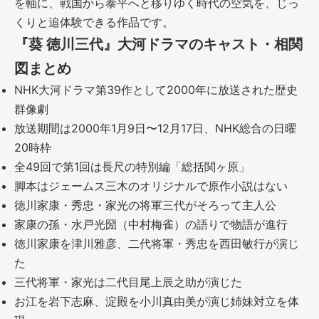
を軸に、戦国から泰平へと移りゆく時代の空気を、じっ
くりと追体験できる作品です。
『葵 徳川三代』大河ドラマのキャスト・相関
図まとめ
NHK大河ドラマ第39作として2000年に放送された歴史
群像劇
放送期間は2000年1月9日〜12月17日、NHK総合の日曜
20時枠
全49回で第1回は長尺の特別編「総括関ヶ原」
脚本はジェームス三木のオリジナルで原作小説はない
徳川家康・秀忠・家光の将軍三代がそろって主人公
家康の孫・水戸光圀（中村梅雀）の語りで物語が進行
徳川家康を津川雅彦、二代将軍・秀忠を西田敏行が演じ
た
三代将軍・家光は二代目尾上辰之助が演じた
お江を岩下志麻、淀殿を小川真由美が演じ姉妹対立を体