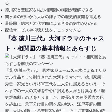
る
徳川家と豊臣家を結ぶ相関図の構図が理解できる
関ヶ原の戦いから大坂の陣までの歴史的展開を追える
最終回・結末と岩代太郎による音楽の魅力がわかる
配信サービスや視聴方法をチェックできる
『葵 徳川三代』大河ドラマのキャス
ト・相関図の基本情報とあらすじ
『葵 徳川三代』は、脚本家ジェームス三木によるオリジ
ナル作品として制作された大河ドラマです。徳川家康・
秀忠・家光という将軍三代を主人公に据えるという、そ
れまでの一人の英雄を中心に据える大河とは異なる「歴
史群像劇」の形をとりました。慶長3年の豊臣秀吉の死
を起点に、天下分け目の関ヶ原の戦い、江戸幕府の開
府、大坂の陣による豊臣家の滅亡、そして幕藩体制の確