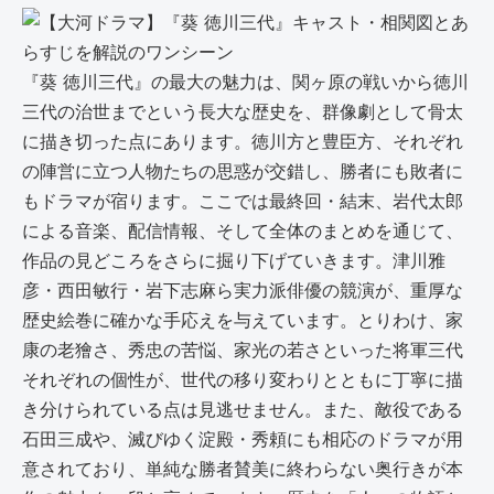
『葵 徳川三代』の最大の魅力は、関ヶ原の戦いから徳川
三代の治世までという長大な歴史を、群像劇として骨太
に描き切った点にあります。徳川方と豊臣方、それぞれ
の陣営に立つ人物たちの思惑が交錯し、勝者にも敗者に
もドラマが宿ります。ここでは最終回・結末、岩代太郎
による音楽、配信情報、そして全体のまとめを通じて、
作品の見どころをさらに掘り下げていきます。津川雅
彦・西田敏行・岩下志麻ら実力派俳優の競演が、重厚な
歴史絵巻に確かな手応えを与えています。とりわけ、家
康の老獪さ、秀忠の苦悩、家光の若さといった将軍三代
それぞれの個性が、世代の移り変わりとともに丁寧に描
き分けられている点は見逃せません。また、敵役である
石田三成や、滅びゆく淀殿・秀頼にも相応のドラマが用
意されており、単純な勝者賛美に終わらない奥行きが本