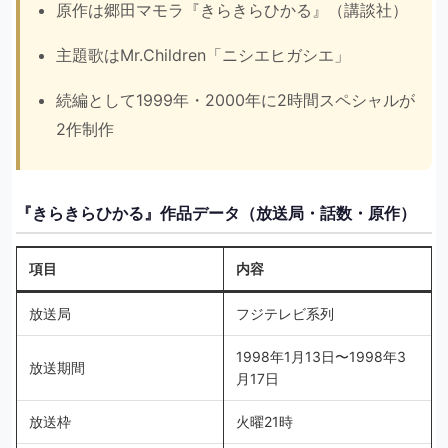
原作は郷田マモラ『きらきらひかる』（講談社）
主題歌はMr.Children「ニシエヒガシエ」
続編として1999年・2000年に2時間スペシャルが
2作制作
『きらきらひかる』作品データ（放送局・話数・原作）
項目
内容
放送局
フジテレビ系列
1998年1月13日〜1998年3
放送期間
月17日
放送枠
火曜21時