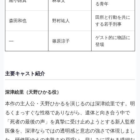
綾小路真
林泰文
る青年
田所と行動を共に
森田和也
野村祐人
する若手刑事
ゲスト的に物語に
―
篠原涼子
登場
主要キャスト紹介
深津絵里（天野ひかる役）
本作の主人公・天野ひかるを演じるのは深津絵里です。明
るくまっすぐな性格でありながら、遺体と向き合う中で
「死者の最後の声」を真摯に受け止めようとする新人監察
医像を、深津ならではの透明感と意志の強さで体現しまし
た。研修医ゆえの未熟さや戸惑い、悲しみに揺れる繊細な