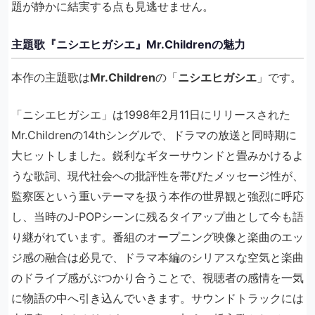
題が静かに結実する点も見逃せません。
主題歌『ニシエヒガシエ』Mr.Childrenの魅力
本作の主題歌は
Mr.Children
の「
ニシエヒガシエ
」です。
「ニシエヒガシエ」は1998年2月11日にリリースされた
Mr.Childrenの14thシングルで、ドラマの放送と同時期に
大ヒットしました。鋭利なギターサウンドと畳みかけるよ
うな歌詞、現代社会への批評性を帯びたメッセージ性が、
監察医という重いテーマを扱う本作の世界観と強烈に呼応
し、当時のJ-POPシーンに残るタイアップ曲として今も語
り継がれています。番組のオープニング映像と楽曲のエッ
ジ感の融合は必見で、ドラマ本編のシリアスな空気と楽曲
のドライブ感がぶつかり合うことで、視聴者の感情を一気
に物語の中へ引き込んでいきます。サウンドトラックには