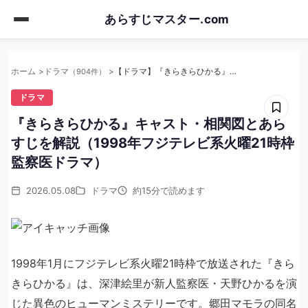
Skip
あらすじマスター.com
to
main
content
ホーム
ドラマ
【ドラマ】『きらきらひかる』キャスト・相関図とあらすじを解説（1998年フジテレビ系火曜21時枠 監察医ドラマ）
（904件）
ドラマ
『きらきらひかる』キャスト・相関図とあら
すじを解説（1998年フジテレビ系火曜21時枠
監察医ドラマ）
2026.05.08
ドラマ
約15分で読めます
1998年1月にフジテレビ系火曜21時枠で放送された『きら
きらひかる』は、深津絵里が新人監察医・天野ひかるを演
じた異色のヒューマンミステリーです。郷田マモラの同名