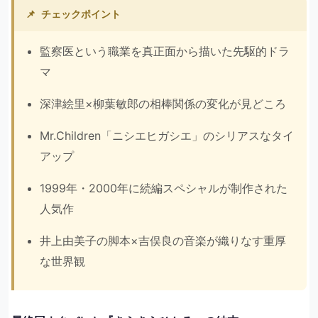
📌
チェックポイント
監察医という職業を真正面から描いた先駆的ドラ
マ
深津絵里×柳葉敏郎の相棒関係の変化が見どころ
Mr.Children「ニシエヒガシエ」のシリアスなタイ
アップ
1999年・2000年に続編スペシャルが制作された
人気作
井上由美子の脚本×吉俣良の音楽が織りなす重厚
な世界観