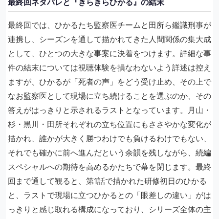
最終回ネタバレと『きらきらひかる』の結末
最終回では、ひかるたち監察医チームと田所ら鑑識刑事が
連携し、シーズンを通して描かれてきた人間関係の集大成
として、ひとつの大きな事案に決着をつけます。詳細な事
件の結末については視聴体験を損なわないよう詳述は控え
ますが、ひかるが「死者の声」をどう受け止め、その上で
なお監察医として現場に立ち続けることを選ぶのか、その
答えがはっきりと示されるラストとなっています。月山・
杉・黒川・田所それぞれの立ち位置にもささやかな変化が
描かれ、誰かが大きく勝つわけでも負けるわけでもない、
それでも確かに前へ進んだという余韻を残しながら、続編
スペシャルへの期待を高めるかたちで幕を閉じます。最終
回まで通して観ると、第1話で描かれた研修初日のひかる
と、ラストで現場に立つひかるとの「眼差しの違い」がは
っきりと感じ取れる構成になっており、シリーズ全体の主