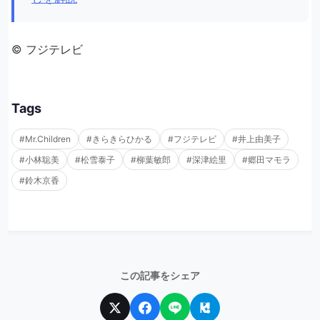
© フジテレビ
Tags
#Mr.Children
#きらきらひかる
#フジテレビ
#井上由美子
#小林聡美
#松雪泰子
#柳葉敏郎
#深津絵里
#郷田マモラ
#鈴木京香
この記事をシェア