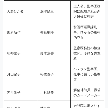
主人公。監察医務
天野ひかる
深津絵里
院に配属された新
人研修監察医
警視庁鑑識課刑
田所新作
柳葉敏郎
事。ひかるの相棒
的存在
監察医務院の検査
杉裕里子
鈴木京香
技師。冷静な先輩
格
ベテラン監察医。
月山紀子
松雪泰子
仕事に厳しい指導
者
解剖補助員。職場
黒川栄子
小林聡美
のムードメーカー
医務院に出入りす