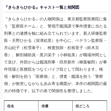
『きらきらひかる』キャスト一覧と相関図
『きらきらひかる』の人物関係は、東京都監察医務院に集
う「監察医チーム」と、警視庁鑑識課で事件捜査に当たる
刑事との連携を軸に組み立てられています。新人研修監察
医・天野ひかる（深津絵里）を中心に、ベテラン監察医・
月山紀子（松雪泰子）、検査技師・杉裕里子（鈴木京
香）、解剖補助員・黒川栄子（小林聡美）が職場仲間とし
て並び、外部からは鑑識刑事・田所新作（柳葉敏郎）が事
件現場と医務院をつなぐパイプ役として関わります。検
視・解剖を担う「医療側」と、捜査・鑑識を担う「警察
側」が衝突しながらも歩み寄る構図が、本作の相関図の最
大の特徴です。以下の表で関係性を整理しました。
役名
俳優
役どころ