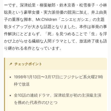
ーです。深津絵里・柳葉敏郎・鈴木京香・松雪泰子・小林
聡美という豪華女優・実力派俳優の競演に加え、井上由美
子の重厚な脚本、Mr.Children「ニシエヒガシエ」の主題
歌タイアップが大きな話題となりました。本作は単発の事
件解決にとどまらず、「死」を見つめることで「生」を浮
かび上がらせる繊細な人間ドラマとして、放送終了後も語
り継がれる名作となっています。
📌
チェックポイント
1998年1月13日〜3月17日にフジテレビ系火曜21時
枠で放送
全10話の連続ドラマ、深津絵里が初の主演級主演
を務めた代表作のひとつ