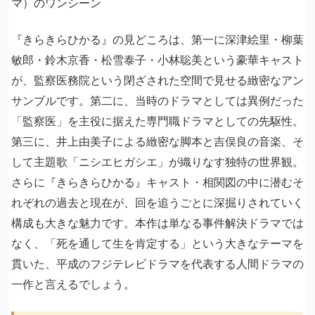
『きらきらひかる』の見どころは、第一に深津絵里・柳葉
敏郎・鈴木京香・松雪泰子・小林聡美という豪華キャスト
が、監察医務院という閉ざされた空間で見せる緻密なアン
サンブルです。第二に、当時のドラマとしては異例だった
「監察医」を主役に据えた専門職ドラマとしての先駆性。
第三に、井上由美子による緻密な脚本と吉俣良の音楽、そ
して主題歌「ニシエヒガシエ」が織りなす独特の世界観。
さらに『きらきらひかる』キャスト・相関図の中に潜むそ
れぞれの過去と現在が、回を追うごとに深掘りされていく
構成も大きな魅力です。本作は単なる事件解決ドラマでは
なく、「死を通して生を肯定する」という大きなテーマを
貫いた、平成のフジテレビドラマを代表する人間ドラマの
一作と言えるでしょう。