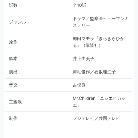
話数
全10話
ドラマ／監察医ヒューマンミ
ジャンル
ステリー
郷田マモラ『きらきらひか
原作
る』（講談社）
脚本
井上由美子
演出
河毛俊作／石坂理江子
音楽
吉俣良
Mr.Children「ニシエヒガシ
主題歌
エ」
制作
フジテレビ／共同テレビ