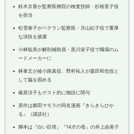
鈴木京香が監察医務院の検査技師・杉裕里子役
を担当
松雪泰子がベテラン監察医・月山紀子役で重厚
な演技を披露
小林聡美が解剖補助員・黒川栄子役で職場のム
ードメーカーに
林泰文が綾小路真役、野村祐人が森田和也役と
して脇を固める
篠原涼子もゲスト的に物語に関与
原作は郷田マモラの同名漫画『きらきらひか
る』（講談社）
脚本は『白い巨塔』『14才の母』の井上由美子