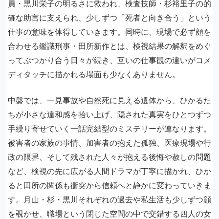
員・黒川栄子の明るさに救われ、検査技師・杉裕里子の的
確な助言に支えられ、少しずつ「死者と向き合う」という
仕事の意味を体得していきます。同時に、現場で必ず顔を
合わせる鑑識刑事・田所新作とは、検視結果の解釈をめぐ
ってぶつかり合う日々が続き、互いの仕事観の違いがコメ
ディタッチに描かれる場面も少なくありません。
中盤では、一見事故や自然死に見える遺体から、ひかるた
ちが小さな違和感を拾い上げ、隠された真実をひとつずつ
手繰り寄せていく一話完結型のミステリーが連なります。
被害者の家族の事情、加害者の抱えた孤独、医療現場や行
政の限界、そして残された人々が抱える後悔や赦しの問題
など、検視の先に広がる人間ドラマが丁寧に描かれ、ひか
ると田所の関係も衝突から信頼へと静かに変わっていきま
す。月山・杉・黒川それぞれの過去や私生活も少しずつ顔
を覗かせ、職場という閉じた空間の中で交錯する四人の女