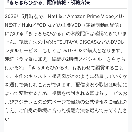
『きらきらひかる』配信情報・視聴方法
2026年5月時点で、Netflix／Amazon Prime Video／U-
NEXT／Hulu／FOD などの主要VOD（定額制動画配信）
における『きらきらひかる』の常設配信は確認できていま
せん。視聴方法の中心はTSUTAYA DISCASなどのDVDレ
ンタルサービス、もしくはDVD-BOXの購入となります。
連続ドラマ版に加え、続編の2時間スペシャル「きらきら
ひかる2」「きらきらひかる3」もあわせて鑑賞すること
で、本作のキャスト・相関図がどのように発展していくか
を通しで楽しむことができます。配信状況や取扱は時期に
よって変動するため、視聴を検討される際は各サービスお
よびフジテレビの公式ページで最新の公式情報をご確認の
うえ、ご自身の環境に合った視聴方法を選んでみてくださ
い。