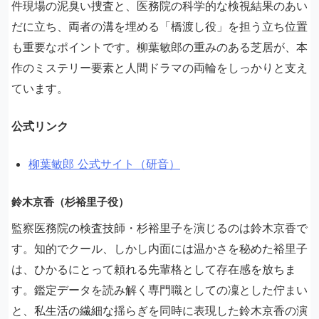
件現場の泥臭い捜査と、医務院の科学的な検視結果のあい
だに立ち、両者の溝を埋める「橋渡し役」を担う立ち位置
も重要なポイントです。柳葉敏郎の重みのある芝居が、本
作のミステリー要素と人間ドラマの両輪をしっかりと支え
ています。
公式リンク
柳葉敏郎 公式サイト（研音）
鈴木京香（杉裕里子役）
監察医務院の検査技師・杉裕里子を演じるのは鈴木京香で
す。知的でクール、しかし内面には温かさを秘めた裕里子
は、ひかるにとって頼れる先輩格として存在感を放ちま
す。鑑定データを読み解く専門職としての凜とした佇まい
と、私生活の繊細な揺らぎを同時に表現した鈴木京香の演