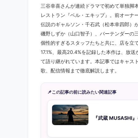
三谷幸喜さんが連続ドラマで初めて単独脚
レストラン『ベル・エキップ』。前オーナ
伝説のギャルソン・千石武（松本幸四郎）
磯野しずか（山口智子）、バーテンダーの
個性的すぎるスタッフたちと共に、店を立て
17.1%、最高20.4%を記録した本作は、
て語り継がれています。本記事ではキャス
歌、配信情報まで徹底解説します。
📌
この記事の前に読みたい関連記事
『武蔵 MUSASH