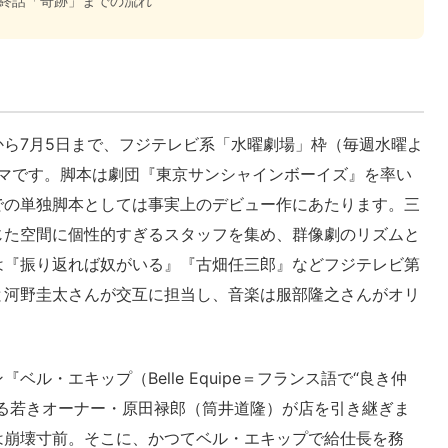
最終話「奇跡」までの流れ
日から7月5日まで、フジテレビ系「水曜劇場」枠（毎週水曜よ
ラマです。脚本は劇団『東京サンシャインボーイズ』を率い
での単独脚本としては事実上のデビュー作にあたります。三
じた空間に個性的すぎるスタッフを集め、群像劇のリズムと
は『振り返れば奴がいる』『古畑任三郎』などフジテレビ第
と河野圭太さんが交互に担当し、音楽は服部隆之さんがオリ
ル・エキップ（Belle Equipe＝フランス語で“良き仲
る若きオーナー・原田禄郎（筒井道隆）が店を引き継ぎま
は崩壊寸前。そこに、かつてベル・エキップで給仕長を務