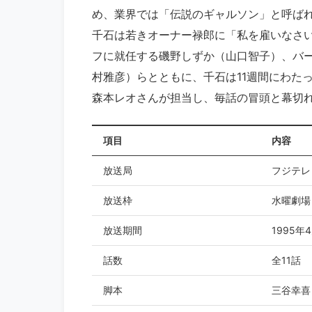
め、業界では「伝説のギャルソン」と呼ば
千石は若きオーナー禄郎に「私を雇いなさ
フに就任する磯野しずか（山口智子）、バ
村雅彦）らとともに、千石は11週間にわた
森本レオさんが担当し、毎話の冒頭と幕切
項目
内容
放送局
フジテレ
放送枠
水曜劇場
放送期間
1995年
話数
全11話
脚本
三谷幸喜