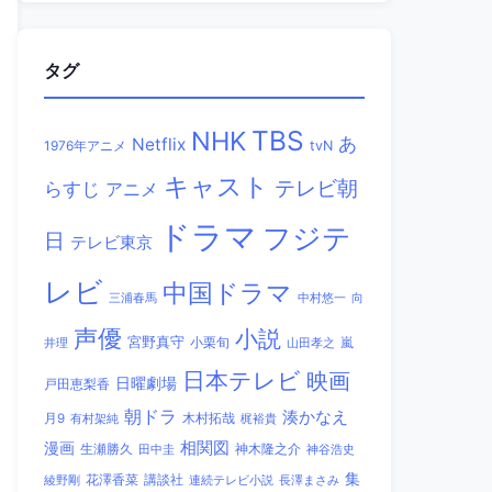
タグ
TBS
NHK
あ
Netflix
1976年アニメ
tvN
キャスト
テレビ朝
らすじ
アニメ
ドラマ
フジテ
日
テレビ東京
レビ
中国ドラマ
三浦春馬
中村悠一
向
声優
小説
宮野真守
小栗旬
嵐
井理
山田孝之
日本テレビ
映画
日曜劇場
戸田恵梨香
朝ドラ
湊かなえ
木村拓哉
月9
有村架純
梶裕貴
相関図
漫画
生瀬勝久
田中圭
神木隆之介
神谷浩史
集
講談社
綾野剛
花澤香菜
連続テレビ小説
長澤まさみ