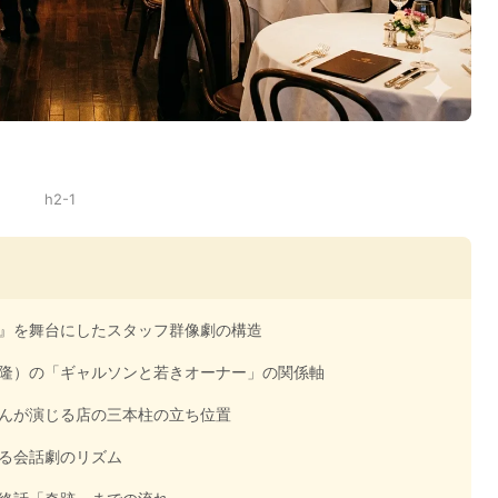
h2-1
』を舞台にしたスタッフ群像劇の構造
隆）の「ギャルソンと若きオーナー」の関係軸
んが演じる店の三本柱の立ち位置
る会話劇のリズム