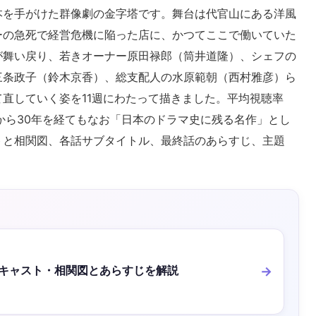
本を手がけた群像劇の金字塔です。舞台は代官山にある洋風
ーの急死で経営危機に陥った店に、かつてここで働いていた
が舞い戻り、若きオーナー原田禄郎（筒井道隆）、シェフの
三条政子（鈴木京香）、総支配人の水原範朝（西村雅彦）ら
直していく姿を11週にわたって描きました。平均視聴率
放送から30年を経てもなお「日本のドラマ史に残る名作」とし
トと相関図、各話サブタイトル、最終話のあらすじ、主題
I』キャスト・相関図とあらすじを解説