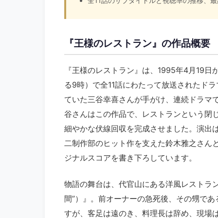
全11話のサブタイトルと視聴率の推移、
『王様のレストラン』の作品概要
『王様のレストラン』は、1995年4月19
る9時）で全11話にわたって放送されたド
ていた三谷幸喜さんが手がけ、連続ドラマ
谷さんはこの作品で、レストランという閉
細やかな伏線回収を完成させました。演出
二制作部のヒット作を支えた鈴木雅之さん
ジナルスコアを書き下ろしています。
物語の舞台は、代官山にある洋風レストラン『ベ
間”）』。前オーナーの急死後、その甥であ
すが、客足は遠のき、料理長は辞め、現場