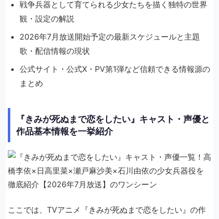
戦争兵器として育てられる少女たちを描く独特の世界
観・設定の解説
2026年7月放送開始予定の最新スケジュールと主題
歌・配信情報の現状
公式サイト・公式X・PV第1弾など信頼できる情報源の
まとめ
『きみが死ぬまで恋をしたい』キャスト・声優と
作品基本情報を一挙紹介
ここでは、TVアニメ『きみが死ぬまで恋をしたい』の作