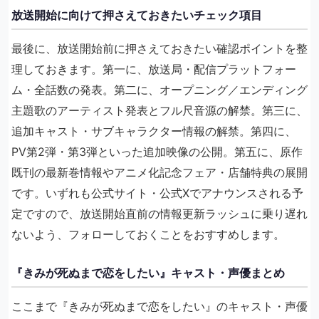
放送開始に向けて押さえておきたいチェック項目
最後に、放送開始前に押さえておきたい確認ポイントを整
理しておきます。第一に、放送局・配信プラットフォー
ム・全話数の発表。第二に、オープニング／エンディング
主題歌のアーティスト発表とフル尺音源の解禁。第三に、
追加キャスト・サブキャラクター情報の解禁。第四に、
PV第2弾・第3弾といった追加映像の公開。第五に、原作
既刊の最新巻情報やアニメ化記念フェア・店舗特典の展開
です。いずれも公式サイト・公式Xでアナウンスされる予
定ですので、放送開始直前の情報更新ラッシュに乗り遅れ
ないよう、フォローしておくことをおすすめします。
『きみが死ぬまで恋をしたい』キャスト・声優まとめ
ここまで『きみが死ぬまで恋をしたい』のキャスト・声優