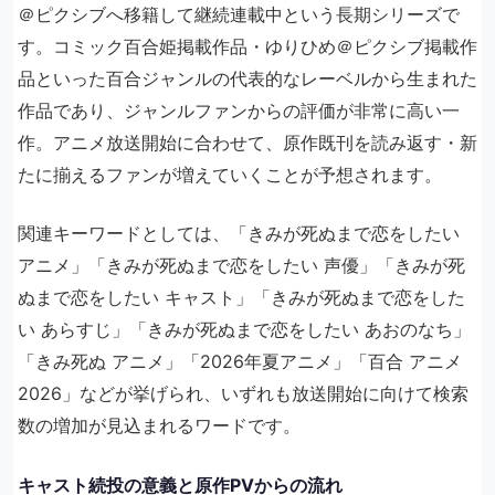
＠ピクシブへ移籍して継続連載中という長期シリーズで
す。コミック百合姫掲載作品・ゆりひめ＠ピクシブ掲載作
品といった百合ジャンルの代表的なレーベルから生まれた
作品であり、ジャンルファンからの評価が非常に高い一
作。アニメ放送開始に合わせて、原作既刊を読み返す・新
たに揃えるファンが増えていくことが予想されます。
関連キーワードとしては、「きみが死ぬまで恋をしたい
アニメ」「きみが死ぬまで恋をしたい 声優」「きみが死
ぬまで恋をしたい キャスト」「きみが死ぬまで恋をした
い あらすじ」「きみが死ぬまで恋をしたい あおのなち」
「きみ死ぬ アニメ」「2026年夏アニメ」「百合 アニメ
2026」などが挙げられ、いずれも放送開始に向けて検索
数の増加が見込まれるワードです。
キャスト続投の意義と原作PVからの流れ