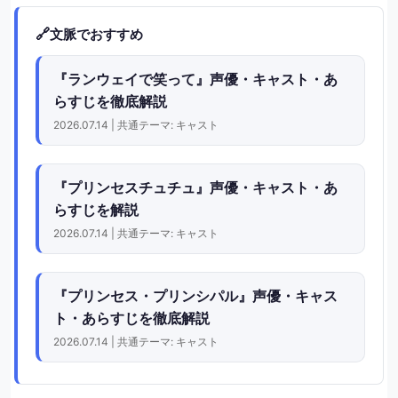
🔗
文脈でおすすめ
『ランウェイで笑って』声優・キャスト・あ
らすじを徹底解説
2026.07.14 | 共通テーマ: キャスト
『プリンセスチュチュ』声優・キャスト・あ
らすじを解説
2026.07.14 | 共通テーマ: キャスト
『プリンセス・プリンシパル』声優・キャス
ト・あらすじを徹底解説
2026.07.14 | 共通テーマ: キャスト