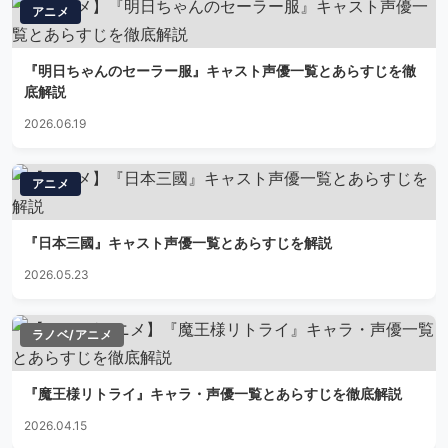
アニメ
『明日ちゃんのセーラー服』キャスト声優一覧とあらすじを徹
底解説
2026.06.19
アニメ
『日本三國』キャスト声優一覧とあらすじを解説
2026.05.23
ラノベ/アニメ
『魔王様リトライ』キャラ・声優一覧とあらすじを徹底解説
2026.04.15