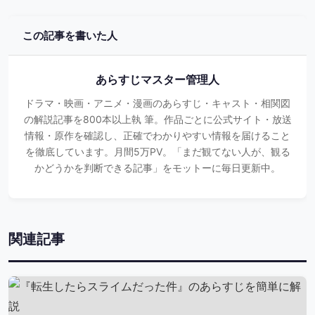
この記事を書いた人
あらすじマスター管理人
ドラマ・映画・アニメ・漫画のあらすじ・キャスト・相関図
の解説記事を800本以上執 筆。作品ごとに公式サイト・放送
情報・原作を確認し、正確でわかりやすい情報を届けること
を徹底しています。月間5万PV。「まだ観てない人が、観る
かどうかを判断できる記事」をモットーに毎日更新中。
関連記事