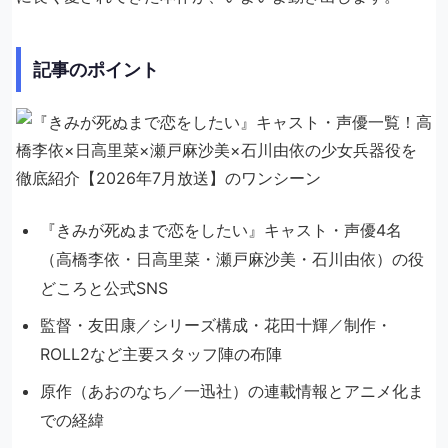
記事のポイント
『きみが死ぬまで恋をしたい』キャスト・声優4名
（高橋李依・日高里菜・瀬戸麻沙美・石川由依）の役
どころと公式SNS
監督・友田康／シリーズ構成・花田十輝／制作・
ROLL2など主要スタッフ陣の布陣
原作（あおのなち／一迅社）の連載情報とアニメ化ま
での経緯