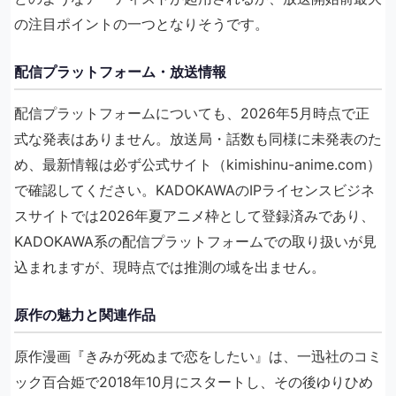
の注目ポイントの一つとなりそうです。
配信プラットフォーム・放送情報
配信プラットフォームについても、2026年5月時点で正
式な発表はありません。放送局・話数も同様に未発表のた
め、最新情報は必ず公式サイト（kimishinu-anime.com）
で確認してください。KADOKAWAのIPライセンスビジネ
スサイトでは2026年夏アニメ枠として登録済みであり、
KADOKAWA系の配信プラットフォームでの取り扱いが見
込まれますが、現時点では推測の域を出ません。
原作の魅力と関連作品
原作漫画『きみが死ぬまで恋をしたい』は、一迅社のコミ
ック百合姫で2018年10月にスタートし、その後ゆりひめ