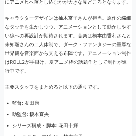
にアニメ尺へ落とし込むかが大きな見どころとなります。
キャラクターデザインは柚木京子さんが担当。原作の繊細
なタッチを生かしつつ、アニメーションとして動かしやす
い線への再設計が期待されます。音楽は橋本由香利さんと
未知瑠さんの二人体制で、ダーク・ファンタジーの重厚な
世界観を音楽面から支える布陣です。アニメーション制作
はROLL2が手掛け、夏アニメ枠の話題作として制作が進
行中です。
主要スタッフをまとめると以下の通りです。
監督: 友田康
助監督: 榎本直央
シリーズ構成・脚本: 花田十輝