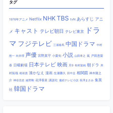
タグ
TBS
NHK
あらすじ
アニ
Netflix
1976年アニメ
tvN
ドラ
キャスト
テレビ朝日
メ
テレビ東京
マ
フジテレビ
中国ドラマ
三浦春馬
中村
声優
小説
宮野真守
小栗旬
嵐
戸田恵梨
悠一
向井理
山田孝之
日本テレビ
映画
朝ドラ
日曜劇場
香
木
月9
有村架純
相関図
湊かなえ
漫画
村拓哉
生瀬勝久
田中圭
神木隆之
梶裕貴
集英
講談社
介
綾野剛
花澤香菜
連続テレビ小説
長澤まさみ
神谷浩史
韓国ドラマ
社