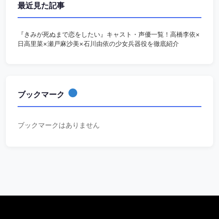
最近見た記事
『きみが死ぬまで恋をしたい』キャスト・声優一覧！高橋李依×
日高里菜×瀬戸麻沙美×石川由依の少女兵器役を徹底紹介
ブックマーク
ブックマークはありません