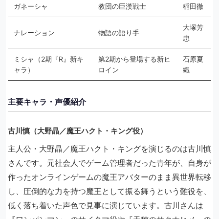
ガネーシャ
教団の巨漢戦士
稲田徹
大塚芳
ナレーション
物語の語り手
忠
ミシャ（2期『R』新キ
第2期から登場する新ヒ
石原夏
ャラ）
ロイン
織
主要キャラ・声優紹介
古川慎（大野晶／魔王ハクト・キング役）
主人公・大野晶／魔王ハクト・キングを演じるのは古川慎
さんです。元社会人でゲーム管理者だった青年が、自身が
作ったオンラインゲームの魔王アバターのまま異世界転移
し、圧倒的な力を持つ魔王として振る舞うという難役を、
低く落ち着いた声色で見事に演じています。古川さんは