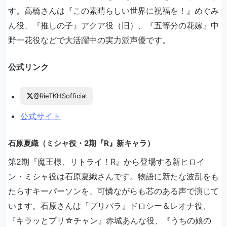
す。高橋さんは『この素晴らしい世界に祝福を！』めぐみ
ん役、『推しの子』アクア役（旧）、『五等分の花嫁』中
野一花役などで大活躍中の実力派声優です。
公式リンク
@RieTKHSofficial
公式サイト
石原夏織（ミシャ役・2期『R』新キャラ）
第2期『魔王様、リトライ！R』から登場する新ヒロイ
ン・ミシャ役は石原夏織さんです。物語に新たな波乱をも
たらすキーパーソンを、可憐ながらも芯のある声で演じて
います。石原さんは『プリパラ』ドロシー＆レオナ役、
『キラッとプリ☆チャン』赤城あんな役、『うちの娘の