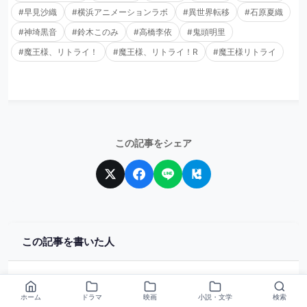
#早見沙織
#横浜アニメーションラボ
#異世界転移
#石原夏織
#神埼黒音
#鈴木このみ
#高橋李依
#鬼頭明里
#魔王様、リトライ！
#魔王様、リトライ！R
#魔王様リトライ
この記事をシェア
この記事を書いた人
あらすじマスター管理人
ホーム
ドラマ
映画
小説・文学
検索