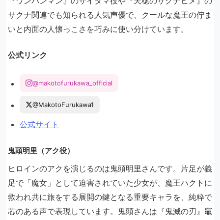
『ワンパンマン』のサイタマ役や『天穂のサクナヒメ』の
サクナ関連でも知られる人気声優で、クールな魔王の佇ま
いと内面の人懐っこさを巧みに使い分けています。
公式リンク
@makotofurukawa_official
@MakotoFurukawa1
公式サイト
鬼頭明里（アク役）
ヒロインのアクを演じるのは鬼頭明里さんです。片足が義
足で「魔女」として迫害されていた少女が、魔王ハクトに
救われ共に旅をする展開の鍵となる重要キャラを、純粋で
芯のある声で表現しています。鬼頭さんは『鬼滅の刃』竈