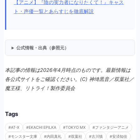
【アニメ】『陰の実力者になりたくて！』キャス
ト・声優一覧とあらすじを徹底解説
公式情報・出典（参照元）
本記事の情報は2026年4月時点のものです。最新情報は
各公式サイトをご確認ください。(C) 神埼黒音／双葉社／
魔王様、リトライ！製作委員会
Tags
#AT-X
#EKACHI EPILKA
#TOKYO MX
#ファンタジーアニメ
#モンスター文庫
#内田真礼
#双葉社
#古川慎
#安済知佳