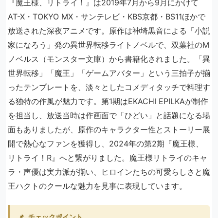
『魔王様、リトライ！』は2019年7月から9月にかけて
AT-X・TOKYO MX・サンテレビ・KBS京都・BS11ほかで
放送された深夜アニメです。原作は神埼黒音による「小説
家になろう」発の異世界転移ライトノベルで、双葉社のM
ノベルス（モンスター文庫）から書籍化されました。「異
世界転移」「魔王」「ゲームアバター」という三拍子が揃
ったテンプレートを、淡々としたコメディタッチで料理す
る独特の作風が魅力です。第1期はEKACHI EPILKAが制作
を担当し、放送当時は作画面で「ひどい」と話題になる場
面もありましたが、原作のキャラクター性とストーリー展
開で熱心なファンを獲得し、2024年の第2期『魔王様、
リトライ！R』へと繋がりました。魔王様リトライのキャ
ラ・声優は実力派が揃い、ヒロインたちの可愛らしさと魔
王ハクトのクールな魅力を見事に表現しています。
📌
チェックポイント