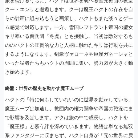
旅を続けるうちに、ハクトは世界を統べる聖光教団の教皇
クー・エンリと邂逅します。クーは魔王ハクトの存在を自
らの計画に組み込もうと画策し、ハクトもまた淡々とゲー
ム感覚で対応します。一方、雪国レフトラント帝国の聖女
キリ率いる傭兵団『冬虎』とも接触し、当初は敵対するも
ののハクトの圧倒的な力と人柄に触れたキリは行動を共に
するようになります。剣豪ヴァローネや巨漢ガネーシャと
いった猛者たちもハクトの周囲に集い、勢力図が大きく動
き始めます。
終盤：世界の歴史を動かす魔王ムーブ
ハクトの「特に何もしていないのに世界を動かしている」
魔王ムーブは加速し、教団内の権力闘争や帝国の戦況にま
で影響を及ぼします。アクは旅の中で成長し、ハクトを
「魔王様」と慕う絆を深めていきます。物語は単なる無双
系ファンタジーに収まらず、ハクト自身が「元の世界に戻