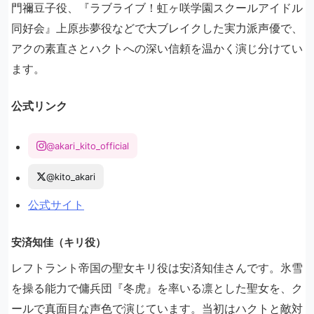
門禰豆子役、『ラブライブ！虹ヶ咲学園スクールアイドル
同好会』上原歩夢役などで大ブレイクした実力派声優で、
アクの素直さとハクトへの深い信頼を温かく演じ分けてい
ます。
公式リンク
@akari_kito_official
@kito_akari
公式サイト
安済知佳（キリ役）
レフトラント帝国の聖女キリ役は安済知佳さんです。氷雪
を操る能力で傭兵団『冬虎』を率いる凛とした聖女を、ク
ールで真面目な声色で演じています。当初はハクトと敵対