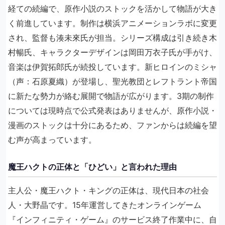
経ての続編で、原作小説のストックを活かして物語が大き
く前進しています。制作は横浜アニメーションラボに変更
され、監督も湊未來氏が担当。シリーズ構成は引き続き木
村暢氏、キャラクターデザインは岡田万衣子氏が手がけ、
音楽は伊賀拓郎氏が続投しています。新ヒロインのミシャ
（声：石原夏織）が登場し、聖光教団とレフトラント帝国
に新たな勢力が絡む展開で物語が広がります。3期の制作
については現時点で公式発表はありませんが、原作小説・
漫画のストックは十分にあるため、ファンからは続編を望
む声が高まっています。
魔王ハクトの正体と「ひどい」と言われた理由
主人公・魔王ハクト・キングの正体は、現代日本の社会
人・大野晶です。15年運営してきたオンラインゲーム
『インフィニティ・ゲーム』のサービス終了作業中に、自