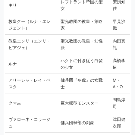
レフトラント帝国の聖
安済知
キリ
女
佳
教皇クー（ルナ・エレ
聖光教団の教皇・策略
早見沙
ジェント）
家
織
教皇エンリ（エンリ・
聖光教団の教皇・知性
内田真
ピアジェ）
派
礼
ハクトに付き従う白髪
高橋李
ルナ
の少女
依
アリーシャ・レイ・ベ
傭兵団『冬虎』の女戦
M・
スタ
士
A・O
間島淳
クマ吉
巨大熊型モンスター
司
ヴァローネ・コラージ
津田健
傭兵団幹部の剣豪
ュ
次郎