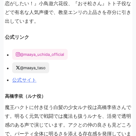
恋がしたい！』小鳥遊六花役、『おそ松さん』トト子役な
どで有名な人気声優で、教皇エンリの上品さを存分に引き
出しています。
公式リンク
@maaya_uchida_official
@maaya_taso
公式サイト
高橋李依（ルナ役）
魔王ハクトに付き従う白髪の少女ルナ役は高橋李依さんで
す。明るく元気で戦闘では魔法も扱うルナを、活発で透明
感のある声で演じています。アクとの仲の良さも見どころ
で、パーティ全体に明るさを添える存在感を発揮していま