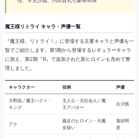
佳、早見沙織、内田真礼ら豪華布陣
魔王様リトライ キャラ・声優一覧
『魔王様、リトライ！』に登場する主要キャラと声優を一
覧でご紹介します。第1期から登場するレギュラーキャラ
に加え、第2期『R』で追加された新ヒロインも含めて整
理しました。
キャラクター
役柄
声優
大野晶／魔王ハクト・
主人公・元社会人／魔
古川慎
キング
王アバター
義足のヒロイン・元魔
鬼頭明
アク
女扱い
里