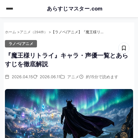
Skip
あらすじマスター.com
to
main
content
ホーム
アニメ
【ラノベ/アニメ】『魔王様リトライ』キャラ・声優一覧とあらすじを徹底解説
（294件）
ラノベ/アニメ
『魔王様リトライ』キャラ・声優一覧とあら
すじを徹底解説
2026.04.15
2026.06.11
アニメ
約15分で読めます