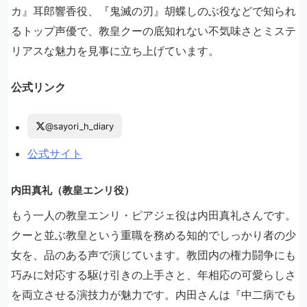
カ』耳郎響香役、『鬼滅の刃』胡蝶しのぶ役などで知られ
るトップ声優で、教皇クーの底知れない不気味さとミステ
リアスな魅力を見事に立ち上げています。
公式リンク
@sayori_h_diary
公式サイト
内田真礼（教皇エンリ役）
もう一人の教皇エンリ・ピアジェ役は内田真礼さんです。
クーと並ぶ教皇という重職を務める知的でしっかり者の少
女を、品のある声で演じています。教団内の権力闘争にも
巧みに対応する駆け引きの上手さと、年相応の可愛らしさ
を両立させる演技力が魅力です。内田さんは『中二病でも