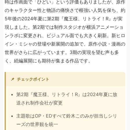
時は作画面で「ひどい」という評価もありましたが、原作
のキャラクター性と物語の痛快さで根強い人気を保ち、約
5年後の2024年夏に第2期『魔王様、リトライ！R』が実
現しました。第2期では制作スタジオが横浜アニメーショ
ンラボに変更され、ビジュアル面でも大きく刷新。新ヒロ
イン・ミシャの登場や新展開の追加で、原作小説・漫画の
世界がさらに広がっています。3期の実現を望む声も多
く、続編展開にも期待が集まる作品です。
📌
チェックポイント
第2期『魔王様、リトライ！R』は2024年夏に放
送され制作会社が変更
主題歌はOP・EDすべて鈴木このみが担当しシリ
ーズの世界観を統一