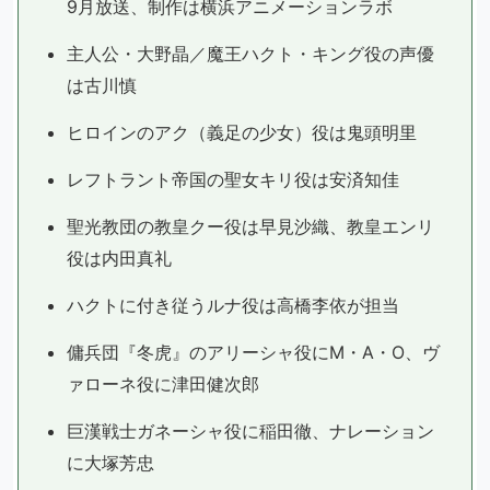
9月放送、制作は横浜アニメーションラボ
主人公・大野晶／魔王ハクト・キング役の声優
は古川慎
ヒロインのアク（義足の少女）役は鬼頭明里
レフトラント帝国の聖女キリ役は安済知佳
聖光教団の教皇クー役は早見沙織、教皇エンリ
役は内田真礼
ハクトに付き従うルナ役は高橋李依が担当
傭兵団『冬虎』のアリーシャ役にM・A・O、ヴ
ァローネ役に津田健次郎
巨漢戦士ガネーシャ役に稲田徹、ナレーション
に大塚芳忠