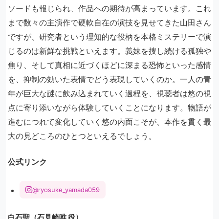
ソードも報じられ、作品への期待が高まっています。これ
まで数々の主演作で硬軟自在の演技を見せてきた山田さん
ですが、研究者という理知的な役柄を本格ミステリーで演
じるのは新鮮な挑戦といえます。義妹を捜し続ける孤独や
焦り、そして真相に近づくほどに深まる恐怖といった感情
を、抑制の効いた表情でどう表現していくのか。一人の青
年が巨大な謎に飲み込まれていく過程を、視聴者は悠の視
点に寄り添いながら体験していくことになります。物語が
進むにつれて変化していく悠の内面こそが、本作を貫く最
大の見どころのひとつといえるでしょう。
公式リンク
@ryosuke_yamada059
白石聖（石見崎唯 役）