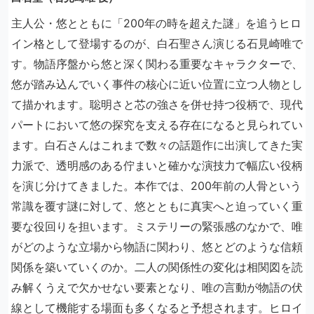
主人公・悠とともに「200年の時を超えた謎」を追うヒロ
イン格として登場するのが、白石聖さん演じる石見崎唯で
す。物語序盤から悠と深く関わる重要なキャラクターで、
悠が踏み込んでいく事件の核心に近い位置に立つ人物とし
て描かれます。聡明さと芯の強さを併せ持つ役柄で、現代
パートにおいて悠の探究を支える存在になると見られてい
ます。白石さんはこれまで数々の話題作に出演してきた実
力派で、透明感のある佇まいと確かな演技力で幅広い役柄
を演じ分けてきました。本作では、200年前の人骨という
常識を覆す謎に対して、悠とともに真実へと迫っていく重
要な役回りを担います。ミステリーの緊張感のなかで、唯
がどのような立場から物語に関わり、悠とどのような信頼
関係を築いていくのか。二人の関係性の変化は相関図を読
み解くうえで欠かせない要素となり、唯の言動が物語の伏
線として機能する場面も多くなると予想されます。ヒロイ