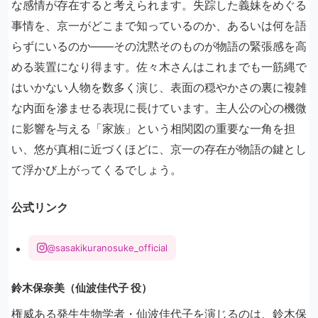
な感情が存在すると考えられます。失踪した義妹をめぐる
事情を、京一がどこまで知っているのか、あるいは何を語
らずにいるのか——その沈黙そのものが物語の緊張感を高
める装置になり得ます。佐々木さんはこれまでも一筋縄で
はいかない人物を数多く演じ、表面の穏やかさの裏に複雑
な内面を滲ませる表現に長けています。主人公の心の機微
に影響を与える「家族」という相関図の重要な一角を担
い、悠が真相に近づくほどに、京一の存在が物語の鍵とし
て浮かび上がってくるでしょう。
公式リンク
@sasakikuranosuke_official
鈴木保奈美（仙波佳代子 役）
権威ある発生生物学者・仙波佳代子を演じるのは、鈴木保