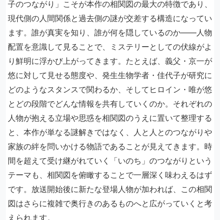
子のつながり」こそが本作の相関図の最大の特徴であり、
現代側の人間関係と過去側の謎が交差する構造になってい
ます。誰が真実を知り、誰が何を隠しているのか——人物
配置を意識して見ることで、ミステリーとしての伏線がよ
り鮮明に浮かび上がってきます。たとえば、義父・京一が
悠に対して見せる態度や、発生生物学者・佳代子が研究に
どのようなスタンスで関わるか、そしてヒロイン・唯が悠
とどの段階でどんな情報を共有していくのか。それぞれの
人物が抱える立場や思惑を相関図のうえに置いて整理する
と、本作が単なる謎解きではなく、人と人とのつながりや
家族の絆を問いかける物語であることが見えてきます。時
間を超えて受け継がれていく「いのち」のつながりという
テーマも、相関図を俯瞰することで一層深く味わえるはず
です。放送開始後に新たな登場人物が加われば、この相関
図はさらに複雑で奥行きのあるものへと広がっていくと考
えられます。