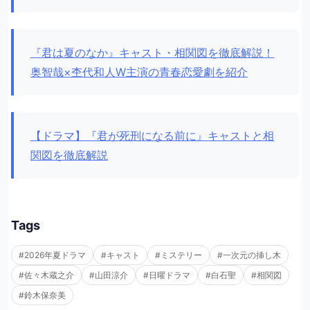
『君は夏のなか』キャスト・相関図を徹底解説！
奥智哉×杢代和人W主演の青春恋愛劇を紹介
【ドラマ】『君が死刑になる前に』キャストと相
関図を徹底解説
Tags
#2026年夏ドラマ
#キャスト
#ミステリー
#一次元の挿し木
#佐々木蔵之介
#山田涼介
#日曜ドラマ
#白石聖
#相関図
#鈴木保奈美