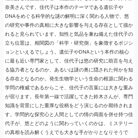
奈美さんです。佳代子は本作のテーマである遺伝子や
DNAをめぐる科学的な謎の解明に深く関わる人物で、悠
の研究や事件の真相に大きな影響を与える存在として描か
れると見られています。知性と気品を兼ね備えた佳代子の
立ち位置は、相関図の「科学・研究側」を象徴するポジシ
ョンといえるでしょう。遺伝子やDNAという本作の核心
に最も近い専門家として、佳代子は悠の研究に助言を与え
る協力者となるのか、あるいは謎の奥に隠された何かを知
る存在となるのか。発生生物学という生命の根源に関わる
学問の権威であるからこそ、佳代子の言葉には大きな重み
が宿ります。長年第一線で活躍してきた鈴木さんが、専門
知識を背景にした重厚な役柄をどう演じるのか期待されま
す。学問的な探究心と人間としての情の両面を併せ持つ佳
代子が、悠とどのように関わっていくのかは、ミステリー
の真相を読み解くうえでも大きな手がかりとなりそうで