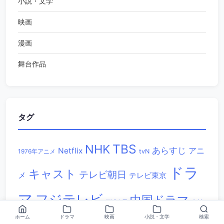
小説・文学
映画
漫画
舞台作品
タグ
TBS
NHK
あらすじ
アニ
Netflix
1976年アニメ
tvN
ドラ
キャスト
テレビ朝日
メ
テレビ東京
マ
フジテレビ
中国ドラマ
三浦春馬
中村
ホーム
ドラマ
映画
小説・文学
検索
声優
小説
宮野真守
小栗旬
嵐
戸田恵梨
悠一
向井理
山田孝之