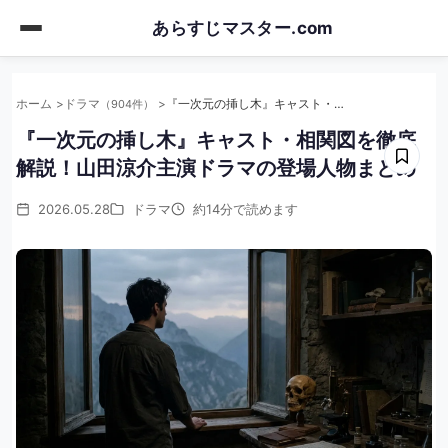
Skip
あらすじマスター.com
to
main
content
ホーム
ドラマ
『一次元の挿し木』キャスト・相関図を徹底解説！山田涼介主演ドラマの登場人物まとめ
（904件）
『一次元の挿し木』キャスト・相関図を徹底
解説！山田涼介主演ドラマの登場人物まとめ
2026.05.28
ドラマ
約14分で読めます