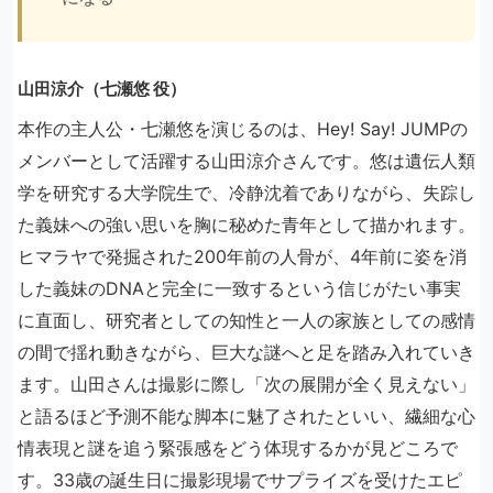
山田涼介（七瀬悠 役）
本作の主人公・七瀬悠を演じるのは、Hey! Say! JUMPの
メンバーとして活躍する山田涼介さんです。悠は遺伝人類
学を研究する大学院生で、冷静沈着でありながら、失踪し
た義妹への強い思いを胸に秘めた青年として描かれます。
ヒマラヤで発掘された200年前の人骨が、4年前に姿を消
した義妹のDNAと完全に一致するという信じがたい事実
に直面し、研究者としての知性と一人の家族としての感情
の間で揺れ動きながら、巨大な謎へと足を踏み入れていき
ます。山田さんは撮影に際し「次の展開が全く見えない」
と語るほど予測不能な脚本に魅了されたといい、繊細な心
情表現と謎を追う緊張感をどう体現するかが見どころで
す。33歳の誕生日に撮影現場でサプライズを受けたエピ