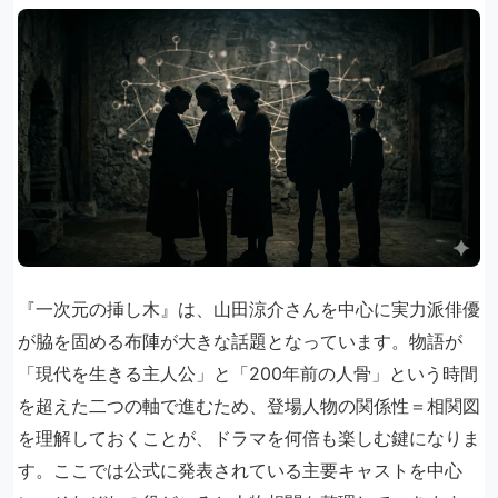
『一次元の挿し木』は、山田涼介さんを中心に実力派俳優
が脇を固める布陣が大きな話題となっています。物語が
「現代を生きる主人公」と「200年前の人骨」という時間
を超えた二つの軸で進むため、登場人物の関係性＝相関図
を理解しておくことが、ドラマを何倍も楽しむ鍵になりま
す。ここでは公式に発表されている主要キャストを中心