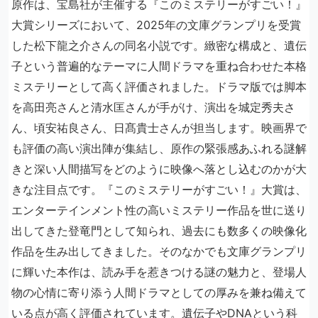
原作は、宝島社が主催する『このミステリーがすごい！』
大賞シリーズにおいて、2025年の文庫グランプリを受賞
した松下龍之介さんの同名小説です。緻密な構成と、遺伝
子という普遍的なテーマに人間ドラマを重ね合わせた本格
ミステリーとして高く評価されました。ドラマ版では脚本
を高田亮さんと清水匡さんが手がけ、演出を城定秀夫さ
ん、頃安祐良さん、日髙貴士さんが担当します。映画界で
も評価の高い演出陣が集結し、原作の緊張感あふれる謎解
きと深い人間描写をどのように映像へ落とし込むのかが大
きな注目点です。『このミステリーがすごい！』大賞は、
エンターテインメント性の高いミステリー作品を世に送り
出してきた登竜門として知られ、過去にも数多くの映像化
作品を生み出してきました。そのなかでも文庫グランプリ
に輝いた本作は、読み手を惹きつける謎の魅力と、登場人
物の心情に寄り添う人間ドラマとしての厚みを兼ね備えて
いる点が高く評価されています。遺伝子やDNAという科