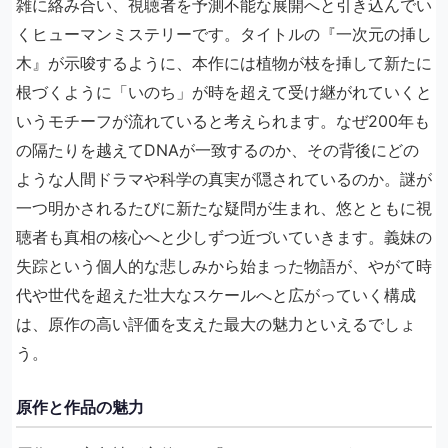
雑に絡み合い、視聴者を予測不能な展開へと引き込んでい
くヒューマンミステリーです。タイトルの『一次元の挿し
木』が示唆するように、本作には植物が枝を挿して新たに
根づくように「いのち」が時を超えて受け継がれていくと
いうモチーフが流れていると考えられます。なぜ200年も
の隔たりを越えてDNAが一致するのか、その背後にどの
ような人間ドラマや科学の真実が隠されているのか。謎が
一つ明かされるたびに新たな疑問が生まれ、悠とともに視
聴者も真相の核心へと少しずつ近づいていきます。義妹の
失踪という個人的な悲しみから始まった物語が、やがて時
代や世代を超えた壮大なスケールへと広がっていく構成
は、原作の高い評価を支えた最大の魅力といえるでしょ
う。
原作と作品の魅力