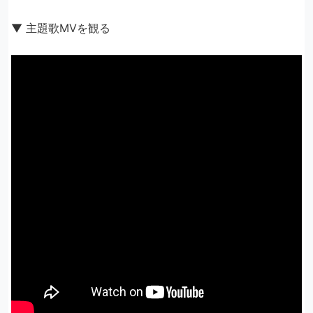
▼ 主題歌MVを観る