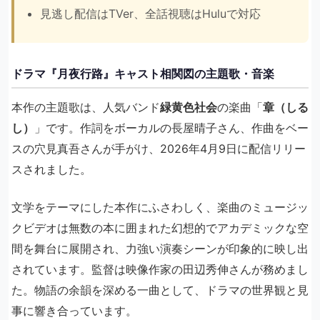
見逃し配信はTVer、全話視聴はHuluで対応
ドラマ『月夜行路』キャスト相関図の主題歌・音楽
本作の主題歌は、人気バンド
緑黄色社会
の楽曲「
章（しる
し）
」です。作詞をボーカルの長屋晴子さん、作曲をベー
スの穴見真吾さんが手がけ、2026年4月9日に配信リリー
スされました。
文学をテーマにした本作にふさわしく、楽曲のミュージッ
クビデオは無数の本に囲まれた幻想的でアカデミックな空
間を舞台に展開され、力強い演奏シーンが印象的に映し出
されています。監督は映像作家の田辺秀伸さんが務めまし
た。物語の余韻を深める一曲として、ドラマの世界観と見
事に響き合っています。