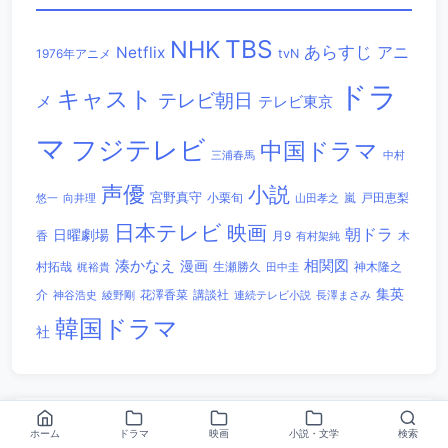
TBS
NHK
あらすじ
アニ
Netflix
1976年アニメ
tvN
ドラ
キャスト
テレビ朝日
メ
テレビ東京
マ
フジテレビ
中国ドラマ
三浦春馬
中村
声優
小説
宮野真守
小栗旬
嵐
戸田恵梨
悠一
向井理
山田孝之
日本テレビ
映画
朝ドラ
日曜劇場
香
木
月9
有村架純
相関図
湊かなえ
漫画
村拓哉
生瀬勝久
田中圭
神木隆之
梶裕貴
集英
講談社
介
綾野剛
花澤香菜
連続テレビ小説
長澤まさみ
神谷浩史
韓国ドラマ
社
最近見た記事
ホーム
ドラマ
映画
小説・文学
検索