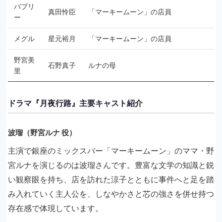
バブリ
真田怜臣
「マーキームーン」の店員
ー
メグル
星元裕月
「マーキームーン」の店員
野宮美
石野真子
ルナの母
里
ドラマ『月夜行路』主要キャスト紹介
波瑠（野宮ルナ 役）
主演で銀座のミックスバー「マーキームーン」のママ・野
宮ルナを演じるのは波瑠さんです。豊富な文学の知識と鋭
い観察眼を持ち、店を訪れた涼子とともに事件へと足を踏
み入れていく主人公を、しなやかさと芯の強さを併せ持つ
存在感で体現しています。