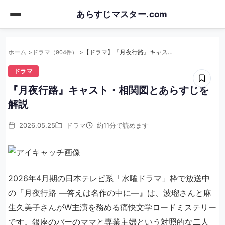
Skip
あらすじマスター.com
to
main
content
ホーム
ドラマ
【ドラマ】『月夜行路』キャスト・相関図とあらすじを解説
（904件）
ドラマ
『月夜行路』キャスト・相関図とあらすじを
解説
2026.05.25
ドラマ
約11分で読めます
2026年4月期の日本テレビ系「水曜ドラマ」枠で放送中
の『月夜行路 ―答えは名作の中に―』は、波瑠さんと麻
生久美子さんがW主演を務める痛快文学ロードミステリー
です。銀座のバーのママと専業主婦という対照的な二人