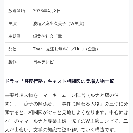
放送開始
2026年4月8日
主演
波瑠／麻生久美子（W主演）
主題歌
緑黄色社会「章」
配信
TVer（見逃し無料）／Hulu（全話）
製作
日本テレビ
ドラマ『月夜行路』キャスト相関図の登場人物一覧
主要登場人物を「マーキームーン陣営（ルナと店の仲
間）」「涼子の関係者」「事件に関わる人物」の三つに分
類すると、相関図がぐっと見通しよくなります。中心軸は
バーのママ・ルナと専業主婦・涼子のW主演コンビで、二
人が出会い、文学の知識で謎を解いていく構造です。