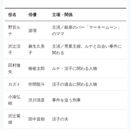
役名
俳優
立場・関係
野宮ル
主演／銀座のバー「マーキームーン」
波瑠
ナ
のママ
沢辻涼
麻生久美
主演／専業主婦。ルナと出会い事件に
子
子
関わる
田村徹
柳俊太郎
ルナ・涼子に関わる人物
矢
カズト
作間龍斗
涼子の過去に関わる人物
小湊弘
渋川清彦
事件を追う刑事
樹
沢辻菊
田中直樹
涼子の夫
雄