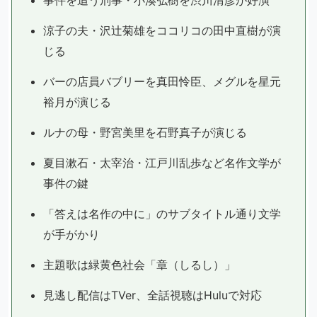
事件を追う刑事・小湊弘樹を渋川清彦が好演
涼子の夫・沢辻菊雄をココリコの田中直樹が演
じる
バーの店員バブリーを真田怜臣、メグルを星元
裕月が演じる
ルナの母・野宮美里を石野真子が演じる
夏目漱石・太宰治・江戸川乱歩など名作文学が
事件の鍵
「答えは名作の中に」のサブタイトル通り文学
が手がかり
主題歌は緑黄色社会「章（しるし）」
見逃し配信はTVer、全話視聴はHuluで対応