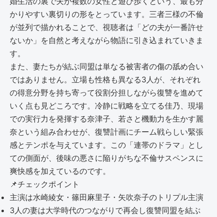
婚生活の裏で夫が複数の女性と遊び歩くという、最も分
かりやすい裏切りの形をとっています。三者三様の不倫
が並列で描かれることで、視聴者は「どの夫が一番許せ
ないか」を自然と考えながら物語に引き込まれていきま
す。
また、妻たちが結ぶ同盟は単なる被害者の傷の舐め合い
ではありません。立場も性格も異なる3人が、それぞれ
の得意分野を持ち寄って役割分担しながら復讐を進めて
いく点も見どころです。冷静に戦略を立てる佳乃、現場
での実行力を発揮する奈津子、若さと機動力を生かす麗
奈という組み合わせが、復讐計画にチーム戦らしい緊張
感とテンポを与えています。この「連帯のドラマ」とし
ての側面が、後味の悪さに陥りがちな不倫サスペンスに
爽快感を加えているのです。
📌
チェックポイント
主演は水崎綾女・篠田麻里子・矢吹奈子のトリプル主演
3人の妻は大学時代のつながりで再会し復讐同盟を結ぶ