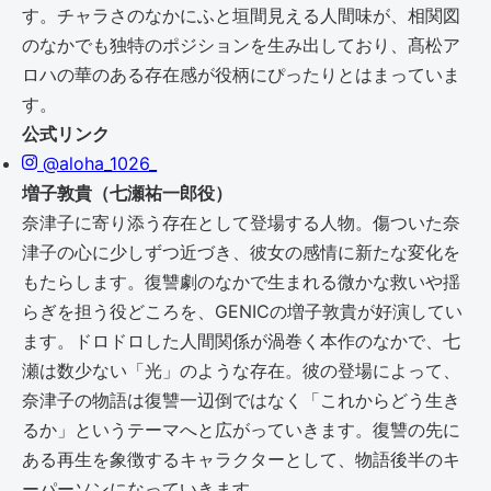
す。チャラさのなかにふと垣間見える人間味が、相関図
のなかでも独特のポジションを生み出しており、髙松ア
ロハの華のある存在感が役柄にぴったりとはまっていま
す。
公式リンク
@aloha_1026_
増子敦貴（七瀬祐一郎役）
奈津子に寄り添う存在として登場する人物。傷ついた奈
津子の心に少しずつ近づき、彼女の感情に新たな変化を
もたらします。復讐劇のなかで生まれる微かな救いや揺
らぎを担う役どころを、GENICの増子敦貴が好演してい
ます。ドロドロした人間関係が渦巻く本作のなかで、七
瀬は数少ない「光」のような存在。彼の登場によって、
奈津子の物語は復讐一辺倒ではなく「これからどう生き
るか」というテーマへと広がっていきます。復讐の先に
ある再生を象徴するキャラクターとして、物語後半のキ
ーパーソンになっていきます。