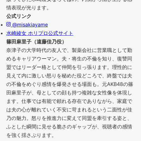
情表現が光ります。
公式リンク
@misakiayame
水崎綾女 ホリプロ公式サイト
篠田麻里子（遠藤佳乃役）
奈津子の大学時代の友人で、製薬会社に営業職として勤
めるキャリアウーマン。夫・将生の不倫を知り、復讐同
盟ではリーダー格として仲間を引っ張ります。理性的に
見えて内に激しい怒りを秘めた役どころで、終盤では夫
の不倫をめぐり感情を爆発させる場面も。元AKB48の篠
田麻里子が、母としての顔も持つ複雑な女性像を体現し
ます。仕事では有能で頼れる存在でありながら、家庭で
は夫の心が離れていく不安に苛まれるという二面性が佳
乃の魅力。怒りを推進力に変えて同盟を牽引する姿と、
ふとした瞬間に見せる脆さのギャップが、視聴者の感情
を強く揺さぶります。