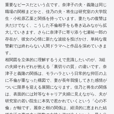
重要なピースだという点です。奈津子の夫・義隆は同じ
職場の関根まどかと、佳乃の夫・将生は研究室の大学院
生・小松原乙葉と関係を持っています。妻たちの復讐は
夫だけでなく、こうした不倫相手をも巻き込みながら拡
大していきます。さらに奈津子に寄り添う七瀬祐一郎の
存在が、彼女の心情に新たな波紋を投げかけ、単純な復
讐劇では終わらない人間ドラマへと作品を深めていきま
す。
相関図を立体的に理解するうえで意識したいのが、3組
の夫婦それぞれが抱える「裏切りの質」の違いです。奈
津子と義隆の関係は、モラハラという日常的な抑圧の上
に不倫が重なった構図で、妻が長年我慢してきた感情が
ついに限界を迎える展開になります。佳乃と将生の関係
は、表面的には対等なキャリア夫婦に見えながら、夫が
研究室の若い院生に本気で惹かれていくという「心の不
倫」が軸です。麗奈と樹の関係は、経済的に恵まれた結