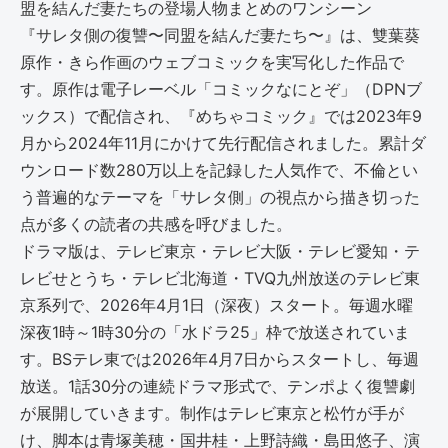
『サレタ側の復讐〜同盟を結んだ妻たち〜』は、雙葉葵
原作・きら作画のウェブコミックを実写化した作品で
す。原作は電子レーベル「コミックなにとぞ」（DPNブ
ックス）で配信され、『めちゃコミック』では2023年9
月から2024年11月にかけて先行配信されました。累計ダ
ウンロード数280万以上を記録した人気作で、不倫とい
う普遍的なテーマを「サレタ側」の視点から描き切った
点が多くの読者の共感を呼びました。
ドラマ版は、テレビ東京・テレビ大阪・テレビ愛知・テ
レビせとうち・テレビ北海道・TVQ九州放送のテレビ東
京系列で、2026年4月1日（深夜）スタート。毎週水曜
深夜1時～1時30分の「水ドラ25」枠で放送されていま
す。BSテレ東では2026年4月7日からスタートし、毎週
放送。1話30分の連続ドラマ形式で、テンポよく復讐劇
が展開していきます。制作はテレビ東京と松竹が手が
け、脚本は青塚美穂・国井桂・上野詩織・島田悠子、演