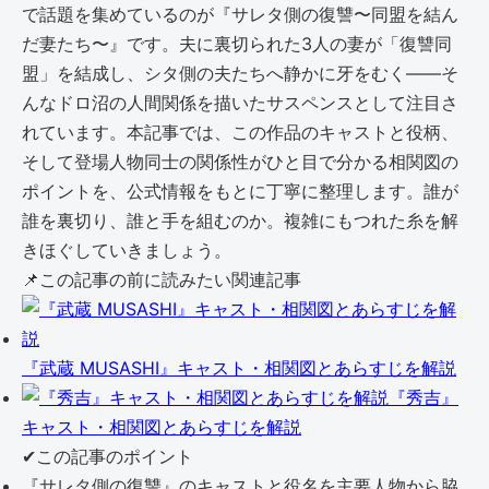
で話題を集めているのが『サレタ側の復讐〜同盟を結ん
だ妻たち〜』です。夫に裏切られた3人の妻が「復讐同
盟」を結成し、シタ側の夫たちへ静かに牙をむく――そ
んなドロ沼の人間関係を描いたサスペンスとして注目さ
れています。本記事では、この作品のキャストと役柄、
そして登場人物同士の関係性がひと目で分かる相関図の
ポイントを、公式情報をもとに丁寧に整理します。誰が
誰を裏切り、誰と手を組むのか。複雑にもつれた糸を解
きほぐしていきましょう。
📌
この記事の前に読みたい関連記事
『武蔵 MUSASHI』キャスト・相関図とあらすじを解説
『秀吉』
キャスト・相関図とあらすじを解説
✔
この記事のポイント
『サレタ側の復讐』のキャストと役名を主要人物から脇