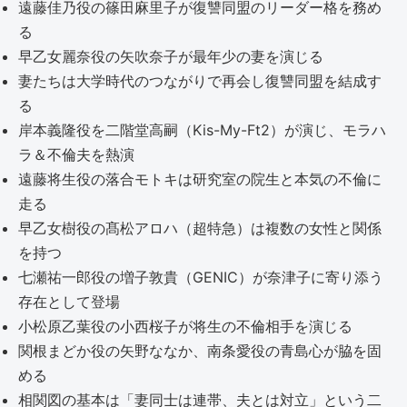
遠藤佳乃役の篠田麻里子が復讐同盟のリーダー格を務め
る
早乙女麗奈役の矢吹奈子が最年少の妻を演じる
妻たちは大学時代のつながりで再会し復讐同盟を結成す
る
岸本義隆役を二階堂高嗣（Kis-My-Ft2）が演じ、モラハ
ラ＆不倫夫を熱演
遠藤将生役の落合モトキは研究室の院生と本気の不倫に
走る
早乙女樹役の髙松アロハ（超特急）は複数の女性と関係
を持つ
七瀬祐一郎役の増子敦貴（GENIC）が奈津子に寄り添う
存在として登場
小松原乙葉役の小西桜子が将生の不倫相手を演じる
関根まどか役の矢野ななか、南条愛役の青島心が脇を固
める
相関図の基本は「妻同士は連帯、夫とは対立」という二