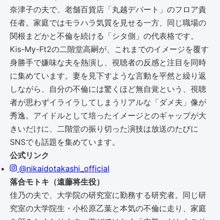
奈津子の夫で、老舗百貨店「丸越デパート」のフロア責
任者。家庭ではモラハラ気質を見せる一方、同じ職場の
関根まどかと不倫を続ける「シタ側」の代表格です。
Kis-My-Ft2の二階堂高嗣が、これまでのイメージを覆す
身勝手で嫌味な夫を熱演し、視聴者の反感と注目を同時
に集めています。妻を見下すような言動を平然と繰り返
しながら、自分の不倫には驚くほど無自覚という、視聴
者が思わずイライラしてしまうリアルな「ダメ夫」像が
秀逸。アイドルとして培ったイメージとのギャップが大
きいだけに、二階堂の振り切った演技は放送のたびに
SNSでも話題を集めています。
公式リンク
@nikaidotakashi_official
落合モトキ（遠藤将生役）
佳乃の夫で、大学院の研究室に勤務する研究者。同じ研
究室の大学院生・小松原乙葉と本気の不倫に走り、家庭