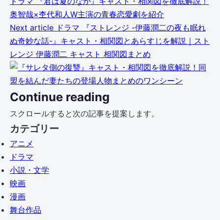
ドラマ
『君は夏のなか』キャスト・相関図を徹底解説！
奥智哉×杢代和人W主演の青春恋愛劇を紹介
Next article
ドラマ
『ストレンジ -伊藤潤二の夜も眠れ
ぬ奇妙な話-』キャスト・相関図とあらすじを解説｜スト
レンジ 伊藤潤二 キャスト 相関図まとめ
Continue reading
スクロールすると次の記事を提案します。
カテゴリー
アニメ
ドラマ
小説・文学
映画
漫画
舞台作品