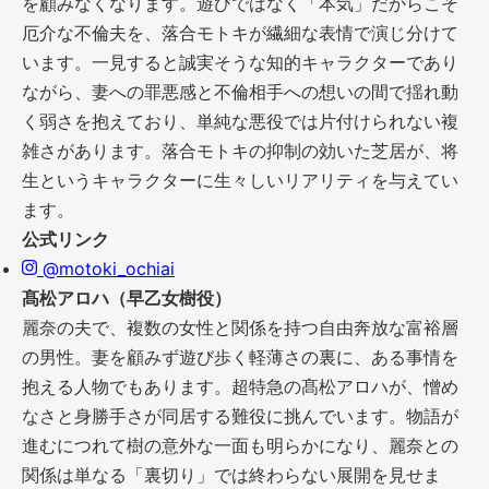
を顧みなくなります。遊びではなく「本気」だからこそ
厄介な不倫夫を、落合モトキが繊細な表情で演じ分けて
います。一見すると誠実そうな知的キャラクターであり
ながら、妻への罪悪感と不倫相手への想いの間で揺れ動
く弱さを抱えており、単純な悪役では片付けられない複
雑さがあります。落合モトキの抑制の効いた芝居が、将
生というキャラクターに生々しいリアリティを与えてい
ます。
公式リンク
@motoki_ochiai
髙松アロハ（早乙女樹役）
麗奈の夫で、複数の女性と関係を持つ自由奔放な富裕層
の男性。妻を顧みず遊び歩く軽薄さの裏に、ある事情を
抱える人物でもあります。超特急の髙松アロハが、憎め
なさと身勝手さが同居する難役に挑んでいます。物語が
進むにつれて樹の意外な一面も明らかになり、麗奈との
関係は単なる「裏切り」では終わらない展開を見せま