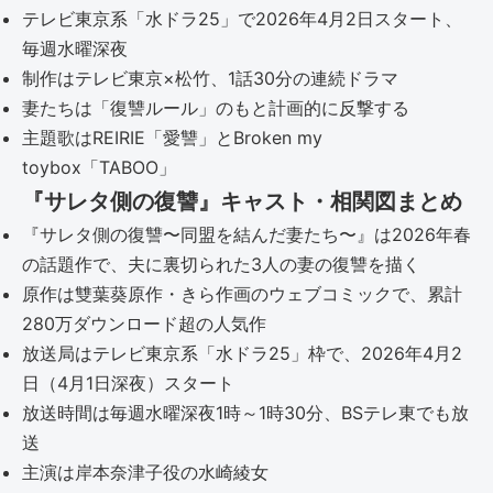
テレビ東京系「水ドラ25」で2026年4月2日スタート、
毎週水曜深夜
制作はテレビ東京×松竹、1話30分の連続ドラマ
妻たちは「復讐ルール」のもと計画的に反撃する
主題歌はREIRIE「愛讐」とBroken my
toybox「TABOO」
『サレタ側の復讐』キャスト・相関図まとめ
『サレタ側の復讐〜同盟を結んだ妻たち〜』は2026年春
の話題作で、夫に裏切られた3人の妻の復讐を描く
原作は雙葉葵原作・きら作画のウェブコミックで、累計
280万ダウンロード超の人気作
放送局はテレビ東京系「水ドラ25」枠で、2026年4月2
日（4月1日深夜）スタート
放送時間は毎週水曜深夜1時～1時30分、BSテレ東でも放
送
主演は岸本奈津子役の水崎綾女