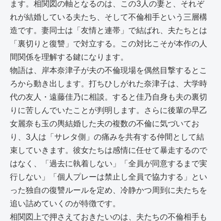
ます。相関図の軸となるのは、この3人の妻と、それぞ
れが結婚している夫たち、そして不倫相手という三層構
造です。妻同士は「友情と連帯」で結ばれ、夫たちとは
「裏切りと復讐」で対立する。この対比こそが本作の人
間関係を理解する鍵になります。
物語は、岸本奈津子が夫の不倫現場を偶然目撃するとこ
ろから動き出します。打ちひしがれた奈津子は、大学時
代の友人・遠藤佳乃に相談。すると佳乃自身も夫の裏切
りに苦しんでいたことが判明します。さらに後輩の早乙
女麗奈も玉の輿結婚した夫の複数の不倫に気づいてお
り、3人は「サレタ側」の痛みを共有する仲間として結
束していきます。彼女たちは感情に任せて暴走するので
はなく、「過去に執着しない」「全員が同意するまで実
行しない」「個人プレーは禁止し全員で協力する」とい
った独自の復讐ルールを定め、冷静かつ周到に夫たちを
追い詰めていくのが特徴です。
相関図上で押さえておきたいのは、夫たちの不倫相手も