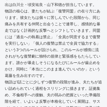
出は白川士・頃安祐良・山下和徳が担当しています。
物語の核心は、妻たちが結ぶ「復讐同盟」の在り方にあ
ります。彼女たちは個々に苦しんでいた段階から、同じ
痛みを共有する仲間と出会うことで連帯し、感情的な暴
走ではなく計画的な反撃へとシフトしていきます。同盟
には「過去への執着は禁止」「全員が同意するまで復讐
を実行しない」「個人の復讐は禁止で全員で協力する」
という3つのルールが設けられ、このルールが感情に流
されがちな復讐劇に独特の規律と緊張感をもたらしてい
ます。誰かが暴走しそうになるたびにルールが歯止めを
かけ、同時に「本当にこのまま進んでいいのか」という
葛藤を生み出すのです。
物語は1話ごとに少しずつ復讐の段階が進み、夫たちが追
い詰められていく過程をスリリングに描きます。証拠集
め、不倫相手への接触、夫の弱みの把握といった準備段
階を経て、いよいよ反撃が本格化していく展開は、サス