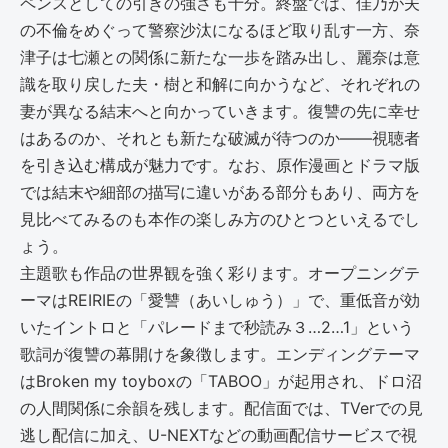
ペンスとしての引きの強さも十分。終盤では、佳乃が夫
の不倫をめぐって警察沙汰になるほど取り乱す一方、奈
津子は七瀬との関係に新たな一歩を踏み出し、麗奈は意
識を取り戻した夫・樹と和解に向かうなど、それぞれの
妻が異なる結末へと向かっていきます。復讐の先に幸せ
はあるのか、それとも新たな破滅が待つのか――視聴者
を引き込む構成が魅力です。なお、原作漫画とドラマ版
では結末や細部の描写に違いがある部分もあり、両方を
見比べてみるのも本作の楽しみ方のひとつといえるでし
ょう。
主題歌も作品の世界観を強く彩ります。オープニングテ
ーマはREIRIEの「愛讐（あいしゅう）」で、重低音が効
いたイントロと「パレードまで秒読み３…2…1」という
歌詞が復讐の幕開けを象徴します。エンディングテーマ
はBroken my toyboxの「TABOO」が起用され、ドロ沼
の人間関係に余韻を残します。配信面では、TVerでの見
逃し配信に加え、U-NEXTなどの動画配信サービスで視