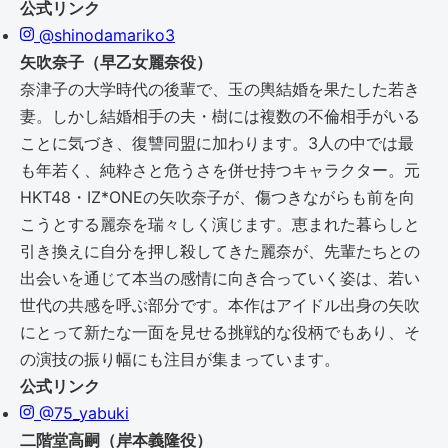
公式リンク
@shinodamariko3
矢吹奈子（早乙女麗奈役）
奈津子の大学時代の後輩で、玉の輿結婚を果たした若き
妻。しかし結婚相手の夫・樹には複数の不倫相手がいる
ことに気づき、復讐同盟に加わります。3人の中では最
も年若く、純粋さと危うさを併せ持つキャラクター。元
HKT48・IZ*ONEの矢吹奈子が、傷つきながらも前を向
こうとする麗奈を瑞々しく演じます。恵まれた暮らしと
引き換えに自分を押し殺してきた麗奈が、先輩たちとの
出会いを通じて本当の感情に向き合っていく姿は、若い
世代の共感を呼ぶ部分です。本作はアイドル出身の矢吹
にとって新たな一面を見せる挑戦的な役柄でもあり、そ
の演技の振り幅にも注目が集まっています。
公式リンク
@75_yabuki
二階堂高嗣（岸本義隆役）