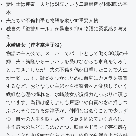
妻同士は連帯、夫とは対立という二層構造が相関図の基
本
夫たちの不倫相手も物語を動かす重要人物
独自の「復讐ルール」が暴走を抑え物語に緊張感を与え
る
水崎綾女（岸本奈津子役）
物語の主人公で、スーパーでパートとして働く30歳の主
婦。夫・義隆からモラハラを受けながらも家庭を守ろう
としてきましたが、夫の不倫を偶然目撃したことで人生
が一変します。証拠をつかむために自宅にカメラを設置
するなど、おとなしい主婦から復讐者へと変貌していく
繊細な心理の揺れを、水崎綾女が説得力たっぷりに演じ
ています。当初は怒りよりも戸惑いや自責の念に押しつ
ぶされそうになる奈津子が、仲間と出会うことで少しず
つ「自分の人生を取り戻す」決意を固めていく過程は、
本作最大の見どころのひとつ。映画やドラマで存在感を
放ってきた水崎綾女ならではの、内側から湧き上がる感