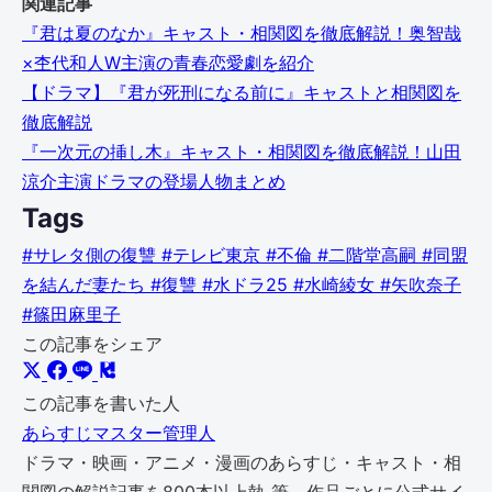
関連記事
『君は夏のなか』キャスト・相関図を徹底解説！奥智哉
×杢代和人W主演の青春恋愛劇を紹介
【ドラマ】『君が死刑になる前に』キャストと相関図を
徹底解説
『一次元の挿し木』キャスト・相関図を徹底解説！山田
涼介主演ドラマの登場人物まとめ
Tags
#サレタ側の復讐
#テレビ東京
#不倫
#二階堂高嗣
#同盟
を結んだ妻たち
#復讐
#水ドラ25
#水崎綾女
#矢吹奈子
#篠田麻里子
この記事をシェア
この記事を書いた人
あらすじマスター管理人
ドラマ・映画・アニメ・漫画のあらすじ・キャスト・相