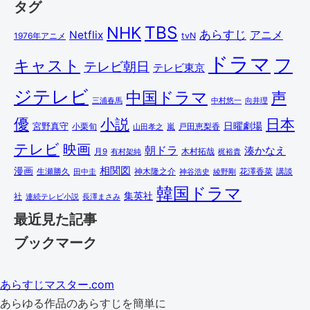
タグ
TBS
NHK
あらすじ
アニメ
Netflix
1976年アニメ
tvN
ドラマ
フ
キャスト
テレビ朝日
テレビ東京
ジテレビ
中国ドラマ
声
三浦春馬
中村悠一
向井理
優
小説
日本
日曜劇場
宮野真守
小栗旬
嵐
戸田恵梨香
山田孝之
テレビ
映画
朝ドラ
湊かなえ
木村拓哉
月9
有村架純
梶裕貴
相関図
漫画
講談
生瀬勝久
田中圭
神木隆之介
綾野剛
花澤香菜
神谷浩史
韓国ドラマ
集英社
社
連続テレビ小説
長澤まさみ
最近見た記事
ブックマーク
あらすじマスター.com
あらゆる作品のあらすじを簡単に