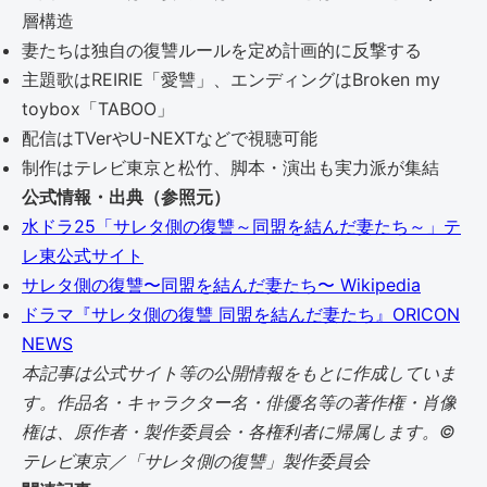
層構造
妻たちは独自の復讐ルールを定め計画的に反撃する
主題歌はREIRIE「愛讐」、エンディングはBroken my
toybox「TABOO」
配信はTVerやU-NEXTなどで視聴可能
制作はテレビ東京と松竹、脚本・演出も実力派が集結
公式情報・出典（参照元）
水ドラ25「サレタ側の復讐～同盟を結んだ妻たち～」テ
レ東公式サイト
サレタ側の復讐〜同盟を結んだ妻たち〜 Wikipedia
ドラマ『サレタ側の復讐 同盟を結んだ妻たち』ORICON
NEWS
本記事は公式サイト等の公開情報をもとに作成していま
す。作品名・キャラクター名・俳優名等の著作権・肖像
権は、原作者・製作委員会・各権利者に帰属します。©
テレビ東京／「サレタ側の復讐」製作委員会