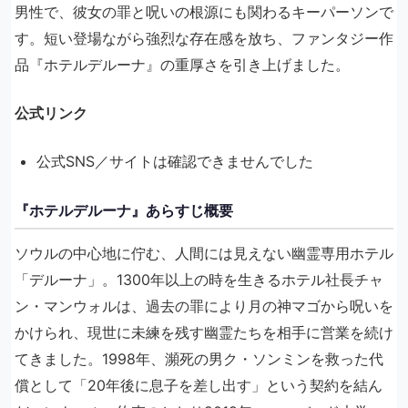
男性で、彼女の罪と呪いの根源にも関わるキーパーソンで
す。短い登場ながら強烈な存在感を放ち、ファンタジー作
品『ホテルデルーナ』の重厚さを引き上げました。
公式リンク
公式SNS／サイトは確認できませんでした
『ホテルデルーナ』あらすじ概要
ソウルの中心地に佇む、人間には見えない幽霊専用ホテル
「デルーナ」。1300年以上の時を生きるホテル社長チャ
ン・マンウォルは、過去の罪により月の神マゴから呪いを
かけられ、現世に未練を残す幽霊たちを相手に営業を続け
てきました。1998年、瀕死の男ク・ソンミンを救った代
償として「20年後に息子を差し出す」という契約を結ん