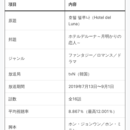
項目
内容
호텔 델루나（Hotel del
原題
Luna）
ホテルデルーナ～月明かりの
邦題
恋人～
ファンタジー／ロマンス／ド
ジャンル
ラマ
放送局
tvN（韓国）
放送期間
2019年7月13日〜9月1日
話数
全16話
平均視聴率
8.867％（最高12.001％）
ホン・ジョンウン／ホン・ミ
脚本