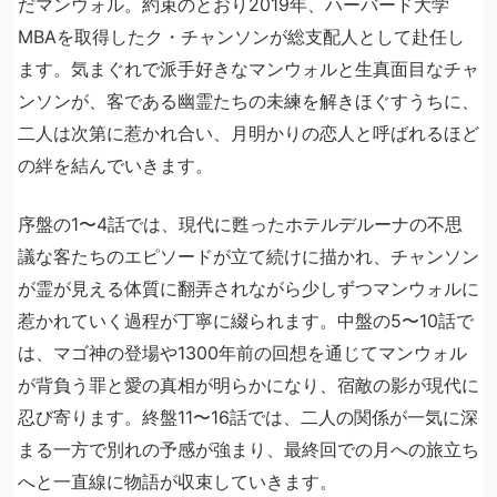
だマンウォル。約束のとおり2019年、ハーバード大学
MBAを取得したク・チャンソンが総支配人として赴任し
ます。気まぐれで派手好きなマンウォルと生真面目なチャ
ンソンが、客である幽霊たちの未練を解きほぐすうちに、
二人は次第に惹かれ合い、月明かりの恋人と呼ばれるほど
の絆を結んでいきます。
序盤の1〜4話では、現代に甦ったホテルデルーナの不思
議な客たちのエピソードが立て続けに描かれ、チャンソン
が霊が見える体質に翻弄されながら少しずつマンウォルに
惹かれていく過程が丁寧に綴られます。中盤の5〜10話で
は、マゴ神の登場や1300年前の回想を通じてマンウォル
が背負う罪と愛の真相が明らかになり、宿敵の影が現代に
忍び寄ります。終盤11〜16話では、二人の関係が一気に深
まる一方で別れの予感が強まり、最終回での月への旅立ち
へと一直線に物語が収束していきます。