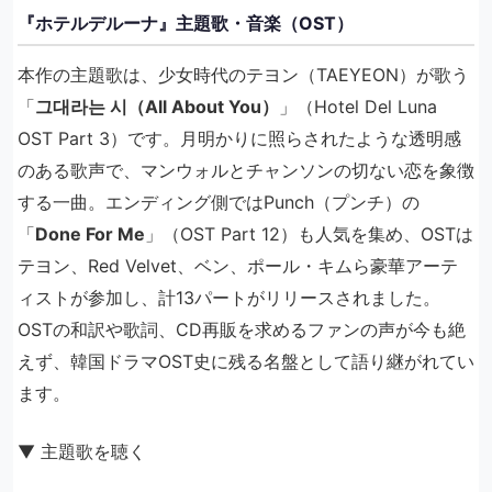
『ホテルデルーナ』主題歌・音楽（OST）
本作の主題歌は、少女時代のテヨン（TAEYEON）が歌う
「
그대라는 시（All About You）
」（Hotel Del Luna
OST Part 3）です。月明かりに照らされたような透明感
のある歌声で、マンウォルとチャンソンの切ない恋を象徴
する一曲。エンディング側ではPunch（プンチ）の
「
Done For Me
」（OST Part 12）も人気を集め、OSTは
テヨン、Red Velvet、ベン、ポール・キムら豪華アーテ
ィストが参加し、計13パートがリリースされました。
OSTの和訳や歌詞、CD再販を求めるファンの声が今も絶
えず、韓国ドラマOST史に残る名盤として語り継がれてい
ます。
▼ 主題歌を聴く