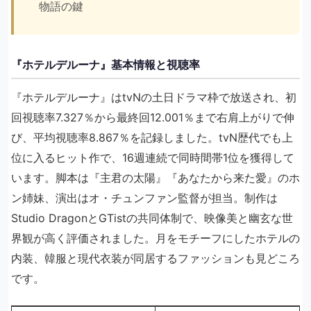
物語の鍵
『ホテルデルーナ』基本情報と視聴率
『ホテルデルーナ』はtvNの土日ドラマ枠で放送され、初
回視聴率7.327％から最終回12.001％まで右肩上がりで伸
び、平均視聴率8.867％を記録しました。tvN歴代でも上
位に入るヒット作で、16週連続で同時間帯1位を獲得して
います。脚本は『主君の太陽』『あなたから来た愛』のホ
ン姉妹、演出はオ・チュンファン監督が担当。制作は
Studio DragonとGTistの共同体制で、映像美と幽玄な世
界観が高く評価されました。月をモチーフにしたホテルの
内装、韓服と現代衣装が同居するファッションも見どころ
です。