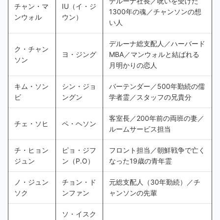
デルーナ社長／呪いを受けた
チャン・マ
IU（イ・ジ
1300年の魂／チャンソンの想
ンウォル
ウン）
い人
デルーナ総支配人／ハーバード
ク・チャン
ヨ・ジング
MBA／マンウォルと結ばれる
ソン
月明かりの恋人
キム・ソン
シン・ジョ
バーテンダー／500年勤続の儒
ビ
ングン
学者霊／スタッフの兄貴分
客室長／200年前の両班の妻／
チェ・ソヒ
ペ・ヘソン
ルームサービス担当
チ・ヒョン
ピョ・ジフ
フロント担当／朝鮮戦争で亡く
ジュン
ン（P.O）
なった19歳の青年霊
ノ・ジュン
チョン・ド
元総支配人（30年勤続）／チ
ソク
ンファン
ャンソンの先輩
ソ・イスク