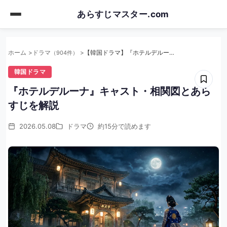
Skip
あらすじマスター.com
to
main
content
ホーム
ドラマ
【韓国ドラマ】『ホテルデルーナ』キャスト・相関図とあらすじを解説
（904件）
韓国ドラマ
『ホテルデルーナ』キャスト・相関図とあら
すじを解説
2026.05.08
ドラマ
約15分で読めます