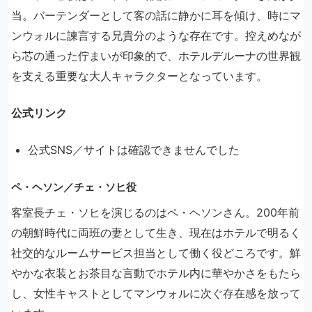
当。バーテンダーとして客の話に静かに耳を傾け、時にマ
ンウォルに諫言する兄貴分のような存在です。控えめなが
ら芯の通った佇まいが印象的で、ホテルデルーナの世界観
を支える重要な大人キャラクターとなっています。
公式リンク
公式SNS／サイトは確認できませんでした
ペ・ヘソン／チェ・ソヒ役
客室長チェ・ソヒを演じるのはペ・ヘソンさん。200年前
の朝鮮時代に両班の妻として生き、現在はホテルで明るく
社交的なルームサービス担当として働く役どころです。鮮
やかな衣装とお茶目な言動でホテル内に華やかさをもたら
し、女性キャストとしてマンウォルに次ぐ存在感を放って