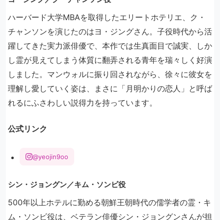
ハーバード大学MBAを取得したエリートホテリエ、ク・
チャンソンを演じたのはヨ・ジングさん。子役時代から活
躍してきた実力派俳優で、本作では生真面目で誠実、しか
し霊が見えてしまう体質に翻弄される青年を瑞々しく好演
しました。マンウォルに振り回されながら、徐々に彼女を
理解し愛していく姿は、まさに「月明かりの恋人」と呼ば
れるにふさわしい説得力を持っています。
公式リンク
@yeojin9oo
シン・ジョングン／キム・ソンビ役
500年以上ホテルに勤める朝鮮王朝時代の儒学者の霊・キ
ム・ソンビ役は、ベテラン俳優シン・ジョングンさんが担