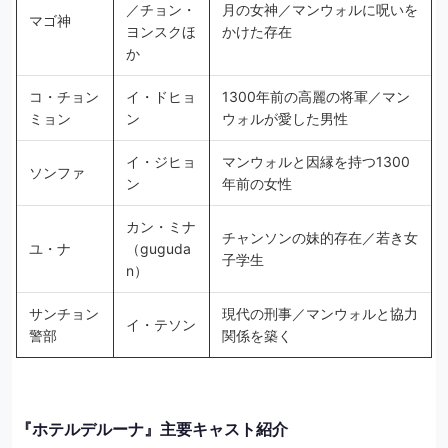
／チョン・
月の女神／マンウォルに呪いを
マゴ神
ヨンスクほ
かけた存在
か
コ・チョン
イ・ドヒョ
1300年前の高麗の将軍／マン
ミョン
ン
ウォルが愛した男性
イ・ジヒョ
マンウォルと因縁を持つ1300
ソンファ
ン
年前の女性
カン・ミナ
チャンソンの妹的存在／若き女
ユ・ナ
（guguda
子学生
n）
サンチョン
現代の刑事／マンウォルと協力
イ・テソン
警部
関係を築く
『ホテルデルーナ』主要キャスト紹介