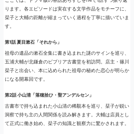
ここでは、ドラマ版の各話あらすじをh4で1話ずつ振り返
ります。各エピソードは実在する文学作品をモチーフに、
栞子と大輔の距離が縮まっていく過程を丁寧に描いていま
す。
第1話 夏目漱石「それから」
祖母の遺品の漱石全集に書き込まれた謎のサインを巡り、
五浦大輔が北鎌倉のビブリア古書堂を初訪問。店主・篠川
栞子と出会い、本に込められた祖母の秘めた恋心が明らか
になる開幕回です。
第2話 小山清「落穂拾ひ・聖アンデルセン」
古書市で持ち込まれた小山清の稀覯本を巡り、栞子が鋭い
洞察で持ち主の人間関係を読み解きます。大輔は店員とし
て正式に働き始め、栞子の知識と観察力に驚かされます。