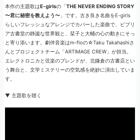
本作の主題歌は
E-girls
の「
THE NEVER ENDING STORY
〜君に秘密を教えよう〜
」です。古き良き名曲をE-girls
らしいフレッシュなアレンジでカバーした楽曲で、ビブリ
ア古書堂の静謐な世界観と、栞子と大輔の心の動きにそっ
と寄り添います。劇伴音楽はm-floの☆Taku Takahashiさ
んとプロジェクトチーム「ARTIMAGE CREW」が担当。
エレクトロニカと弦楽のブレンドが、北鎌倉の古書店とい
う舞台と、文学ミステリーの空気感を絶妙に演出していま
す。
▼ 主題歌を聴く