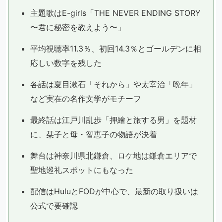
主題歌はE-girls「THE NEVER ENDING STORY
〜君に秘密を教えよう〜」
平均視聴率11.3％、初回14.3％とゴールデンに相
応しい数字を残した
各話は夏目漱石「それから」や太宰治「晩年」
など実在の名作文学がモチーフ
最終話は江戸川乱歩「押繪と旅する男」を題材
に、栞子と母・智恵子の物語が決着
舞台は神奈川県北鎌倉、ロケ地は鎌倉エリアで
聖地巡礼スポットにもなった
配信はHuluとFODが中心で、最新の取り扱いは
公式で要確認