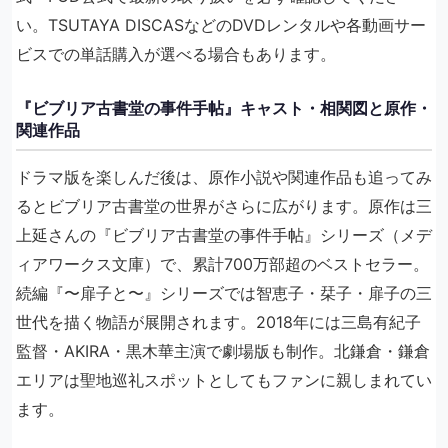
い。TSUTAYA DISCASなどのDVDレンタルや各動画サー
ビスでの単話購入が選べる場合もあります。
『ビブリア古書堂の事件手帖』キャスト・相関図と原作・
関連作品
ドラマ版を楽しんだ後は、原作小説や関連作品も追ってみ
るとビブリア古書堂の世界がさらに広がります。原作は三
上延さんの『ビブリア古書堂の事件手帖』シリーズ（メデ
ィアワークス文庫）で、累計700万部超のベストセラー。
続編『〜扉子と〜』シリーズでは智恵子・栞子・扉子の三
世代を描く物語が展開されます。2018年には三島有紀子
監督・AKIRA・黒木華主演で劇場版も制作。北鎌倉・鎌倉
エリアは聖地巡礼スポットとしてもファンに親しまれてい
ます。