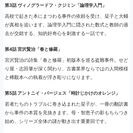
第3話 ヴィノグラードフ・クジミン「論理学入門」
高校で起きた本にまつわる事件の依頼を受け、栞子と大輔
が真相を追います。論理学入門に隠された数式と教師の過
去が交錯する、知的好奇心を刺激する一話です。
第4話 宮沢賢治「春と修羅」
宮沢賢治の詩集「春と修羅」初版本を巡る盗難事件。せど
り屋・志田肇が深く関わり、古書業界ならではの人間模様
と稀覯本への執着が浮き彫りになります。
第5話 アントニイ・バージェス「時計じかけのオレンジ」
若者たちのトラブルに巻き込まれた栞子が、一冊の翻訳書
から事件の本質を見抜きます。母・智恵子の影もちらつき
始め、シリーズ全体の謎が動き出す重要回です。