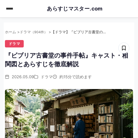
Skip
あらすじマスター.com
to
main
content
ホーム
ドラマ
【ドラマ】『ビブリア古書堂の事件手帖』キャスト・相関図とあらすじを徹底解説
（904件）
ドラマ
『ビブリア古書堂の事件手帖』キャスト・相
関図とあらすじを徹底解説
2026.05.09
ドラマ
約15分で読めます