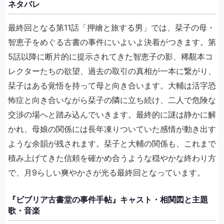
ネタバレ
最終回となる第11話「押繪と旅する男」では、栞子の母・
智恵子をめぐる古書の事件にいよいよ決着がつきます。第
5話以降に断片的に提示されてきた智恵子の影、稀覯本コ
レクターたちの欲望、過去の取引の真相が一本に繋がり、
栞子はある覚悟を持って母と向き合います。大輔は活字恐
怖症と向き合いながら栞子の隣に立ち続け、二人で危険な
交渉の場へと踏み込んでいきます。最終的に謎は静かに解
かれ、母娘の関係には長年凍りついていた感情が動き出す
ような余韻が残されます。栞子と大輔の関係も、これまで
積み上げてきた信頼を確かめ合うような穏やかな終わり方
で、月9らしい爽やかさが光る最終回となっています。
『ビブリア古書堂の事件手帖』キャスト・相関図と主題
歌・音楽