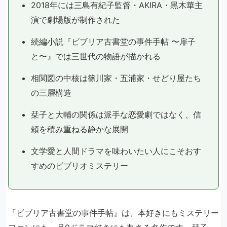
2018年には三島有紀子監督・AKIRA・黒木華主
演で劇場版が制作された
続編小説『ビブリア古書堂の事件手帖 〜扉子
と〜』では三世代の物語が描かれる
相関図の中核は篠川家・五浦家・せどり屋たち
の三層構造
栞子と大輔の関係は派手な恋愛劇ではなく、信
頼を積み重ねる静かな展開
文学愛と人間ドラマを味わいたい人にこそおす
すめのビブリオミステリー
『ビブリア古書堂の事件手帖』は、本好きにもミステリー