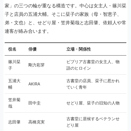
家」の三つの輪が重なる構造です。中心は女主人・篠川栞
子と店員の五浦大輔。そこに栞子の家族（母・智恵子、
弟・文也）と、せどり屋・笠井菊哉と志田肇、依頼人や常
連客が絡み合います。
役名
俳優
立場・関係性
篠川栞
ビブリア古書堂の女主人、物
剛力彩芽
子
語のヒロイン
五浦大
古書堂の店員、栞子に惹かれ
AKIRA
輔
ていく青年
笠井菊
田中圭
せどり屋、栞子の旧知の人物
哉
古書堂に居候するベテランせ
志田肇
高橋克実
どり屋