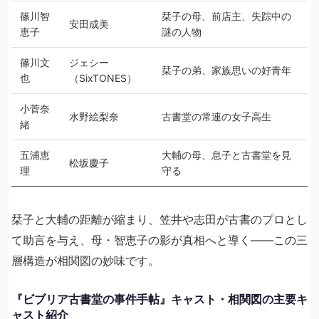
篠川智
栞子の母、前店主、失踪中の
安田成美
恵子
謎の人物
篠川文
ジェシー
栞子の弟、家族思いの好青年
也
（SixTONES）
小菅奈
水野絵梨奈
古書堂の常連の女子高生
緒
五浦恵
大輔の母、息子と古書堂を見
松坂慶子
理
守る
栞子と大輔の距離が縮まり、笠井や志田が古書のプロとし
て助言を与え、母・智恵子の影が真相へと導く――この三
層構造が相関図の妙味です。
『ビブリア古書堂の事件手帖』キャスト・相関図の主要キ
ャスト紹介