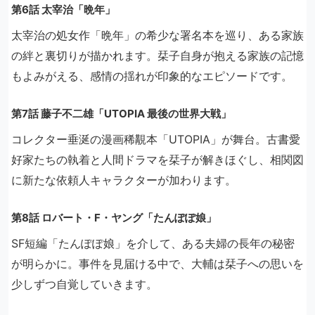
第6話 太宰治「晩年」
太宰治の処女作「晩年」の希少な署名本を巡り、ある家族
の絆と裏切りが描かれます。栞子自身が抱える家族の記憶
もよみがえる、感情の揺れが印象的なエピソードです。
第7話 藤子不二雄「UTOPIA 最後の世界大戦」
コレクター垂涎の漫画稀覯本「UTOPIA」が舞台。古書愛
好家たちの執着と人間ドラマを栞子が解きほぐし、相関図
に新たな依頼人キャラクターが加わります。
第8話 ロバート・F・ヤング「たんぽぽ娘」
SF短編「たんぽぽ娘」を介して、ある夫婦の長年の秘密
が明らかに。事件を見届ける中で、大輔は栞子への思いを
少しずつ自覚していきます。