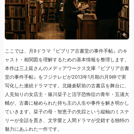
ここでは、月9ドラマ『ビブリア古書堂の事件手帖』のキ
ャスト・相関図を理解するための基本情報を整理します。
本作は三上延さんのメディアワークス文庫『ビブリア古書
堂の事件手帖』をフジテレビが2013年1月期の月9枠で実
写化した連続ドラマです。北鎌倉駅前の古書店を舞台に、
人見知りの女店主・篠川栞子と活字恐怖症の青年・五浦大
輔が、古書に秘められた持ち主の人生や事件を解き明かし
ていきます。栞子の母・智恵子の失踪という縦軸のミステ
リーが全話を貫き、文学愛と人間ドラマが交錯する独特の
魅力にあふれた一作です。