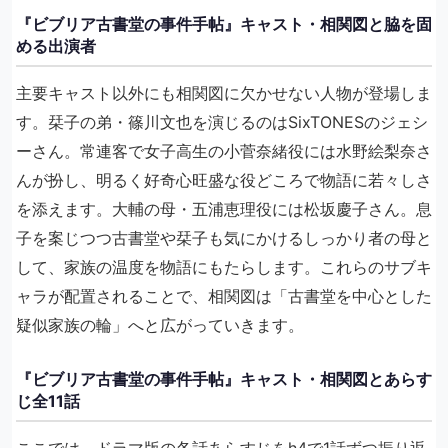
『ビブリア古書堂の事件手帖』キャスト・相関図と脇を固
める出演者
主要キャスト以外にも相関図に欠かせない人物が登場しま
す。栞子の弟・篠川文也を演じるのはSixTONESのジェシ
ーさん。常連客で女子高生の小菅奈緒役には水野絵梨奈さ
んが扮し、明るく好奇心旺盛な役どころで物語に若々しさ
を添えます。大輔の母・五浦恵理役には松坂慶子さん。息
子を案じつつ古書堂や栞子も気にかけるしっかり者の母と
して、家族の温度を物語にもたらします。これらのサブキ
ャラが配置されることで、相関図は「古書堂を中心とした
疑似家族の輪」へと広がっていきます。
『ビブリア古書堂の事件手帖』キャスト・相関図とあらす
じ全11話