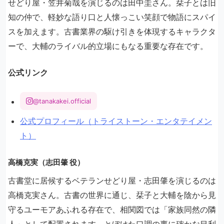
せどり屋・笠井菊哉を演じるのは田中圭さん。栞子とは旧
知の仲で、軽妙な語り口と人懐っこい笑顔で物語にスパイ
スを加えます。古書業界の駆け引きを体現するキャラクタ
ーで、大輔のライバル的立場にもなる重要な存在です。
公式リンク
@tanakakei.official
公式プロフィール（トライストーン・エンタテイメン
ト）
高橋克実（志田肇 役）
古書堂に居候するベテランせどり屋・志田肇を演じるのは
高橋克実さん。古書の世界に通じ、栞子と大輔を陰から見
守るユーモアあふれる存在で、相関図では「家族同然の隣