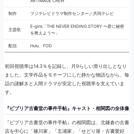
ARTIMAGE CREW
制作
フジテレビドラマ制作センター／共同テレビ
E-girls「THE NEVER ENDING STORY 〜君に秘密
主題歌
を教えよう〜」
配信
Hulu、FOD
初回視聴率は14.3％を記録し、月9らしい滑り出しとなり
ました。文学作品をモチーフにした静かな物語ながら、毎
話の謎解きと人間ドラマが安定した視聴率を支えていま
す。
『ビブリア古書堂の事件手帖』キャスト・相関図の全体像
『ビブリア古書堂の事件手帖』の相関図は、北鎌倉の古書
店を中心に「篠川家」「五浦家」「せどり屋・古書愛好