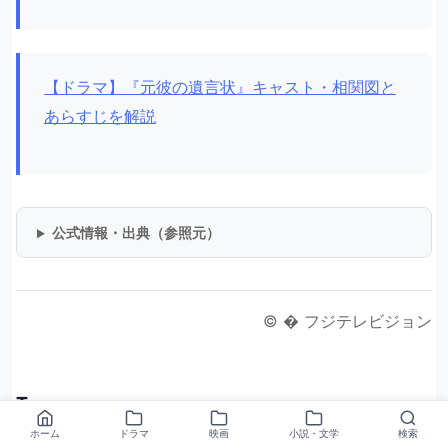
【ドラマ】『元彼の遺言状』キャスト・相関図と
あらすじを解説
公式情報・出典（参照元）
© � フジテレビジョン
Tags
ホーム
ドラマ
映画
小説・文学
検索
#AKIRA
#E-girls
#ジェシー
#ビブリア古書堂の事件手帖