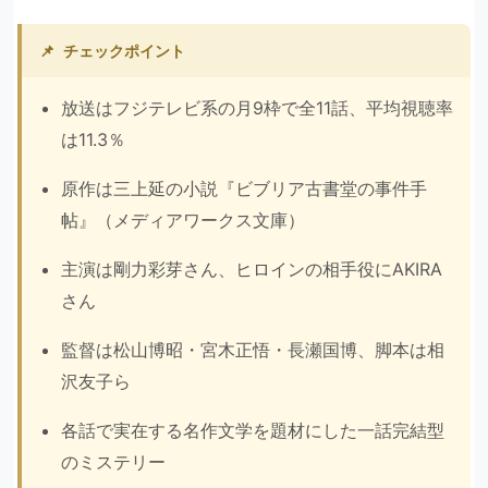
📌
チェックポイント
放送はフジテレビ系の月9枠で全11話、平均視聴率
は11.3％
原作は三上延の小説『ビブリア古書堂の事件手
帖』（メディアワークス文庫）
主演は剛力彩芽さん、ヒロインの相手役にAKIRA
さん
監督は松山博昭・宮木正悟・長瀬国博、脚本は相
沢友子ら
各話で実在する名作文学を題材にした一話完結型
のミステリー