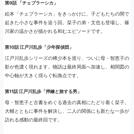
第9話 「チェブラーシカ」
絵本「チェブラーシカ」をきっかけに、子どもたちの間で
起きた小さな事件を追う回。栞子の弟・文也も登場し、篠
川家の温かさが描かれる和むエピソードです。
第10話 江戸川乱歩「少年探偵団」
江戸川乱歩シリーズの稀少本を巡り、ついに母・智恵子の
影が色濃く現れます。物語は最終局面へ加速し、相関図の
中心軸が大きく揺らぐ転換点です。
第11話 江戸川乱歩「押繪と旅する男」
母・智恵子と古書をめぐる過去の真相にたどり着く栞子。
大輔とともに事件を解決し、二人の関係にも新たな一歩が
訪れる感動の最終回です。