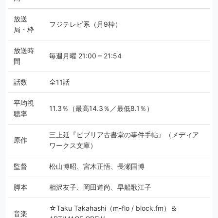
放送
フジテレビ系（月9枠）
局・枠
放送時
毎週月曜 21:00 – 21:54
間
話数
全11話
平均視
11.3％（最高14.3％／最低8.1％）
聴率
三上延『ビブリア古書堂の事件手帖』（メディア
原作
ワークス文庫）
監督
松山博昭、宮木正悟、長瀬国博
脚本
相沢友子、岡田道尚、早船歌江子
☆Taku Takahashi（m-flo / block.fm）＆
音楽