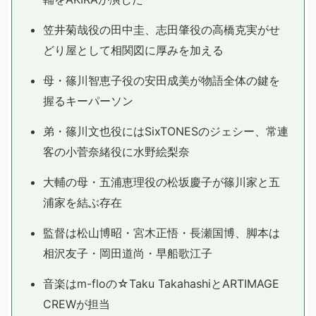
笠井菊哉役の田中圭、志田肇役の高橋克実がせ
どり屋として相関図に厚みを加える
母・篠川智恵子役の安田成美が物語全体の鍵を
握るキーパーソン
弟・篠川文也役にはSixTONESのジェシー、常連
客の小菅奈緒役に水野絵梨奈
大輔の母・五浦恵理役の松坂慶子が篠川家と五
浦家を結ぶ存在
監督は松山博昭・宮木正悟・長瀬国博、脚本は
相沢友子・岡田道尚・早船歌江子
音楽はm-floの☆Taku TakahashiとARTIMAGE
CREWが担当