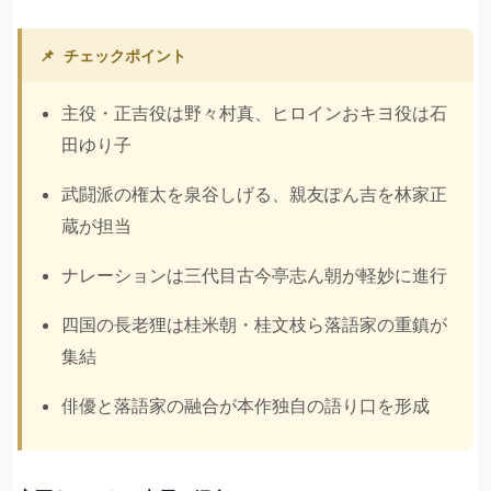
📌
チェックポイント
主役・正吉役は野々村真、ヒロインおキヨ役は石
田ゆり子
武闘派の権太を泉谷しげる、親友ぽん吉を林家正
蔵が担当
ナレーションは三代目古今亭志ん朝が軽妙に進行
四国の長老狸は桂米朝・桂文枝ら落語家の重鎮が
集結
俳優と落語家の融合が本作独自の語り口を形成