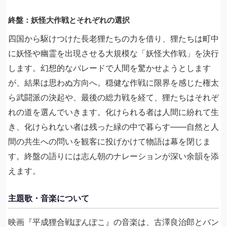
終盤：妖怪大作戦とそれぞれの選択
四国から駆けつけた長老狸たちの力を借り、狸たちは町中
に妖怪や幽霊を出現させる大規模な「妖怪大作戦」を決行
します。幻想的なパレードで人間を驚かせようとします
が、結果は思わぬ方向へ。穏健な作戦に限界を感じた権太
ら武闘派の決起や、最後の総力戦を経て、狸たちはそれぞ
れの道を選んでいきます。化けられる者は人間に紛れて生
き、化けられない者は残った緑の中で暮らす——自然と人
間の共生への問いを観客に投げかけて物語は幕を閉じま
す。終盤の語りには志ん朝のナレーションが深い余韻を添
えます。
主題歌・音楽について
映画『平成狸合戦ぽんぽこ』の音楽は、古澤良治郎とバン