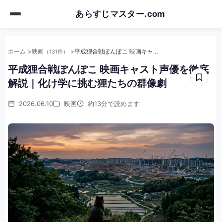
Skip
あらすじマスター.com
to
main
content
ホーム
映画
平成狸合戦ぽんぽこ 映画キャスト声優を徹底解説｜化け学に挑む狸たちの群像劇
（131件）
平成狸合戦ぽんぽこ 映画キャスト声優を徹底
解説｜化け学に挑む狸たちの群像劇
2026.06.10
映画
約13分で読めます