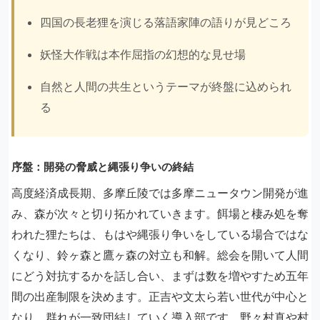
四国の長老狸を演じる落語家陣の語りが見どころ
妖怪大作戦は本作屈指の幻想的な見せ場
自然と人間の共生というテーマが終盤に込められ
る
序盤：開発の脅威と縄張り争いの終結
高度経済成長期、多摩丘陵では多摩ニュータウン開発が進
み、森が次々と切り拓かれていきます。餌場と棲み処を奪
われた狸たちは、もはや縄張り争いをしている場合ではな
くなり、鈴ヶ森と鷹ヶ森の対立も和解。総会を開いて人間
にどう対抗するかを話し合い、まずは数を増やすため五年
間の出産制限を決めます。正吉や文太ら若い世代が中心と
なり、群れが一致団結していく導入部です。野々村真や村