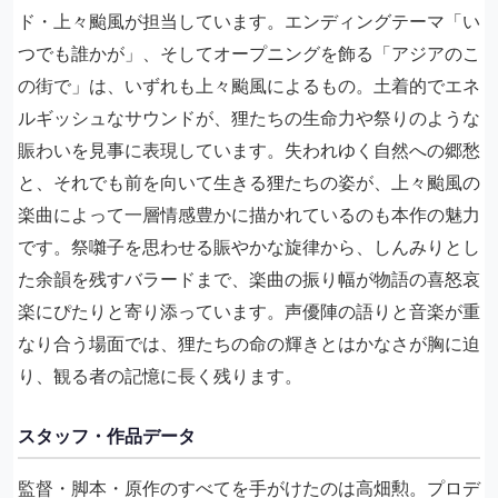
ド・上々颱風が担当しています。エンディングテーマ「い
つでも誰かが」、そしてオープニングを飾る「アジアのこ
の街で」は、いずれも上々颱風によるもの。土着的でエネ
ルギッシュなサウンドが、狸たちの生命力や祭りのような
賑わいを見事に表現しています。失われゆく自然への郷愁
と、それでも前を向いて生きる狸たちの姿が、上々颱風の
楽曲によって一層情感豊かに描かれているのも本作の魅力
です。祭囃子を思わせる賑やかな旋律から、しんみりとし
た余韻を残すバラードまで、楽曲の振り幅が物語の喜怒哀
楽にぴたりと寄り添っています。声優陣の語りと音楽が重
なり合う場面では、狸たちの命の輝きとはかなさが胸に迫
り、観る者の記憶に長く残ります。
スタッフ・作品データ
監督・脚本・原作のすべてを手がけたのは高畑勲。プロデ