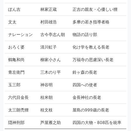
ぽん吉
林家正蔵
正吉の親友・心優しい狸
文太
村田雄浩
多摩の若き指導者格
ナレーション
古今亭志ん朝
物語の語り部
おろく婆
清川虹子
化け学を教える長老
鶴亀和尚
柳家小さん
万福寺の思慮深い長老
青左衛門
三木のり平
鈴ヶ森の長老
玉三郎
神谷明
四国への使者
六代目金長
桂米朝
金長神社の長老
太三朗禿狸
桂文枝
屋島の999歳の長老
隠神刑部
芦屋雁之助
四国の大物・808匹を統率