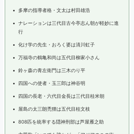
多摩の指導者格・文太は村田雄浩
ナレーションは三代目古今亭志ん朝が軽妙に進
行
化け学の先生・おろく婆は清川虹子
万福寺の鶴亀和尚は五代目柳家小さん
鈴ヶ森の青左衛門は三木のり平
四国への使者・玉三郎は神谷明
四国の長老・六代目金長は三代目桂米朝
屋島の太三朗禿狸は五代目桂文枝
808匹を統率する隠神刑部は芦屋雁之助