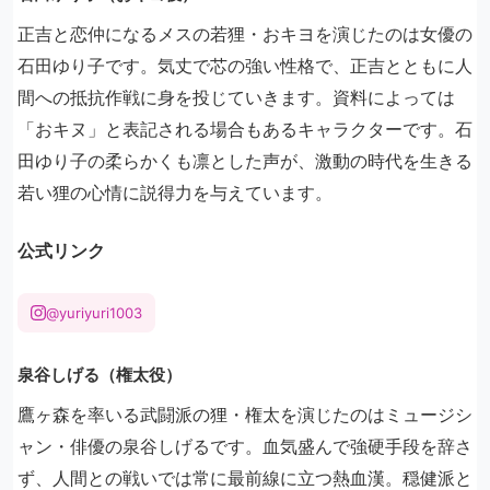
正吉と恋仲になるメスの若狸・おキヨを演じたのは女優の
石田ゆり子です。気丈で芯の強い性格で、正吉とともに人
間への抵抗作戦に身を投じていきます。資料によっては
「おキヌ」と表記される場合もあるキャラクターです。石
田ゆり子の柔らかくも凛とした声が、激動の時代を生きる
若い狸の心情に説得力を与えています。
公式リンク
@yuriyuri1003
泉谷しげる（権太役）
鷹ヶ森を率いる武闘派の狸・権太を演じたのはミュージシ
ャン・俳優の泉谷しげるです。血気盛んで強硬手段を辞さ
ず、人間との戦いでは常に最前線に立つ熱血漢。穏健派と