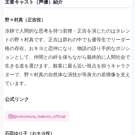
主要キャスト（声優）紹介
野々村真（正吉役）
冷静で人間的な思考を持つ若狸・正吉を演じたのはタレン
トの野々村真です。正吉は群れの中でも優等生でリーダー
格の存在。おキヨと恋仲になり、物語の語り手的なポジシ
ョンとして、仲間との絆を保ちながら最終的に人間社会で
生きる道を選びます。観客に最も近い視点を担うキャラク
ターで、野々村真の自然体な演技が等身大の若狸像を支え
ています。
公式リンク
@nonomura_makoto_official
石田ゆり子（おキヨ役）