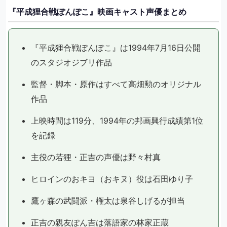
『平成狸合戦ぽんぽこ』映画キャスト声優まとめ
『平成狸合戦ぽんぽこ』は1994年7月16日公開
のスタジオジブリ作品
監督・脚本・原作はすべて高畑勲のオリジナル
作品
上映時間は119分、1994年の邦画興行成績第1位
を記録
主役の若狸・正吉の声優は野々村真
ヒロインのおキヨ（おキヌ）役は石田ゆり子
鷹ヶ森の武闘派・権太は泉谷しげるが担当
正吉の親友ぽん吉は落語家の林家正蔵