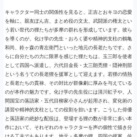
キャラクター同士の関係性を見ると、正吉とおキヨの恋愛
を軸に、親友ぽん吉、まとめ役の文太、武闘派の権太とい
う若い世代の狸たちが多摩の群れを形成しています。彼ら
を導くのが、化け学の先生・おろく婆や精神的支柱の鶴亀
和尚、鈴ヶ森の青左衛門といった地元の長老たちです。さ
らに自分たちの力に限界を感じた狸たちは、玉三郎を使者
として四国へ派遣し、六代目金長・太三朗禿狸・隠神刑部
という名うての長老狸を援軍として迎えます。若狸の情熱
と長老たちの貫禄、その対比が群像劇に厚みを与えている
のが本作の魅力です。化け学の先生役には清川虹子や、人
間国宝の落語家・五代目柳家小さんが起用され、変化術の
講習や精神的支柱としての役割を担います。こうした俳優
と落語家の絶妙な配役は、登場する狸の数が非常に多い本
作において、それぞれのキャラクターを声の個性で描き分
ける工夫でもあります。地元・多摩の狸、四国の援軍、佐