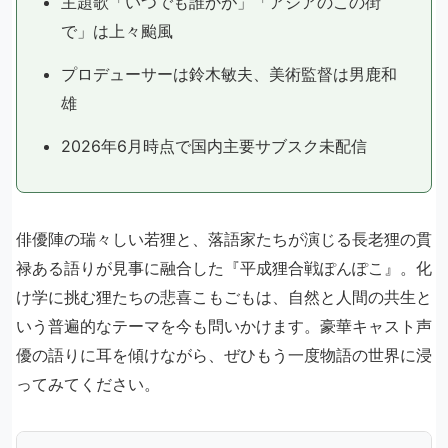
主題歌「いつでも誰かが」「アジアのこの街
で」は上々颱風
プロデューサーは鈴木敏夫、美術監督は男鹿和
雄
2026年6月時点で国内主要サブスク未配信
俳優陣の瑞々しい若狸と、落語家たちが演じる長老狸の貫
禄ある語りが見事に融合した『平成狸合戦ぽんぽこ』。化
け学に挑む狸たちの悲喜こもごもは、自然と人間の共生と
いう普遍的なテーマを今も問いかけます。豪華キャスト声
優の語りに耳を傾けながら、ぜひもう一度物語の世界に浸
ってみてください。