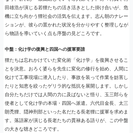
田雄浩が演じる若狸たちの活き活きとした掛け合いが、危
機に立ち向かう狸社会の活気を伝えます。志ん朝のナレー
ションが、彼らの置かれた状況を分かりやすく整理しなが
ら物語を導いていく点も序盤の見どころです。
中盤：化け学の復興と四国への援軍要請
狸たちは忘れかけていた変化術「化け学」を復興させるこ
とを決意。おろく婆らを先生に変化の修行を始め、人間に
化けて工事現場に潜入したり、事故を装って作業を妨害し
たりと知恵を絞ったゲリラ的な抵抗を展開します。しかし
自分たちだけでは人間の力に及ばないと悟り、玉三郎らを
使者として化け学の本場・四国へ派遣。六代目金長、太三
朗禿狸、隠神刑部といった名だたる長老狸に援軍を求めま
す。落語家が演じる長老たちの貫禄ある語りが、この中盤
の大きな聴きどころです。