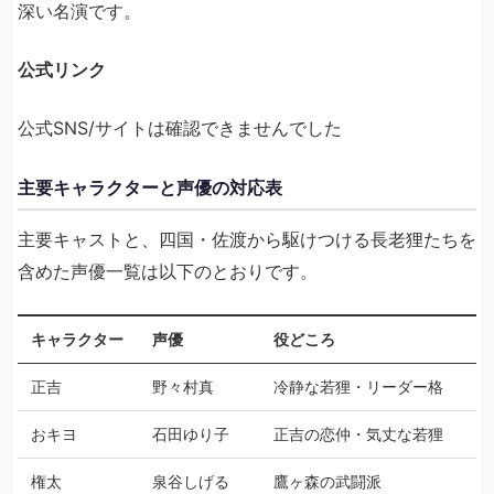
深い名演です。
公式リンク
公式SNS/サイトは確認できませんでした
主要キャラクターと声優の対応表
主要キャストと、四国・佐渡から駆けつける長老狸たちを
含めた声優一覧は以下のとおりです。
キャラクター
声優
役どころ
正吉
野々村真
冷静な若狸・リーダー格
おキヨ
石田ゆり子
正吉の恋仲・気丈な若狸
権太
泉谷しげる
鷹ヶ森の武闘派