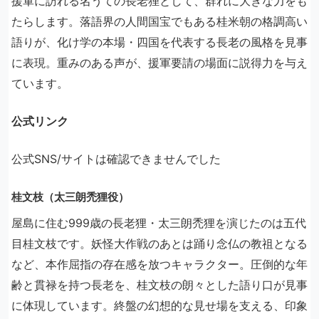
援軍に訪れる名うての長老狸として、群れに大きな力をも
たらします。落語界の人間国宝でもある桂米朝の格調高い
語りが、化け学の本場・四国を代表する長老の風格を見事
に表現。重みのある声が、援軍要請の場面に説得力を与え
ています。
公式リンク
公式SNS/サイトは確認できませんでした
桂文枝（太三朗禿狸役）
屋島に住む999歳の長老狸・太三朗禿狸を演じたのは五代
目桂文枝です。妖怪大作戦のあとは踊り念仏の教祖となる
など、本作屈指の存在感を放つキャラクター。圧倒的な年
齢と貫禄を持つ長老を、桂文枝の朗々とした語り口が見事
に体現しています。終盤の幻想的な見せ場を支える、印象