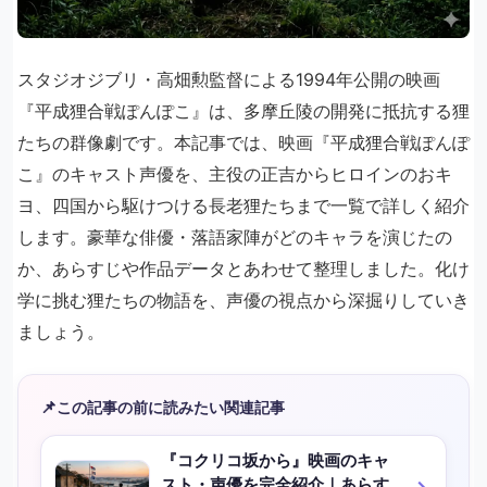
スタジオジブリ・高畑勲監督による1994年公開の映画
『平成狸合戦ぽんぽこ』は、多摩丘陵の開発に抵抗する狸
たちの群像劇です。本記事では、映画『平成狸合戦ぽんぽ
こ』のキャスト声優を、主役の正吉からヒロインのおキ
ヨ、四国から駆けつける長老狸たちまで一覧で詳しく紹介
します。豪華な俳優・落語家陣がどのキャラを演じたの
か、あらすじや作品データとあわせて整理しました。化け
学に挑む狸たちの物語を、声優の視点から深掘りしていき
ましょう。
📌
この記事の前に読みたい関連記事
『コクリコ坂から』映画のキャ
スト・声優を完全紹介｜あらす