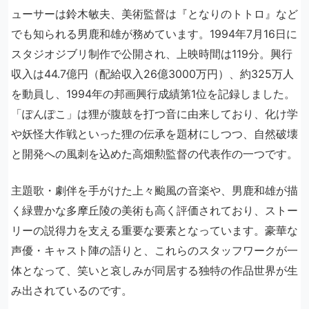
ューサーは鈴木敏夫、美術監督は『となりのトトロ』など
でも知られる男鹿和雄が務めています。1994年7月16日に
スタジオジブリ制作で公開され、上映時間は119分。興行
収入は44.7億円（配給収入26億3000万円）、約325万人
を動員し、1994年の邦画興行成績第1位を記録しました。
「ぽんぽこ」は狸が腹鼓を打つ音に由来しており、化け学
や妖怪大作戦といった狸の伝承を題材にしつつ、自然破壊
と開発への風刺を込めた高畑勲監督の代表作の一つです。
主題歌・劇伴を手がけた上々颱風の音楽や、男鹿和雄が描
く緑豊かな多摩丘陵の美術も高く評価されており、ストー
リーの説得力を支える重要な要素となっています。豪華な
声優・キャスト陣の語りと、これらのスタッフワークが一
体となって、笑いと哀しみが同居する独特の作品世界が生
み出されているのです。