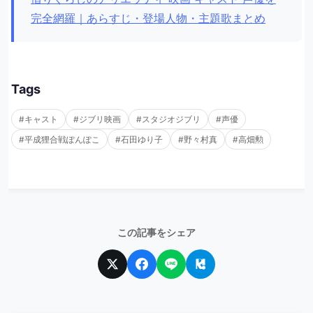
完全網羅｜あらすじ・登場人物・主題歌まとめ
Tags
#キャスト
#ジブリ映画
#スタジオジブリ
#声優
#平成狸合戦ぽんぽこ
#石田ゆり子
#野々村真
#高畑勲
この記事をシェア