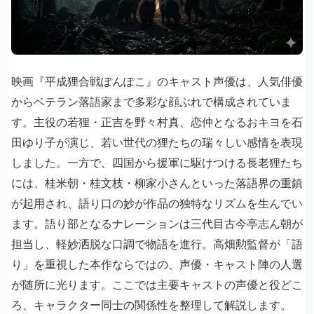
映画『平成狸合戦ぽんぽこ』のキャスト声優は、人気俳優
からベテラン落語家まで多彩な顔ぶれで構成されていま
す。主役の若狸・正吉を野々村真、恋仲となるおキヨを石
田ゆり子が演じ、若い世代の狸たちの瑞々しい感情を表現
しました。一方で、四国から援軍に駆けつける長老狸たち
には、桂米朝・桂文枝・柳家小さんといった落語界の重鎮
が起用され、語り口の妙が作品の独特なリズムを生んでい
ます。語り部となるナレーションは三代目古今亭志ん朝が
担当し、軽妙洒脱な口調で物語を進行。高畑勲監督が「語
り」を重視した本作ならではの、声優・キャスト陣の人選
が随所に光ります。ここでは主要キャストの声優と役どこ
ろ、キャラクター同士の関係性を整理して解説します。