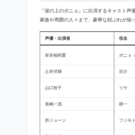
『崖の上のポニョ』に出演するキャスト声
家族や周囲の人々まで、豪華な顔ぶれが揃
声優・出演者
役名
奈良柚莉愛
ポニョ
土井洋輝
宗介
山口智子
リサ
長嶋一茂
耕一
所ジョージ
フジモ