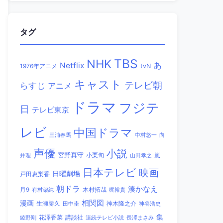
タグ
TBS
NHK
あ
Netflix
1976年アニメ
tvN
キャスト
テレビ朝
らすじ
アニメ
ドラマ
フジテ
日
テレビ東京
レビ
中国ドラマ
三浦春馬
中村悠一
向
声優
小説
宮野真守
小栗旬
嵐
井理
山田孝之
日本テレビ
映画
日曜劇場
戸田恵梨香
朝ドラ
湊かなえ
木村拓哉
月9
有村架純
梶裕貴
相関図
漫画
生瀬勝久
田中圭
神木隆之介
神谷浩史
集
講談社
綾野剛
花澤香菜
連続テレビ小説
長澤まさみ