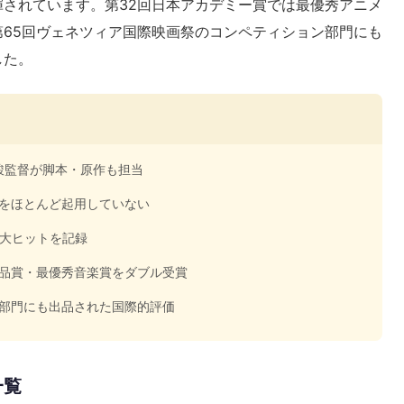
されています。第32回日本アカデミー賞では最優秀アニメ
65回ヴェネツィア国際映画祭のコンペティション部門にも
した。
駿監督が脚本・原作も担当
をほとんど起用していない
の大ヒットを記録
品賞・最優秀音楽賞をダブル受賞
部門にも出品された国際的評価
一覧