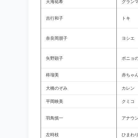
天海祐希
グラン
吉行和子
トキ
奈良岡朋子
ヨシエ
矢野顕子
ポニョ
柊瑠美
赤ちゃ
大橋のぞみ
カレン
平岡映美
クミコ
羽鳥慎一
アナウ
左時枝
ひまわ