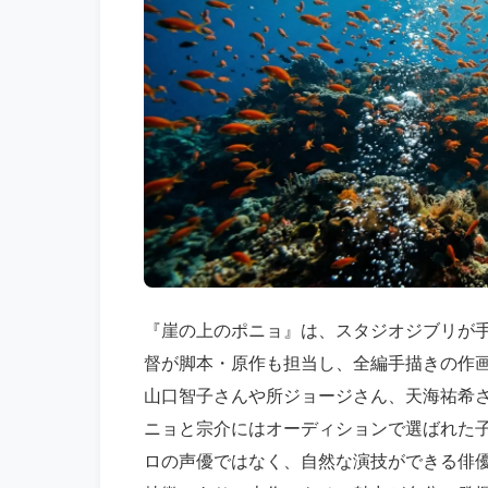
『崖の上のポニョ』は、スタジオジブリが手
督が脚本・原作も担当し、全編手描きの作
山口智子さんや所ジョージさん、天海祐希
ニョと宗介にはオーディションで選ばれた
ロの声優ではなく、自然な演技ができる俳