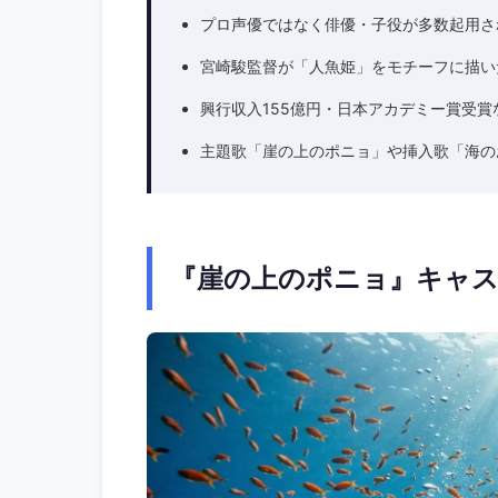
プロ声優ではなく俳優・子役が多数起用さ
宮崎駿監督が「人魚姫」をモチーフに描い
興行収入155億円・日本アカデミー賞受賞
主題歌「崖の上のポニョ」や挿入歌「海の
『崖の上のポニョ』キャ