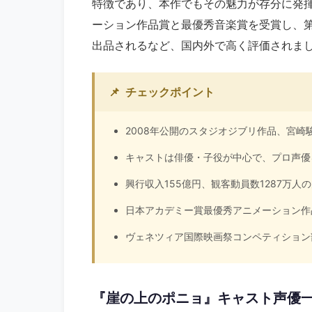
特徴であり、本作でもその魅力が存分に発揮
ーション作品賞と最優秀音楽賞を受賞し、第
出品されるなど、国内外で高く評価されま
📌
チェックポイント
2008年公開のスタジオジブリ作品、宮崎
キャストは俳優・子役が中心で、プロ声優
興行収入155億円、観客動員数1287万人
日本アカデミー賞最優秀アニメーション作
ヴェネツィア国際映画祭コンペティション
『崖の上のポニョ』キャスト声優