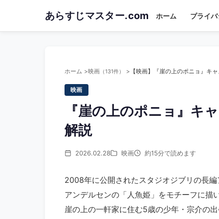
Skip
あらすじマスター.com
ホーム
プライバ
to
main
content
ホーム
映画
（131件）
映画
『崖の上のポニョ』キャ
解説
2026.02.28
映画
約15分で読めます
2008年に公開されたスタジオジブリの長
アンデルセンの「人魚姫」をモチーフに描
崖の上の一軒家に住む5歳の少年・宗介の出