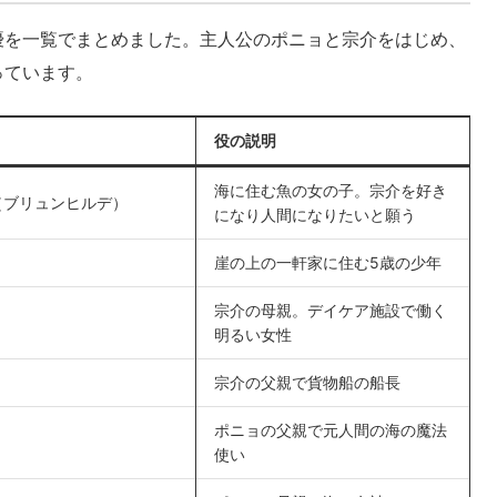
優を一覧でまとめました。主人公のポニョと宗介をはじめ、
っています。
役の説明
海に住む魚の女の子。宗介を好き
（ブリュンヒルデ）
になり人間になりたいと願う
崖の上の一軒家に住む5歳の少年
宗介の母親。デイケア施設で働く
明るい女性
宗介の父親で貨物船の船長
ポニョの父親で元人間の海の魔法
ト
使い