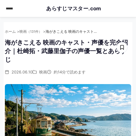
Skip
あらすじマスター.com
to
main
content
ホーム
映画
海がきこえる 映画のキャスト・声優を完全紹介｜杜崎拓・武藤里伽子の声優一覧とあらすじ
（131件）
海がきこえる 映画のキャスト・声優を完全紹
介｜杜崎拓・武藤里伽子の声優一覧とあらす
じ
2026.06.10
映画
約14分で読めます