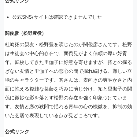
公式リンク
公式SNS/サイトは確認できませんでした
関俊彦（松野豊役）
杜崎拓の親友・松野豊を演じたのが関俊彦さんです。松野
は生徒会の中心的存在で、面倒見がよく信頼の厚い好青
年。転校してきた里伽子に好意を寄せますが、拓との揺る
ぎない友情と里伽子への恋心の間で揺れ続ける、難しい立
場のキャラクターです。関さんは、表向きの爽やかさと内
面に抱える複雑な葛藤を巧みに演じ分け、拓と里伽子の関
係に微妙な影を落とす松野の存在を強く印象づけていま
す。友情と恋の狭間で揺れる青年の心の機微を、抑制の効
いた芝居で表現している点が見どころです。
公式リンク