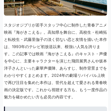
スタジオジブリが若手スタッフ中心に制作した青春アニメ
映画『海がきこえる』。高知県を舞台に、高校生・杜崎拓
と転校生・武藤里伽子の淡く切ない恋と友情を描いた本作
は、1993年のテレビ初放送以来、根強い人気を誇りま
す。この記事では映画『海がきこえる』のキャスト・声優
を中心に、主要キャラクターを演じた飛田展男さんや坂本
洋子さんといった豪華声優陣、あらすじ、制作背景までを
わかりやすくまとめます。2024年の劇場リバイバル上映
で再び注目を集めた本作は、世代を超えて愛される青春映
画の決定版です。これから視聴する方も、もう一度作品の
魅力を確かめたい方も必見の内容です。