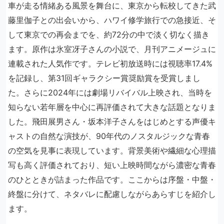
車が走る情緒ある風景を舞台に、東京から転校してきた武
藤里伽子との出会いから、ハワイ修学旅行での急接近、そ
して東京での再会までを、約72分の中で淡く切なく描き
ます。原作は氷室冴子さんの小説で、月刊アニメージュに
連載された人気作です。テレビ初放送時には視聴率17.4%
を記録し、第31回ギャラクシー賞奨励賞を受賞しまし
た。さらに2024年には劇場リバイバル上映され、当時を
知らない若年層を中心に再評価されて大きな話題となりま
した。飛田展男さん・坂本洋子さんをはじめとする声優キ
ャストの自然な演技が、90年代のノスタルジックな青春
の空気を見事に表現しています。背景美術や繊細な心理描
写も高く評価されており、短い上映時間ながら濃密な青春
のひとときが詰まった作品です。ここからは序盤・中盤・
終盤に分けて、ネタバレに配慮しながらあらすじを紹介し
ます。