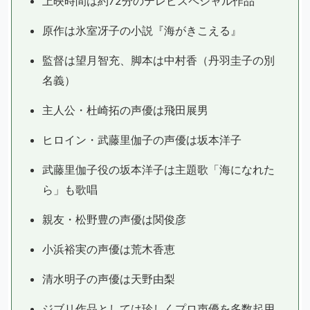
上映時間は約72分のテレビスペシャル作品
原作は氷室冴子の小説『海がきこえる』
監督は望月智充、脚本は中村香（丹羽圭子の別
名義）
主人公・杜崎拓の声優は飛田展男
ヒロイン・武藤里伽子の声優は坂本洋子
武藤里伽子役の坂本洋子は主題歌「海になれた
ら」も歌唱
親友・松野豊の声優は関俊彦
小浜裕実の声優は荒木香恵
清水明子の声優は天野由梨
ジブリ作品としては珍しくプロ声優を多数起用