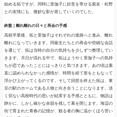
始める拓ですが、同時に里伽子に好意を寄せる親友・松野
との友情にも、微妙な影が差していくのでした。
終盤｜離れ離れの日々と再会の予感
高校卒業後、拓と里伽子はそれぞれの進路へと進み、離れ
離れになっていきます。同級生たちとの再会や些細な会話
を通じて、拓は当時の自分の気持ちを少しずつ整理してい
きます。月日が流れる中で、拓はようやく里伽子への気持
ちが恋であったことにはっきりと気づきます。あの頃は素
直に認められなかった感情が、時間を経て形をともなって
浮かび上がってくるのです。そして回想を終えた拓は、東
京の駅のホームである人物と向き合うことになります。淡
く切ない高校時代の思いが結実する予感とともに、物語は
静かに、しかし確かな余韻を残して幕を閉じます。海辺の
街で育まれた青春の記憶が、観る者の胸に温かくほろ苦い