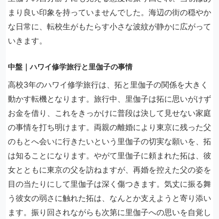
まり良い印象を持っていませんでした。海辺の街の穏やか
な日常に、転校生がもたらす小さな波紋が静かに広がって
いきます。
中盤｜ハワイ修学旅行と里伽子の事情
高校3年のハワイ修学旅行は、拓と里伽子の関係を大きく
動かす転機となります。旅行中、里伽子は拓に思いがけず
お金を借り、これをきっかけに普段は決して見せない家庭
の事情を打ち明けます。両親の離婚により東京に残った父
のもとへ会いに行きたいという里伽子の切実な願いを、拓
は知ることになります。やがて里伽子に頼まれた拓は、彼
女とともに東京の父を訪ねますが、再婚を控えた父の姿を
目の当たりにして里伽子は深く傷つきます。気丈に振る舞
う彼女の弱さに触れた拓は、なんとか支えようと寄り添い
ます。振り回されながらも次第に里伽子への思いを自覚し