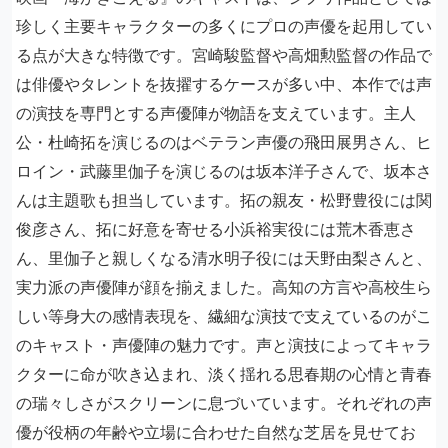
珍しく主要キャラクターの多くにプロの声優を起用してい
る点が大きな特徴です。宮崎駿監督や高畑勲監督の作品で
は俳優やタレントを抜擢するケースが多い中、本作では声
の演技を専門とする声優陣が物語を支えています。主人
公・杜崎拓を演じるのはベテラン声優の飛田展男さん、ヒ
ロイン・武藤里伽子を演じるのは坂本洋子さんで、坂本さ
んは主題歌も担当しています。拓の親友・松野豊役には関
俊彦さん、拓に好意を寄せる小浜裕実役には荒木香恵さ
ん、里伽子と親しくなる清水明子役には天野由梨さんと、
実力派の声優陣が顔を揃えました。高知の方言や高校生ら
しい等身大の感情表現を、繊細な演技で支えているのがこ
のキャスト・声優陣の魅力です。声と演技によってキャラ
クターに命が吹き込まれ、淡く揺れる思春期の心情と青春
の瑞々しさがスクリーンに息づいています。それぞれの声
優が役柄の年齢や立場に合わせた自然な芝居を見せてお