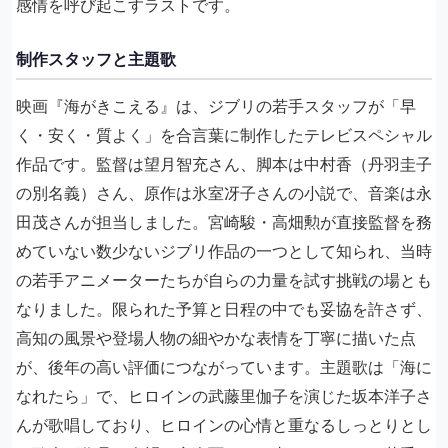
感情を呼び起こすラストです。
制作スタッフと主題歌
映画『海がきこえる』は、ジブリの若手スタッフが「早
く・安く・質よく」を合言葉に制作したテレビスペシャル
作品です。監督は望月智充さん、脚本は中村香（丹羽圭子
の別名義）さん、原作は氷室冴子さんの小説で、音楽は永
田茂さんが担当しました。宮崎駿・高畑勲が直接監督を務
めていない数少ないジブリ作品の一つとして知られ、当時
の若手アニメーターたちが自らの力量を試す挑戦の場とも
なりました。限られた予算と日程の中でも妥協を許さず、
高知の風景や登場人物の細やかな表情を丁寧に描いた点
が、後年の高い評価につながっています。主題歌は「海に
なれたら」で、ヒロインの武藤里伽子を演じた坂本洋子さ
んが歌唱しており、ヒロインの心情と重なるしっとりとし