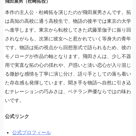
飛田展男（杜崎拓役）
本作の主人公・杜崎拓を演じたのが飛田展男さんです。拓
は高知の高校に通う高校生で、物語の後半では東京の大学
へ進学します。東京から転校してきた武藤里伽子に振り回
されながらも、次第に彼女へと惹かれていく等身大の青年
です。物語は拓の視点から回想形式で語られるため、彼の
モノローグが作品の軸となります。飛田さんは、少し不器
用で実直な拓の心の揺れや、戸惑いと淡い恋心が入り混じ
る微妙な感情を丁寧に演じ分け、語り手としての落ち着い
た存在感も発揮しています。聞き手を物語へ自然に引き込
むナレーションの巧みさは、ベテラン声優ならではの味わ
いです。
公式リンク
公式プロフィール