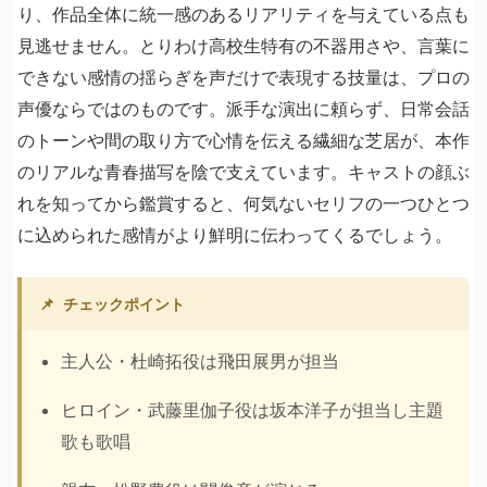
り、作品全体に統一感のあるリアリティを与えている点も
見逃せません。とりわけ高校生特有の不器用さや、言葉に
できない感情の揺らぎを声だけで表現する技量は、プロの
声優ならではのものです。派手な演出に頼らず、日常会話
のトーンや間の取り方で心情を伝える繊細な芝居が、本作
のリアルな青春描写を陰で支えています。キャストの顔ぶ
れを知ってから鑑賞すると、何気ないセリフの一つひとつ
に込められた感情がより鮮明に伝わってくるでしょう。
📌
チェックポイント
主人公・杜崎拓役は飛田展男が担当
ヒロイン・武藤里伽子役は坂本洋子が担当し主題
歌も歌唱