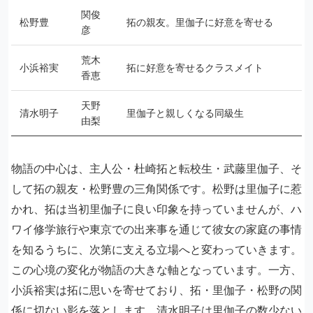
関俊
松野豊
拓の親友。里伽子に好意を寄せる
彦
荒木
小浜裕実
拓に好意を寄せるクラスメイト
香恵
天野
清水明子
里伽子と親しくなる同級生
由梨
物語の中心は、主人公・杜崎拓と転校生・武藤里伽子、そ
して拓の親友・松野豊の三角関係です。松野は里伽子に惹
かれ、拓は当初里伽子に良い印象を持っていませんが、ハ
ワイ修学旅行や東京での出来事を通じて彼女の家庭の事情
を知るうちに、次第に支える立場へと変わっていきます。
この心境の変化が物語の大きな軸となっています。一方、
小浜裕実は拓に思いを寄せており、拓・里伽子・松野の関
係に切ない影を落とします。清水明子は里伽子の数少ない