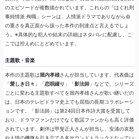
のエピソードが複数描かれています。これらの「はぐれ刑
事純情派 殉職」シーンは、人情派ドラマでありながら命
の重さを真正面から扱った本作の到達点と言えるでしょ
う。※具体的な犯人や結末の詳細はネタバレに配慮し、こ
こでは控えめにとどめています。
主題歌・音楽
本作の主題歌は
堀内孝雄
さんが担当しています。代表曲は
「
愛しき日々
」「
恋唄綴り
」「
影法師
」などで、シリーズ
ごとに変わる主題歌すべてを堀内孝雄さんが歌い継いだの
は、日本のテレビドラマ史上でも屈指の長期コラボレーシ
ョンです。「影法師」は第24回日本作詩大賞を受賞して
おり、ドラマファンだけでなく歌謡ファンからも高く評価
されています。劇伴は甲斐正人さんが担当し、安浦の哀愁
や人情の機微を引き立てる名サウンドトラックとなってい