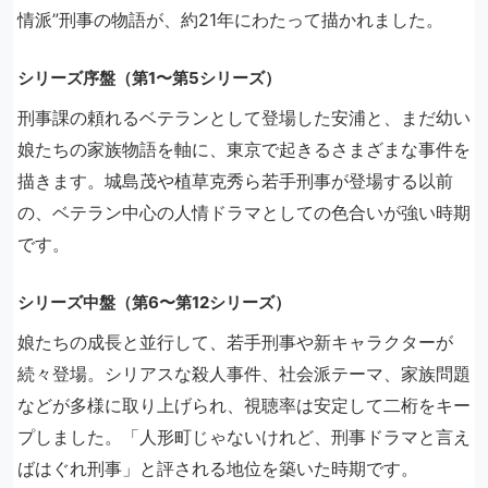
情派”刑事の物語が、約21年にわたって描かれました。
シリーズ序盤（第1〜第5シリーズ）
刑事課の頼れるベテランとして登場した安浦と、まだ幼い
娘たちの家族物語を軸に、東京で起きるさまざまな事件を
描きます。城島茂や植草克秀ら若手刑事が登場する以前
の、ベテラン中心の人情ドラマとしての色合いが強い時期
です。
シリーズ中盤（第6〜第12シリーズ）
娘たちの成長と並行して、若手刑事や新キャラクターが
続々登場。シリアスな殺人事件、社会派テーマ、家族問題
などが多様に取り上げられ、視聴率は安定して二桁をキー
プしました。「人形町じゃないけれど、刑事ドラマと言え
ばはぐれ刑事」と評される地位を築いた時期です。