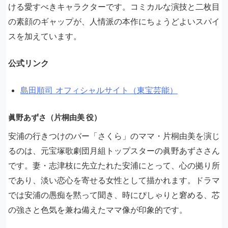
ける愛すべきキャラクターです。コミカルな演技と二枚目
の素顔のギャップが、人情派の本作にちょうどよいスパイ
スを加えています。
公式リンク
島田順司 オフィシャルサイト（東宝芸能）
眞野あずさ（片桐由美 役）
安浦の行きつけのバー「さくら」のママ・片桐由美を演じ
るのは、元宝塚歌劇団月組トップスターの眞野あずささん
です。妻・志津枝に先立たれた安浦にとって、心の拠り所
であり、淡い恋心を寄せる女性として描かれます。ドラマ
では安浦の愚痴を黙って聞き、時にぴしゃりと窘める、芯
の強さと色気を兼ね備えたママ像が印象的です。