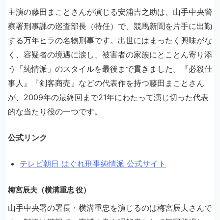
主演の藤田まことさんが演じる安浦吉之助は、山手中央警
察署刑事課の巡査部長（特任）で、競馬新聞を片手に出勤
する万年ヒラの名物刑事です。出世にはまったく興味がな
く、容疑者の境遇に涙し、被害者の家族にとことん寄り添
う「純情派」のスタイルを最後まで貫きました。『必殺仕
事人』『剣客商売』などの代表作を持つ藤田まことさん
が、2009年の最終回まで21年にわたって演じ切った代表
的な当たり役の一つです。
公式リンク
テレビ朝日 はぐれ刑事純情派 公式サイト
梅宮辰夫（横溝重忠 役）
山手中央署の署長・横溝重忠を演じるのは梅宮辰夫さんで