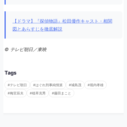
【ドラマ】『探偵物語』松田優作キャスト・相関
図とあらすじを徹底解説
© テレビ朝日／東映
Tags
#テレビ朝日
#はぐれ刑事純情派
#城島茂
#堀内孝雄
#梅宮辰夫
#植草克秀
#藤田まこと