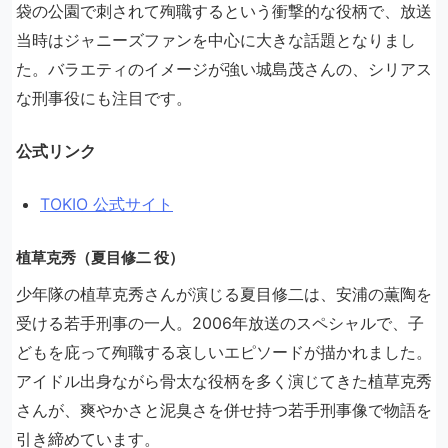
袋の公園で刺されて殉職するという衝撃的な役柄で、放送
当時はジャニーズファンを中心に大きな話題となりまし
た。バラエティのイメージが強い城島茂さんの、シリアス
な刑事役にも注目です。
公式リンク
TOKIO 公式サイト
植草克秀（夏目修二 役）
少年隊の植草克秀さんが演じる夏目修二は、安浦の薫陶を
受ける若手刑事の一人。2006年放送のスペシャルで、子
どもを庇って殉職する哀しいエピソードが描かれました。
アイドル出身ながら骨太な役柄を多く演じてきた植草克秀
さんが、爽やかさと泥臭さを併せ持つ若手刑事像で物語を
引き締めています。