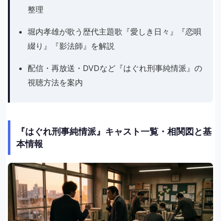
整理
堀内孝雄が歌う歴代主題歌『愛しき日々』『恋唄
綴り』『影法師』を解説
配信・再放送・DVDなど『はぐれ刑事純情派』の
視聴方法を案内
『はぐれ刑事純情派』キャスト一覧・相関図と基
本情報