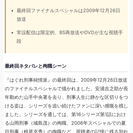
最終回ファイナルスペシャルは2009年12月26日
放送
常設配信は限定的、BS再放送やDVDが主な視聴手
段
最終回ネタバレと殉職シーン
『はぐれ刑事純情派』の最終回は、2009年12月26日放送
のファイナルスペシャルで描かれました。安浦吉之助が長
年勤めた山手中央署を去り、刑事人生に静かな区切りをつ
ける姿は、シリーズを追い続けたファンに深い感慨を残し
ました。シリーズを通しては、第16シリーズ第1話におけ
る山岡刑事（城島茂）の殉職、2006年スペシャルでの夏
目刑事（植草克秀）の殉職など、視聴者の記憶に残る別れ