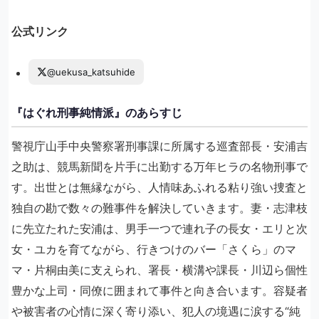
公式リンク
@uekusa_katsuhide
『はぐれ刑事純情派』のあらすじ
警視庁山手中央警察署刑事課に所属する巡査部長・安浦吉
之助は、競馬新聞を片手に出勤する万年ヒラの名物刑事で
す。出世とは無縁ながら、人情味あふれる粘り強い捜査と
独自の勘で数々の難事件を解決していきます。妻・志津枝
に先立たれた安浦は、男手一つで連れ子の長女・エリと次
女・ユカを育てながら、行きつけのバー「さくら」のマ
マ・片桐由美に支えられ、署長・横溝や課長・川辺ら個性
豊かな上司・同僚に囲まれて事件と向き合います。容疑者
や被害者の心情に深く寄り添い、犯人の境遇に涙する“純