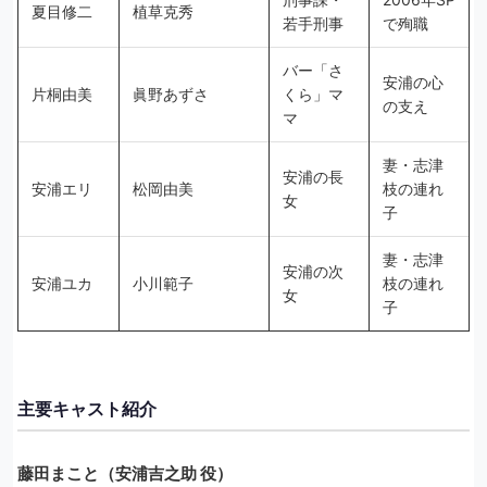
夏目修二
植草克秀
若手刑事
で殉職
バー「さ
安浦の心
片桐由美
眞野あずさ
くら」マ
の支え
マ
妻・志津
安浦の長
安浦エリ
松岡由美
枝の連れ
女
子
妻・志津
安浦の次
安浦ユカ
小川範子
枝の連れ
女
子
主要キャスト紹介
藤田まこと（安浦吉之助 役）