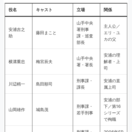
役名
キャスト
立場
関係
山手中央
主人公／
安浦吉之
署刑事
藤田まこと
エリ・ユ
助
課・巡査
カの父
部長
安浦の理
山手中央
横溝重忠
梅宮辰夫
解者・上
署・署長
司
刑事課・
安浦の直
川辺精一
島田順司
課長
属上司
安浦の部
刑事課・
下／第16
山岡雄作
城島茂
若手刑事
シリーズ
で殉職
刑事課・
2006年SP