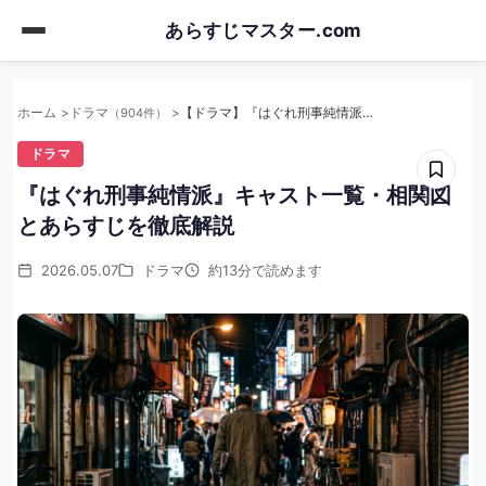
Skip
あらすじマスター.com
to
main
content
ホーム
ドラマ
【ドラマ】『はぐれ刑事純情派』キャスト一覧・相関図とあらすじを徹底解説
（904件）
ドラマ
『はぐれ刑事純情派』キャスト一覧・相関図
とあらすじを徹底解説
2026.05.07
ドラマ
約13分で読めます