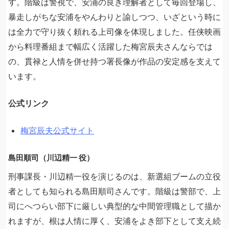
す。階級は警視で、安浦の良き理解者として毎回登場し、
暴走しがちな安浦をやんわりと諭しつつ、いざという時に
は全力で守り抜く頼れる上司像を体現しました。任侠映画
から料理番組まで幅広く活躍した梅宮辰夫さんならでは
の、貫禄と人情を併せ持つ署長像が作品の安定感を支えて
います。
公式リンク
梅宮辰夫公式サイト
島田順司（川辺精一 役）
刑事課長・川辺精一役を演じるのは、新選組ブームの立役
者としても知られる島田順司さんです。階級は警部で、上
司にへつらい部下に厳しい典型的な中間管理職として描か
れますが、根は人情に厚く、安浦をよき部下として支え続