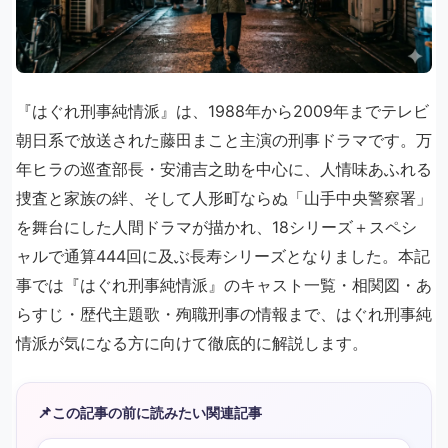
『はぐれ刑事純情派』は、1988年から2009年までテレビ
朝日系で放送された藤田まこと主演の刑事ドラマです。万
年ヒラの巡査部長・安浦吉之助を中心に、人情味あふれる
捜査と家族の絆、そして人形町ならぬ「山手中央警察署」
を舞台にした人間ドラマが描かれ、18シリーズ＋スペシ
ャルで通算444回に及ぶ長寿シリーズとなりました。本記
事では『はぐれ刑事純情派』のキャスト一覧・相関図・あ
らすじ・歴代主題歌・殉職刑事の情報まで、はぐれ刑事純
情派が気になる方に向けて徹底的に解説します。
📌
この記事の前に読みたい関連記事