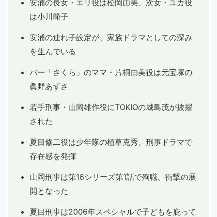
安浦の長女・エリ役は松岡由美、次女・ユカ役
は小川範子
安浦の連れ子設定が、家族ドラマとしての深み
を生んでいる
バー「さくら」のママ・片桐由美役は元宝塚の
眞野あずさ
若手刑事・山岡雄作役にTOKIOの城島茂が抜擢
された
夏目修二役は少年隊の植草克秀、刑事ドラマで
存在感を発揮
山岡刑事は第16シリーズ第1話で殉職、衝撃の展
開となった
夏目刑事は2006年スペシャルで子どもを庇って