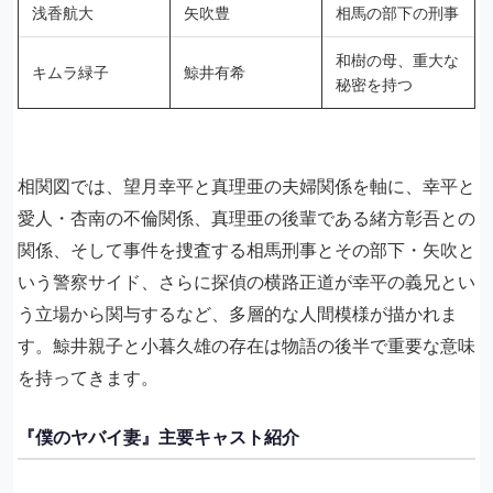
浅香航大
矢吹豊
相馬の部下の刑事
和樹の母、重大な
キムラ緑子
鯨井有希
秘密を持つ
相関図では、望月幸平と真理亜の夫婦関係を軸に、幸平と
愛人・杏南の不倫関係、真理亜の後輩である緒方彰吾との
関係、そして事件を捜査する相馬刑事とその部下・矢吹と
いう警察サイド、さらに探偵の横路正道が幸平の義兄とい
う立場から関与するなど、多層的な人間模様が描かれま
す。鯨井親子と小暮久雄の存在は物語の後半で重要な意味
を持ってきます。
『僕のヤバイ妻』主要キャスト紹介