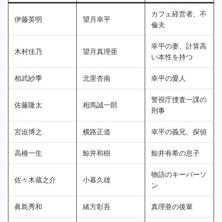
カフェ経営者、不
伊藤英明
望月幸平
倫夫
幸平の妻、計算高
木村佳乃
望月真理亜
い本性を持つ
相武紗季
北里杏南
幸平の愛人
警視庁捜査一課の
佐藤隆太
相馬誠一郎
刑事
宮迫博之
横路正道
幸平の義兄、探偵
高橋一生
鯨井和樹
鯨井有希の息子
物語のキーパーソ
佐々木蔵之介
小暮久雄
ン
眞島秀和
緒方彰吾
真理亜の後輩