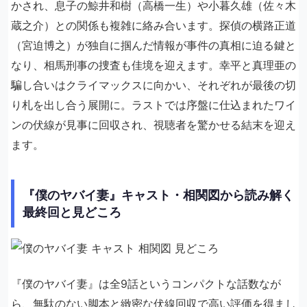
かされ、息子の鯨井和樹（高橋一生）や小暮久雄（佐々木
蔵之介）との関係も複雑に絡み合います。探偵の横路正道
（宮迫博之）が独自に掴んだ情報が事件の真相に迫る鍵と
なり、相馬刑事の捜査も佳境を迎えます。幸平と真理亜の
騙し合いはクライマックスに向かい、それぞれが最後の切
り札を出し合う展開に。ラストでは序盤に仕込まれたワイ
ンの伏線が見事に回収され、視聴者を驚かせる結末を迎え
ます。
『僕のヤバイ妻』キャスト・相関図から読み解く
最終回と見どころ
『僕のヤバイ妻』は全9話というコンパクトな話数なが
ら、無駄のない脚本と緻密な伏線回収で高い評価を得まし