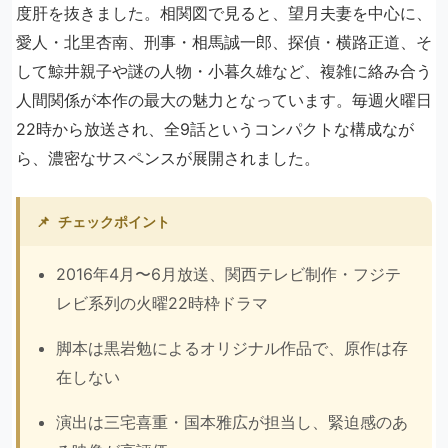
度肝を抜きました。相関図で見ると、望月夫妻を中心に、
愛人・北里杏南、刑事・相馬誠一郎、探偵・横路正道、そ
して鯨井親子や謎の人物・小暮久雄など、複雑に絡み合う
人間関係が本作の最大の魅力となっています。毎週火曜日
22時から放送され、全9話というコンパクトな構成なが
ら、濃密なサスペンスが展開されました。
📌
チェックポイント
2016年4月〜6月放送、関西テレビ制作・フジテ
レビ系列の火曜22時枠ドラマ
脚本は黒岩勉によるオリジナル作品で、原作は存
在しない
演出は三宅喜重・国本雅広が担当し、緊迫感のあ