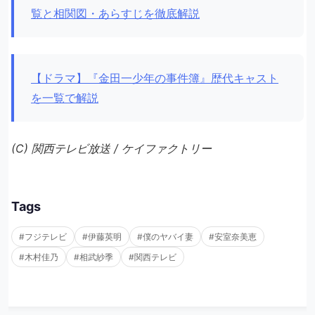
覧と相関図・あらすじを徹底解説
【ドラマ】『金田一少年の事件簿』歴代キャスト
を一覧で解説
(C) 関西テレビ放送 / ケイファクトリー
Tags
#フジテレビ
#伊藤英明
#僕のヤバイ妻
#安室奈美恵
#木村佳乃
#相武紗季
#関西テレビ