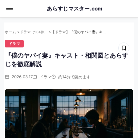
Skip
あらすじマスター.com
to
main
content
ホーム
ドラマ
【ドラマ】『僕のヤバイ妻』キャスト・相関図とあらすじを徹底解説
（904件）
ドラマ
『僕のヤバイ妻』キャスト・相関図とあらす
じを徹底解説
2026.03.17
ドラマ
約14分で読めます