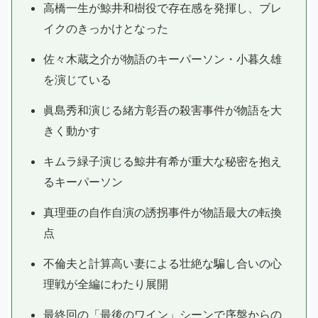
高橋一生が鯨井和樹役で存在感を発揮し、ブレ
イクのきっかけとなった
佐々木蔵之介が物語のキーパーソン・小暮久雄
を演じている
眞島秀和演じる緒方彰吾の殺害事件が物語を大
きく動かす
キムラ緑子演じる鯨井有希が重大な秘密を抱え
るキーパーソン
真理亜の自作自演の誘拐事件が物語最大の転換
点
不倫夫と計算高い妻による壮絶な騙し合いの心
理戦が全編にわたり展開
最終回の「最後のワイン」シーンで序盤からの