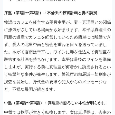
序盤（第1話〜第3話）：不倫夫の殺害計画と妻の誘拐
物語はカフェを経営する望月幸平が、妻・真理亜との関係
に嫌気がさしている場面から始まります。幸平は真理亜の
両親の遺産でカフェを経営しているため簡単には離婚でき
ず、愛人の北里杏南と密会を重ねる日々を送っていまし
た。やがて杏南は幸平に、ワインに毒を仕込んで真理亜を
殺害する計画を持ちかけます。幸平は最後のワインを準備
しますが、実行する前に真理亜が何者かに誘拐されるとい
う衝撃的な事件が発生します。警視庁の相馬誠一郎刑事が
捜査を開始し、身代金の要求や犯人からのメッセージな
ど、不穏な展開が続きます。
中盤（第4話〜第6話）：真理亜の恐ろしい本性が明らかに
中盤では物語が大きく転換します。実は真理亜は、杏南の