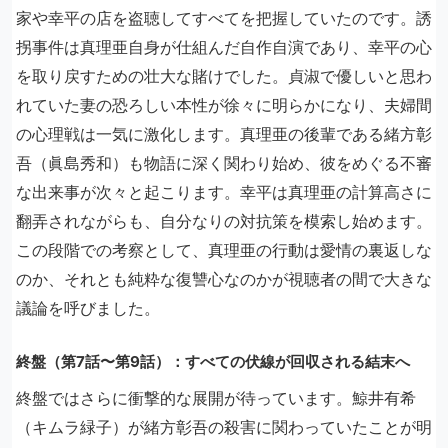
家や幸平の店を盗聴してすべてを把握していたのです。誘
拐事件は真理亜自身が仕組んだ自作自演であり、幸平の心
を取り戻すための壮大な賭けでした。貞淑で優しいと思わ
れていた妻の恐ろしい本性が徐々に明らかになり、夫婦間
の心理戦は一気に激化します。真理亜の後輩である緒方彰
吾（眞島秀和）も物語に深く関わり始め、彼をめぐる不審
な出来事が次々と起こります。幸平は真理亜の計算高さに
翻弄されながらも、自分なりの対抗策を模索し始めます。
この段階での考察として、真理亜の行動は愛情の裏返しな
のか、それとも純粋な復讐心なのかが視聴者の間で大きな
議論を呼びました。
終盤（第7話〜第9話）：すべての伏線が回収される結末へ
終盤ではさらに衝撃的な展開が待っています。鯨井有希
（キムラ緑子）が緒方彰吾の殺害に関わっていたことが明