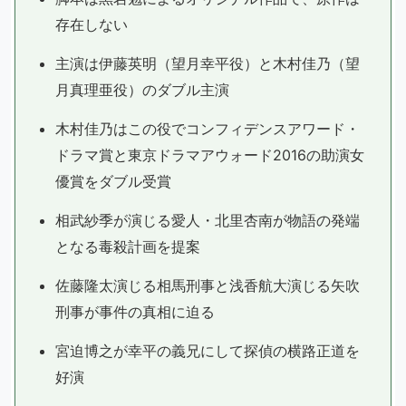
存在しない
主演は伊藤英明（望月幸平役）と木村佳乃（望
月真理亜役）のダブル主演
木村佳乃はこの役でコンフィデンスアワード・
ドラマ賞と東京ドラマアウォード2016の助演女
優賞をダブル受賞
相武紗季が演じる愛人・北里杏南が物語の発端
となる毒殺計画を提案
佐藤隆太演じる相馬刑事と浅香航大演じる矢吹
刑事が事件の真相に迫る
宮迫博之が幸平の義兄にして探偵の横路正道を
好演