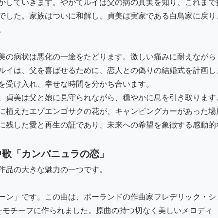
かしていきます。やがてルイは父の病の真実を知り、これまで
でした。家族はついに和解し、貞美は実家である白鳥家に戻り
。
美の病状は悪化の一途をたどります。激しい痛みに耐えながら
ルイは、父を喜ばせるために、恋人との偽りの結婚式を計画し
を受け入れ、幸せな時間を分かち合います。
、貞美は父と娘に見守られながら、穏やかに息を引き取ります
に植えたエゾエンゴサクの花が、キャンピングカーがあった場
に残した愛と再生の証であり、未来への希望を象徴する感動的
中歌「カンパニュラの恋」
作品の大きな魅力の一つです。
ーン」です。この曲は、ポーランドの作曲家フレデリック・シ
」をモチーフに作られました。原曲の持つ切なく美しいメロディ