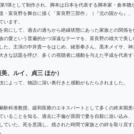
の第1弾として制作され、脚本は日本を代表する脚本家・倉本聰
道・富良野を舞台に描く「富良野三部作」（『北の国から』、
ています。
を前にして、過去の過ちから絶縁状態にあった家族との関係を
族の愛という普遍的かつ深遠なテーマを、富良野の雄大で美し
した。主演の中井貴一をはじめ、緒形拳さん、黒木メイサ、神
大きな話題を呼び、多くの視聴者に感動を与えた平成を代表す
美、ルイ、貞三 ほか）
技によって、物語に深い奥行きと感動がもたらされました。
麻酔科准教授。緩和医療のエキスパートとして多くの終末期患
ていることを知る。過去に不倫が原因で妻を自殺に追い込み、
していた。死を意識し、残された時間で家族との絆を取り戻す
る。