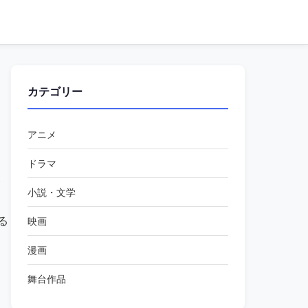
カテゴリー
アニメ
ドラマ
倉
小説・文学
る
映画
漫画
舞台作品