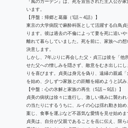
『風のガーデン』は、死を宣告された主人公が家
います。
【序盤：帰郷と葛藤（1話～4話）】
東京の大学病院で麻酔科医として活躍する白鳥貞
ります。彼は過去の不倫によって妻を死に追いや
離れて暮らしていました。死を前に、家族への想
決意します。
しかし、7年ぶりに再会した父・貞三は彼を「他
せた父への憎しみを隠さず、敵意をむき出しにし
りを喜びます。貞美は身元を偽り、遠縁の親戚「
を始め、少しずつ家族との距離を縮めようと試み
【中盤：心の氷解と家族の再生（5話～9話）】
貞美の病状は徐々に進行し、激しい痛みに襲われ
の当たりにするうちに、ルイの心は揺れ動き始め
案じ、食事を運ぶなど不器気な愛情を見せ始めま
貞美は、自分が父親であることを岳に伝え、限ら