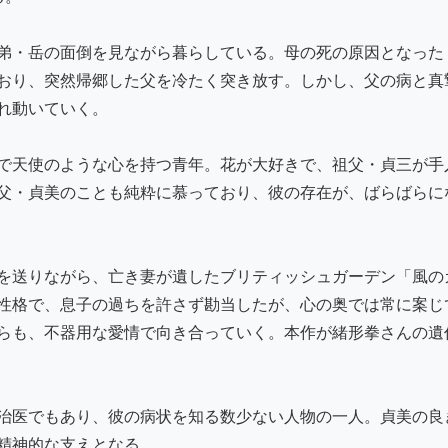
弟・岳の面倒を見ながら暮らしている。母の死の原因となった
おり、突然帰郷した父を冷たく突き放す。しかし、父の病と真
れ動いていく。
で天使のような心を持つ青年。花が大好きで、祖父・貞三が手
父・貞美のことも純粋に慕っており、彼の存在が、ばらばらに
を送りながら、亡き妻が遺したブリティッシュガーデン「風の
性格で、息子の過ちを許さず勘当したが、心の奥では常に案じ
らも、不器用な愛情で向き合っていく。本作が緒形拳さんの遺
治医でもあり、彼の病状を知る数少ない人物の一人。貞美の良
精神的な支えとなる。