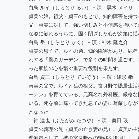
白鳥 ルイ（しらとり るい） – 演：黒木 メイサ
貞美の娘。祖父・貞三のもとで、知的障害を持つ
父・貞美に対して、強い憎しみと不信感を抱いて
な姿に触れるうちに、固く閉ざした心が次第に揺
白鳥 岳（しらとり がく） – 演：神木 隆之介
貞美の息子で、ルイの弟。知的障害があり、純粋
れする「風のガーデン」で多くの時間を過ごす。
った家族の心を繋ぐ重要な役割を果たす。
白鳥 貞三（しらとり ていぞう） – 演：緒形 拳
貞美の父で、ルイと岳の祖父。富良野で隠居生活
ーデン」を育てている、元高名な外科医。厳格な
いる。死を前に帰ってきた息子の姿に葛藤しなが
となった。
二神 達也（ふたがみ たつや） – 演：奥田 瑛二
貞美の義理の兄（貞美の亡き妻の兄）。貞美の主
理解者として、彼の富良野への帰郷を後押しし、