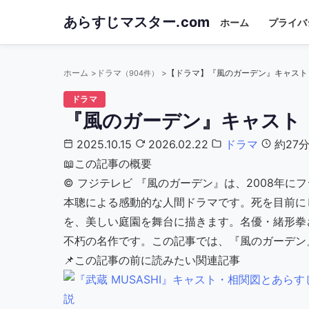
Skip
あらすじマスター.com
ホーム
プライバ
to
main
content
ホーム
ドラマ
（904件）
ドラマ
『風のガーデン』キャスト
2025.10.15
2026.02.22
ドラマ
約27
📖
この記事の概要
©︎ フジテレビ 『風のガーデン』は、2008年
本聰による感動的な人間ドラマです。死を目前に
を、美しい庭園を舞台に描きます。名優・緒形拳
不朽の名作です。この記事では、『風のガーデン』
📌
この記事の前に読みたい関連記事