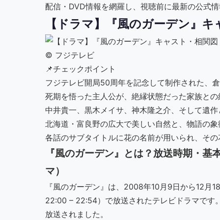
配信・DVD情報を網羅し、視聴前に最新の公式
【ドラマ】『風のガーデン』キ
©︎ フジテレビ
📌
チェックポイント
フジテレビ開局50周年を記念して制作された、
死期を悟った主人公が、絶縁状態だった家族との
中井貴一、黒木メイサ、神木隆之介、そして遺作
北海道・富良野の広大で美しい自然と、物語の象
各話のサブタイトルに花の名前が用いられ、その
『風のガーデン』とは？放送時期・基本
マ）
『風のガーデン』は、2008年10月9日から12
22:00 – 22:54）で放送されたテレビドラ
放送されました。