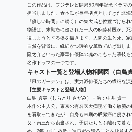
この作品は、フジテレビ開局50周年記念ドラマ
担当しました。倉本氏が長年拠点としてきた北海
『優しい時間』に続く）の集大成と位置づけられ
物語は、末期癌に侵された一人の麻酔科医が、死
復しようとする姿を描きます。人間の生と死、家
自然を背景に、繊細かつ詩的な筆致で紡ぎ出しま
隆之介といった豪華俳優陣の魂のこもった演技も
名作ドラマの一つです。
キャスト一覧と登場人物相関図（白鳥貞
『風のガーデン』は、実力派俳優たちの繊細な演
【主要キャストと登場人物】
白鳥 貞美（しらとり さだみ） – 演：中井 貴一
本作の主人公。東京の有名医大病院で働く敏腕の
を看取ってきたが、自身も末期の膵臓癌に侵され
父・貞三から勘当され、子供たちとも離れて暮ら
め、7年ぶりに故郷・富良野へ帰ることを決意す