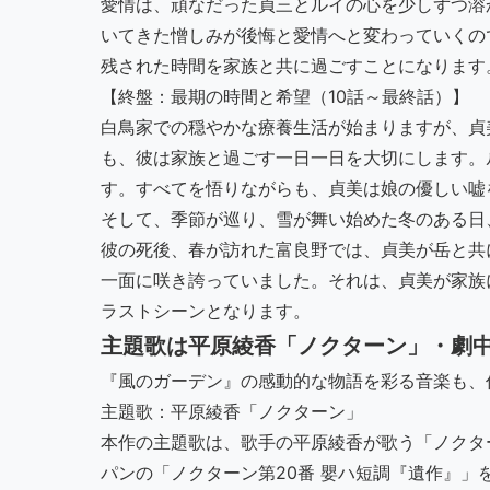
愛情は、頑なだった貞三とルイの心を少しずつ溶
いてきた憎しみが後悔と愛情へと変わっていくの
残された時間を家族と共に過ごすことになります
【終盤：最期の時間と希望（10話～最終話）】
白鳥家での穏やかな療養生活が始まりますが、貞
も、彼は家族と過ごす一日一日を大切にします。
す。すべてを悟りながらも、貞美は娘の優しい嘘
そして、季節が巡り、雪が舞い始めた冬のある日
彼の死後、春が訪れた富良野では、貞美が岳と共
一面に咲き誇っていました。それは、貞美が家族
ラストシーンとなります。
主題歌は平原綾香「ノクターン」・劇
『風のガーデン』の感動的な物語を彩る音楽も、
主題歌：平原綾香「ノクターン」
本作の主題歌は、歌手の平原綾香が歌う「ノクタ
パンの「ノクターン第20番 嬰ハ短調『遺作』