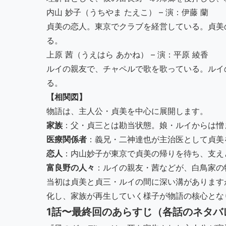
内山 妙子（うちやま たえこ） – 演：伊藤 蘭
貞美の恋人。東京でクラブを経営している。貞美
る。
上原 茜（うえはら あかね） – 演：平原 綾香
ルイの親友で、チャペルで歌を歌っている。ルイ
る。
【相関図】
物語は、主人公・貞美を中心に展開します。
家族
：父・貞三とは勘当状態。娘・ルイからは憎
医療関係者
：義兄・二神達也が主治医として貞美
恋人
：内山妙子が東京で貞美の帰りを待ち、支え
富良野の人々
：ルイの親友・茜などが、白鳥家の
当初は貞美と貞三・ルイの間に深い溝があります
化し、家族が再生していく様子が物語の核心とな
1話〜最終回のあらすじ（各話のネタバ