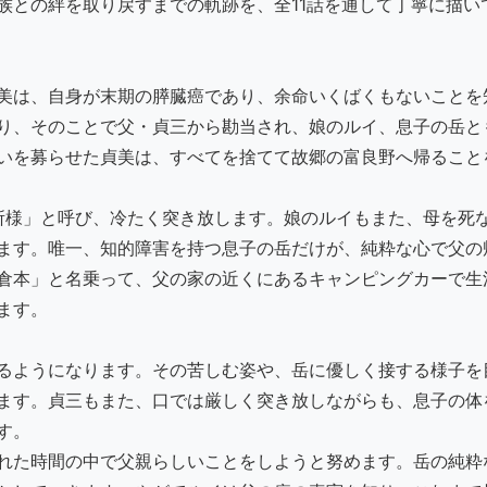
族との絆を取り戻すまでの軌跡を、全11話を通して丁寧に描い
美は、自身が末期の膵臓癌であり、余命いくばくもないことを
り、そのことで父・貞三から勘当され、娘のルイ、息子の岳と
いを募らせた貞美は、すべてを捨てて故郷の富良野へ帰ること
所様」と呼び、冷たく突き放します。娘のルイもまた、母を死
ます。唯一、知的障害を持つ息子の岳だけが、純粋な心で父の
倉本」と名乗って、父の家の近くにあるキャンピングカーで生
ます。
るようになります。その苦しむ姿や、岳に優しく接する様子を
ます。貞三もまた、口では厳しく突き放しながらも、息子の体
す。
れた時間の中で父親らしいことをしようと努めます。岳の純粋