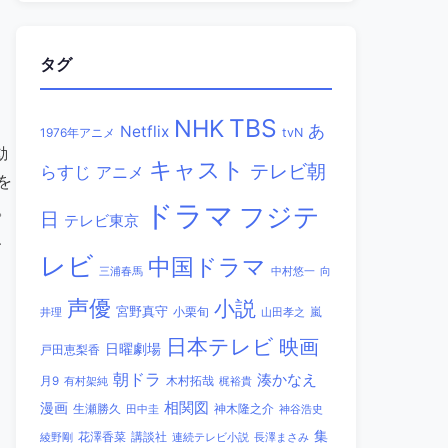
タグ
TBS
NHK
あ
Netflix
1976年アニメ
tvN
動
キャスト
テレビ朝
らすじ
アニメ
を
ドラマ
。
フジテ
日
テレビ東京
、
レビ
中国ドラマ
三浦春馬
中村悠一
向
声優
小説
宮野真守
小栗旬
嵐
井理
山田孝之
日本テレビ
映画
日曜劇場
戸田恵梨香
朝ドラ
湊かなえ
木村拓哉
月9
有村架純
梶裕貴
相関図
漫画
生瀬勝久
田中圭
神木隆之介
神谷浩史
集
講談社
綾野剛
花澤香菜
連続テレビ小説
長澤まさみ