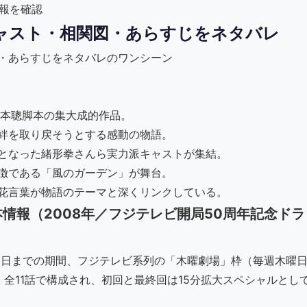
情報を確認
ャスト・相関図・あらすじをネタバレ
倉本聰脚本の集大成的作品。
絆を取り戻そうとする感動の物語。
となった緒形拳さんら実力派キャストが集結。
徴である「風のガーデン」が舞台。
花言葉が物語のテーマと深くリンクしている。
情報（2008年／フジテレビ開局50周年記念ドラ
月18日までの期間、フジテレビ系列の「木曜劇場」枠（毎週木曜
マです。全11話で構成され、初回と最終回は15分拡大スペシャルとし