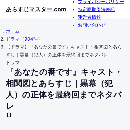
プライバシーポリシー
Skip
あらすじマスター.com
特定商取引法表記
to
運営者情報
main
お問い合わせ
content
ホーム
ドラマ
（904件）
【ドラマ】『あなたの番です』キャスト・相関図とあら
すじ｜黒幕（犯人）の正体を最終回までネタバレ
ドラマ
『あなたの番です』キャスト・
相関図とあらすじ｜黒幕（犯
人）の正体を最終回までネタバ
レ