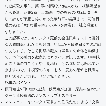
な連続殺人事件。第1章の衝撃的な結末から、横浜流星さ
んらを迎えた第2章「反撃編」での怒涛の伏線回収、そ
して誰もが予想し得なかった最終回の黒幕まで、毎週日
曜の夜は「#あな番考察」がSNSを席巻し、社会現象と
なりました。
この記事では、キウンクエ蔵前の全住民キャストと複雑
な人間関係がわかる相関図、第1話から最終回までの詳細
なあらすじ、そして衝撃の犯人（黒幕）の正体と動機ま
で、本作の魅力を徹底的にネタバレ解説します。Hulu限
定の「扉の向こう」や『劇場版』との違いにも触れてい
きますので、未視聴の方も、もう一度あの恐怖と興奮を
振り返りたい方も、ぜひご覧ください。
記事のポイント
原田知世×田中圭W主演、秋元康が企画・原案を務めた2
クール連続放送のノンストップミステリー
マンション「キウンクエ蔵前」の住民たちによる「交換