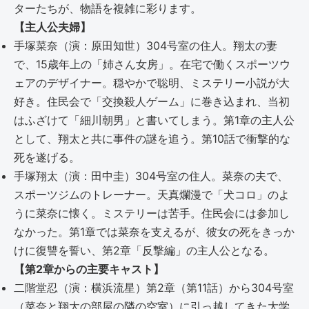
ターたちが、物語を複雑に彩ります。
【主人公夫婦】
手塚菜奈（演：原田知世）304号室の住人。翔太の妻
で、15歳年上の「姉さん女房」。在宅で働くスポーツウ
ェアのデザイナー。穏やかで聡明、ミステリー小説が大
好き。住民会で「交換殺人ゲーム」に巻き込まれ、当初
はふざけて「細川朝男」と書いてしまう。第1章の主人公
として、翔太と共に事件の謎を追う。第10話で衝撃的な
死を遂げる。
手塚翔太（演：田中圭）304号室の住人。菜奈の夫で、
スポーツジムのトレーナー。天真爛漫で「犬コロ」のよ
うに菜奈に懐く。ミステリーは苦手。住民会には参加し
なかった。第1章では菜奈を支えるが、彼女の死をきっか
けに復讐を誓い、第2章「反撃編」の主人公となる。
【第2章からの主要キャスト】
二階堂忍（演：横浜流星）第2章（第11話）から304号室
（菜奈と翔太の部屋の隣の空室）に引っ越してきた大学