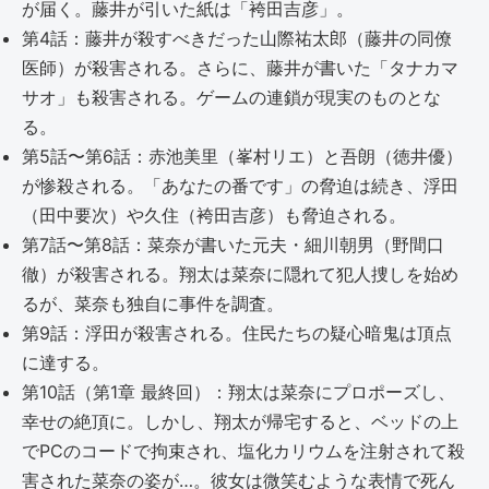
が届く。藤井が引いた紙は「袴田吉彦」。
第4話：藤井が殺すべきだった山際祐太郎（藤井の同僚
医師）が殺害される。さらに、藤井が書いた「タナカマ
サオ」も殺害される。ゲームの連鎖が現実のものとな
る。
第5話〜第6話：赤池美里（峯村リエ）と吾朗（徳井優）
が惨殺される。「あなたの番です」の脅迫は続き、浮田
（田中要次）や久住（袴田吉彦）も脅迫される。
第7話〜第8話：菜奈が書いた元夫・細川朝男（野間口
徹）が殺害される。翔太は菜奈に隠れて犯人捜しを始め
るが、菜奈も独自に事件を調査。
第9話：浮田が殺害される。住民たちの疑心暗鬼は頂点
に達する。
第10話（第1章 最終回）：翔太は菜奈にプロポーズし、
幸せの絶頂に。しかし、翔太が帰宅すると、ベッドの上
でPCのコードで拘束され、塩化カリウムを注射されて殺
害された菜奈の姿が…。彼女は微笑むような表情で死ん