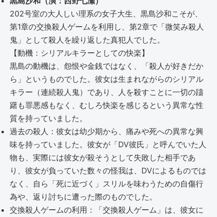
黒島沙和（演：西野七瀬）
202号室の大人しい理系の女子大生、黒島沙和こそが、
第1章の交換殺人ゲームを利用し、第2章で「微笑み殺人
鬼」として殺人を繰り返した真犯人でした。
【動機：シリアルキラーとしての快楽】
黒島の動機は、怨恨や金銭ではなく、「殺人が好きだか
ら」というものでした。彼女は生まれながらのシリアル
キラー（連続殺人鬼）であり、人を殺すことに一切の躊
躇も罪悪感もなく、むしろ快楽を感じるという異常な性
質を持っていました。
過去の殺人：彼女は幼少期から、痛みや死への異常な興
味を持っていました。彼女が「DV彼氏」と呼んでいた人
物も、実際には彼女が殺そうとして失敗した相手であ
り、彼女が負っていた数々の怪我は、DVによるものでは
なく、自ら「死に近づく」スリルを味わうための自傷行
為や、返り討ちに遭った際のものでした。
交換殺人ゲームの利用：「交換殺人ゲーム」は、彼女に