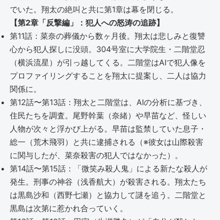
でいた。翔太の絶叫と共に第1章は幕を閉じる。
【第2章「反撃編」：犯人への怒涛の追跡】
第11話：菜奈の葬儀から数ヶ月後。翔太は悲しみと復讐
心から犯人探しに没頭。304号室に大学院生・二階堂忍
（横浜流星）が引っ越してくる。二階堂はAIで犯人像を
プロファイリングすることを翔太に提案し、二人は協力
関係に。
第12話〜第13話：翔太と二階堂は、AIの分析に基づき、
住民たちを調査。尾野幹葉（奈緒）や早苗など、怪しい
人物が次々と浮かび上がる。早苗は監禁していた息子・
総一（荒木飛羽）と共に逮捕される（※彼女は山際殺害
に関与したが、菜奈殺害の犯人ではなかった）。
第14話〜第15話：「微笑み殺人鬼」による新たな殺人が
発生。刑事の神谷（浅香航大）が殺害される。翔太たち
は黒島沙和（西野七瀬）と協力して謎を追う。二階堂と
黒島は次第に惹かれ合っていく。