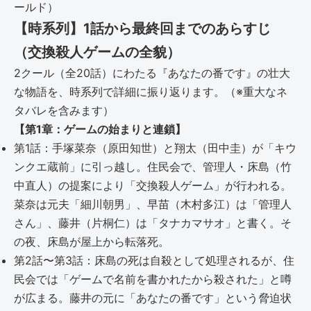
ールド）
【時系列】1話から最終回までのあらすじ
（交換殺人ゲームの全貌）
2クール（全20話）にわたる『あなたの番です』の壮大
な物語を、時系列で詳細に振り返ります。（※重大なネ
タバレを含みます）
【第1章：ゲームの始まりと連鎖】
第1話：手塚菜奈（原田知世）と翔太（田中圭）が「キウ
ンクエ蔵前」に引っ越し。住民会で、管理人・床島（竹
中直人）の提案により「交換殺人ゲーム」が行われる。
菜奈は元夫「細川朝男」、早苗（木村多江）は「管理人
さん」、藤井（片桐仁）は「タナカマサオ」と書く。そ
の夜、床島が屋上から転落死。
第2話〜第3話：床島の死は自殺として処理されるが、住
民会では「ゲームで名前を書かれたから殺された」と噂
が広まる。藤井の元に「あなたの番です」という脅迫状