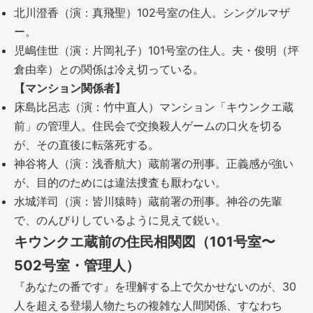
北川澄香（演：真飛聖）102号室の住人。シングルマザ
ー。
児嶋佳世（演：片岡礼子）101号室の住人。夫・俊明（坪
倉由幸）との関係は冷え切っている。
【マンション関係者】
床島比呂志（演：竹中直人）マンション「キウンクエ蔵
前」の管理人。住民会で交換殺人ゲームの口火を切る
が、その直後に転落死する。
神谷将人（演：浅香航大）蔵前署の刑事。正義感が強い
が、目的のためには違法捜査も厭わない。
水城洋司（演：皆川猿時）蔵前署の刑事。神谷の先輩
で、のんびりしているように見えて鋭い。
キウンクエ蔵前の住民相関図（101号室〜
502号室・管理人）
『あなたの番です』を理解する上で欠かせないのが、30
人を超える登場人物たちの複雑な人間関係、すなわち