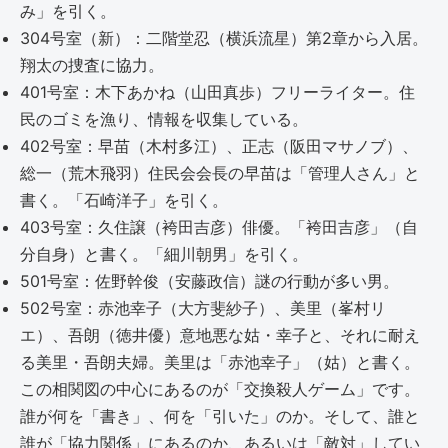
み」を引く。
304号室（新）：二階堂忍（横浜流星）第2章から入居。
翔太の捜査に協力。
401号室：木下あかね（山田真歩）フリーライター。住
民のゴミを漁り、情報を収集している。
402号室：早苗（木村多江）、正志（阪田マサノブ）、
総一（荒木飛羽）住民会会長の早苗は「管理人さん」と
書く。「石崎洋子」を引く。
403号室：久住譲（袴田吉彦）俳優。「袴田吉彦」（自
分自身）と書く。「細川朝男」を引く。
501号室：佐野幹俊（安藤政信）謎の行動が多い男。
502号室：赤池幸子（大方斐紗子）、美里（峯村リ
エ）、吾朗（徳井優）意地悪な姑・幸子と、それに耐え
る美里・吾朗夫婦。美里は「赤池幸子」（姑）と書く。
この相関図の中心にあるのが「交換殺人ゲーム」です。
誰が何を「書き」、何を「引いた」のか。そして、誰と
誰が「協力関係」にあるのか、あるいは「敵対」してい