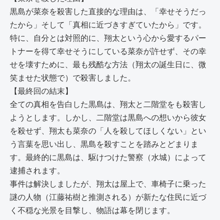
黒島が菜奈を殺害した直接的な理由は、「幸せそうだっ
たから」そして「真相に近づきすぎていたから」です。
特に、自分とは対照的に、翔太という心から愛するパー
トナーを得て幸せそうにしている菜奈が許せず、その幸
せを壊すために、最も残酷な方法（翔太の誕生日に、微
笑ませた状態で）で殺害しました。
【最終回の結末】
全ての真相を告白した黒島は、翔太と二階堂をも殺害し
ようとします。しかし、二階堂は黒島への想いから彼女
を殺せず、翔太も菜奈の「人を殺してほしくない」とい
う言葉を思い出し、黒島を殺すことを踏みとどまりま
す。最終的に黒島は、駆けつけた警察（水城）によって
逮捕されます。
事件は解決しましたが、翔太は屋上で、車椅子に乗った
謎の人物（江藤祐樹と推測される）が新たな住民に近づ
く不穏な光景を目撃し、物語は幕を閉じます。