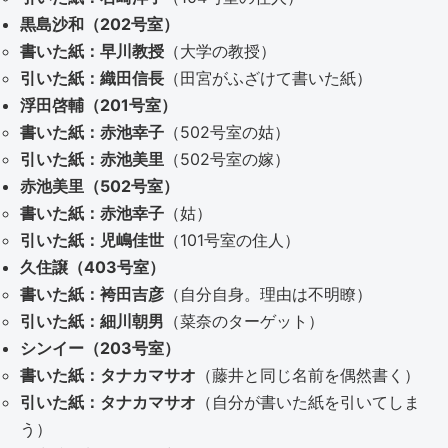
黒島沙和（202号室）
書いた紙：早川教授
（大学の教授）
引いた紙：織田信長
（田宮がふざけて書いた紙）
浮田啓輔（201号室）
書いた紙：赤池幸子
（502号室の姑）
引いた紙：赤池美里
（502号室の嫁）
赤池美里（502号室）
書いた紙：赤池幸子
（姑）
引いた紙：児嶋佳世
（101号室の住人）
久住譲（403号室）
書いた紙：袴田吉彦
（自分自身。理由は不明瞭）
引いた紙：細川朝男
（菜奈のターゲット）
シンイー（203号室）
書いた紙：タナカマサオ
（藤井と同じ名前を偶然書く）
引いた紙：タナカマサオ
（自分が書いた紙を引いてしま
う）