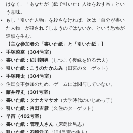
はなく、「あなたが（紙で引いた）人物を殺す番」とい
う意味。
もし「引いた人物」を殺さなければ、次は「自分が書い
た人物」が殺されてしまうのではないか、という恐怖が
連鎖を生む。
【主な参加者の「書いた紙」と「引いた紙」】
手塚菜奈（304号室）
書いた紙：細川朝男
（しつこく復縁を迫る元夫）
引いた紙：こうのたかふみ
（田宮のターゲット）
手塚翔太（304号室）
住民会不参加のため、ゲームには関与していない。
藤井淳史（301号室）
書いた紙：タナカマサオ
（大学時代のいじめっ子）
引いた紙：袴田吉彦
（久住のターゲット）
早苗（402号室）
書いた紙：管理人さん
（床島比呂志）
引いた紙：石崎洋子
（104号室の住人）