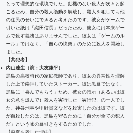
とって理想的な環境でした。動機のない殺人が次々と起
こるため、自分の殺人衝動を解放し、殺人を犯しても他
の住民のせいにできると考えたのです。彼女がゲームで
引いた紙は「織田信長」だったため、彼女には本来ゲー
ムで殺す義務はありませんでした。彼女は「ゲームのル
ール」ではなく、「自らの快楽」のために殺人を開始し
ました。
【共犯者】
内山達生（演：大友康平）
黒島の高校時代の家庭教師であり、彼女の異常性を理解
した上で崇拝していたストーカー。彼は黒幕ではなく、
黒島に「喜んでもらう」ため、彼女の指示（あるいは彼
女の意を汲んで）殺人を実行した「実行犯」の一人でし
た。神谷刑事や甲野貴文などを殺害したのは彼です。彼
が自殺したのは、黒島を守るために「自分が全ての犯人
だ」という嘘の幕引きをするためでした。
【菜奈を殺した理由】