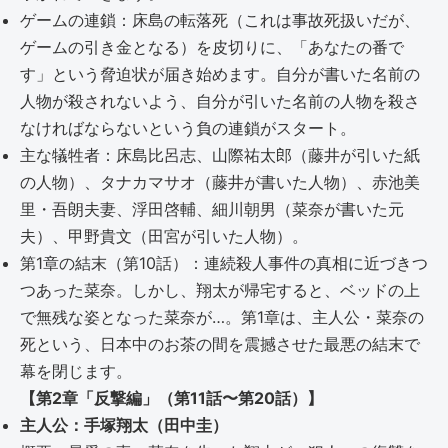
ゲームの連鎖：床島の転落死（これは事故死扱いだが、
ゲームの引き金となる）を皮切りに、「あなたの番で
す」という脅迫状が届き始めます。自分が書いた名前の
人物が殺されないよう、自分が引いた名前の人物を殺さ
なければならないという負の連鎖がスタート。
主な犠牲者：床島比呂志、山際祐太郎（藤井が引いた紙
の人物）、タナカマサオ（藤井が書いた人物）、赤池美
里・吾朗夫妻、浮田啓輔、細川朝男（菜奈が書いた元
夫）、甲野貴文（田宮が引いた人物）。
第1章の結末（第10話）：連続殺人事件の真相に近づきつ
つあった菜奈。しかし、翔太が帰宅すると、ベッドの上
で無残な姿となった菜奈が…。第1章は、主人公・菜奈の
死という、日本中のお茶の間を震撼させた最悪の結末で
幕を閉じます。
【第2章「反撃編」（第11話〜第20話）】
主人公：手塚翔太（田中圭）