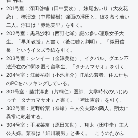
雀仲間。
201号室：浮田啓輔（田中要次）、妹尾あいり（大友花
恋）、柿沼遼（中尾暢樹）強面の浮田と、彼を慕う若い
二人。浮田は「赤池美里」を引く。
202号室：黒島沙和（西野七瀬）謎の多い理系女子大
生。「早川教授」と書く（後に嘘と判明）。「織田信
長」というイタズラ紙を引く。
203号室：シンイー（金澤美穂）、イクバル、グエン不
法滞在の仲間を匿う留学生。「タナカマサオ」を引く。
204号室：江藤祐樹（小池亮介）IT系の若者。住民たち
のPCをハッキングしている。
301号室：藤井淳史（片桐仁）医師。大学時代のいじめ
っ子「タナカマサオ」と書く。「袴田吉彦」を引く。
302号室：尾野幹葉（奈緒）主人公夫婦の隣人。翔太に
異常に執着する。
304号室：手塚菜奈（原田知世）、翔太（田中圭）主人
公夫婦。菜奈は「細川朝男」と書く。「こうのたかふ