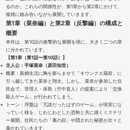
るのか。これらの関係性が、第1章から第2章にかけて、
複雑に絡み合いながら展開していきます。
第1章（菜奈編）と第2章（反撃編）の構成と
概要
本作は、第10話の衝撃的な展開を境に、大きく二つの章
に分かれています。
【第1章（第1話〜第10話）】
主人公：手塚菜奈（原田知世）
概要：新婚生活に胸を膨らませて「キウンクエ蔵前」に
引っ越してきた菜奈と翔太。しかし、菜奈が参加した住
民会で、管理人・床島（竹中直人）の提案により「交換
殺人ゲーム」が行われてしまう。
トーン：序盤は「冗談だったはずのゲーム」が現実にな
っていく様を、じわじわとした恐怖と共に描くミステリ
ー展開。住民たちの「裏の顔」や隠された秘密が次々と
暴かれていきます。