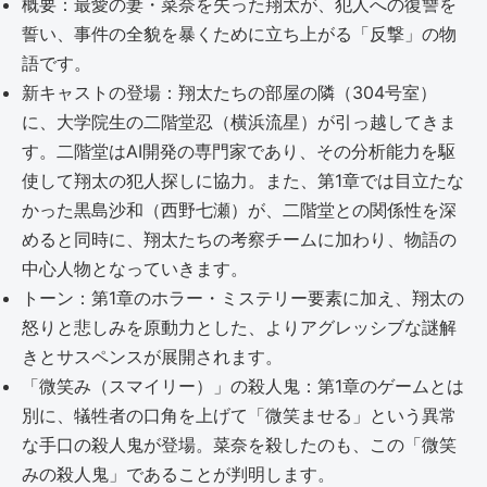
概要：最愛の妻・菜奈を失った翔太が、犯人への復讐を
誓い、事件の全貌を暴くために立ち上がる「反撃」の物
語です。
新キャストの登場：翔太たちの部屋の隣（304号室）
に、大学院生の二階堂忍（横浜流星）が引っ越してきま
す。二階堂はAI開発の専門家であり、その分析能力を駆
使して翔太の犯人探しに協力。また、第1章では目立たな
かった黒島沙和（西野七瀬）が、二階堂との関係性を深
めると同時に、翔太たちの考察チームに加わり、物語の
中心人物となっていきます。
トーン：第1章のホラー・ミステリー要素に加え、翔太の
怒りと悲しみを原動力とした、よりアグレッシブな謎解
きとサスペンスが展開されます。
「微笑み（スマイリー）」の殺人鬼：第1章のゲームとは
別に、犠牲者の口角を上げて「微笑ませる」という異常
な手口の殺人鬼が登場。菜奈を殺したのも、この「微笑
みの殺人鬼」であることが判明します。