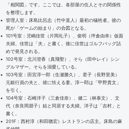
「相関図」です。ここでは、各部屋の住人とその関係性
を整理します。
管理人室：床島比呂志（竹中直人）最初の犠牲者。彼の
死が「ゲームの始まり」の合図となる。
101号室：児嶋佳世（片岡礼子）、俊明（坪倉由幸）仮面
夫婦。佳世は「夫」と書く。後に佳世はゴルフバッグ詰
めで発見される。
102号室：北川澄香（真飛聖）、そら（田中レイ）シン
グルマザー。そらを溺愛している。
103号室：田宮淳一郎（生瀬勝久）、君子（長野里美）
元銀行員の夫と、彼に怯える妻。淳一郎は「甲野貴文」
を引く。
104号室：石崎洋子（三倉佳奈）、健二（林泰文）、文
代（奈良岡朋子）姑と同居する夫婦。洋子は「吉村」と
書く。
201F：西村淳（和田聰宏）レストランの店主。床島の麻