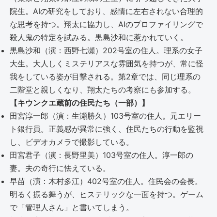
院生。AIの研究をしており、感情に左右されない合理的
な思考を持つ。翔太に協力し、AIのプロファイリングで
殺人鬼の特定を試みる。黒島沙和に惹かれていく。
黒島沙和（演：西野七瀬）202号室の住人。理系の女子
大生。大人しくミステリアスな雰囲気を持つが、常に怪
我をしている姿が目撃される。第2章では、同じ理系の
二階堂と親しくなり、翔太たちの考察にも参加する。
【キウンクエ蔵前の住民たち（一部）】
田宮淳一郎（演：生瀬勝久）103号室の住人。元エリー
ト銀行員。正義感が異常に強く、住民たちの行動を監視
し、ビデオカメラで撮影している。
田宮君子（演：長野里美）103号室の住人。淳一郎の
妻。夫の奇行に怯えている。
早苗（演：木村多江）402号室の住人。住民会の会長。
明るく振る舞うが、ヒステリックな一面を持つ。ゲーム
で「管理人さん」と書いてしまう。