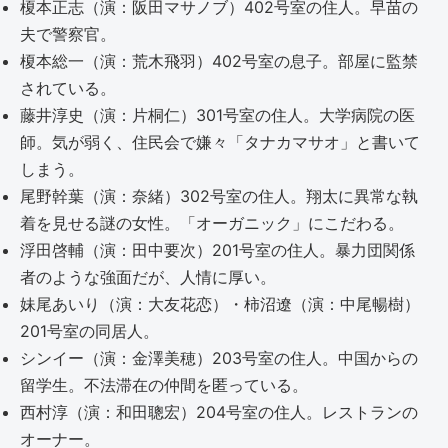
榎本正志（演：阪田マサノブ）402号室の住人。早苗の
夫で警察官。
榎本総一（演：荒木飛羽）402号室の息子。部屋に監禁
されている。
藤井淳史（演：片桐仁）301号室の住人。大学病院の医
師。気が弱く、住民会で嫌々「タナカマサオ」と書いて
しまう。
尾野幹葉（演：奈緒）302号室の住人。翔太に異常な執
着を見せる謎の女性。「オーガニック」にこだわる。
浮田啓輔（演：田中要次）201号室の住人。暴力団関係
者のような強面だが、人情に厚い。
妹尾あいり（演：大友花恋）・柿沼遼（演：中尾暢樹）
201号室の同居人。
シンイー（演：金澤美穂）203号室の住人。中国からの
留学生。不法滞在の仲間を匿っている。
西村淳（演：和田聰宏）204号室の住人。レストランの
オーナー。