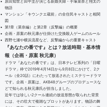
原田知世と田中圭が演じる新婚夫婦・手塚菜奈と翔太の
物語
マンション「キウンクエ蔵前」の全住民キャストと相関
図
第1章（菜奈編）と第2章（反撃編）の概要
企画・原案の秋元康が仕掛けた交換殺人ゲームのルール
西野七瀬や横浜流星など、反撃編からの重要キャスト
『あなたの番です』とは？放送時期・基本情
報（企画・原案 秋元康）
ドラマ『あなたの番です』は、日本テレビ系列の「日曜
ドラマ」枠で2019年4月14日から9月8日にかけて、2ク
ール（全20話）にわたって放送されたミステリードラマ
です。企画・原案は、AKB48グループのプロデュースな
どで知られる秋元康氏が担当しました。
近年では珍しい2クール連続の放送形態が取られた背景
には、その壮大で複雑なプロットがあります。物語の舞