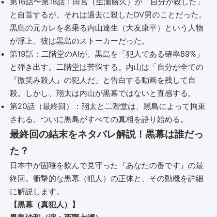
第16話〜第18話：田宮（生瀬勝久）が「自分が殺した」
と自首するが、それは過去に殺したDV男のことだった。
黒島の元カレを名乗る内山達生（大友康平）という人物
が浮上。彼は黒島のストーカーだった。
第19話：二階堂のAIが、黒島を「犯人である確率89%」
と弾き出す。二階堂は苦悩する。内山は「自分が全ての
『微笑み殺人』の犯人だ」と告白する動画を残して自
殺。しかし、翔太は内山が黒幕ではないと直感する。
第20話（最終回）：翔太と二階堂は、黒島によって拘束
される。ついに黒島がすべての真相を語り始める。
最終回の結末をネタバレ解説！黒幕は誰だっ
た？
日本中が固唾を飲んで見守った『あなたの番です』の最
終回。衝撃的な黒幕（犯人）の正体と、その動機を詳細
に解説します。
【黒幕（真犯人）】