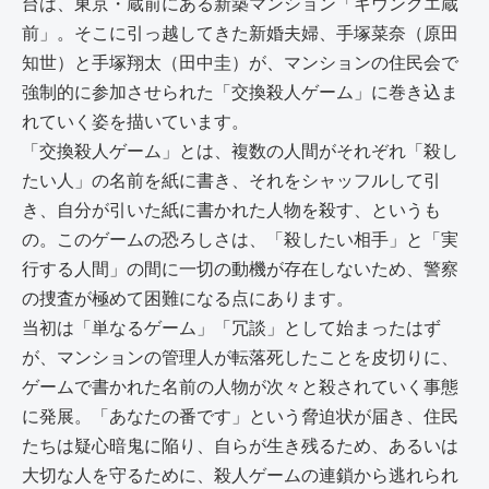
台は、東京・蔵前にある新築マンション「キウンクエ蔵
前」。そこに引っ越してきた新婚夫婦、手塚菜奈（原田
知世）と手塚翔太（田中圭）が、マンションの住民会で
強制的に参加させられた「交換殺人ゲーム」に巻き込ま
れていく姿を描いています。
「交換殺人ゲーム」とは、複数の人間がそれぞれ「殺し
たい人」の名前を紙に書き、それをシャッフルして引
き、自分が引いた紙に書かれた人物を殺す、というも
の。このゲームの恐ろしさは、「殺したい相手」と「実
行する人間」の間に一切の動機が存在しないため、警察
の捜査が極めて困難になる点にあります。
当初は「単なるゲーム」「冗談」として始まったはず
が、マンションの管理人が転落死したことを皮切りに、
ゲームで書かれた名前の人物が次々と殺されていく事態
に発展。「あなたの番です」という脅迫状が届き、住民
たちは疑心暗鬼に陥り、自らが生き残るため、あるいは
大切な人を守るために、殺人ゲームの連鎖から逃れられ