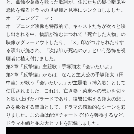
と、孤独や葛藤を歌った歌詞が、住民たちの疑心暗鬼や
恐怖を煽るドラマの世界観と見事にシンクロしました。
オープニングテーマ：
オープニング映像も特徴的で、キャストたちが次々と映
し出される中、物語が進むにつれて「死亡した人物」の
映像がグレーアウトしたり、「×」印がつけられたりす
る演出が施され、「次は誰が死ぬのか」という恐怖を視
聴者に植え付けました。
第2章「反撃編」主題歌：手塚翔太「会いたいよ」
第2章「反撃編」からは、なんと主人公の手塚翔太（田
中圭）が歌う「会いたいよ」が主題歌（挿入歌）として
使用されました。これは、亡き妻・菜奈への想いを切々
と歌い上げたバラードであり、復讐に燃える翔太の悲し
みを象徴する楽曲として、ドラマの感動的なシーンを彩
りました。この曲は配信チャートで1位を獲得するなど、
ドラマ本編と並ぶ大ヒットを記録しました。