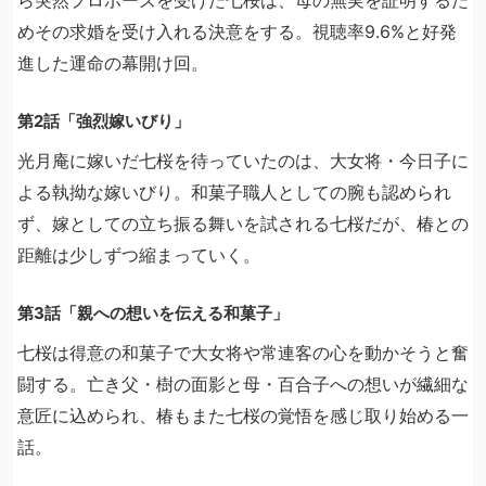
ら突然プロポーズを受けた七桜は、母の無実を証明するた
めその求婚を受け入れる決意をする。視聴率9.6%と好発
進した運命の幕開け回。
第2話「強烈嫁いびり」
光月庵に嫁いだ七桜を待っていたのは、大女将・今日子に
よる執拗な嫁いびり。和菓子職人としての腕も認められ
ず、嫁としての立ち振る舞いを試される七桜だが、椿との
距離は少しずつ縮まっていく。
第3話「親への想いを伝える和菓子」
七桜は得意の和菓子で大女将や常連客の心を動かそうと奮
闘する。亡き父・樹の面影と母・百合子への想いが繊細な
意匠に込められ、椿もまた七桜の覚悟を感じ取り始める一
話。