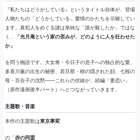
『私たちはどうかしている』というタイトル自体が、登場
人物たちの「どうかしている」愛情のかたちを示唆してい
ます。真犯人をめぐる謎は単純な「誰が殺したか」ではな
く、
「光月庵という家の歪みが、どのように人を狂わせた
か」
を問う物語です。大女将・今日子の息子への独占的な愛、
多喜川薫の出生の秘密、若旦那・樹の隠された顔、七桜の
母・百合子の沈黙——これらの伏線が、続編「妻恋い」
（原作漫画後半パート）へとつながっていきます。
主題歌・音楽
本作の主題歌は
東京事変
の「
赤の同盟