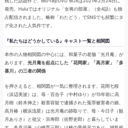
残した話題作で、Blu-ray/DVD BOXは2021年2月24日に
発売。Huluではオリジナル「女将の部屋」（全4話）も独
占配信されました。略称「わたどう」でSNSでも頻繁にタ
グ化された人気作です。
『私たちはどうかしている』キャスト一覧と相関図
本作の人物相関図の中心には、和菓子の老舗「光月庵」が
あります。
光月庵を起点にした「花岡家」「高月家」「多
喜川」の三者の関係
を押さえると、相関図が一気に整理されます。花岡七桜
（浜辺美波）は、母・百合子（中村ゆり）が15年前に高
月樹（鈴木伸之）殺害容疑で逮捕された冤罪被害者の娘。
高月椿（横浜流星）は光月庵の跡取りで、母・今日子（観
月ありさ）と祖父・宗寿郎（佐野史郎）と暮らしていま
す。多喜川薫（山崎育三郎）は椿の異母兄であり、城島裕