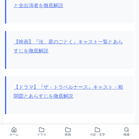
と全出演者を徹底解説
【映画】『汝、星のごとく』キャスト一覧とあら
すじを徹底解説
【ドラマ】『ザ・トラベルナース』キャスト・相
関図とあらすじを徹底解説
© � 日本テレビ / 安藤なつみ・講談社
ホーム
ドラマ
映画
小説・文学
検索