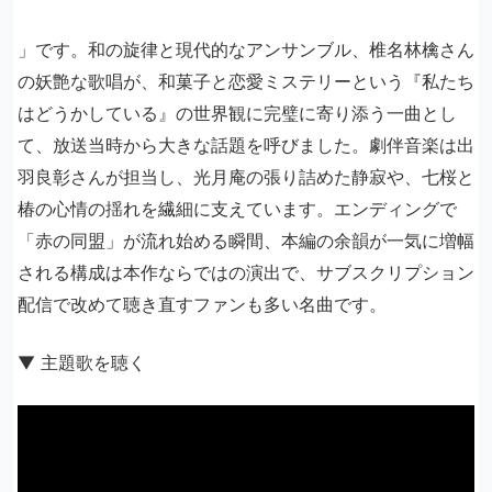
」です。和の旋律と現代的なアンサンブル、椎名林檎さん
の妖艶な歌唱が、和菓子と恋愛ミステリーという『私たち
はどうかしている』の世界観に完璧に寄り添う一曲とし
て、放送当時から大きな話題を呼びました。劇伴音楽は出
羽良彰さんが担当し、光月庵の張り詰めた静寂や、七桜と
椿の心情の揺れを繊細に支えています。エンディングで
「赤の同盟」が流れ始める瞬間、本編の余韻が一気に増幅
される構成は本作ならではの演出で、サブスクリプション
配信で改めて聴き直すファンも多い名曲です。
▼ 主題歌を聴く