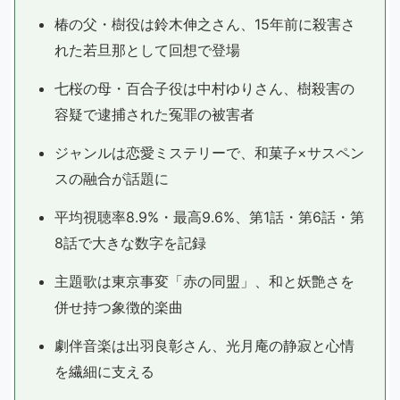
椿の父・樹役は鈴木伸之さん、15年前に殺害さ
れた若旦那として回想で登場
七桜の母・百合子役は中村ゆりさん、樹殺害の
容疑で逮捕された冤罪の被害者
ジャンルは恋愛ミステリーで、和菓子×サスペン
スの融合が話題に
平均視聴率8.9%・最高9.6%、第1話・第6話・第
8話で大きな数字を記録
主題歌は東京事変「赤の同盟」、和と妖艶さを
併せ持つ象徴的楽曲
劇伴音楽は出羽良彰さん、光月庵の静寂と心情
を繊細に支える