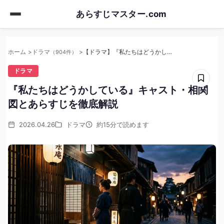
Skip
あらすじマスター.com
to
main
content
ホーム
ドラマ
【ドラマ】『私たちはどうかしている』キャスト・相関図とあらすじを徹底解説
（904件）
ドラマ
『私たちはどうかしている』キャスト・相関
図とあらすじを徹底解説
2026.04.26
ドラマ
約15分で読めます