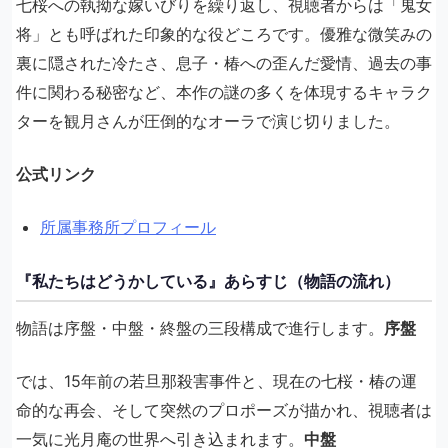
七桜への執拗な嫁いびりを繰り返し、視聴者からは「鬼女
将」とも呼ばれた印象的な役どころです。優雅な微笑みの
裏に隠された冷たさ、息子・椿への歪んだ愛情、過去の事
件に関わる秘密など、本作の謎の多くを体現するキャラク
ターを観月さんが圧倒的なオーラで演じ切りました。
公式リンク
所属事務所プロフィール
『私たちはどうかしている』あらすじ（物語の流れ）
物語は序盤・中盤・終盤の三段構成で進行します。
序盤
では、15年前の若旦那殺害事件と、現在の七桜・椿の運
命的な再会、そして突然のプロポーズが描かれ、視聴者は
一気に光月庵の世界へ引き込まれます。
中盤