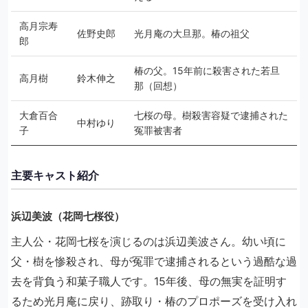
高月宗寿
佐野史郎
光月庵の大旦那。椿の祖父
郎
椿の父。15年前に殺害された若旦
高月樹
鈴木伸之
那（回想）
大倉百合
七桜の母。樹殺害容疑で逮捕された
中村ゆり
子
冤罪被害者
主要キャスト紹介
浜辺美波（花岡七桜役）
主人公・花岡七桜を演じるのは浜辺美波さん。幼い頃に
父・樹を惨殺され、母が冤罪で逮捕されるという過酷な過
去を背負う和菓子職人です。15年後、母の無実を証明す
るため光月庵に戻り、跡取り・椿のプロポーズを受け入れ