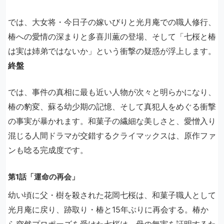
では、大女将・今日子の嫁いびりと光月庵での職人修行、
椿への愛情の深まりと多喜川薫の登場、そして「七桜と椿
は実は姉弟ではないか」という衝撃の疑惑が浮上します。
終盤
では、事件の真相に最も近い人物が次々と明らかになり、
椿の豹変、蘇る幼少期の記憶、そして真犯人をめぐる衝撃
の事実が暴かれます。和菓子の繊細な美しさと、愛憎入り
混じる人間ドラマが交錯するクライマックスは、原作ファ
ンも唸る完成度です。
第1話「運命の再会」
幼い頃に父・樹を殺された花岡七桜は、和菓子職人として
光月庵に戻り、跡取り・椿と15年ぶりに再会する。椿か