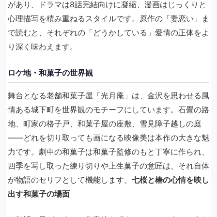
があり、ドラマは8話完結向けに凝縮、漫画はじっくりと
心理描写を積み重ねるスタイルです。原作の「妻恋い」ま
で読むと、それぞれの「どうかしている」愛情の正体をよ
り深く味わえます。
ロケ地・和菓子の世界観
舞台となる老舗和菓子屋「光月庵」は、金沢を思わせる風
情ある城下町を世界観のモチーフにしています。石畳の路
地、町家の格子戸、和菓子屋の座敷、雪見障子越しの庭
——どれを切り取っても画になる映像美は本作の大きな魅
力です。劇中の和菓子は和菓子監修のもと丁寧に作られ、
四季を写し取った練り切りや上生菓子の意匠は、それ自体
が物語のセリフとして機能します。
七桜と椿の心情を映し
出す和菓子の場面