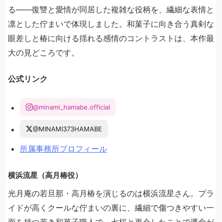
る——復讐と愛情が同居した複雑な役柄を、繊細な表情と
凛とした佇まいで体現しました。和菓子に向き合う真剣な
眼差しと椿に向ける揺れる感情のコントラストは、本作最
大の見どころです。
公式リンク
@minami_hamabe.official
@MINAMI373HAMABE
所属事務所プロフィール
横浜流星（高月椿役）
光月庵の若旦那・高月椿を演じるのは横浜流星さん。プラ
イドが高くクールな佇まいの裏に、繊細で傷つきやすい一