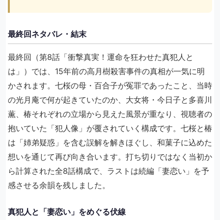
最終回ネタバレ・結末
最終回（第8話「衝撃真実！運命を狂わせた真犯人と
は」）では、15年前の高月樹殺害事件の真相が一気に明
かされます。七桜の母・百合子が冤罪であったこと、当時
の光月庵で何が起きていたのか、大女将・今日子と多喜川
薫、椿それぞれの立場から見えた風景が重なり、視聴者の
抱いていた「犯人像」が覆されていく構成です。七桜と椿
は「姉弟疑惑」を含む誤解を解きほぐし、和菓子に込めた
想いを通じて再び向き合います。打ち切りではなく当初か
ら計算された全8話構成で、ラストは続編「妻恋い」を予
感させる余韻を残しました。
真犯人と「妻恋い」をめぐる伏線