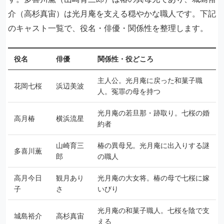
介（高杉真宙）は光月庵を支える穏やかな職人です。下記
のキャスト一覧で、役名・俳優・関係性を整理します。
役名
俳優
関係性・役どころ
主人公。光月庵に戻った和菓子職
花岡七桜
浜辺美波
人。冤罪の母を持つ
光月庵の若旦那・跡取り。七桜の婚
高月椿
横浜流星
約者
山崎育三
椿の異母兄。光月庵に出入りする謎
多喜川薫
郎
の職人
高月今日
観月あり
光月庵の大女将。椿の母で七桜に嫁
子
さ
いびり
光月庵の和菓子職人。七桜を陰で支
城島裕介
高杉真宙
える