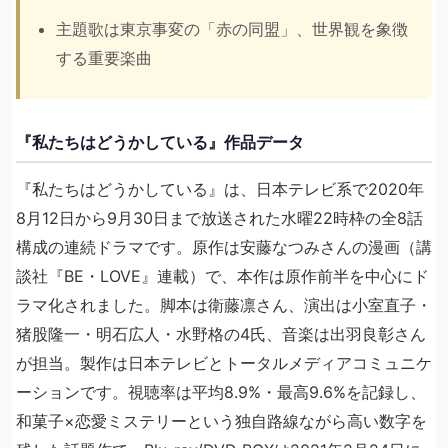
主題歌は東京事変の「赤の同盟」、世界観を象徴
する重要楽曲
『私たちはどうかしている』作品データ
『私たちはどうかしている』は、日本テレビ系で2020年
8月12日から9月30日まで放送された水曜22時枠の全8話
構成の連続ドラマです。原作は安藤なつみさんの漫画（講
談社『BE・LOVE』連載）で、本作は原作前半を中心にド
ラマ化されました。脚本は衛藤凛さん、演出は小室直子・
猪股隆一・明石広人・水野格の4氏、音楽は出羽良彰さん
が担当。製作は日本テレビとトータルメディアコミュニケ
ーションです。視聴率は平均8.9%・最高9.6%を記録し、
和菓子×恋愛ミステリーという独自路線ながら高い数字を