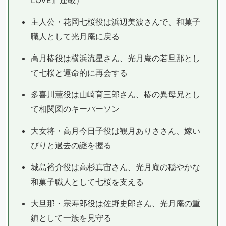
LOVE』連載）
主人公・花岡七桜役は浜辺美波さんで、和菓子
職人として光月庵に戻る
高月椿役は横浜流星さん、光月庵の若旦那とし
て七桜と運命的に再会する
多喜川薫役は山崎育三郎さん、椿の異母兄とし
て相関図のキーパーソン
大女将・高月今日子役は観月ありささん、嫁い
びりと過去の謎を握る
城島裕介役は高杉真宙さん、光月庵の穏やかな
和菓子職人として七桜を支える
大旦那・宗寿郎役は佐野史郎さん、光月庵の重
鎮として一族を見守る