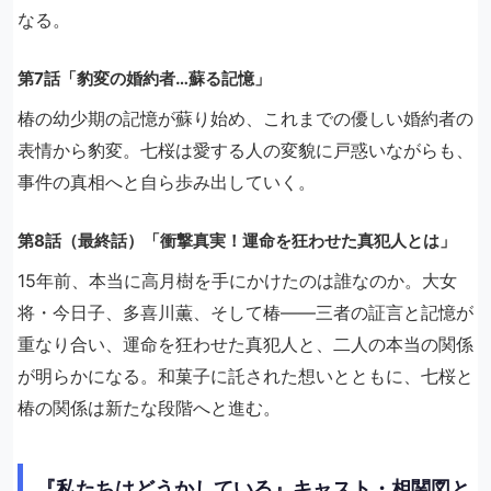
なる。
第7話「豹変の婚約者…蘇る記憶」
椿の幼少期の記憶が蘇り始め、これまでの優しい婚約者の
表情から豹変。七桜は愛する人の変貌に戸惑いながらも、
事件の真相へと自ら歩み出していく。
第8話（最終話）「衝撃真実！運命を狂わせた真犯人とは」
15年前、本当に高月樹を手にかけたのは誰なのか。大女
将・今日子、多喜川薫、そして椿——三者の証言と記憶が
重なり合い、運命を狂わせた真犯人と、二人の本当の関係
が明らかになる。和菓子に託された想いとともに、七桜と
椿の関係は新たな段階へと進む。
『私たちはどうかしている』キャスト・相関図と