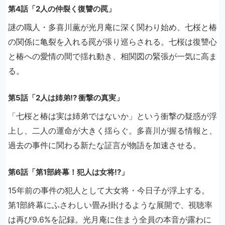
第4話「2人の仲裂く復讐の罠」
謎の職人・多喜川薫が光月庵に深く関わり始め、七桜と椿
の関係に亀裂を入れる罠が張り巡らされる。七桜は復讐心
と椿への愛情の間で揺れ動き、相関図の緊張が一気に高ま
る。
第5話「2人は姉弟!? 衝撃の真実」
「七桜と椿は実は姉弟ではないか」という衝撃の疑惑が浮
上し、二人の運命が大きく揺らぐ。多喜川が握る情報と、
過去の事件に関わる新たな証言が物語を加速させる。
第6話「第1部終幕！犯人は女将!?」
15年前の事件の犯人として大女将・今日子が浮上する。
第1部終幕にふさわしい畳み掛けるような展開で、視聴率
は再び9.6%を記録。光月庵に住まう全員の本音が露わに