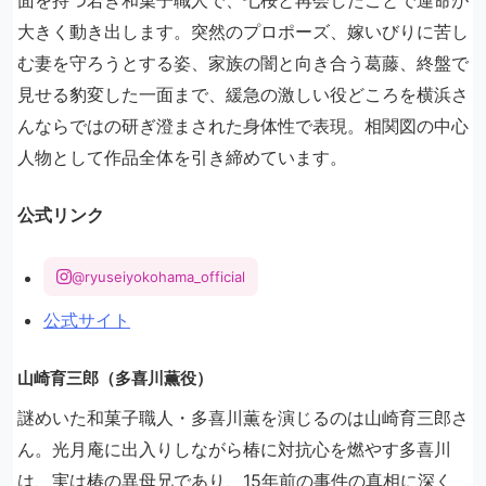
面を持つ若き和菓子職人で、七桜と再会したことで運命が
大きく動き出します。突然のプロポーズ、嫁いびりに苦し
む妻を守ろうとする姿、家族の闇と向き合う葛藤、終盤で
見せる豹変した一面まで、緩急の激しい役どころを横浜さ
んならではの研ぎ澄まされた身体性で表現。相関図の中心
人物として作品全体を引き締めています。
公式リンク
@ryuseiyokohama_official
公式サイト
山崎育三郎（多喜川薫役）
謎めいた和菓子職人・多喜川薫を演じるのは山崎育三郎さ
ん。光月庵に出入りしながら椿に対抗心を燃やす多喜川
は、実は椿の異母兄であり、15年前の事件の真相に深く