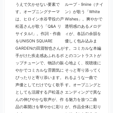
うえで欠かせない要素で
ループ・9nine（ナイ
す。オープニングテーマ
ン）が歌う「White
は、ヒロイン水谷雫役の戸
Wishes」。爽やかで
松遥さんが歌う「Q&A リ
透明感のあるメロデ
サイタル!」。作詞・作曲
ィが、各話の余韻を
をUNISON SQUARE
優しく包み込みま
GARDENの田淵智也さんが
す。コミカルな本編
手がけた疾走感あふれるポ
とのコントラストが
ップチューンで、物語の賑
心地よく、視聴後に
やかでコミカルな雰囲気に
そっと寄り添ってく
ぴったりと寄り添います。
れるような一曲で
声優としてだけでなく歌手
す。オープニングと
としても活躍する戸松遥さ
エンディングで異な
んの伸びやかな歌声が、作
る魅力を放つ二曲
品の幕開けを華やかに彩り
が、作品全体に彩り