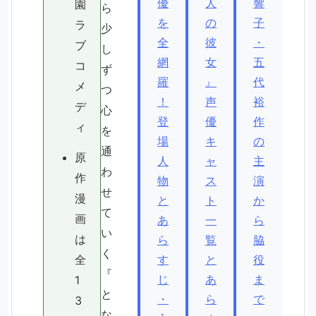
優
人
響
園
ら
を
の
子
ラ
少
全
彼
・
ブ
し
網
女
五
コ
ず
羅
』
代
メ
つ
！
声
裕
デ
心
登
優
作
ィ
を
場
キ
の
通
原
人
ャ
主
わ
作
物
ス
演
せ
漫
と
ト
か
て
画
あ
一
ら
い
は
ら
覧
脇
く
全
す
と
役
『
じ
あ
ま
1
と
・
ら
で
3
な