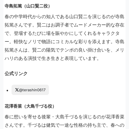
寺島拓篤（山口賢二役）
春の中学時代からの知人である山口賢二を演じるのが寺島
拓篤さんです。賢二はお調子者でムードメーカー的な存在
で、登場するたびに場を賑やかにしてくれるキャラクタ
ー。軽快なノリで物語にコミカルな彩りを添えます。寺島
拓篤さんは、賢二の陽気でテンポの良い掛け合いを、メリ
ハリのある演技で生き生きと表現しています。
公式リンク
@terashin0617
花澤香菜（大島千づる役）
春に想いを寄せる後輩・大島千づるを演じるのが花澤香菜
さんです。千づるは健気で一途な性格の持ち主で、春への