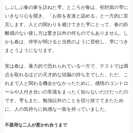
しぶしぶ春の家を訪ねた雫。ところが春は、初対面の雫に
いきなり心を開き、「お前を友達と認める」と一方的に宣
言します。人との関わりを避けてきた雫にとって、春の距
離感のない接し方は驚き以外の何ものでもありません。し
かも春は、停学が明けると当然のように登校し、雫につき
まとうようになります。
実は春は、暴力的で恐れられている一方で、テストでは満
点を取れるほどの天才的な頭脳の持ち主でした。ただ、こ
れまで人と関わる機会がなかったために、感情のコントロ
ールや人付き合いの常識をまったく知らないだけだったの
です。雫もまた、勉強以外のことを切り捨ててきたため
に、人の気持ちに鈍感な一面を持っていました。
不器用な二人が惹かれ合うまで