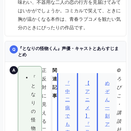
味わい、不器用な二人の恋の行方を見届けてみて
はいかがでしょうか。コミカルで笑えて、ときに
胸が温かくなる本作は、青春ラブコメを観たい気
分のときにぴったりの作品です。
『となりの怪物くん』声優・キャストとあらすじま
Q
とめ
正
関
©
A
『
反
連
ろ
『
【
め
と
対
記
び
公
中
ア
ぞ
な
に
事
こ
式
二
ニ
ん
り
見
・
情
病
メ
一
の
え
報
講
で
】
刻
怪
・
る
談
も
『
ア
出
物
二
社