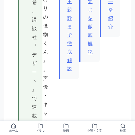
主
す
一
巻
り
題
じ
挙
、
の
歌
を
紹
講
怪
ま
徹
介
談
物
で
底
社
く
徹
解
『
ん
底
説
デ
解
』
ザ
説
。
ー
声
ト
優
』
・
で
キ
連
ャ
載
ス
テ
ト
ホーム
ドラマ
映画
小説・文学
検索