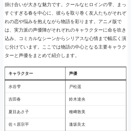
掛け合いが大きな魅力です。クールなヒロインの雫、まっ
すぐすぎる春を中心に、彼らを取り巻く友人たちがそれぞ
れの恋や悩みを抱えながら物語を彩ります。アニメ版で
は、実力派の声優陣がそれぞれのキャラクターに命を吹き
込み、コミカルなシーンからシリアスな心情まで幅広く演
じ分けています。ここでは物語の中心となる主要キャラク
ターと声優をまとめて紹介します。
キャラクター
声優
水谷雫
戸松遥
吉田春
鈴木達央
夏目あさ子
種﨑敦美
佐々原宗平
逢坂良太