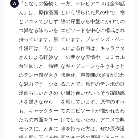
『となりの怪物く
一方、テレビアニメは全13話
A
ん』は、原作漫画
という限られた尺の中で、物
とアニメで少しず
語の序盤から中盤にかけての
つ異なる味わいを
エピソードを中心に構成され
持っています。原
ています。ブレインズ・ベー
作漫画は、ろびこ
スによる作画は、キャラクタ
さんによる軽妙な
ーの豊かな表情や、コミカル
台詞回しと、独特
なギャグシーンを生き生きと
のテンポ感が大き
映像化。声優陣の演技が加わ
な魅力です。少女
ることで、原作のテンポの良
漫画らしいときめ
い掛け合いがいっそう躍動感
きを描きながら
を増しています。原作のすべ
も、キャラクター
てのエピソードが描かれるわ
たちの内面をユー
けではないため、アニメで興
モラスに、ときに
味を持った方は、ぜひ原作漫
鋭く掘り下げる作
画でその後の展開も追ってみ