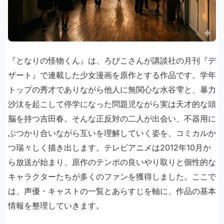
『となりの怪物くん』は、ろびこさんが講談社の月刊『デ
ザート』で連載した少女漫画を原作とする作品です。学年
トップの秀才でありながら他人に無関心な水谷雫と、暴力
沙汰を起こして停学になった問題児ながら実は天才的な頭
脳を持つ吉田春。そんな正反対の二人が出会い、不器用に
ぶつかり合いながら互いを理解していく姿を、コミカルか
つ瑞々しく描き出します。テレビアニメは2012年10月か
ら放送が始まり、原作のテンポの良いやり取りと個性的な
キャラクターたちが多くのファンを獲得しました。ここで
は、声優・キャストの一覧とあらすじを軸に、作品の基本
情報を整理していきます。