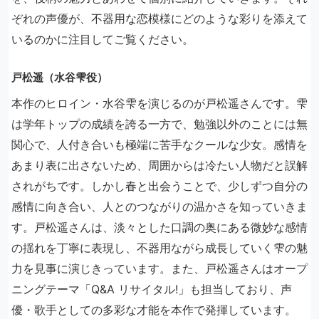
ぞれの声優が、不器用な恋模様にどのような彩りを添えて
いるのかに注目してご覧ください。
戸松遥（水谷雫役）
本作のヒロイン・水谷雫を演じるのが戸松遥さんです。雫
は学年トップの成績を誇る一方で、勉強以外のことには無
関心で、人付き合いも極端に苦手なクールな少女。感情を
あまり表に出さないため、周囲からは冷たい人物だと誤解
されがちです。しかし春と出会うことで、少しずつ自分の
感情に向き合い、人とのつながりの温かさを知っていきま
す。戸松遥さんは、淡々とした口調の奥にある微妙な感情
の揺れを丁寧に表現し、不器用ながら成長していく雫の魅
力を見事に演じきっています。また、戸松遥さんはオープ
ニングテーマ「Q&A リサイタル!」も担当しており、声
優・歌手としての多彩な才能を本作で発揮しています。