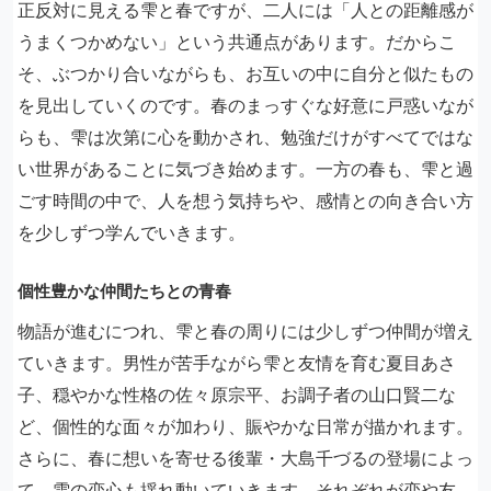
正反対に見える雫と春ですが、二人には「人との距離感が
うまくつかめない」という共通点があります。だからこ
そ、ぶつかり合いながらも、お互いの中に自分と似たもの
を見出していくのです。春のまっすぐな好意に戸惑いなが
らも、雫は次第に心を動かされ、勉強だけがすべてではな
い世界があることに気づき始めます。一方の春も、雫と過
ごす時間の中で、人を想う気持ちや、感情との向き合い方
を少しずつ学んでいきます。
個性豊かな仲間たちとの青春
物語が進むにつれ、雫と春の周りには少しずつ仲間が増え
ていきます。男性が苦手ながら雫と友情を育む夏目あさ
子、穏やかな性格の佐々原宗平、お調子者の山口賢二な
ど、個性的な面々が加わり、賑やかな日常が描かれます。
さらに、春に想いを寄せる後輩・大島千づるの登場によっ
て、雫の恋心も揺れ動いていきます。それぞれが恋や友