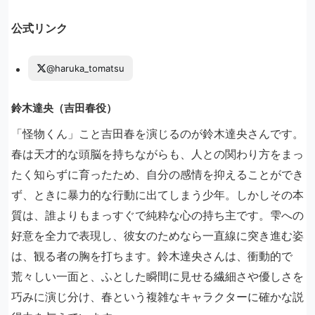
公式リンク
@haruka_tomatsu
鈴木達央（吉田春役）
「怪物くん」こと吉田春を演じるのが鈴木達央さんです。
春は天才的な頭脳を持ちながらも、人との関わり方をまっ
たく知らずに育ったため、自分の感情を抑えることができ
ず、ときに暴力的な行動に出てしまう少年。しかしその本
質は、誰よりもまっすぐで純粋な心の持ち主です。雫への
好意を全力で表現し、彼女のためなら一直線に突き進む姿
は、観る者の胸を打ちます。鈴木達央さんは、衝動的で
荒々しい一面と、ふとした瞬間に見せる繊細さや優しさを
巧みに演じ分け、春という複雑なキャラクターに確かな説