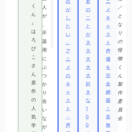
恋
君
ニ
典
く
人
／
が
の
メ
（
ん
が
と
し
こ
キ
参
』
、
な
照
た
と
ャ
は
不
り
元
い
が
ス
ろ
）
器
の
』
大
ト
び
用
怪
ア
大
声
こ
に
物
ニ
大
優
さ
ぶ
く
メ
大
を
ん
つ
の
大
完
ん
原
キ
好
全
か
製
作
ャ
き
網
り
作
の
ス
な
羅
合
委
人
ト
1
｜
い
員
気
・
0
音
な
会
声
0
無
学
が