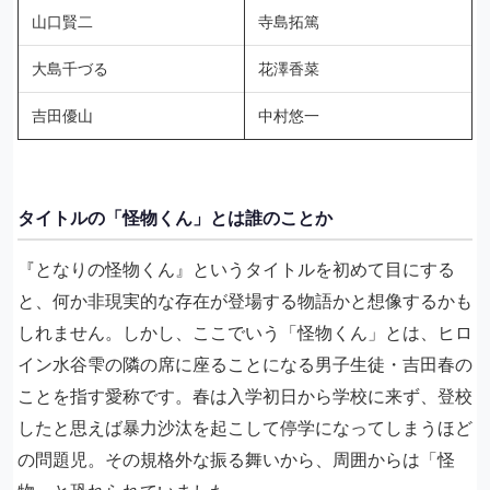
山口賢二
寺島拓篤
大島千づる
花澤香菜
吉田優山
中村悠一
タイトルの「怪物くん」とは誰のことか
『となりの怪物くん』というタイトルを初めて目にする
と、何か非現実的な存在が登場する物語かと想像するかも
しれません。しかし、ここでいう「怪物くん」とは、ヒロ
イン水谷雫の隣の席に座ることになる男子生徒・吉田春の
ことを指す愛称です。春は入学初日から学校に来ず、登校
したと思えば暴力沙汰を起こして停学になってしまうほど
の問題児。その規格外な振る舞いから、周囲からは「怪