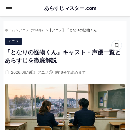
Skip
あらすじマスター.com
to
main
content
ホーム
アニメ
【アニメ】『となりの怪物くん』キャスト・声優一覧とあらすじを徹底解説
（294件）
アニメ
『となりの怪物くん』キャスト・声優一覧と
あらすじを徹底解説
2026.06.19
アニメ
約16分で読めます