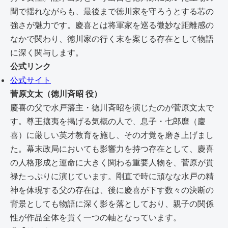
間で揺れながらも、最後まで徳川家を守ろうとする芯の
強さが魅力です。慶喜とは将軍家を巡る微妙な距離感の
なかで関わり、徳川家の行く末を案じる存在として物語
に深く関与します。
公式リンク
公式サイト
菅原文太（徳川斉昭 役）
慶喜の父で水戸藩主・徳川斉昭を演じたのが菅原文太で
す。尊王攘夷を掲げる気概の人で、息子・七郎麿（慶
喜）に厳しい英才教育を施し、その才覚を磨き上げまし
た。幕末政局においても影響力を持つ存在として、慶喜
の人格形成と運命に大きく関わる重要人物を、菅原が貫
禄たっぷりに演じています。剛直で時に頑なな水戸の精
神を体現する父の存在は、後に慶喜が下す数々の決断の
背景としても物語に深く影を落としており、親子の関係
性が作品全体を貫く一つの軸となっています。