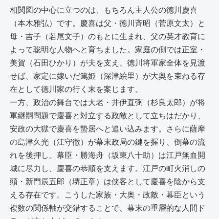
相関図の中心に立つのは、もちろん主人公の徳川慶喜
（本木雅弘）です。慶喜は父・徳川斉昭（菅原文太）と
母・吉子（若尾文子）のもとに生まれ、父の英才教育に
よって聡明な人物へと育ちました。家庭の側では正室・
美賀（石田ひかり）が夫を支え、徳川将軍家全体を見渡
せば、家定に嫁いだ篤姫（深津絵里）が大奥を束ねる存
在として徳川家の行く末を案じます。
一方、政治の舞台では大老・井伊直弼（杉良太郎）が将
軍継嗣問題で慶喜と対立する政敵として立ちはだかり、
安政の大獄で慶喜を蟄居へと追い込みます。さらに薩摩
の島津久光（江守徹）が幕末政局の鍵を握り、倒幕の流
れを後押し。幕臣・勝海舟（坂東八十助）は江戸無血開
城に尽力し、慶喜の恭順を支えます。江戸の町火消しの
頭・新門辰五郎（堺正章）は侠客として慶喜を陰から支
える存在です。こうした家族・大奥・政敵・幕臣という
複数の関係軸が交錯することで、幕末の重層的な人間ド