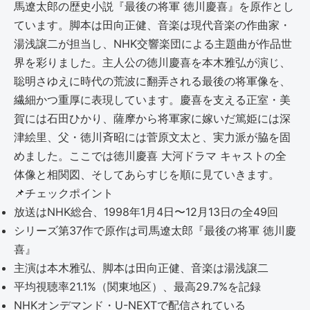
馬遼太郎の歴史小説『最後の将軍 徳川慶喜』を原作とし
ています。脚本は田向正健、音楽は現代音楽の作曲家・
湯浅譲二が担当し、NHK交響楽団による主題曲が作品世
界を彩りました。主人公の徳川慶喜を本木雅弘が演じ、
聡明さゆえに時代の荒波に翻弄される最後の将軍像を、
繊細かつ重厚に表現しています。慶喜を支える正室・美
賀には石田ひかり、薩摩から将軍家に嫁いだ篤姫には深
津絵里、父・徳川斉昭には菅原文太と、実力派が脇を固
めました。ここでは徳川慶喜 大河ドラマ キャストの全
体像と相関図、そしてあらすじを順に見ていきます。
📌
チェックポイント
放送はNHK総合、1998年1月4日〜12月13日の全49回
シリーズ第37作で原作は司馬遼太郎『最後の将軍 徳川慶
喜』
主演は本木雅弘、脚本は田向正健、音楽は湯浅譲二
平均視聴率21.1%（関東地区）、最高29.7%を記録
NHKオンデマンド・U-NEXTで配信されている