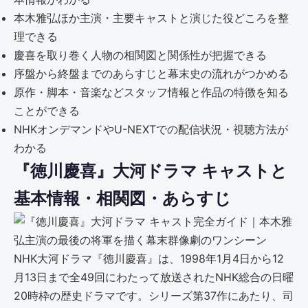
本木雅弘ほか主演・主要キャストと演じた役どころを整
理できる
慶喜を取り巻く人物の相関図と関係性が把握できる
序盤から終盤までのあらすじと幕末史の流れがつかめる
原作・脚本・音楽などスタッフ情報と作品の特徴を知る
ことができる
NHKオンデマンドやU-NEXTでの配信状況・視聴方法が
わかる
『徳川慶喜』大河ドラマ キャストと
基本情報・相関図・あらすじ
NHK大河ドラマ『徳川慶喜』は、1998年1月4日から12
月13日まで全49回にわたって放送されたNHK総合の日曜
20時枠の歴史ドラマです。シリーズ第37作にあたり、司