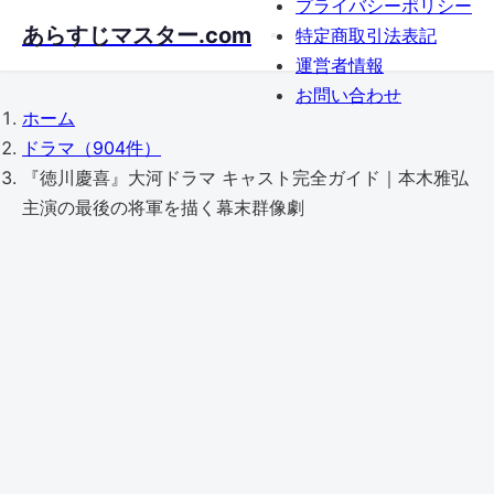
プライバシーポリシー
Skip
あらすじマスター.com
特定商取引法表記
to
運営者情報
main
お問い合わせ
content
ホーム
ドラマ
（904件）
『徳川慶喜』大河ドラマ キャスト完全ガイド｜本木雅弘
主演の最後の将軍を描く幕末群像劇