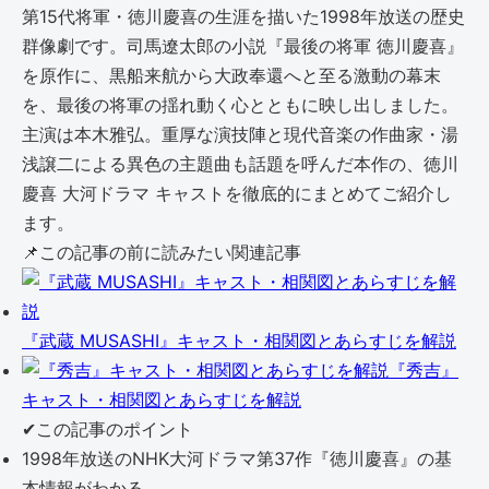
第15代将軍・徳川慶喜の生涯を描いた1998年放送の歴史
群像劇です。司馬遼太郎の小説『最後の将軍 徳川慶喜』
を原作に、黒船来航から大政奉還へと至る激動の幕末
を、最後の将軍の揺れ動く心とともに映し出しました。
主演は本木雅弘。重厚な演技陣と現代音楽の作曲家・湯
浅譲二による異色の主題曲も話題を呼んだ本作の、徳川
慶喜 大河ドラマ キャストを徹底的にまとめてご紹介し
ます。
📌
この記事の前に読みたい関連記事
『武蔵 MUSASHI』キャスト・相関図とあらすじを解説
『秀吉』
キャスト・相関図とあらすじを解説
✔
この記事のポイント
1998年放送のNHK大河ドラマ第37作『徳川慶喜』の基
本情報がわかる