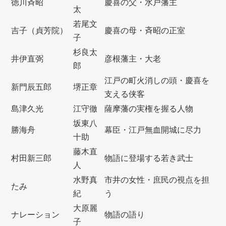
徳川斉昭
慶喜の父・水戸藩主
太
若尾文
吉子（貞芳院）
慶喜の母・斉昭の正室
子
杉良太
井伊直弼
彦根藩主・大老
郎
江戸の町火消しの頭・慶喜を
新門辰五郎
堺正章
支える侠客
島津久光
江守徹
薩摩藩の実権を握る人物
坂東八
勝海舟
幕臣・江戸無血開城に尽力
十助
藤木直
村田新三郎
物語に登場する若き武士
人
水野真
市井の女性・庶民の視点を担
たみ
紀
う
大原麗
ナレーション
物語の語り
子