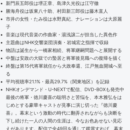
新門辰五郎役は堺正章、島津久光役は江守徹
勝海舟役は坂東八十助、村田新三郎役は藤木直人
市井の女性・たみ役は水野真紀、ナレーションは大原麗
子
音楽は現代音楽の作曲家・湯浅譲二が担当した異色作
主題曲はNHK交響楽団演奏・岩城宏之指揮で収録
物語は誕生から一橋家相続、将軍継嗣問題へと展開する
中盤は安政の大獄での蟄居と将軍後見職への復帰を描く
終盤は第15代将軍就任から大政奉還、江戸無血開城へ至
る
平均視聴率21.1%・最高29.7%（関東地区）を記録
NHKオンデマンド・U-NEXTで配信、DVD-BOXも発売中
最後の将軍・徳川慶喜の聡明さと苦悩を、本木雅弘をは
じめとする豪華キャストが見事に演じ切った『徳川慶
喜』。幕末という激動の時代に翻弄されながらも決断を
下し続けた一人の人間の生涯は、今なお色あせない見応
えがあります。配信で全49回を通して鑑賞すれば、幕末