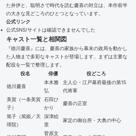
た井伊と、聡明さで時代を読む慶喜の対立は、本作前半
の大きな見どころのひとつとなっています。
公式リンク
公式SNS/サイトは確認できませんでした
キャスト一覧と相関図
『徳川慶喜』には、慶喜の家族から幕末の政局を動かし
た人物まで多彩なキャストが登場します。まずは主要な
配役を一覧で整理します。
役名
俳優
役どころ
本木雅
主人公・江戸幕府最後の第15
徳川慶喜
弘
代将軍
美賀（一条美賀
石田ひ
慶喜の正室
子）
かり
篤子（篤姫／天
深津絵
家定の御台所・大奥の中心
璋院）
里
菅原文