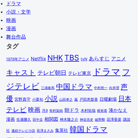
ドラマ
小説・文学
映画
漫画
舞台作品
タグ
TBS
NHK
あらすじ
アニメ
Netflix
1976年アニメ
tvN
ドラマ
フ
キャスト
テレビ朝日
テレビ東京
ジテレビ
中国ドラマ
声
三浦春馬
中村悠一
向井理
優
小説
日本
日曜劇場
宮野真守
小栗旬
嵐
戸田恵梨香
山田孝之
テレビ
映画
朝ドラ
湊かなえ
木村拓哉
月9
有村架純
梶裕貴
相関図
漫画
講談
生瀬勝久
田中圭
神木隆之介
綾野剛
花澤香菜
神谷浩史
韓国ドラマ
集英社
社
連続テレビ小説
長澤まさみ