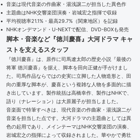
音楽は現代音楽の作曲家・湯浅譲二が担当した異色作
主題曲はNHK交響楽団演奏・岩城宏之指揮で収録
平均視聴率21.1%・最高29.7%（関東地区）を記録
NHKオンデマンド・U-NEXTで配信、DVD-BOXも発売
脚本・音楽など『徳川慶喜』大河ドラマ キャ
ストを支えるスタッフ
『徳川慶喜』は、原作に司馬遼太郎の歴史小説『最後の
将軍 徳川慶喜』を据え、脚本を田向正健が手がけまし
た。司馬作品ならではの史実に立脚した人物造形と、田
向の重厚な脚本が、慶喜という複雑な人物を多面的に描
き出しています。製作統括は高橋幸作、製作はNHKで、
語り（ナレーション）は大原麗子が担当しました。
音楽面で特筆すべきは、現代音楽の作曲家・湯浅譲二が
音楽を担当した点です。大河ドラマの主題曲としては異
色の起用であり、メインテーマはNHK交響楽団の演奏、
岩城宏之の指揮によって収録されました。華やかで勇壮