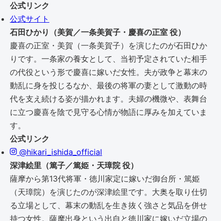
公式リンク
公式サイト
石田ひかり（美賀／一条美賀子・慶喜の正室 役）
慶喜の正室・美賀（一条美賀子）を演じたのが石田ひか
りです。一条家の養女として、当初予定されていた相手
の代役という形で慶喜に嫁いだ女性。夫が政争と幕末の
動乱に身を投じるなか、最後の将軍の妻として激動の時
代を支え続ける姿が描かれます。夫婦の機微や、表舞台
に立つ慶喜を陰で見守る心情が物語に厚みを加えていま
す。
公式リンク
@hikari_ishida_official
深津絵里（篤子／篤姫・天璋院 役）
薩摩から第13代将軍・徳川家定に嫁いだ御台所・篤姫
（天璋院）を演じたのが深津絵里です。大奥を取り仕切
る立場として、幕末の動乱を生き抜く強さと気品を併せ
持つ女性。薩摩出身という出自と徳川家に嫁いだ立場の