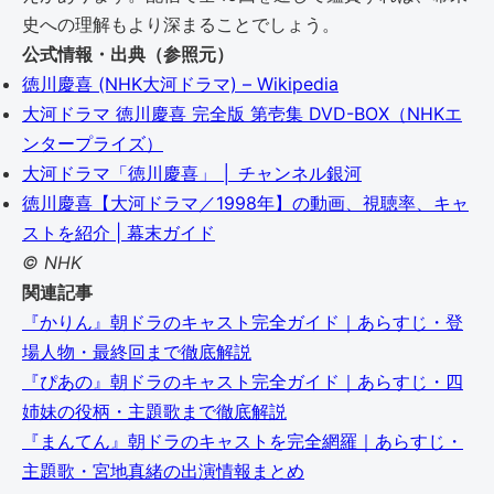
史への理解もより深まることでしょう。
公式情報・出典（参照元）
徳川慶喜 (NHK大河ドラマ) – Wikipedia
大河ドラマ 徳川慶喜 完全版 第壱集 DVD-BOX（NHKエ
ンタープライズ）
大河ドラマ「徳川慶喜」 │ チャンネル銀河
徳川慶喜【大河ドラマ／1998年】の動画、視聴率、キャ
ストを紹介 | 幕末ガイド
© NHK
関連記事
『かりん』朝ドラのキャスト完全ガイド｜あらすじ・登
場人物・最終回まで徹底解説
『ぴあの』朝ドラのキャスト完全ガイド｜あらすじ・四
姉妹の役柄・主題歌まで徹底解説
『まんてん』朝ドラのキャストを完全網羅｜あらすじ・
主題歌・宮地真緒の出演情報まとめ