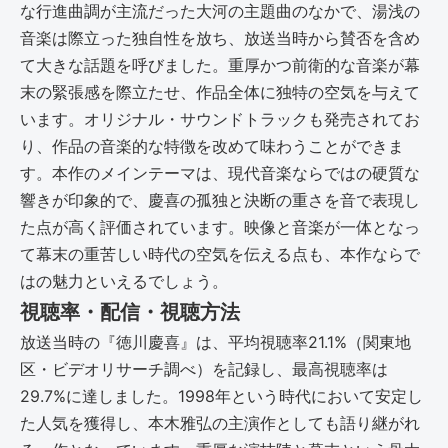
な行進曲調が主流だった大河の主題曲のなかで、湯浅の
音楽は際立った独自性を放ち、放送当時から賛否を含め
て大きな話題を呼びました。重厚かつ前衛的な音楽が幕
末の緊張感を際立たせ、作品全体に独特の空気を与えて
います。オリジナル・サウンドトラックも発売されてお
り、作品の音楽的な特徴を改めて味わうことができま
す。本作のメインテーマは、現代音楽ならではの硬質な
響きが印象的で、慶喜の孤独と決断の重さを音で表現し
た点が高く評価されています。映像と音楽が一体となっ
て幕末の重苦しい時代の空気を伝える点も、本作ならで
はの魅力といえるでしょう。
視聴率・配信・視聴方法
放送当時の『徳川慶喜』は、平均視聴率21.1%（関東地
区・ビデオリサーチ調べ）を記録し、最高視聴率は
29.7%に達しました。1998年という時代において安定し
た人気を獲得し、本木雅弘の主演作としても語り継がれ