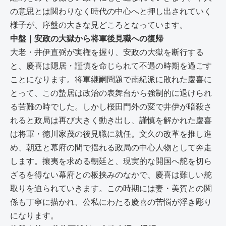
の意思とは関わりなく時代の中心へと押し出されていく
様子が、序盤の大きな見どころとなっています。
中盤｜安政の大獄から将軍後見職への復帰
大老・井伊直弼が実権を握り、安政の大獄を断行する
と、慶喜は隠居・謹慎を命じられて不遇の時期を過ごす
ことになります。将軍継嗣問題で南紀派に敗れた慶喜に
とって、この蟄居は政治の表舞台から強制的に退けられ
る苦難の時でした。しかし桜田門外の変で井伊が暗殺さ
れると政局は再び大きく動き出し、謹慎を解かれた慶喜
は将軍・徳川家茂の後見職に就任。文久の改革を推し進
め、朝廷と幕府の間で揺れる政局の中心人物として奔走
します。攘夷を求める朝廷と、現実的な開国へ舵を切ら
ざるを得ない幕府との板挟みのなかで、慶喜は難しい舵
取りを迫られていきます。この時期には妻・美賀との関
係も丁寧に描かれ、公私にわたる慶喜の苦悩が浮き彫り
になります。