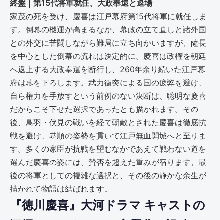
終盤｜第15代将軍就任、大政奉還と退場
家茂の死を受け、慶喜は江戸幕府第15代将軍に就任しま
す。倒幕の機運が高まるなか、幕政の立て直しと諸外国
との外交に苦闘しながら難局に立ち向かいますが、薩長
を中心とした倒幕の流れは決定的に。慶喜は政権を朝廷
へ返上する大政奉還を断行し、260年余り続いた江戸幕
府は幕を下ろします。武力衝突による国の疲弊を避け、
自ら権力を手放すという前例のない決断は、聡明な慶喜
だからこそ下せた選択であったとも描かれます。その
後、鳥羽・伏見の戦いを経て朝敵とされた慶喜は徹底抗
戦を避け、恭順の姿勢を貫いて江戸無血開城へと至りま
す。多くの家臣が抗戦を望むなかであえて戦わない道を
選んだ慶喜の姿には、賛否を超えた重みが宿ります。最
後の将軍としての複雑な選択と、その後の静かな余生が
描かれて物語は結ばれます。
『徳川慶喜』大河ドラマ キャストの