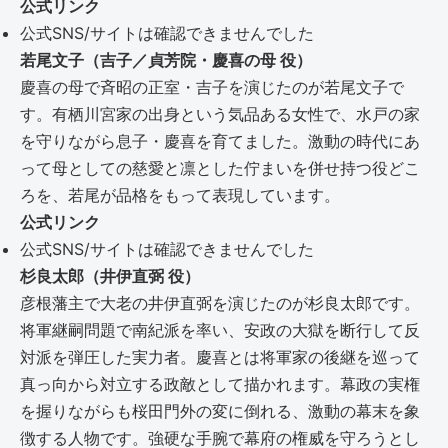
公式リンク
公式SNS/サイトは確認できませんでした
若尾文子（吉子／貞芳院・慶喜の母 役）
慶喜の母で斉昭の正室・吉子を演じたのが若尾文子で
す。有栖川宮家の出身という気品ある女性で、水戸の家
を守りながら息子・慶喜を育てました。激動の時代にあ
って母としての慈愛と凛とした佇まいを併せ持つ役どこ
ろを、若尾が品格をもって表現しています。
公式リンク
公式SNS/サイトは確認できませんでした
杉良太郎（井伊直弼 役）
彦根藩主で大老の井伊直弼を演じたのが杉良太郎です。
将軍継嗣問題で南紀派を率い、安政の大獄を断行して反
対派を弾圧した実力者。慶喜とは将軍家の後継を巡って
真っ向から対立する政敵として描かれます。幕政の実権
を握りながらも桜田門外の変に倒れる、激動の幕末を象
徴する人物です。強硬な手腕で幕府の権威を守ろうとし