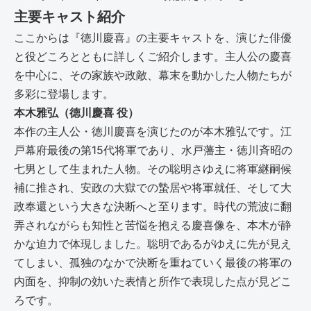
主要キャスト紹介
ここからは『徳川慶喜』の主要キャストを、演じた俳優
と役どころとともに詳しくご紹介します。主人公の慶喜
を中心に、その家族や政敵、幕末を動かした人物たちが
多彩に登場します。
本木雅弘（徳川慶喜 役）
本作の主人公・徳川慶喜を演じたのが本木雅弘です。江
戸幕府最後の第15代将軍であり、水戸藩主・徳川斉昭の
七男として生まれた人物。その聡明さゆえに将軍継嗣候
補に推され、安政の大獄での蟄居や将軍就任、そして大
政奉還という大きな決断へと至ります。時代の荒波に翻
弄されながらも知性と苦悩を抱える慶喜像を、本木が静
かな迫力で体現しました。聡明であるがゆえに先が見え
てしまい、孤独のなかで決断を重ねていく最後の将軍の
内面を、抑制の効いた表情と所作で表現した点が見どこ
ろです。