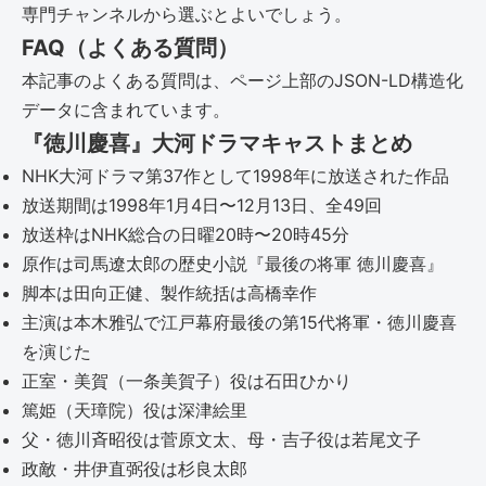
専門チャンネルから選ぶとよいでしょう。
FAQ（よくある質問）
本記事のよくある質問は、ページ上部のJSON-LD構造化
データに含まれています。
『徳川慶喜』大河ドラマキャストまとめ
NHK大河ドラマ第37作として1998年に放送された作品
放送期間は1998年1月4日〜12月13日、全49回
放送枠はNHK総合の日曜20時〜20時45分
原作は司馬遼太郎の歴史小説『最後の将軍 徳川慶喜』
脚本は田向正健、製作統括は高橋幸作
主演は本木雅弘で江戸幕府最後の第15代将軍・徳川慶喜
を演じた
正室・美賀（一条美賀子）役は石田ひかり
篤姫（天璋院）役は深津絵里
父・徳川斉昭役は菅原文太、母・吉子役は若尾文子
政敵・井伊直弼役は杉良太郎