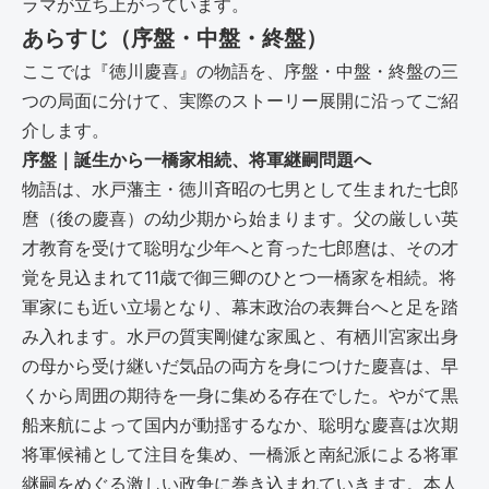
ラマが立ち上がっています。
あらすじ（序盤・中盤・終盤）
ここでは『徳川慶喜』の物語を、序盤・中盤・終盤の三
つの局面に分けて、実際のストーリー展開に沿ってご紹
介します。
序盤｜誕生から一橋家相続、将軍継嗣問題へ
物語は、水戸藩主・徳川斉昭の七男として生まれた七郎
麿（後の慶喜）の幼少期から始まります。父の厳しい英
才教育を受けて聡明な少年へと育った七郎麿は、その才
覚を見込まれて11歳で御三卿のひとつ一橋家を相続。将
軍家にも近い立場となり、幕末政治の表舞台へと足を踏
み入れます。水戸の質実剛健な家風と、有栖川宮家出身
の母から受け継いだ気品の両方を身につけた慶喜は、早
くから周囲の期待を一身に集める存在でした。やがて黒
船来航によって国内が動揺するなか、聡明な慶喜は次期
将軍候補として注目を集め、一橋派と南紀派による将軍
継嗣をめぐる激しい政争に巻き込まれていきます。本人