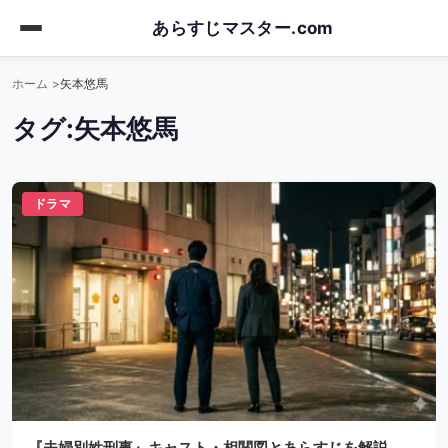
Skip
あらすじマスター.com
to
main
ホーム
矢本悠馬
content
タグ:
矢本悠馬
ドラマ
『夫婦別姓刑事』キャスト・相関図とあらすじを解説