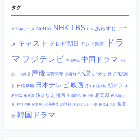
タグ
TBS
NHK
あらすじ
アニ
Netflix
1976年アニメ
tvN
ドラ
キャスト
テレビ朝日
メ
テレビ東京
マ
フジテレビ
中国ドラマ
三浦春馬
中村
声優
小説
宮野真守
小栗旬
嵐
戸田恵梨
悠一
向井理
山田孝之
日本テレビ
映画
朝ドラ
日曜劇場
香
木
月9
有村架純
相関図
湊かなえ
漫画
村拓哉
生瀬勝久
田中圭
神木隆之
梶裕貴
集英
講談社
介
綾野剛
花澤香菜
連続テレビ小説
長澤まさみ
神谷浩史
韓国ドラマ
社