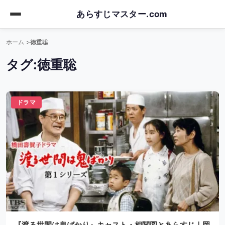
Skip
あらすじマスター.com
to
main
ホーム
徳重聡
content
タグ:
徳重聡
ドラマ
『渡る世間は鬼ばかり』キャスト・相関図とあらすじ｜岡