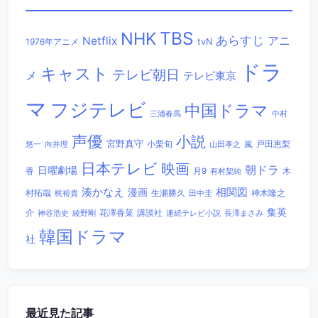
TBS
NHK
あらすじ
アニ
Netflix
1976年アニメ
tvN
ドラ
キャスト
テレビ朝日
メ
テレビ東京
マ
フジテレビ
中国ドラマ
三浦春馬
中村
声優
小説
宮野真守
小栗旬
嵐
戸田恵梨
悠一
向井理
山田孝之
日本テレビ
映画
朝ドラ
日曜劇場
香
木
月9
有村架純
相関図
湊かなえ
漫画
村拓哉
生瀬勝久
田中圭
神木隆之
梶裕貴
集英
講談社
介
綾野剛
花澤香菜
連続テレビ小説
長澤まさみ
神谷浩史
韓国ドラマ
社
最近見た記事