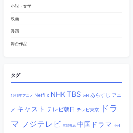
小説・文学
映画
漫画
舞台作品
タグ
TBS
NHK
あらすじ
アニ
Netflix
1976年アニメ
tvN
ドラ
キャスト
テレビ朝日
メ
テレビ東京
マ
フジテレビ
中国ドラマ
三浦春馬
中村