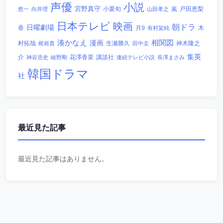
声優
小説
宮野真守
小栗旬
嵐
戸田恵梨
悠一
向井理
山田孝之
日本テレビ
映画
朝ドラ
日曜劇場
香
木
月9
有村架純
相関図
湊かなえ
漫画
村拓哉
生瀬勝久
田中圭
神木隆之
梶裕貴
集英
講談社
介
綾野剛
花澤香菜
連続テレビ小説
長澤まさみ
神谷浩史
韓国ドラマ
社
最近見た記事
最近見た記事はありません。