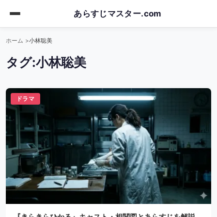
Skip
あらすじマスター.com
to
main
ホーム
小林聡美
content
タグ:
小林聡美
ドラマ
『きらきらひかる』キャスト・相関図とあらすじを解説