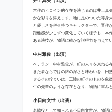
井上真央（出演）
本作のヒロイン的存在を演じるのは井上真
かな彩りを添えます。地に足のついた等身
と優しさを併せ持つキャラクターで、晋作
距離感が少しずつ変化していく様子も、本
ある演技が、物語に確かな説得力を与えて
中村雅俊（出演）
ベテラン・中村雅俊が、町の人々を束ねる
きた者ならではの懐の深さと味わいを、円
せるその佇まいは、三陸の町そのものを象
生の先輩のような存在となり、物語に重み
小日向文世（出演）
名脇役として知られる小日向文世が、物語