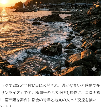
グで2025年1月17日に公開され、温かな笑いと感動で多
・サンライズ』です。楡周平の同名小説を原作に、コロナ禍
県・南三陸を舞台に都会の青年と地元の人々の交流を描い
ています。