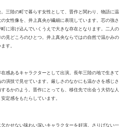
央。三陸の町で暮らす女性として、晋作と関わり、物語に温
大の女性像を、井上真央が繊細に表現しています。芯の強さ
が町に溶け込んでいくうえで大きな存在となります。二人の
作の見どころのひとつ。井上真央ならではの自然で温かみの
います。
存在感あるキャラクターとして出演。長年三陸の地で生きて
熟の演技で見せています。厳しさのなかにも温かさを感じさ
徴するかのよう。晋作にとっても、移住先で出会う大切な人
と安定感をもたらしています。
に欠かせない味わい深いキャラクターを好演。さりげない一