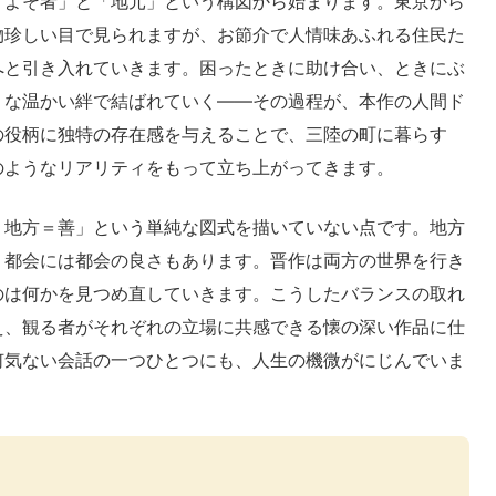
「よそ者」と「地元」という構図から始まります。東京から
物珍しい目で見られますが、お節介で人情味あふれる住民た
へと引き入れていきます。困ったときに助け合い、ときにぶ
うな温かい絆で結ばれていく――その過程が、本作の人間ド
の役柄に独特の存在感を与えることで、三陸の町に暮らす
のようなリアリティをもって立ち上がってきます。
、地方＝善」という単純な図式を描いていない点です。地方
、都会には都会の良さもあります。晋作は両方の世界を行き
のは何かを見つめ直していきます。こうしたバランスの取れ
え、観る者がそれぞれの立場に共感できる懐の深い作品に仕
何気ない会話の一つひとつにも、人生の機微がにじんでいま