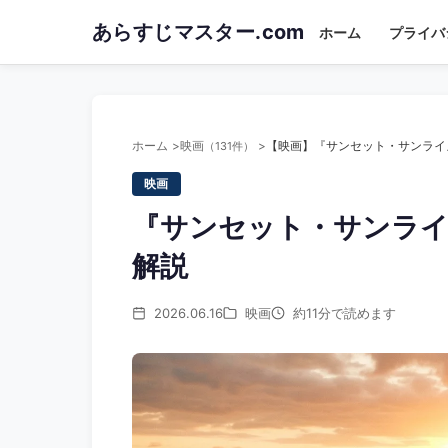
Skip
あらすじマスター.com
ホーム
プライバ
to
main
content
ホーム
映画
（131件）
映画
『サンセット・サンラ
解説
2026.06.16
映画
約11分で読めます