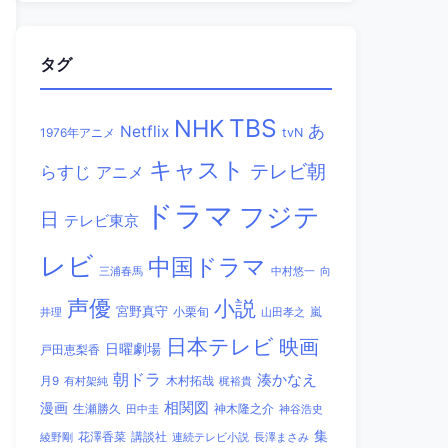
タグ
TBS
NHK
あ
Netflix
1976年アニメ
tvN
キャスト
テレビ朝
らすじ
アニメ
ドラマ
フジテ
日
テレビ東京
レビ
中国ドラマ
三浦春馬
中村悠一
向
声優
小説
宮野真守
小栗旬
嵐
井理
山田孝之
日本テレビ
映画
日曜劇場
戸田恵梨香
朝ドラ
湊かなえ
木村拓哉
月9
有村架純
梶裕貴
相関図
漫画
生瀬勝久
田中圭
神木隆之介
神谷浩史
集
講談社
綾野剛
花澤香菜
連続テレビ小説
長澤まさみ