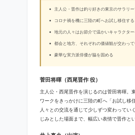
主人公・晋作は釣り好きの東京のサラリー
コロナ禍を機に三陸の町へお試し移住する
地元の人々はお節介で温かいキャラクター
都会と地方、それぞれの価値観が交わって
豪華な実力派俳優が脇を固める
菅田将暉（西尾晋作 役）
主人公・西尾晋作を演じるのは菅田将暉。
ワークをきっかけに三陸の町へ「お試し移
人々との交流を通じて少しずつ変わってい
じみとした場面まで、幅広い表情で晋作と