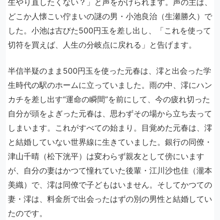
生やり直したくない？」と声をかけられます。声の主は、
どこか人懐こい佇まいの謎の男・小池良治（生瀬勝久）で
した。小池は古びた500円玉を差し出し、「これを使って
切符を買えば、人生の分岐点に戻れる」と告げます。
半信半疑のまま500円玉を使った元春は、澪と出会った学
生時代の駅のホームに立っていました。雨の中、澪にハン
カチを差し出す“運命の瞬間”を前にして、今の疲れ切った
自分が頭をよぎった元春は、思わずその場から立ち去って
しまいます。これがすべての始まり。目覚めた元春は、澪
と結婚していない世界線に生きていました。銀行の同僚・
津山千晴（松下洸平）は変わらず親友として傍にいます
が、自分の妻はかつて憧れていた後輩・江川沙也佳（瀧本
美織）で、澪は同僚で子どもはいません。そしてかつての
妻・澪は、料金所で出会ったはずの別の男性と結婚してい
たのです。