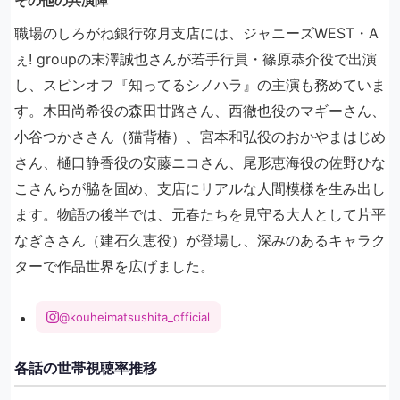
その他の共演陣
職場のしろがね銀行弥月支店には、ジャニーズWEST・A
ぇ! groupの末澤誠也さんが若手行員・篠原恭介役で出演
し、スピンオフ『知ってるシノハラ』の主演も務めていま
す。木田尚希役の森田甘路さん、西徹也役のマギーさん、
小谷つかささん（猫背椿）、宮本和弘役のおかやまはじめ
さん、樋口静香役の安藤ニコさん、尾形恵海役の佐野ひな
こさんらが脇を固め、支店にリアルな人間模様を生み出し
ます。物語の後半では、元春たちを見守る大人として片平
なぎささん（建石久恵役）が登場し、深みのあるキャラク
ターで作品世界を広げました。
@kouheimatsushita_official
各話の世帯視聴率推移