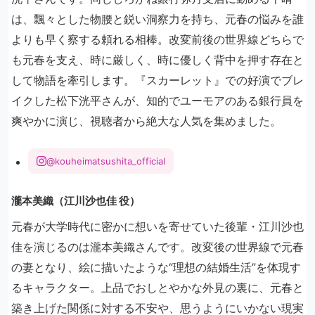
は、飄々とした物腰と鋭い洞察力を持ち、元春の悩みを誰
よりも早く察する頼れる相棒。改変前後の世界線どちらで
も元春を支え、時に厳しく、時に優しく背中を押す存在と
して物語を牽引します。『スカーレット』での好演でブレ
イクした松下洸平さんが、知的でユーモアのある銀行員を
爽やかに演じ、視聴者から絶大な人気を集めました。
@kouheimatsushita_official
瀧本美織（江川沙也佳 役）
元春が大学時代に密かに想いを寄せていた後輩・江川沙也
佳を演じるのは瀧本美織さんです。改変後の世界線で元春
の妻となり、絵に描いたような“理想の結婚生活”を体現す
るキャラクター。上品でおしとやかな外見の裏に、元春と
築き上げた関係に対する不安や、思うようにいかない現実