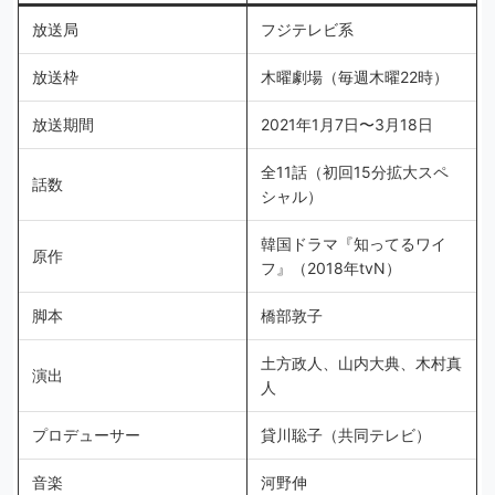
放送局
フジテレビ系
放送枠
木曜劇場（毎週木曜22時）
放送期間
2021年1月7日〜3月18日
全11話（初回15分拡大スペ
話数
シャル）
韓国ドラマ『知ってるワイ
原作
フ』（2018年tvN）
脚本
橋部敦子
土方政人、山内大典、木村真
演出
人
プロデューサー
貸川聡子（共同テレビ）
音楽
河野伸