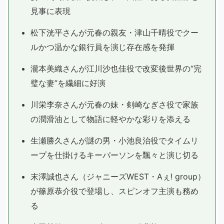
見事に表現
松下洸平さんが元春の親友・津山千晴役でクー
ルかつ温かな銀行員を演じ存在感を発揮
瀧本美織さんが江川沙也佳役で改変後世界の“完
璧な妻”を繊細に好演
川栄李奈さんが元春の妹・剣崎なぎさ役で家族
の潤滑油として物語に軽やかな彩りを添える
生瀬勝久さんが謎の男・小池良治役でタイムリ
ープを仕掛けるキーパーソンを飄々と演じ切る
末澤誠也さん（ジャニーズWEST・Aぇ! group）
が篠原恭介役で登場し、スピンオフ主演も務め
る