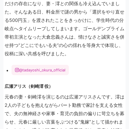
だけの存在になり、妻・澪との関係も冷え込んでいまし
た。そんなある日、料金所で謎の男から「選択をやり直せ
る500円玉」を渡されたことをきっかけに、学生時代の分
岐点へタイムリープしてしまいます。ゴールデンプライム
帯初主演となった大倉忠義さんは、情けなさと誠実さを併
せ持つ“どこにでもいる夫”の心の揺れを等身大で体現し、
役柄に深い共感を呼びました。
@tadayoshi_okura_official
広瀬アリス（剣崎澪 役）
元春の妻・剣崎澪を演じるのは広瀬アリスさんです。澪は
2人の子どもを抱えながらパート勤務で家計を支える女性
で、夫の無神経さや家事・育児の負担の偏りに苛立ちを募
らせ、元春に厳しい言葉をぶつける“鬼嫁”として描かれま