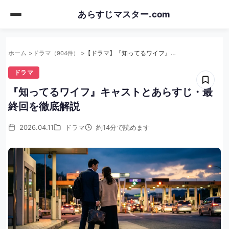
Skip
あらすじマスター.com
to
main
content
ホーム
ドラマ
【ドラマ】『知ってるワイフ』キャストとあらすじ・最終回を徹底解説
（904件）
ドラマ
『知ってるワイフ』キャストとあらすじ・最
終回を徹底解説
2026.04.11
ドラマ
約14分で読めます