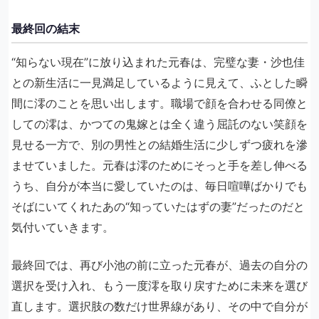
最終回の結末
“知らない現在”に放り込まれた元春は、完璧な妻・沙也佳
との新生活に一見満足しているように見えて、ふとした瞬
間に澪のことを思い出します。職場で顔を合わせる同僚と
しての澪は、かつての鬼嫁とは全く違う屈託のない笑顔を
見せる一方で、別の男性との結婚生活に少しずつ疲れを滲
ませていました。元春は澪のためにそっと手を差し伸べる
うち、自分が本当に愛していたのは、毎日喧嘩ばかりでも
そばにいてくれたあの“知っていたはずの妻”だったのだと
気付いていきます。
最終回では、再び小池の前に立った元春が、過去の自分の
選択を受け入れ、もう一度澪を取り戻すために未来を選び
直します。選択肢の数だけ世界線があり、その中で自分が