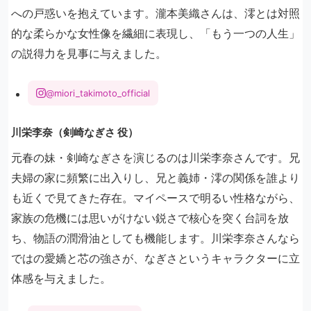
への戸惑いを抱えています。瀧本美織さんは、澪とは対照
的な柔らかな女性像を繊細に表現し、「もう一つの人生」
の説得力を見事に与えました。
@miori_takimoto_official
川栄李奈（剣崎なぎさ 役）
元春の妹・剣崎なぎさを演じるのは川栄李奈さんです。兄
夫婦の家に頻繁に出入りし、兄と義姉・澪の関係を誰より
も近くで見てきた存在。マイペースで明るい性格ながら、
家族の危機には思いがけない鋭さで核心を突く台詞を放
ち、物語の潤滑油としても機能します。川栄李奈さんなら
ではの愛嬌と芯の強さが、なぎさというキャラクターに立
体感を与えました。