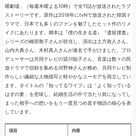
曜劇場」（毎週木曜よる10時）で全11話が放送されたラブ
ストーリーです。原作は2018年にtvNで放送された韓国ド
ラマで、日本でも多くのファンを魅了したヒット作のリメ
イクにあたります。脚本は『僕の生きる道』『遺留捜査』
シリーズの橋部敦子さんが担当し、演出は土方政人さん、
山内大典さん、木村真人さんが連名で手がけました。プロ
デューサーは共同テレビの貸川聡子さん、音楽は数々の民
放ドラマで信頼を集める河野伸さんが務め、共同テレビ制
作らしい繊細な人物描写と軽やかなユーモアを両立してい
ます。タイトルの『知ってるワイフ』は「よく知っている
はずの妻」を意味し、結婚生活の中で当たり前になってし
まった相手への想いをもう一度見つめ直す物語の核心を表
しています。
項目
内容