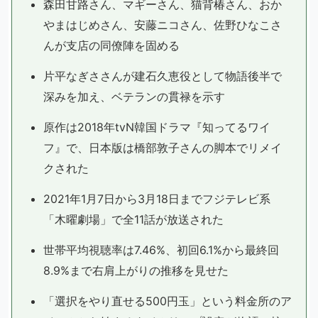
森田甘路さん、マギーさん、猫背椿さん、おか
やまはじめさん、安藤ニコさん、佐野ひなこさ
んが支店の同僚陣を固める
片平なぎささんが建石久恵役として物語後半で
深みを加え、ベテランの貫禄を示す
原作は2018年tvN韓国ドラマ『知ってるワイ
フ』で、日本版は橋部敦子さんの脚本でリメイ
クされた
2021年1月7日から3月18日までフジテレビ系
「木曜劇場」で全11話が放送された
世帯平均視聴率は7.46%、初回6.1%から最終回
8.9%まで右肩上がりの推移を見せた
「選択をやり直せる500円玉」という料金所のア