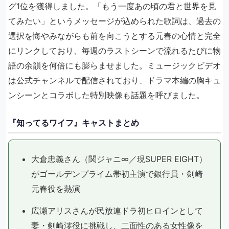
グ1位を獲得しました。「もう一度あの頃の君と世界を見
てみたい」というメッセージが込められた歌詞は、過去の
選択を悔やみながらも前を向こうとする元春の心情と完全
にリンクしており、毎週のラストシーンで流れるたびに物
語の余韻を何倍にも膨らませました。ミュージックビデオ
は公式チャンネルで配信されており、ドラマ本編の胸キュ
ンシーンとコラボした特別映像も話題を呼びました。
『知ってるワイフ』キャストまとめ
大倉忠義さん（関ジャニ∞／現SUPER EIGHT）
がゴールデンプライム帯初主演で銀行員・剣崎
元春役を熱演
広瀬アリスさんが民放連ドラ初ヒロインとして
妻・剣崎澪役に挑戦し、二面性のある女性像を