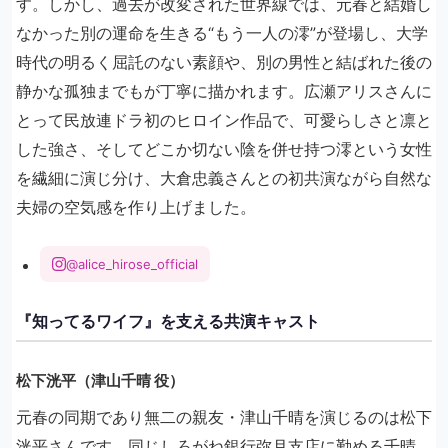
す。しかし、過去が改変された世界線では、元春と結婚し
なかった別の運命を生きる“もう一人の澪”が登場し、大学
時代の明るく屈託のない素顔や、別の男性と結ばれた後の
静かな孤独までもが丁寧に描かれます。広瀬アリスさんに
とって民放連ドラ初のヒロイン作品で、可愛らしさと凛と
した強さ、そしてどこか切ない陰を併せ持つ澪という女性
を繊細に演じ分け、大倉忠義さんとの初共演ながら自然な
夫婦の空気感を作り上げました。
@alice_hirose_official
『知ってるワイフ』を支える共演キャスト
松下洸平（津山千晴 役）
元春の同期であり無二の親友・津山千晴を演じるのは松下
洸平さんです。同じしろがね銀行弥月支店に勤める千晴