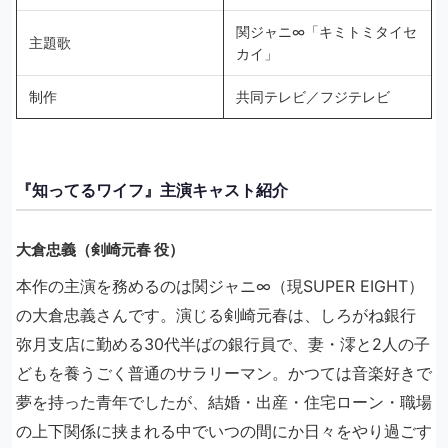
関ジャニ∞「キミトミタイセ
主題歌
カイ」
制作
共同テレビ／フジテレビ
『知ってるワイフ』主演キャスト紹介
大倉忠義（剣崎元春 役）
本作の主演を務めるのは関ジャニ∞（現SUPER EIGHT）
の大倉忠義さんです。演じる剣崎元春は、しろがね銀行
弥月支店に勤める30代半ばの銀行員で、妻・澪と2人の子
どもを養うごく普通のサラリーマン。かつては音楽好きで
夢を持った青年でしたが、結婚・出産・住宅ローン・職場
の上下関係に挟まれる中でいつの間にか日々をやり過ごす