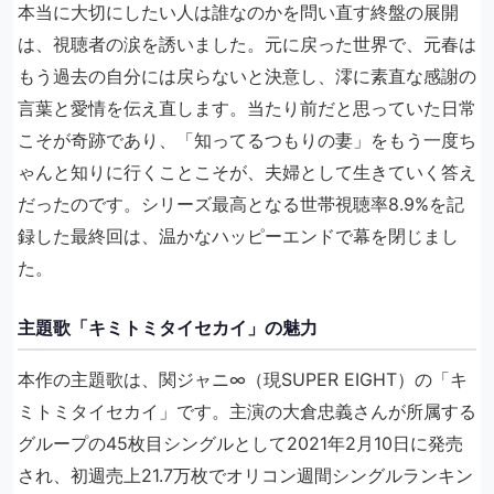
本当に大切にしたい人は誰なのかを問い直す終盤の展開
は、視聴者の涙を誘いました。元に戻った世界で、元春は
もう過去の自分には戻らないと決意し、澪に素直な感謝の
言葉と愛情を伝え直します。当たり前だと思っていた日常
こそが奇跡であり、「知ってるつもりの妻」をもう一度ち
ゃんと知りに行くことこそが、夫婦として生きていく答え
だったのです。シリーズ最高となる世帯視聴率8.9%を記
録した最終回は、温かなハッピーエンドで幕を閉じまし
た。
主題歌「キミトミタイセカイ」の魅力
本作の主題歌は、関ジャニ∞（現SUPER EIGHT）の「キ
ミトミタイセカイ」です。主演の大倉忠義さんが所属する
グループの45枚目シングルとして2021年2月10日に発売
され、初週売上21.7万枚でオリコン週間シングルランキン