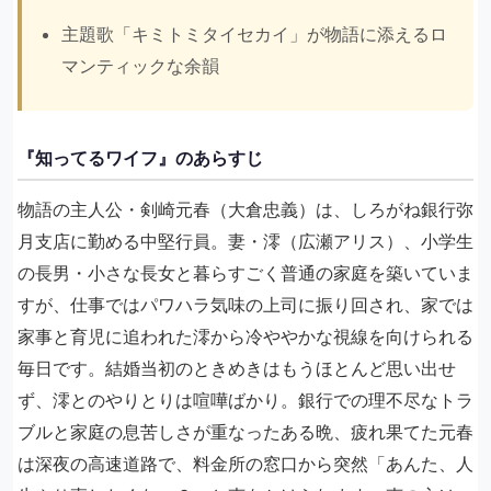
主題歌「キミトミタイセカイ」が物語に添えるロ
マンティックな余韻
『知ってるワイフ』のあらすじ
物語の主人公・剣崎元春（大倉忠義）は、しろがね銀行弥
月支店に勤める中堅行員。妻・澪（広瀬アリス）、小学生
の長男・小さな長女と暮らすごく普通の家庭を築いていま
すが、仕事ではパワハラ気味の上司に振り回され、家では
家事と育児に追われた澪から冷ややかな視線を向けられる
毎日です。結婚当初のときめきはもうほとんど思い出せ
ず、澪とのやりとりは喧嘩ばかり。銀行での理不尽なトラ
ブルと家庭の息苦しさが重なったある晩、疲れ果てた元春
は深夜の高速道路で、料金所の窓口から突然「あんた、人