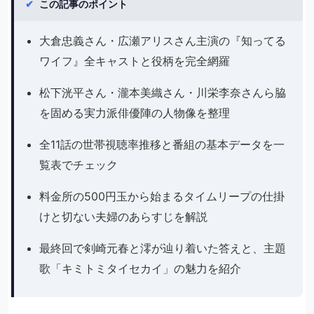
✔
この記事のポイント
大倉忠義さん・広瀬アリスさん主演の『知ってる
ワイフ』全キャストと役柄を完全網羅
松下洸平さん・瀧本美織さん・川栄李奈さんら脇
を固める実力派俳優陣の人物像を整理
全11話の世帯視聴率推移と番組の基本データを一
覧表でチェック
料金所の500円玉から始まるタイムリープの仕掛
けと切ない夫婦のあらすじを解説
最終回で剣崎元春と澪が辿り着いた答えと、主題
歌「キミトミタイセカイ」の魅力を紹介