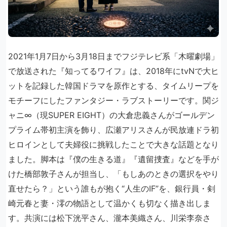
2021年1月7日から3月18日までフジテレビ系「木曜劇場」
で放送された『知ってるワイフ』は、2018年にtvNで大ヒ
ットを記録した韓国ドラマを原作とする、タイムリープを
モチーフにしたファンタジー・ラブストーリーです。関ジ
ャニ∞（現SUPER EIGHT）の大倉忠義さんがゴールデン
プライム帯初主演を飾り、広瀬アリスさんが民放連ドラ初
ヒロインとして夫婦役に挑戦したことで大きな話題となり
ました。脚本は『僕の生きる道』『遺留捜査』などを手が
けた橋部敦子さんが担当し、「もしあのときの選択をやり
直せたら？」という誰もが抱く“人生のIF”を、銀行員・剣
崎元春と妻・澪の物語として温かくも切なく描き出しま
す。共演には松下洸平さん、瀧本美織さん、川栄李奈さ