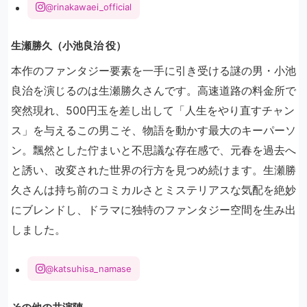
@rinakawaei_official
生瀬勝久（小池良治 役）
本作のファンタジー要素を一手に引き受ける謎の男・小池
良治を演じるのは生瀬勝久さんです。高速道路の料金所で
突然現れ、500円玉を差し出して「人生をやり直すチャン
ス」を与えるこの男こそ、物語を動かす最大のキーパーソ
ン。飄然とした佇まいと不思議な存在感で、元春を過去へ
と誘い、改変された世界の行方を見つめ続けます。生瀬勝
久さんは持ち前のコミカルさとミステリアスな気配を絶妙
にブレンドし、ドラマに独特のファンタジー空間を生み出
しました。
@katsuhisa_namase