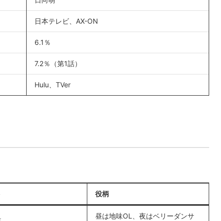
日本テレビ、AX-ON
6.1％
7.2％（第1話）
Hulu、TVer
ト
役柄
昼は地味OL、夜はベリーダンサ