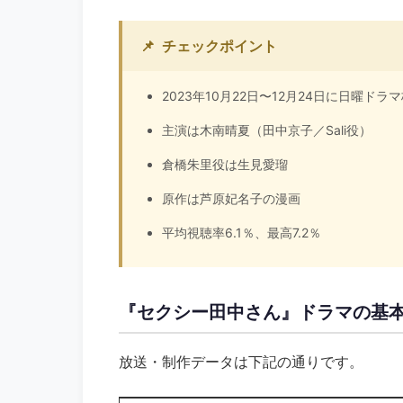
📌
チェックポイント
2023年10月22日〜12月24日に日曜ドラ
主演は木南晴夏（田中京子／Sali役）
倉橋朱里役は生見愛瑠
原作は芦原妃名子の漫画
平均視聴率6.1％、最高7.2％
『セクシー田中さん』ドラマの基
放送・制作データは下記の通りです。