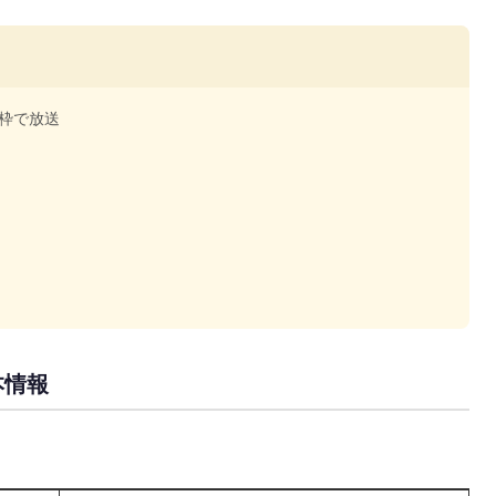
マ枠で放送
本情報