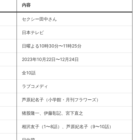
内容
セクシー田中さん
日本テレビ
日曜よる10時30分〜11時25分
2023年10月22日〜12月24日
全10話
ラブコメディ
芦原妃名子（小学館・月刊フラワーズ）
猪股隆一、伊藤彰記、宮下直之
相沢友子（1〜8話）、芦原妃名子（9〜10話）
日向萌