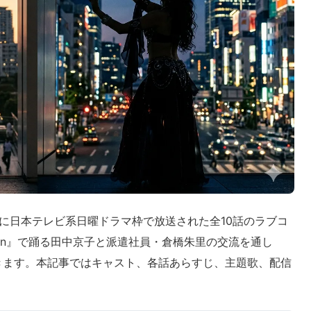
2月に日本テレビ系日曜ドラマ枠で放送された全10話のラブコ
alan』で踊る田中京子と派遣社員・倉橋朱里の交流を通し
きます。本記事ではキャスト、各話あらすじ、主題歌、配信