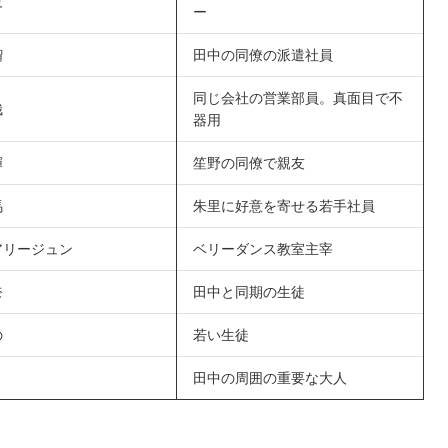
夏
ー
瑠
田中の同僚の派遣社員
同じ会社の営業部員。真面目で不
哉
器用
輝
笙野の同僚で親友
馬
朱里に好意を寄せる若手社員
アリージュン
ベリーダンス教室主宰
奈
田中と同期の生徒
の
若い生徒
田中の周囲の重要な大人