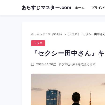
Skip
あらすじマスター.com
ホーム
プライバ
to
main
content
ホーム
ドラマ
（904件）
ドラマ
『セクシー田中さん』キ
2026.04.26
ドラマ
約9分で読めます