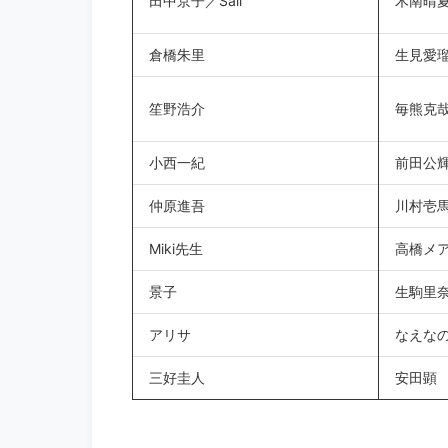
田中京子／Sali
木南晴
倉橋朱里
生見愛
笙野浩介
毎熊克
小西一紀
前田公
仲原進吾
川村壱
Miki先生
高橋メ
景子
生駒里
アリサ
なえな
三好圭人
安田顕