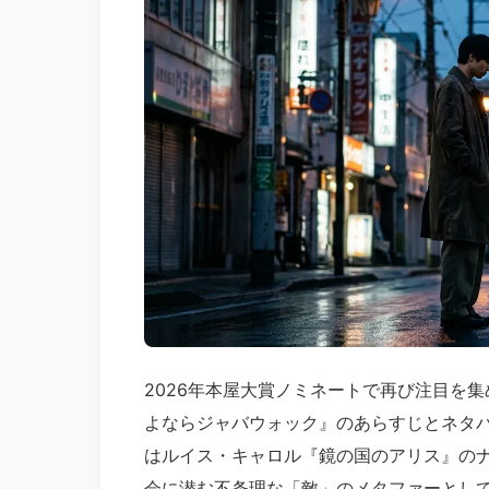
2026年本屋大賞ノミネートで再び注目を
よならジャバウォック』のあらすじとネタ
はルイス・キャロル『鏡の国のアリス』の
会に潜む不条理な「敵」のメタファーとし