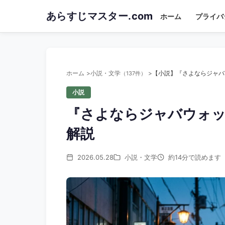
Skip
あらすじマスター.com
ホーム
プライバ
to
main
content
ホーム
小説・文学
（137件）
小説
『さよならジャバウォ
解説
2026.05.28
小説・文学
約14分で読めます