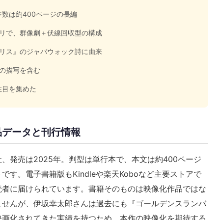
ジ数は約400ページの長編
リで、群像劇＋伏線回収型の構成
リス』のジャバウォック詩に由来
の描写を含む
注目を集めた
品データと刊行情報
、発売は2025年。判型は単行本で、本文は約400ページ
す。電子書籍版もKindleや楽天Koboなど主要ストアで
読者に届けられています。書籍そのものは映像化作品ではな
ませんが、伊坂幸太郎さんは過去にも『ゴールデンスランバ
映画化されてきた実績を持つため、本作の映像化を期待する