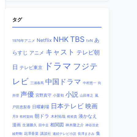
タグ
TBS
NHK
あ
Netflix
1976年アニメ
tvN
キャスト
テレビ朝
らすじ
アニメ
ドラマ
フジテ
日
テレビ東京
レビ
中国ドラマ
三浦春馬
中村悠一
向
声優
小説
宮野真守
小栗旬
嵐
井理
山田孝之
日本テレビ
映画
日曜劇場
戸田恵梨香
朝ドラ
湊かなえ
木村拓哉
月9
有村架純
梶裕貴
相関図
漫画
生瀬勝久
田中圭
神木隆之介
神谷浩史
集
講談社
綾野剛
花澤香菜
連続テレビ小説
長澤まさみ