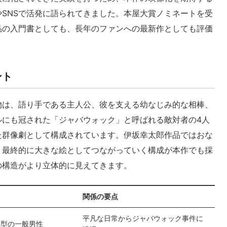
SNSで活発に語られてきました。本屋大賞ノミネートを受
品の入門書としても、長年のファンへの最新作としても評価
ント
物は、語り手である主人公、彼を支える幼なじみ的な相棒、
ルにも冠された「ジャバウォック」と呼ばれる敵対者の4人
た群像劇として構成されています。伊坂幸太郎作品ではおな
、最終的に大きな絵としてつながっていく構成が本作でも採
の構造がより立体的に見えてきます。
関係の要点
平凡な日常からジャバウォック事件に
れ型の一般男性