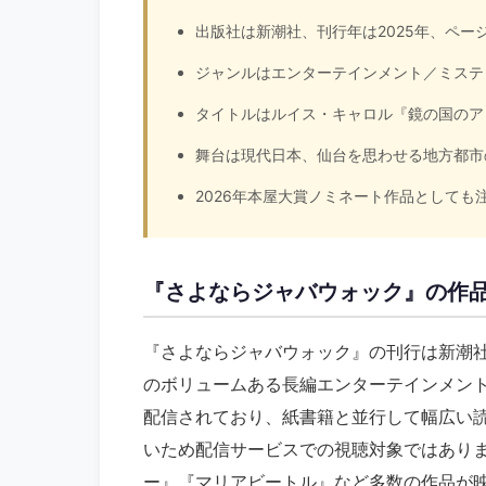
出版社は新潮社、刊行年は2025年、ペー
ジャンルはエンターテインメント／ミステ
タイトルはルイス・キャロル『鏡の国のア
舞台は現代日本、仙台を思わせる地方都市
2026年本屋大賞ノミネート作品としても
『さよならジャバウォック』の作
『さよならジャバウォック』の刊行は新潮社
のボリュームある長編エンターテインメントで
配信されており、紙書籍と並行して幅広い
いため配信サービスでの視聴対象ではあり
ー』『マリアビートル』など多数の作品が