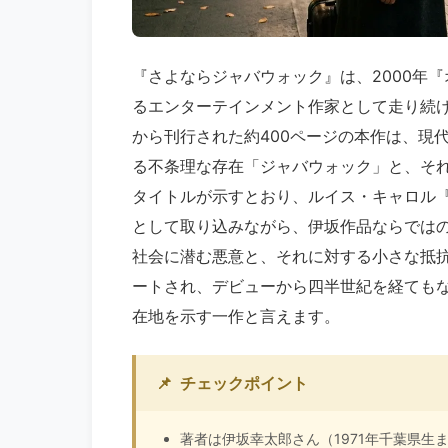
『さよならジャバウォック』は、2000年
るエンターテインメント作家として走り続
から刊行された約400ページの本作は、現
る不条理な存在「ジャバウォック」と、そ
タイトルが示すとおり、ルイス・キャロル
として取り込みながら、伊坂作品ならでは
社会に潜む悪意と、それに対する小さな抵抗
ートされ、デビューから四半世紀を経ても
在地を示す一作と言えます。
📌
チェックポイント
著者は伊坂幸太郎さん（1971年千葉県生