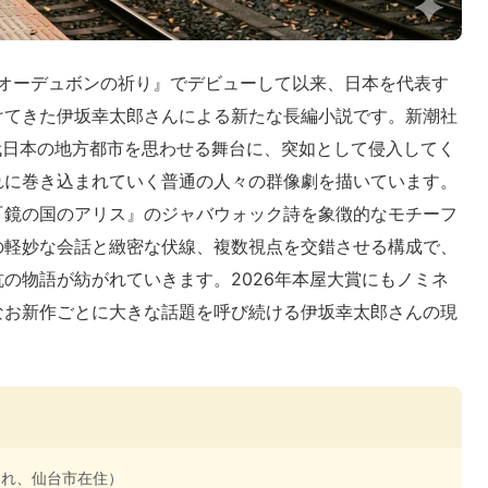
『オーデュボンの祈り』でデビューして以来、日本を代表す
けてきた伊坂幸太郎さんによる新たな長編小説です。新潮社
代日本の地方都市を思わせる舞台に、突如として侵入してく
れに巻き込まれていく普通の人々の群像劇を描いています。
『鏡の国のアリス』のジャバウォック詩を象徴的なモチーフ
の軽妙な会話と緻密な伏線、複数視点を交錯させる構成で、
の物語が紡がれていきます。2026年本屋大賞にもノミネ
なお新作ごとに大きな話題を呼び続ける伊坂幸太郎さんの現
まれ、仙台市在住）