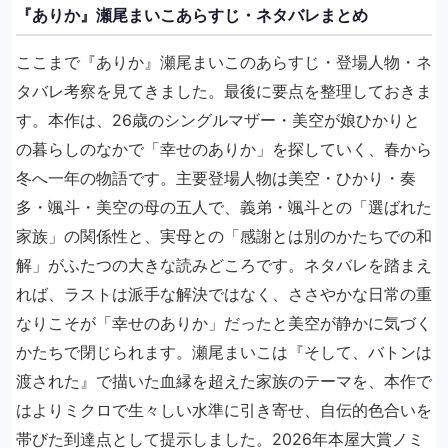
『ありか』瀬尾まいこあらすじ・ネタバレまとめ
ここまで『ありか』瀬尾まいこのあらすじ・登場人物・ネ
タバレ考察を見てきました。最後に要点を整理しておきま
す。本作は、26歳のシングルマザー・美空が娘ひかりと
の暮らしのなかで「幸せのありか」を探していく、春から
冬へ一年の物語です。主要登場人物は美空・ひかり・奏
多・颯斗・美空の母の五人で、義弟・颯斗との「選ばれた
家族」の関係性と、実母との「感謝とは別のかたちでの和
解」がふたつの大きな読みどころです。ネタバレを踏まえ
れば、ラストは派手な解決ではなく、ささやかな日常の重
なりこそが「幸せのありか」だったと美空が静かに気づく
かたちで閉じられます。瀬尾まいこは『そして、バトンは
渡された』で描いた血縁を超えた家族のテーマを、本作で
はよりミクロで生々しい水準に引き寄せ、自伝的色合いを
帯びた到達点として提示しました。2026年本屋大賞ノミ