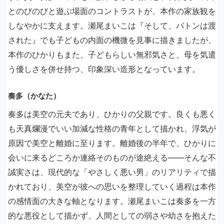
とのびのびと遊ぶ場面のコントラストが、本作の家族観を
しなやかに支えます。瀬尾まいこは『そして、バトンは渡
された』でも子どもの内面の機微を見事に描きましたが、
本作のひかりもまた、子どもらしい無邪気さと、母を気遣
う優しさを併せ持つ、印象深い造形となっています。
奏多（かなた）
奏多は美空の元夫であり、ひかりの父親です。良くも悪く
も天真爛漫でいい加減な性格の青年として描かれ、浮気が
原因で美空と離婚に至ります。離婚後の半年で、ひかりに
会いに来るどころか連絡そのものが途絶える――そんな不
誠実さは、現代的な「やさしく悪い男」のリアリティで描
かれており、美空が彼への思いを整理していく過程は本作
の感情面の大きな軸となります。瀬尾まいこは奏多を一方
的な悪役として描かず、人間としての弱さや幼さを抱えた