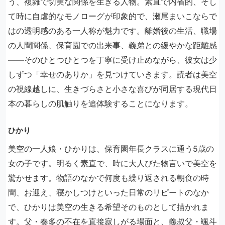
う、複雑で切実な関係を生きる人物。素直で内省的、そし
て時に自虐的なモノローグが印象的で、瀬尾まいこならで
はの透明感のある一人称が魅力です。離婚後の生活、職場
の人間関係、保育園での出来事、義弟との緩やかな距離感
――そのひとつひとつを丁寧に受け止めながら、彼女は少
しずつ「幸せのありか」を見つけていきます。読者は美空
の視線越しに、生きづらさと小さな喜びが同居する現代日
本の暮らしの肌触りを追体験することになります。
ひかり
美空の一人娘・ひかりは、保育園年長クラスに通う5歳の
女の子です。明るく素直で、時に大人びた物言いで美空を
驚かせます。物語のなかで何度も繰り返される朝食の時
間、お迎え、寝かしつけといった日常のリピートのなか
で、ひかりは美空の生きる希望そのものとして描かれま
す。父・奏多の不在を直接寂しがる場面と、義叔父・颯斗