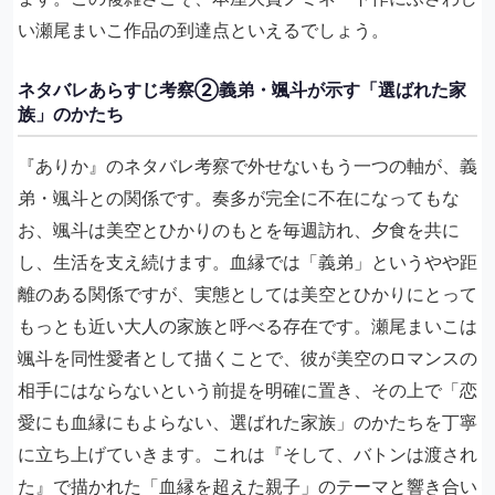
い瀬尾まいこ作品の到達点といえるでしょう。
ネタバレあらすじ考察②義弟・颯斗が示す「選ばれた家
族」のかたち
『ありか』のネタバレ考察で外せないもう一つの軸が、義
弟・颯斗との関係です。奏多が完全に不在になってもな
お、颯斗は美空とひかりのもとを毎週訪れ、夕食を共に
し、生活を支え続けます。血縁では「義弟」というやや距
離のある関係ですが、実態としては美空とひかりにとって
もっとも近い大人の家族と呼べる存在です。瀬尾まいこは
颯斗を同性愛者として描くことで、彼が美空のロマンスの
相手にはならないという前提を明確に置き、その上で「恋
愛にも血縁にもよらない、選ばれた家族」のかたちを丁寧
に立ち上げていきます。これは『そして、バトンは渡され
た』で描かれた「血縁を超えた親子」のテーマと響き合い