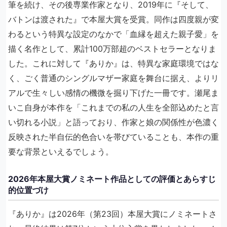
筆を続け、その後専業作家となり、2019年に『そして、
バトンは渡された』で本屋大賞を受賞。同作は四度親が変
わるという特異な設定のなかで「血縁を超えた親子愛」を
描く名作として、累計100万部超のベストセラーとなりま
した。これに対して『ありか』は、特異な家庭環境ではな
く、ごく普通のシングルマザー家庭を舞台に据え、よりリ
アルで生々しい感情の機微を掘り下げた一冊です。瀬尾ま
いこ自身が本作を「これまでの私の人生を全部込めたと言
い切れる小説」と語っており、作家と娘の関係性が色濃く
反映された半自伝的色合いを帯びていることも、本作の重
要な背景といえるでしょう。
2026年本屋大賞ノミネート作品としての評価とあらすじ
的位置づけ
『ありか』は2026年（第23回）本屋大賞にノミネートさ