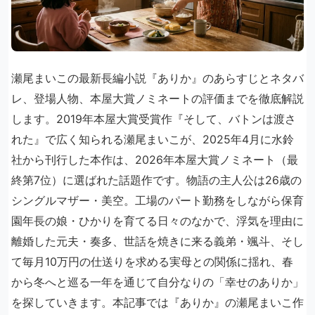
瀬尾まいこの最新長編小説『ありか』のあらすじとネタバ
レ、登場人物、本屋大賞ノミネートの評価までを徹底解説
します。2019年本屋大賞受賞作『そして、バトンは渡さ
れた』で広く知られる瀬尾まいこが、2025年4月に水鈴
社から刊行した本作は、2026年本屋大賞ノミネート（最
終第7位）に選ばれた話題作です。物語の主人公は26歳の
シングルマザー・美空。工場のパート勤務をしながら保育
園年長の娘・ひかりを育てる日々のなかで、浮気を理由に
離婚した元夫・奏多、世話を焼きに来る義弟・颯斗、そし
て毎月10万円の仕送りを求める実母との関係に揺れ、春
から冬へと巡る一年を通じて自分なりの「幸せのありか」
を探していきます。本記事では『ありか』の瀬尾まいこ作