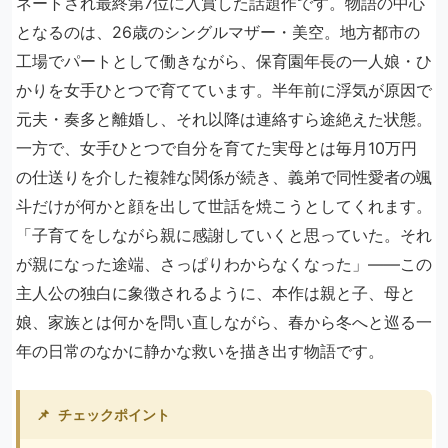
ネートされ最終第7位に入賞した話題作です。物語の中心
となるのは、26歳のシングルマザー・美空。地方都市の
工場でパートとして働きながら、保育園年長の一人娘・ひ
かりを女手ひとつで育てています。半年前に浮気が原因で
元夫・奏多と離婚し、それ以降は連絡すら途絶えた状態。
一方で、女手ひとつで自分を育てた実母とは毎月10万円
の仕送りを介した複雑な関係が続き、義弟で同性愛者の颯
斗だけが何かと顔を出して世話を焼こうとしてくれます。
「子育てをしながら親に感謝していくと思っていた。それ
が親になった途端、さっぱりわからなくなった」――この
主人公の独白に象徴されるように、本作は親と子、母と
娘、家族とは何かを問い直しながら、春から冬へと巡る一
年の日常のなかに静かな救いを描き出す物語です。
📌
チェックポイント