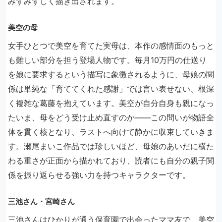
みずみずしく描き出されます。
美空の母
女手ひとつで美空を育てた実母は、本作の感情面のもっと
も難しい部分を担う登場人物です。毎月10万円の仕送り
を娘に要求するという描写に象徴されるように、母娘の関
係は単純な「育ててくれた感謝」では言い表せない、根深
く複雑な葛藤を抱えています。美空が自分自身も親になっ
たいま、母をどう受け止め直すのか――この問いが物語全
体を貫く核となり、ラストへ向けて静かに収束していきま
す。瀬尾まいこ作品では珍しいほど、母娘のあいだに横た
わる重さが正面から描かれており、読者にも自分の親子関
係を振り返らせる強い力を持つキャラクターです。
三池さん・宮崎さん
三池さんはひかりが通う保育園で出会ったママ友で、美空