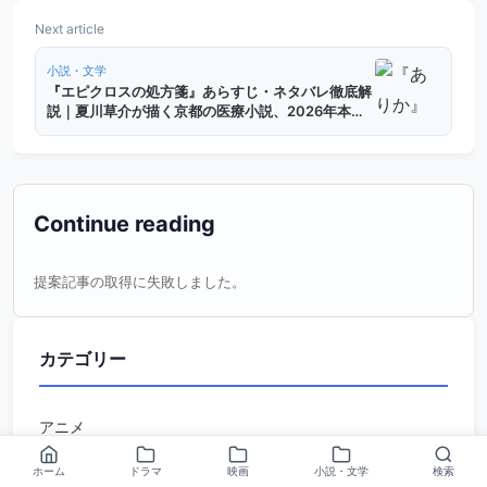
Next article
小説・文学
『エピクロスの処方箋』あらすじ・ネタバレ徹底解
説｜夏川草介が描く京都の医療小説、2026年本屋
大賞ノミネート作
Continue reading
提案記事の取得に失敗しました。
カテゴリー
アニメ
ドラマ
ホーム
ドラマ
映画
小説・文学
検索