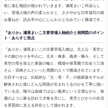
前に進む物語が描かれていきます。瀬尾まいこ作品らし
い、登場人物の声の柔らかさと、ささやかな日常描写の積
み重ねが、読み手の心にじんわりと沁みていく構成です。
『ありか』瀬尾まいこ主要登場人物紹介と相関図のポイン
ト・あらすじ視点
『ありか』瀬尾まいこの主要登場人物は、主人公・美空と
その娘ひかりを中心に、元夫・奏多、義弟・颯斗、そして
美空の母を加えた家族の輪と、職場や保育園で出会う三池
さん・宮崎さんといった周囲の人々で構成されています。
注目すべきは、伝統的な「父・母・子」の核家族モデルが
解体された後にどんな関係が生まれうるのかを丁寧に描い
ている点。颯斗は血縁ではない義弟という立場ながら、毎
週のように家を訪れて夕食を共にし、美空とひかりの生活
を実質的に支える存在として描かれます。