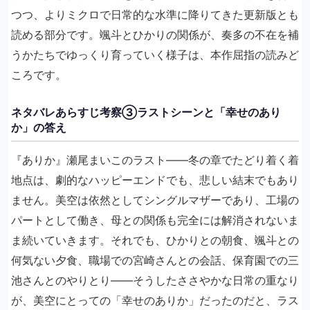
つつ、よりミクロで日常的な水準に降りてきた更新版とも
読める部分です。颯斗とひかりの関係が、奏多の不在を補
うかたちでゆっくり育っていく様子は、本作屈指の読みど
ころです。
ネタバレあらすじ考察③ラストシーンと「幸せのあり
か」の答え
『ありか』瀬尾まいこのラスト――冬の章でたどり着く着
地点は、劇的なハッピーエンドでも、悲しい結末でもあり
ません。美空は依然としてシングルマザーであり、工場の
パートとして働き、母との関係も完全には解消されないま
ま続いていきます。それでも、ひかりとの朝食、颯斗との
何気ない夕食、職場での宮崎さんとの会話、保育園での三
池さんとのやりとり――そうしたささやかな日常の重なり
が、美空にとっての「幸せのありか」だったのだと、ラス