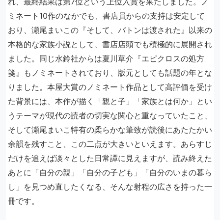
れ、最終結果は第7位という上位入賞を果たしました。ノ
ミネート10作のなかでも、書店員からの支持は安定して
おり、瀬尾まいこの『そして、バトンは渡された』以来の
本格的な家族小説として、書店店頭でも積極的に展開され
ました。同じ水鈴社からは夏川草介『エピクロスの処方
箋』もノミネートされており、版元としても話題の年とな
りました。本屋大賞のノミネート作品として高評価を受け
た背景には、本作が描く「親と子」「家族とは何か」とい
うテーマが現代の読者の切実な関心と重なっていたこと、
そして瀬尾まいこ特有の柔らかな筆致が読後にあたたかい
余韻を残すこと、この二点が大きいといえます。あらすじ
だけを追えば淡々とした日常譚に見えますが、読み終えた
あとに「自分の親」「自分の子ども」「自分のいまの暮ら
し」を見つめ直したくなる、そんな射程の広さを持った一
冊です。