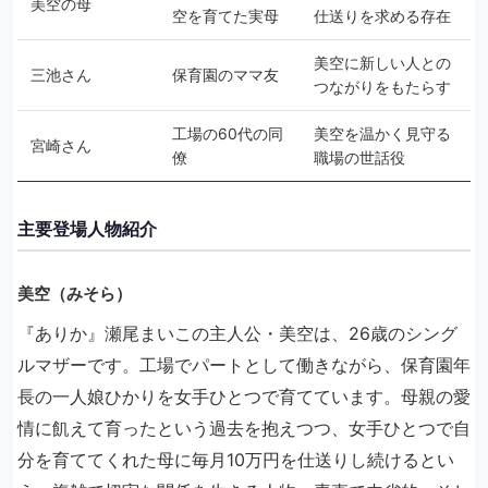
美空の母
空を育てた実母
仕送りを求める存在
美空に新しい人との
三池さん
保育園のママ友
つながりをもたらす
工場の60代の同
美空を温かく見守る
宮崎さん
僚
職場の世話役
主要登場人物紹介
美空（みそら）
『ありか』瀬尾まいこの主人公・美空は、26歳のシング
ルマザーです。工場でパートとして働きながら、保育園年
長の一人娘ひかりを女手ひとつで育てています。母親の愛
情に飢えて育ったという過去を抱えつつ、女手ひとつで自
分を育ててくれた母に毎月10万円を仕送りし続けるとい