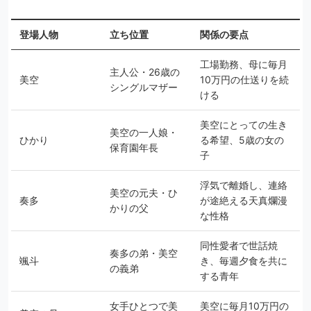
登場人物
立ち位置
関係の要点
工場勤務、母に毎月
主人公・26歳の
美空
10万円の仕送りを続
シングルマザー
ける
美空にとっての生き
美空の一人娘・
ひかり
る希望、5歳の女の
保育園年長
子
浮気で離婚し、連絡
美空の元夫・ひ
奏多
が途絶える天真爛漫
かりの父
な性格
同性愛者で世話焼
奏多の弟・美空
颯斗
き、毎週夕食を共に
の義弟
する青年
女手ひとつで美
美空に毎月10万円の