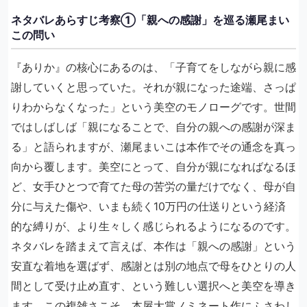
ネタバレあらすじ考察①「親への感謝」を巡る瀬尾まい
この問い
『ありか』の核心にあるのは、「子育てをしながら親に感
謝していくと思っていた。それが親になった途端、さっぱ
りわからなくなった」という美空のモノローグです。世間
ではしばしば「親になることで、自分の親への感謝が深ま
る」と語られますが、瀬尾まいこは本作でその通念を真っ
向から覆します。美空にとって、自分が親になればなるほ
ど、女手ひとつで育てた母の苦労の量だけでなく、母が自
分に与えた傷や、いまも続く10万円の仕送りという経済
的な縛りが、より生々しく感じられるようになるのです。
ネタバレを踏まえて言えば、本作は「親への感謝」という
安直な着地を選ばず、感謝とは別の地点で母をひとりの人
間として受け止め直す、という難しい選択へと美空を導き
ます。この複雑さこそ、本屋大賞ノミネート作にふさわし