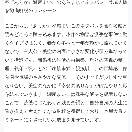
ここからは『ありか』瀬尾まいこのネタバレを含む考察と
読みどころに踏み込みます。本作の物語は派手な事件で動
くタイプではなく、春から冬へと一年が静かに流れていく
なかで、主人公・美空の内面に小さな変化が積み重なって
いく構造です。離婚後の生活の再構築、母との関係の整
理、義弟・颯斗との「家族未満・親族以上」の距離感、保
育園や職場のささやかな交流――そのすべてが少しずつ重
なり合い、美空のなかに「幸せのありか」がぼんやりと形
を結んでいきます。瀬尾まいこは派手な解決を提示しない
ことで、読後にじんわりと残る余韻と、自分自身の人生に
置き換えて考えたくなる射程を獲得しており、本屋大賞ノ
ミネートにふさわしい完成度を見せています。