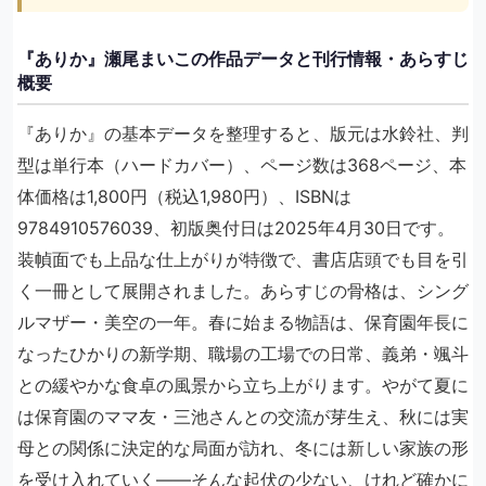
『ありか』瀬尾まいこの作品データと刊行情報・あらすじ
概要
『ありか』の基本データを整理すると、版元は水鈴社、判
型は単行本（ハードカバー）、ページ数は368ページ、本
体価格は1,800円（税込1,980円）、ISBNは
9784910576039、初版奥付日は2025年4月30日です。
装幀面でも上品な仕上がりが特徴で、書店店頭でも目を引
く一冊として展開されました。あらすじの骨格は、シング
ルマザー・美空の一年。春に始まる物語は、保育園年長に
なったひかりの新学期、職場の工場での日常、義弟・颯斗
との緩やかな食卓の風景から立ち上がります。やがて夏に
は保育園のママ友・三池さんとの交流が芽生え、秋には実
母との関係に決定的な局面が訪れ、冬には新しい家族の形
を受け入れていく――そんな起伏の少ない、けれど確かに