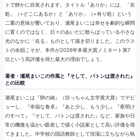
トで静かに自覚されます。タイトル『ありか』には、「在
処」（=どこにあるか）と「ありか」（=有り処）という
二重の意味が響いており、瀬尾まいこは幸せを劇的な瞬間
に置くのではなく、日々のあいだに散らばっている小さな
光のなかに「在る」ものとして描き切りました。このラス
トの余韻こそが、本作が2026年本屋大賞ノミネート第7
位という高評価を得た最大の理由でしょう。
著者・瀬尾まいこの作風と『そして、バトンは渡された』
との比較
瀬尾まいこは『卵の緒』（坊っちゃん文学賞大賞）でデビ
ューし、『幸福な食卓』『あと少し、もう少し』『夜明け
のすべて』『そして、バトンは渡された』など、家族や日
常の機微を温かい眼差しで描く小説家として高い評価を得
てきました。中学校の国語教師として現場に立ちながら執