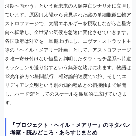
河期へ向かう」という近未来の人類存亡シナリオに立脚し
ています。原因は太陽から発見された謎の単細胞微生物ア
ストロファージで、太陽エネルギーを摂取しながら金星方
向へ拡散し、全世界の気候を急速に変化させていきます。
各国政府は対立を一旦棚上げにし、エヴァ・ストラット主
導の「ヘイル・メアリー計画」として、アストロファージ
を唯一寄せ付けない恒星と判明したタウ・セチ星系へ片道
ミッションを送り出すという無茶な賭けに出ます。物語は
12光年彼方の星間航行、相対論的速度での旅、そしてエ
リディアン文明という別の知的種族との初接触まで展開
し、ハードSFとしてのスケールを徹底的に広げていきま
す。
『プロジェクト・ヘイル・メアリー』のネタバレ
考察・読みどころ・あらすじまとめ