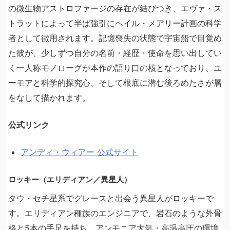
の微生物アストロファージの存在が結びつき、エヴァ・ス
トラットによって半ば強引にヘイル・メアリー計画の科学
者として徴用されます。記憶喪失の状態で宇宙船で目覚め
た彼が、少しずつ自分の名前・経歴・使命を思い出してい
く一人称モノローグが本作の語り口の核となっており、ユ
ーモアと科学的探究心、そして根底に潜む後ろめたさが層
をなして描かれます。
公式リンク
アンディ・ウィアー 公式サイト
ロッキー（エリディアン／異星人）
タウ・セチ星系でグレースと出会う異星人がロッキーで
す。エリディアン種族のエンジニアで、岩石のような外骨
格と5本の手足を持ち、アンモニア大気・高温高圧の環境