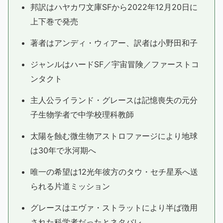
邦訳はハヤカワ文庫SFから2022年12月20日に
上下巻で発売
著者はアンディ・ウィアー、訳者は小野田和子
ジャンルはハードSF／宇宙冒険／ファーストコ
ンタクト
主人公ライランド・グレースは記憶喪失の元分
子生物学者で中学校理科教師
太陽を蝕む微生物アストロファージにより地球
は30年で氷河期へ
唯一の希望は12光年彼方のタウ・セチ星系へ送
られる片道ミッション
グレースはエヴァ・ストラットにより半ば徴用
された科学者だったとネタバレ