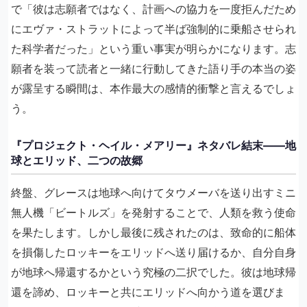
で「彼は志願者ではなく、計画への協力を一度拒んだため
にエヴァ・ストラットによって半ば強制的に乗船させられ
た科学者だった」という重い事実が明らかになります。志
願者を装って読者と一緒に行動してきた語り手の本当の姿
が露呈する瞬間は、本作最大の感情的衝撃と言えるでしょ
う。
『プロジェクト・ヘイル・メアリー』ネタバレ結末——地
球とエリッド、二つの故郷
終盤、グレースは地球へ向けてタウメーバを送り出すミニ
無人機「ビートルズ」を発射することで、人類を救う使命
を果たします。しかし最後に残されたのは、致命的に船体
を損傷したロッキーをエリッドへ送り届けるか、自分自身
が地球へ帰還するかという究極の二択でした。彼は地球帰
還を諦め、ロッキーと共にエリッドへ向かう道を選びま