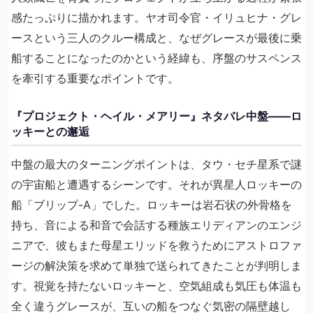
感たっぷりに描かれます。ヤオ司令官・イリュヒナ・グレ
ースという三人のクルー構成と、なぜグレースが最後に乗
船することになったのかという経緯も、序盤のサスペンス
を牽引する重要なポイントです。
『プロジェクト・ヘイル・メアリー』ネタバレ中盤——ロ
ッキーとの邂逅
中盤の最大のターニングポイントは、タウ・セチ星系で謎
の宇宙船と遭遇するシーンです。それが異星人ロッキーの
船「ブリップ-A」でした。ロッキーは岩石状の外骨格を
持ち、音による和音で会話する種族エリディアンのエンジ
ニアで、彼もまた母星エリッドを救うためにアストロファ
ージの解決策を求めて単独で送られてきたことが判明しま
す。視覚を持たないロッキーと、空気組成も気圧も体温も
全く違うグレースが、互いの船をつなぐ気密の隔壁越し