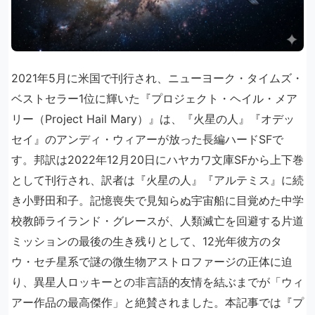
2021年5月に米国で刊行され、ニューヨーク・タイムズ・
ベストセラー1位に輝いた『プロジェクト・ヘイル・メア
リー（Project Hail Mary）』は、『火星の人』『オデッ
セイ』のアンディ・ウィアーが放った長編ハードSFで
す。邦訳は2022年12月20日にハヤカワ文庫SFから上下巻
として刊行され、訳者は『火星の人』『アルテミス』に続
き小野田和子。記憶喪失で見知らぬ宇宙船に目覚めた中学
校教師ライランド・グレースが、人類滅亡を回避する片道
ミッションの最後の生き残りとして、12光年彼方のタ
ウ・セチ星系で謎の微生物アストロファージの正体に迫
り、異星人ロッキーとの非言語的友情を結ぶまでが「ウィ
アー作品の最高傑作」と絶賛されました。本記事では『プ