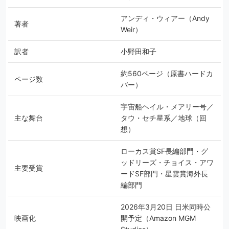
アンディ・ウィアー（Andy
著者
Weir）
訳者
小野田和子
約560ページ（原書ハードカ
ページ数
バー）
宇宙船ヘイル・メアリー号／
主な舞台
タウ・セチ星系／地球（回
想）
ローカス賞SF長編部門・グ
ッドリーズ・チョイス・アワ
主要受賞
ードSF部門・星雲賞海外長
編部門
2026年3月20日 日米同時公
映画化
開予定（Amazon MGM