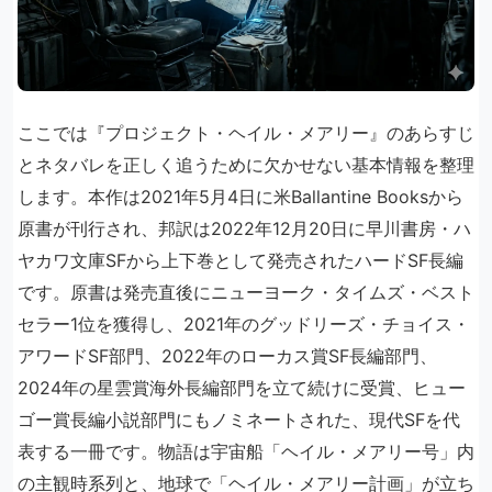
ここでは『プロジェクト・ヘイル・メアリー』のあらすじ
とネタバレを正しく追うために欠かせない基本情報を整理
します。本作は2021年5月4日に米Ballantine Booksから
原書が刊行され、邦訳は2022年12月20日に早川書房・ハ
ヤカワ文庫SFから上下巻として発売されたハードSF長編
です。原書は発売直後にニューヨーク・タイムズ・ベスト
セラー1位を獲得し、2021年のグッドリーズ・チョイス・
アワードSF部門、2022年のローカス賞SF長編部門、
2024年の星雲賞海外長編部門を立て続けに受賞、ヒュー
ゴー賞長編小説部門にもノミネートされた、現代SFを代
表する一冊です。物語は宇宙船「ヘイル・メアリー号」内
の主観時系列と、地球で「ヘイル・メアリー計画」が立ち