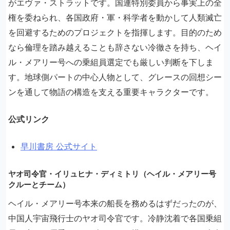
がエヴァ・ストラットです。国連特別委員から事実上の全
権を委ねられ、各国政府・軍・科学者を動かして人類滅亡
を回避するためのプロジェクトを指揮します。目的のため
なら倫理を踏み越えることも辞さない冷徹さを持ち、ヘイ
ル・メアリー号への乗組員選定でも厳しい判断を下しま
す。地球側パートの中心人物として、グレースの回想シー
ンを通して物語の構造を支える重要キャラクターです。
公式リンク
早川書房 公式サイト
ヤオ司令官・イリュヒナ・ディミトリ（ヘイル・メアリー号
クルーとチーム）
ヘイル・メアリー号本来の船長を務めるはずだったのが、
中国人宇宙飛行士のヤオ司令官です。冷静沈着で各国乗組