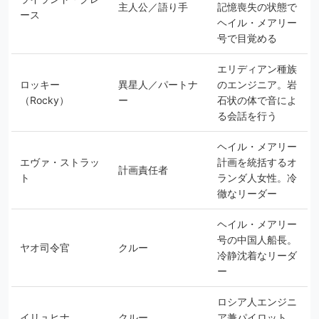
主人公／語り手
記憶喪失の状態で
ース
ヘイル・メアリー
号で目覚める
エリディアン種族
ロッキー
異星人／パートナ
のエンジニア。岩
（Rocky）
ー
石状の体で音によ
る会話を行う
ヘイル・メアリー
エヴァ・ストラッ
計画を統括するオ
計画責任者
ト
ランダ人女性。冷
徹なリーダー
ヘイル・メアリー
号の中国人船長。
ヤオ司令官
クルー
冷静沈着なリーダ
ー
ロシア人エンジニ
イリュヒナ
クルー
ア兼パイロット。