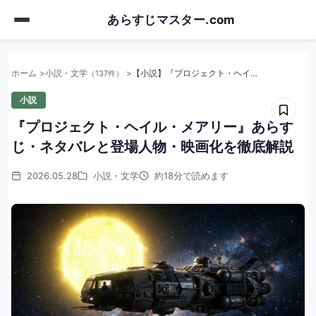
Skip
あらすじマスター.com
to
main
content
ホーム
小説・文学
【小説】『プロジェクト・ヘイル・メアリー』あらすじ・ネタバレと登場人物・映画化を徹底解説
（137件）
小説
『プロジェクト・ヘイル・メアリー』あらす
じ・ネタバレと登場人物・映画化を徹底解説
2026.05.28
小説・文学
約18分で読めます