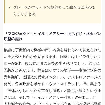
グレースがエリッドで教師として生きる結末のあ
らすじまとめ
『プロジェクト・ヘイル・メアリー』あらすじ・ネタバレ
序盤の流れ
物語は宇宙船内で機械の声に名前を尋ねられて答えられな
い主人公の独白から始まります。同室にはミイラ化したク
ルーが2体、彼は乗組員の最後の生き残りでした。徐々に
回想がよみがえり、舞台はかつての地球——南極の氷床の
異常融解、太陽光の異常スペクトル、アストロファージの
発見、各国政府を動かすエヴァ・ストラット、彼に集まる
「液体水なしに生命が存在し得る」と論じた論文という小
さな縁、そして「ヘイル・メアリー計画」の発動……と、
人類滅亡を背負ったプロジェクトが立ち上がる過程が緊張