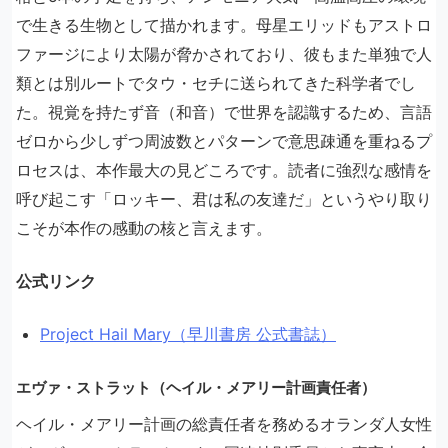
で生きる生物として描かれます。母星エリッドもアストロ
ファージにより太陽が脅かされており、彼もまた単独で人
類とは別ルートでタウ・セチに送られてきた科学者でし
た。視覚を持たず音（和音）で世界を認識するため、言語
ゼロから少しずつ周波数とパターンで意思疎通を重ねるプ
ロセスは、本作最大の見どころです。読者に強烈な感情を
呼び起こす「ロッキー、君は私の友達だ」というやり取り
こそが本作の感動の核と言えます。
公式リンク
Project Hail Mary（早川書房 公式書誌）
エヴァ・ストラット（ヘイル・メアリー計画責任者）
ヘイル・メアリー計画の総責任者を務めるオランダ人女性