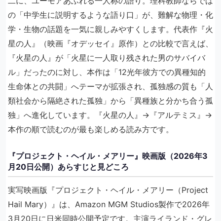
二に、ユーモアあふれる一人称の語り。理科教師ならでは
の「中学生に説明するような語り口」が、難解な物理・化
学・生物の話題を一気に親しみやすくします。代表作『火
星の人』（映画『オデッセイ』原作）との比較で言えば、
『火星の人』が「火星に一人取り残された男のサバイバ
ル」だったのに対し、本作は「12光年彼方での異種知的
生命体との共闘」へテーマが拡張され、孤独感の質も「人
類社会から隔絶された孤独」から「異種族と分かち合う孤
独」へ進化しています。『火星の人』→『アルテミス』→
本作の順で読むのが最も楽しめる読み方です。
『プロジェクト・ヘイル・メアリー』映画版（2026年3
月20日公開）あらすじと見どころ
実写映画版『プロジェクト・ヘイル・メアリー（Project
Hail Mary）』は、Amazon MGM Studios製作で2026年
3月20日に日米同時公開予定です。主演ライランド・グレ