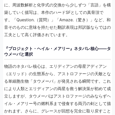
に、周波数解析と化学式の交換から少しずつ「言語」を構
築していく描写は、本作のハードSFとしての真骨頂で
す。「Question.（質問）」「Amaze.（驚き）」など、和
音そのものに意味を持たせた翻訳表現は邦訳版ならではの
工夫として高く評価されています。
『プロジェクト・ヘイル・メアリー』ネタバレ核心——タ
ウメーバと選択
物語のネタバレ核心は、エリディアンの母星アディアン
（エリッド）の生態系から、アストロファージの天敵とな
る単細胞生物「タウメーバ」が発見される瞬間です。これ
により人類とエリディアンの両星を救う解決策が初めて成
立しますが、タウメーバはアストロファージのみならずヘ
イル・メアリー号の燃料系まで侵食する両刃の剣として描
かれます。さらに、グレースが回想を完全に取り戻すこと