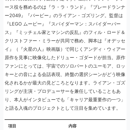
ース役を務めるのは『ラ・ラ・ランド』『ブレードランナ
ー2049』『バービー』のライアン・ゴズリング。監督は
『LEGO ムービー』『スパイダーマン：スパイダーバー
ス』『ミッチェル家とマシンの反乱』のフィル・ロード＆
クリストファー・ミラーが共同で務め、脚本は『オデッセ
イ』（『火星の人』映画版）で同じくアンディ・ウィアー
原作を見事に映像化したドリュー・ゴダードが担当。原作
ファンにとっては、宇宙でのソロパートのユーモア、ロッ
キーとの音による会話表現、終盤の選択シーンがどう映像
化されるかが最大の見どころとなります。ライアン・ゴズ
リングが主演・プロデューサーを兼任していることもあ
り、本人がインタビューでも「キャリア最重要作の一つ」
と語る入魂のプロジェクトとして注目を集めています。
項目
内容