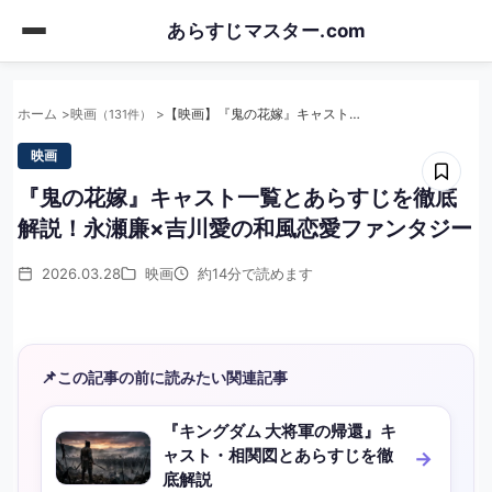
Skip
あらすじマスター.com
to
main
content
ホーム
映画
【映画】『鬼の花嫁』キャスト一覧とあらすじを徹底解説！永瀬廉×吉川愛の和風恋愛ファンタジー
（131件）
映画
『鬼の花嫁』キャスト一覧とあらすじを徹底
解説！永瀬廉×吉川愛の和風恋愛ファンタジー
2026.03.28
映画
約14分で読めます
📌
この記事の前に読みたい関連記事
『キングダム 大将軍の帰還』キ
ャスト・相関図とあらすじを徹
底解説