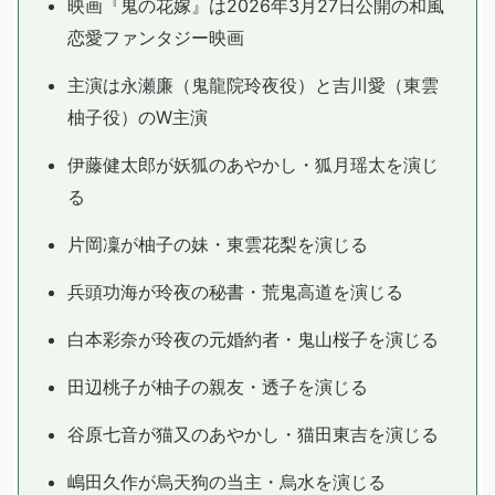
映画『鬼の花嫁』は2026年3月27日公開の和風
恋愛ファンタジー映画
主演は永瀬廉（鬼龍院玲夜役）と吉川愛（東雲
柚子役）のW主演
伊藤健太郎が妖狐のあやかし・狐月瑶太を演じ
る
片岡凜が柚子の妹・東雲花梨を演じる
兵頭功海が玲夜の秘書・荒鬼高道を演じる
白本彩奈が玲夜の元婚約者・鬼山桜子を演じる
田辺桃子が柚子の親友・透子を演じる
谷原七音が猫又のあやかし・猫田東吉を演じる
嶋田久作が烏天狗の当主・烏水を演じる