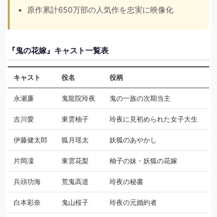
原作累計650万部の人気作を忠実に映像化
『鬼の花嫁』キャスト一覧表
キャスト
役名
役柄
永瀬廉
鬼龍院玲夜
鬼の一族の次期当主
吉川愛
東雲柚子
玲夜に見初められた女子大生
伊藤健太郎
狐月瑶太
妖狐のあやかし
片岡凜
東雲花梨
柚子の妹・妖狐の花嫁
兵頭功海
荒鬼高道
玲夜の秘書
白本彩奈
鬼山桜子
玲夜の元婚約者