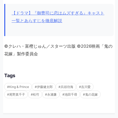
【ドラマ】『御曹司に恋はムズすぎる』キャスト
一覧とあらすじを徹底解説
©クレハ・富樫じゅん／スターツ出版 ©2026映画「鬼の
花嫁」製作委員会
Tags
#King & Prince
#伊藤健太郎
#兵頭功海
#吉川愛
#尾野真千子
#松竹
#永瀬廉
#池田千尋
#鬼の花嫁