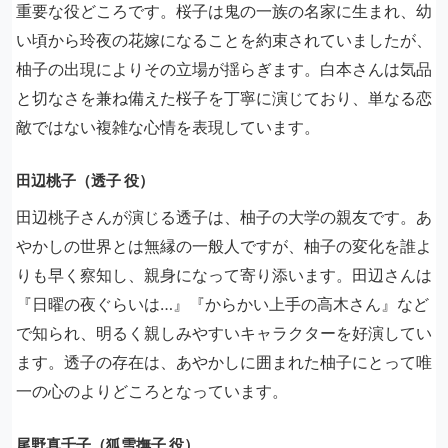
重要な役どころです。桜子は鬼の一族の名家に生まれ、幼
い頃から玲夜の花嫁になることを約束されていましたが、
柚子の出現によりその立場が揺らぎます。白本さんは気品
と切なさを兼ね備えた桜子を丁寧に演じており、単なる恋
敵ではない複雑な心情を表現しています。
田辺桃子（透子 役）
田辺桃子さんが演じる透子は、柚子の大学の親友です。あ
やかしの世界とは無縁の一般人ですが、柚子の変化を誰よ
りも早く察知し、親身になって寄り添います。田辺さんは
『日曜の夜ぐらいは…』『からかい上手の高木さん』など
で知られ、明るく親しみやすいキャラクターを好演してい
ます。透子の存在は、あやかしに囲まれた柚子にとって唯
一の心のよりどころとなっています。
尾野真千子（狐雪撫子 役）