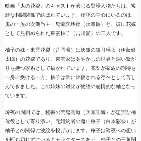
映画『鬼の花嫁』のキャストが演じる登場人物たちは、複
雑な相関関係で結ばれています。物語の中心にいるのは、
鬼の一族の次期当主・鬼龍院玲夜（永瀬廉）と、彼に花嫁
として見初められた東雲柚子（吉川愛）の二人です。
柚子の妹・東雲花梨（片岡凜）は妖狐の狐月瑶太（伊藤健
太郎）の花嫁であり、東雲家はあやかしの世界と深い繋が
りを持つ家系として描かれています。花梨が家族の期待を
一身に受ける一方、柚子は常に比較される存在として苦し
んできました。この姉妹の対比が物語の感情的な軸となっ
ています。
玲夜の周囲では、秘書の荒鬼高道（兵頭功海）が忠実な補
佐役として寄り添い、元婚約者の鬼山桜子（白本彩奈）が
柚子との関係に波紋を投げかけます。桜子は玲夜への想い
を断ち切れずにいるキャラクターであり、柚子との三角関