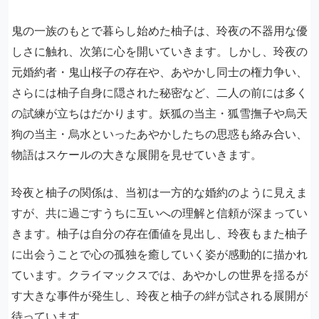
鬼の一族のもとで暮らし始めた柚子は、玲夜の不器用な優
しさに触れ、次第に心を開いていきます。しかし、玲夜の
元婚約者・鬼山桜子の存在や、あやかし同士の権力争い、
さらには柚子自身に隠された秘密など、二人の前には多く
の試練が立ちはだかります。妖狐の当主・狐雪撫子や烏天
狗の当主・烏水といったあやかしたちの思惑も絡み合い、
物語はスケールの大きな展開を見せていきます。
玲夜と柚子の関係は、当初は一方的な婚約のように見えま
すが、共に過ごすうちに互いへの理解と信頼が深まってい
きます。柚子は自分の存在価値を見出し、玲夜もまた柚子
に出会うことで心の孤独を癒していく姿が感動的に描かれ
ています。クライマックスでは、あやかしの世界を揺るが
す大きな事件が発生し、玲夜と柚子の絆が試される展開が
待っています。