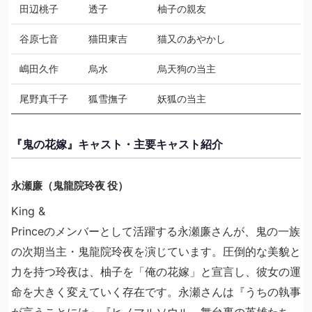
田辺桃子
透子
柚子の親友
谷原七音
猫田東吉
猫又のあやかし
嶋田久作
烏水
烏天狗の当主
尾野真千子
狐雪撫子
妖狐の当主
『鬼の花嫁』キャスト・主要キャスト紹介
永瀬廉（鬼龍院玲夜 役）
King &
Princeのメンバーとして活躍する永瀬廉さんが、鬼の一族
の次期当主・鬼龍院玲夜を演じています。圧倒的な美貌と
力を持つ玲夜は、柚子を「俺の花嫁」と宣言し、彼女の運
命を大きく変えていく存在です。永瀬さんは『うちの執事
が言うことには』『ヒノマルソウル～舞台裏の英雄たち