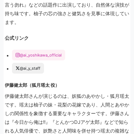
言う勿れ』などの話題作に出演しており、自然体な演技が
持ち味です。柚子の芯の強さと健気さを見事に体現してい
ます。
公式リンク
@ai_yoshikawa_official
@ai_y_staff
伊藤健太郎（狐月瑶太 役）
伊藤健太郎さんが演じるのは、妖狐のあやかし・狐月瑶太
です。瑶太は柚子の妹・花梨の花嫁であり、人間とあやか
しの関係性を象徴する重要なキャラクターです。伊藤さん
は『今日から俺は!!』『とんかつDJアゲ太郎』などで知ら
れる人気俳優で、妖艶さと人間味を併せ持つ瑶太の複雑な