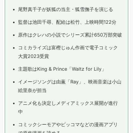
尾野真千子が妖狐の当主・狐雪撫子を演じる
監督は池田千尋、配給は松竹、上映時間122分
原作はクレハの小説でシリーズ累計650万部突破
コミカライズは富樫じゅん作画で電子コミック
大賞2023受賞
主題歌はKing & Prince「Waltz for Lily」
イメージソングは由薫「Ray」、映画音楽は小山
絵里奈が担当
アニメ化も決定しメディアミックス展開が進行
中
コミックシーモアやピッコマなどの漫画アプリ
で原作漫画を読める