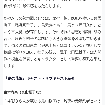
係が物語に緊張感をもたらします。
あやかしの勢力図としては、鬼の一族、妖狐を率いる狐雪
撫子（尾野真千子）、烏天狗の当主・烏水（嶋田久作）と
いう三大勢力が存在します。それぞれの思惑が複雑に絡み
合い、玲夜と柚子の恋路にも大きな影響を及ぼしていきま
す。猫又の猫田東吉（谷原七音）はコミカルな存在として
物語に彩りを加え、柚子の親友・透子（田辺桃子）は人間
側の視点を代表するキャラクターとして重要な役割を果た
します。
『鬼の花嫁』キャスト・サブキャスト紹介
白本彩奈（鬼山桜子 役）
白本彩奈さんが演じる鬼山桜子は、玲夜の元婚約者という