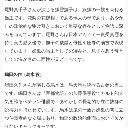
尾野真千子さんが演じる狐雪撫子は、妖狐の一族を束ねる
当主です。花梨の花嫁相手である瑶太の母であり、あやか
しの政治的な駆け引きにおいて重要な存在として物語に深
みを与えています。尾野さんは日本アカデミー賞受賞歴を
持つ実力派女優で、撫子の威厳と母性を圧巻の演技で表現
しています。妖狐の当主としての凄みと、息子を想う母と
しての温かさの二面性が見どころです。
嶋田久作（烏水 役）
嶋田久作さんが演じる烏水は、烏天狗を統べる古参の当主
です。嶋田さんは『帝都物語』の加藤保憲役でカルト的人
気を誇るベテラン俳優で、あやかしの長老的存在に抜群の
説得力を持たせています。烏水は鬼の一族と妖狐の間に立
つ仲裁者的な立場にあり、物語の政治的側面において欠か
せないキャラクターです。