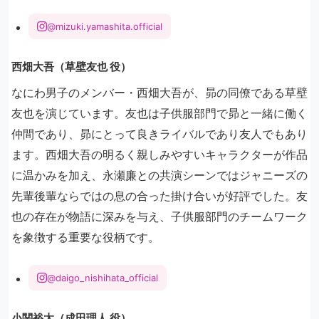
@mizuki.yamashita.official
西畑大吾（草壁友也 役）
なにわ男子のメンバー・西畑大吾が、昴の同僚である草壁
友也を演じています。友也は子供服部門で昴と一緒に働く
仲間であり、昴にとって良きライバルであり友人でもあり
ます。西畑大吾の明るく親しみやすいキャラクターが作品
に温かみを加え、永瀬廉との共演シーンではジャニーズの
先輩後輩ならではの息の合った掛け合いが好評でした。友
也の存在が物語に深みを与え、子供服部門のチームワーク
を象徴する重要な役柄です。
@daigo_nishihata_official
小関裕太（成田理人 役）