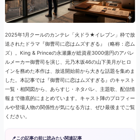
2025年1月クールのカンテレ「火ドラ★イレブン」枠で放
送されたドラマ『御曹司に恋はムズすぎる』（略称：恋ム
ズ）。King & Princeの永瀬廉が総資産3000億円のアパレ
ルメーカー御曹司を演じ、元乃木坂46の山下美月がヒロ
インを務めた本作は、放送開始前から大きな話題を集めま
した。本記事では『御曹司に恋はムズすぎる』のキャスト
一覧・相関図から、あらすじ・ネタバレ、主題歌、配信情
報まで徹底的にまとめています。キャスト陣のプロフィー
ルや登場人物の関係性が気になる方は、ぜひ最後までご覧
ください。
📌
この記事の前に読みたい関連記事