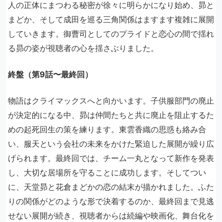
人の正体にまつわる秘密が徐々に明らかになり始め、昴と
まどか、そして成田を巡る三角関係はますます複雑に展開
していきます。御曹司としてのプライドと恋心の間で揺れ
る昴の姿が視聴者の心を揺さぶりました。
終盤（第9話〜最終回）
物語はクライマックスへと向かいます。子供服部門の廃止
が決定的になる中、昴は仲間たちと共に廃止を阻止するた
めの起死回生の策を練ります。東雲香織の思惑も絡み合
い、服天という会社の未来をかけた緊迫した展開が繰り広
げられます。最終回では、チーム一丸となって新作を発表
し、大切な居場所を守ることに成功します。そしてつい
に、天堂昴と花倉まどかの恋の結末が描かれました。ふた
りの関係がどのような形で決着するのか、最終回まで見逃
せない展開が続き、視聴者からは続編や映画化、舞台化を