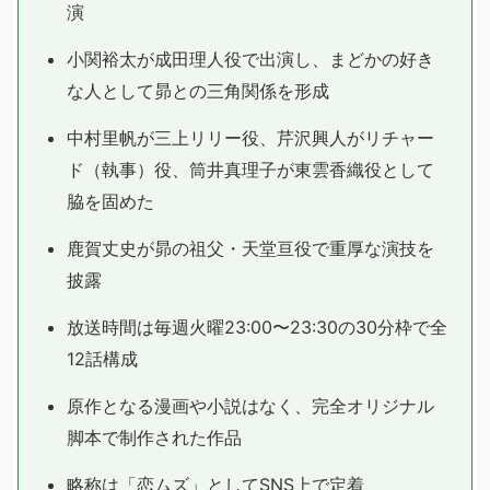
演
小関裕太が成田理人役で出演し、まどかの好き
な人として昴との三角関係を形成
中村里帆が三上リリー役、芹沢興人がリチャー
ド（執事）役、筒井真理子が東雲香織役として
脇を固めた
鹿賀丈史が昴の祖父・天堂亘役で重厚な演技を
披露
放送時間は毎週火曜23:00〜23:30の30分枠で全
12話構成
原作となる漫画や小説はなく、完全オリジナル
脚本で制作された作品
略称は「恋ムズ」としてSNS上で定着