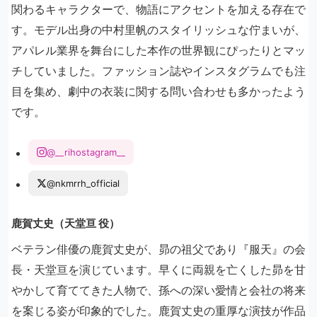
関わるキャラクターで、物語にアクセントを加える存在で
す。モデル出身の中村里帆のスタイリッシュな佇まいが、
アパレル業界を舞台にした本作の世界観にぴったりとマッ
チしていました。ファッション誌やインスタグラムでも注
目を集め、劇中の衣装に関する問い合わせも多かったよう
です。
@__rihostagram__
@nkmrrh_official
鹿賀丈史（天堂亘 役）
ベテラン俳優の鹿賀丈史が、昴の祖父であり『服天』の会
長・天堂亘を演じています。早くに両親を亡くした昴を甘
やかして育ててきた人物で、孫への深い愛情と会社の将来
を案じる姿が印象的でした。鹿賀丈史の重厚な演技が作品