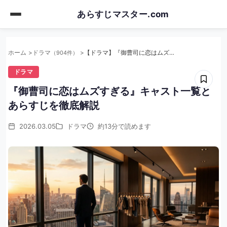
Skip
あらすじマスター.com
to
main
content
ホーム
ドラマ
【ドラマ】『御曹司に恋はムズすぎる』キャスト一覧とあらすじを徹底解説
（904件）
ドラマ
『御曹司に恋はムズすぎる』キャスト一覧と
あらすじを徹底解説
2026.03.05
ドラマ
約13分で読めます