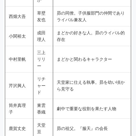
草壁
昴の同僚。子供服部門の仲間であり
西畑大吾
友也
ライバル兼友人
成田
まどかの好きな人。昴のライバル的
小関裕太
理人
存在
三上
中村里帆
リリ
まどかと関わるキャラクター
ー
リチ
天堂家に仕える執事。昴を幼い頃か
芹沢興人
ャー
ら見守る
ド
筒井真理
東雲
劇中で重要な役割を果たす人物
子
香織
天堂
鹿賀丈史
昴の祖父。『服天』の会長
亘