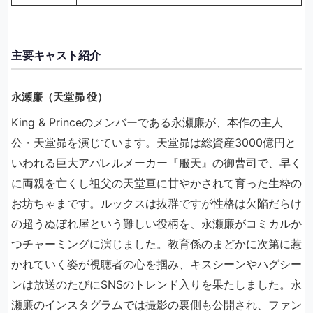
主要キャスト紹介
永瀬廉（天堂昴 役）
King & Princeのメンバーである永瀬廉が、本作の主人
公・天堂昴を演じています。天堂昴は総資産3000億円と
いわれる巨大アパレルメーカー『服天』の御曹司で、早く
に両親を亡くし祖父の天堂亘に甘やかされて育った生粋の
お坊ちゃまです。ルックスは抜群ですが性格は欠陥だらけ
の超うぬぼれ屋という難しい役柄を、永瀬廉がコミカルか
つチャーミングに演じました。教育係のまどかに次第に惹
かれていく姿が視聴者の心を掴み、キスシーンやハグシー
ンは放送のたびにSNSのトレンド入りを果たしました。永
瀬廉のインスタグラムでは撮影の裏側も公開され、ファン