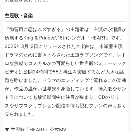
主題歌・音楽
『御曹司に恋はムズすぎる』の主題歌は、主演の永瀬廉が
所属するKing & Princeの16thシングル『HEART』です。
2025年3月12日にリリースされた本楽曲は、永瀬廉主演
ドラマのために書き下ろされた王道ラブソングです。レト
ロな質感でコミカルかつ可愛らしい世界観のミュージック
ビデオは公開24時間で55万再生を突破するなど大きな話
題を呼びました。ドラマのエンディングで流れるこの楽曲
が、作品の温かい世界観を象徴しています。挿入歌やサン
トラについても放送期間中に注目が集まり、CDのリリー
スやサブスクリプション配信を待ち望むファンの声も多く
見られました。
▼ 主題歌『HEART』公式MV