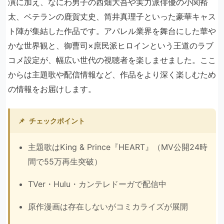
演に加え、なにわ男子の西畑大吾や実力派俳優の小関裕
太、ベテランの鹿賀丈史、筒井真理子といった豪華キャス
ト陣が集結した作品です。アパレル業界を舞台にした華や
かな世界観と、御曹司×庶民派ヒロインという王道のラブ
コメ設定が、幅広い世代の視聴者を楽しませました。ここ
からは主題歌や配信情報など、作品をより深く楽しむため
の情報をお届けします。
📌
チェックポイント
主題歌はKing & Prince『HEART』（MV公開24時
間で55万再生突破）
TVer・Hulu・カンテレドーガで配信中
原作漫画は存在しないがコミカライズが展開