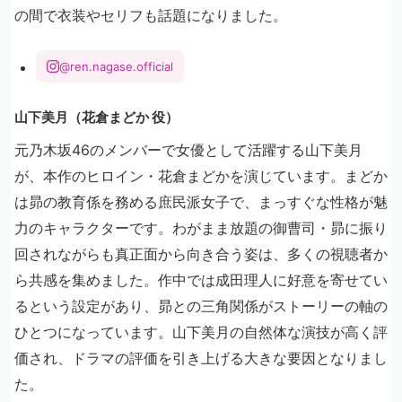
の間で衣装やセリフも話題になりました。
@ren.nagase.official
山下美月（花倉まどか 役）
元乃木坂46のメンバーで女優として活躍する山下美月
が、本作のヒロイン・花倉まどかを演じています。まどか
は昴の教育係を務める庶民派女子で、まっすぐな性格が魅
力のキャラクターです。わがまま放題の御曹司・昴に振り
回されながらも真正面から向き合う姿は、多くの視聴者か
ら共感を集めました。作中では成田理人に好意を寄せてい
るという設定があり、昴との三角関係がストーリーの軸の
ひとつになっています。山下美月の自然体な演技が高く評
価され、ドラマの評価を引き上げる大きな要因となりまし
た。