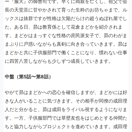
ー『服天』の御曹司です。早くに両親を亡くし、祖父で会
長の天堂亘に甘やかされて育った生粋のお坊ちゃまで、ル
ックスは抜群ですが性格は欠陥だらけの超うぬぼれ屋でし
た。ある日、昴は教育係として花倉まどかを紹介されま
す。まどかはまっすぐな性格の庶民派女子で、昴のわがま
まぶりに戸惑いながらも真剣に向き合っていきます。昴は
まどかと共に子供服部門で働くことになり、慣れない仕事
に四苦八苦しながらも少しずつ成長していきます。
中盤（第5話〜第8話）
やがて昴はまどかへの恋心を確信しますが、まどかには好
きな人がいることに気づきます。その相手が同僚の成田理
人だと分かると、昴は成田をライバル視するようになりま
す。一方、子供服部門では草壁友也をはじめとする仲間た
ちと協力しながらプロジェクトを進めていきます。成田理