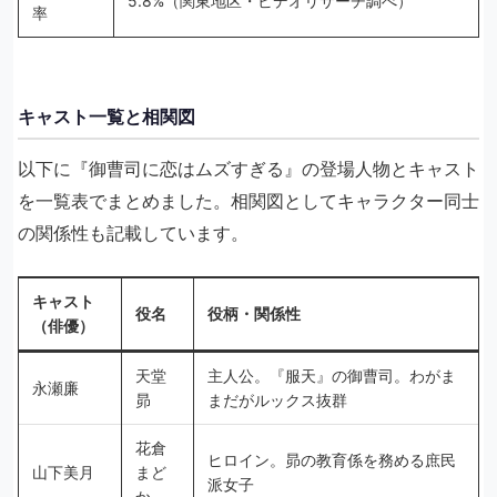
5.8%（関東地区・ビデオリサーチ調べ）
率
キャスト一覧と相関図
以下に『御曹司に恋はムズすぎる』の登場人物とキャスト
を一覧表でまとめました。相関図としてキャラクター同士
の関係性も記載しています。
キャスト
役名
役柄・関係性
（俳優）
天堂
主人公。『服天』の御曹司。わがま
永瀬廉
昴
まだがルックス抜群
花倉
ヒロイン。昴の教育係を務める庶民
山下美月
まど
派女子
か