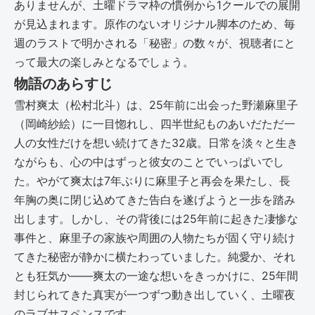
ありませんが、土曜ドラマ枠の慣例から1クールでの展開
が見込まれます。原作のないオリジナル脚本のため、毎
週のラストで明かされる「秘密」の数々が、視聴者にと
って最大の楽しみとなるでしょう。
物語のあらすじ
雪村爽太（松村北斗）は、25年前に出会った野瀬麻里子
（岡崎紗絵）に一目惚れし、四半世紀ものあいだただ一
人の女性だけを想い続けてきた32歳。日常を淡々と生き
ながらも、心の中はずっと彼女のことでいっぱいでし
た。やがて爽太は7年ぶりに麻里子と再会を果たし、長
年胸の奥に閉じ込めてきた告白を遂げようと一歩を踏み
出します。しかし、その背後には25年前に起きた凄惨な
事件と、麻里子の家族や周囲の人物たちが固く守り続け
てきた秘密が静かに横たわっていました。純愛か、それ
とも狂気か――爽太の一途な想いをきっかけに、25年間
封じられてきた真実が一つずつ動き出していく、土曜夜
のラブサスペンスです。