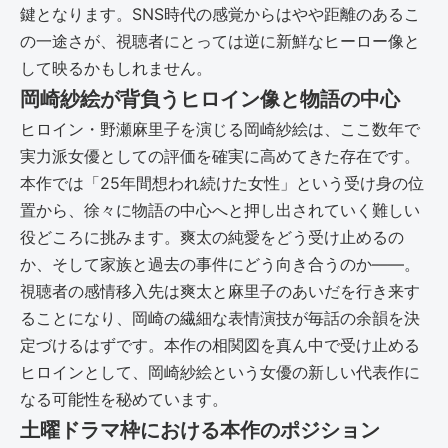
鍵となります。SNS時代の感覚からはやや距離のあるこ
の一途さが、視聴者にとっては逆に新鮮なヒーロー像と
して映るかもしれません。
岡崎紗絵が背負うヒロイン像と物語の中心
ヒロイン・野瀬麻里子を演じる岡崎紗絵は、ここ数年で
実力派女優としての評価を確実に高めてきた存在です。
本作では「25年間想われ続けた女性」という受け身の位
置から、徐々に物語の中心へと押し出されていく難しい
役どころに挑みます。爽太の純愛をどう受け止めるの
か、そして家族と過去の事件にどう向き合うのか――。
視聴者の感情移入先は爽太と麻里子のあいだを行き来す
ることになり、岡崎の繊細な表情演技が毎話の余韻を決
定づけるはずです。本作の相関図を真ん中で受け止める
ヒロインとして、岡崎紗絵という女優の新しい代表作に
なる可能性を秘めています。
土曜ドラマ枠における本作のポジション