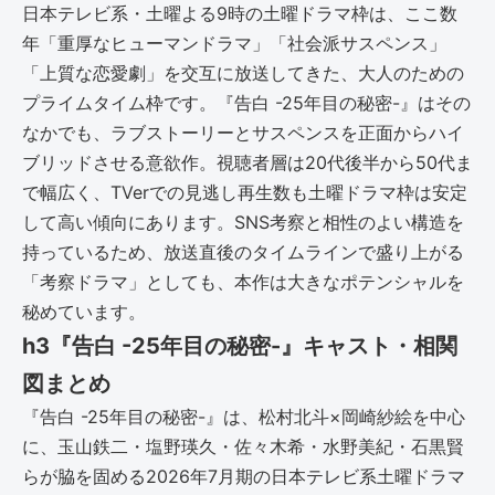
日本テレビ系・土曜よる9時の土曜ドラマ枠は、ここ数
年「重厚なヒューマンドラマ」「社会派サスペンス」
「上質な恋愛劇」を交互に放送してきた、大人のための
プライムタイム枠です。『告白 -25年目の秘密-』はその
なかでも、ラブストーリーとサスペンスを正面からハイ
ブリッドさせる意欲作。視聴者層は20代後半から50代ま
で幅広く、TVerでの見逃し再生数も土曜ドラマ枠は安定
して高い傾向にあります。SNS考察と相性のよい構造を
持っているため、放送直後のタイムラインで盛り上がる
「考察ドラマ」としても、本作は大きなポテンシャルを
秘めています。
h3『告白 -25年目の秘密-』キャスト・相関
図まとめ
『告白 -25年目の秘密-』は、松村北斗×岡崎紗絵を中心
に、玉山鉄二・塩野瑛久・佐々木希・水野美紀・石黒賢
らが脇を固める2026年7月期の日本テレビ系土曜ドラマ