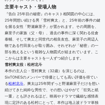
主要キャスト・登場人物
『告白 25年目の秘密』のキャスト相関図の中心には、
25年間想い続ける男「雪村爽太」と、25年前の事件の鍵
を握る女性「野瀬麻里子」が置かれます。その周囲を、
麻里子の家族（父・母）、過去の事件に深く関わる佐倉
泰輔、そして爽太と同世代の相良友也、麻里子の周辺人
物である竹田泉らが取り囲み、それぞれが「秘密」の一
部を抱えるという複雑な人物図式が組まれています。こ
こからは主要キャストを一人ずつ紹介します。
雪村爽太役：松村北斗
本作の主人公・雪村爽太（32歳）を演じるのは、
SixTONESのメンバーで俳優としても高い評価を得てい
る
松村北斗
。爽太は25年間ずっと野瀬麻里子だけを想い
続けてきた純粋な男性で、その想いはやがて「狂気と紙
一重」とも評されるほど。映画やドラマで繊細な感情表
現に定評のある松村にとって、本作は地上波ドラマ単独