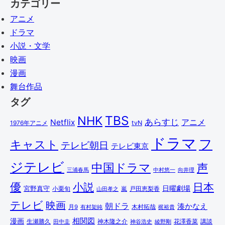
カテゴリー
アニメ
ドラマ
小説・文学
映画
漫画
舞台作品
タグ
TBS
NHK
あらすじ
アニメ
Netflix
1976年アニメ
tvN
ドラマ
フ
キャスト
テレビ朝日
テレビ東京
ジテレビ
中国ドラマ
声
三浦春馬
中村悠一
向井理
優
小説
日本
日曜劇場
宮野真守
小栗旬
嵐
戸田恵梨香
山田孝之
テレビ
映画
朝ドラ
湊かなえ
木村拓哉
月9
有村架純
梶裕貴
相関図
漫画
講談
生瀬勝久
田中圭
神木隆之介
綾野剛
花澤香菜
神谷浩史