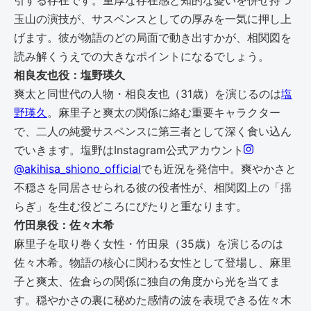
引する存在です。重厚な存在感と知的な憂いを併せ持つ
玉山の演技が、サスペンスとしての厚みを一気に押し上
げます。彼が物語のどの局面で動き出すかが、相関図を
読み解くうえでの大きなポイントになるでしょう。
相良友也役：塩野瑛久
爽太と同世代の人物・相良友也（31歳）を演じるのは
塩
野瑛久
。麻里子と爽太の関係に絡む重要キャラクター
で、二人の純愛サスペンスに第三者として深く食い込ん
でいきます。塩野はInstagram公式アカウント
@akihisa_shiono_official
でも近況を発信中。爽やかさと
不穏さを同居させられる彼の役者性が、相関図上の「揺
らぎ」を生む役どころにぴたりと重なります。
竹田泉役：佐々木希
麻里子を取り巻く女性・竹田泉（35歳）を演じるのは
佐々木希。物語の核心に関わる女性として登場し、麻里
子と爽太、佐倉らの関係に独自の角度から光を当てま
す。穏やかさの裏に秘めた感情の波を表現できる佐々木