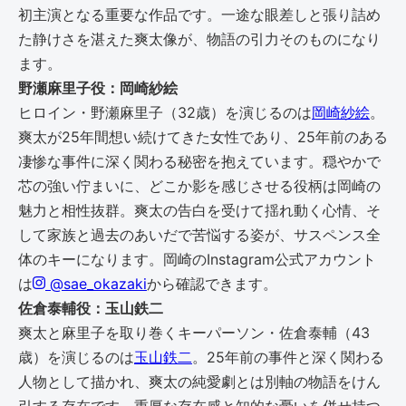
初主演となる重要な作品です。一途な眼差しと張り詰め
た静けさを湛えた爽太像が、物語の引力そのものになり
ます。
野瀬麻里子役：岡崎紗絵
ヒロイン・野瀬麻里子（32歳）を演じるのは
岡崎紗絵
。
爽太が25年間想い続けてきた女性であり、25年前のある
凄惨な事件に深く関わる秘密を抱えています。穏やかで
芯の強い佇まいに、どこか影を感じさせる役柄は岡崎の
魅力と相性抜群。爽太の告白を受けて揺れ動く心情、そ
して家族と過去のあいだで苦悩する姿が、サスペンス全
体のキーになります。岡崎のInstagram公式アカウント
は
@sae_okazaki
から確認できます。
佐倉泰輔役：玉山鉄二
爽太と麻里子を取り巻くキーパーソン・佐倉泰輔（43
歳）を演じるのは
玉山鉄二
。25年前の事件と深く関わる
人物として描かれ、爽太の純愛劇とは別軸の物語をけん