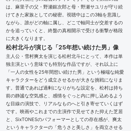
は、麻里子の父・野瀬銀次郎と母・野瀬サユリが守り続
けてきた家族としての秘密。視聴中はこの3軸を意識し
ながら、誰がどの軸に属し、どこで軸同士が交差するの
かを追っていくと、終盤の真相開示で受ける衝撃が格段
に大きくなります。
松村北斗が演じる「25年想い続けた男」像
主人公・雪村爽太を演じる松村北斗にとって、本作は単
独主演という意味でも特別な作品ですが、それ以上に
「一人の女性を25年間想い続けた男」という極端な純愛
キャラクターをどう成立させるかが大きな挑戦になりま
す。普通であれば過剰になりがちな設定を、松村は持ち
前の静謐な空気感と、感情をぐっと内に押し込めるよう
な目線の演技で、リアルなものへと引き寄せていくはず
です。映画やこれまでの主演作で見せてきた抑えた芝居
と、SixTONESのパフォーマーとしての存在感が、爽太
というキャラクターの「危うさと美しさ」を両立させる