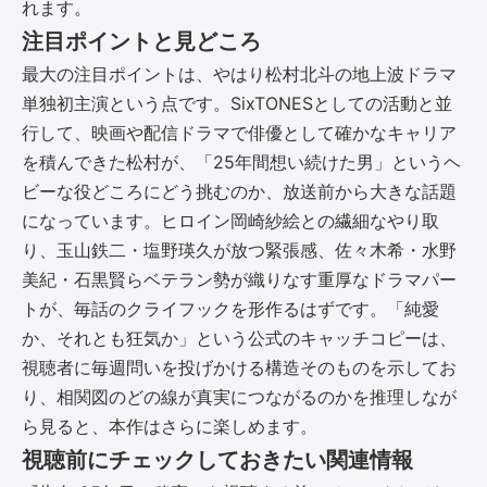
れます。
注目ポイントと見どころ
最大の注目ポイントは、やはり松村北斗の地上波ドラマ
単独初主演という点です。SixTONESとしての活動と並
行して、映画や配信ドラマで俳優として確かなキャリア
を積んできた松村が、「25年間想い続けた男」というヘ
ビーな役どころにどう挑むのか、放送前から大きな話題
になっています。ヒロイン岡崎紗絵との繊細なやり取
り、玉山鉄二・塩野瑛久が放つ緊張感、佐々木希・水野
美紀・石黒賢らベテラン勢が織りなす重厚なドラマパー
トが、毎話のクライフックを形作るはずです。「純愛
か、それとも狂気か」という公式のキャッチコピーは、
視聴者に毎週問いを投げかける構造そのものを示してお
り、相関図のどの線が真実につながるのかを推理しなが
ら見ると、本作はさらに楽しめます。
視聴前にチェックしておきたい関連情報