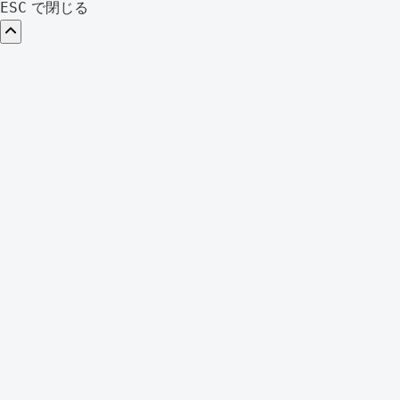
索:
で閉じる
ESC