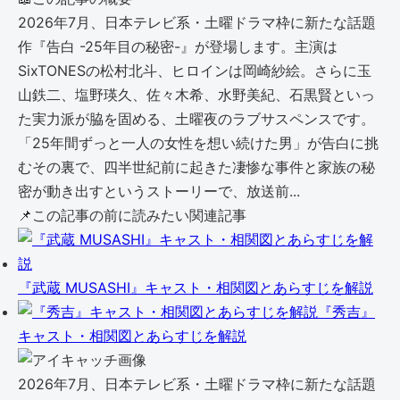
2026年7月、日本テレビ系・土曜ドラマ枠に新たな話題
作『告白 -25年目の秘密-』が登場します。主演は
SixTONESの松村北斗、ヒロインは岡崎紗絵。さらに玉
山鉄二、塩野瑛久、佐々木希、水野美紀、石黒賢といっ
た実力派が脇を固める、土曜夜のラブサスペンスです。
「25年間ずっと一人の女性を想い続けた男」が告白に挑
むその裏で、四半世紀前に起きた凄惨な事件と家族の秘
密が動き出すというストーリーで、放送前...
📌
この記事の前に読みたい関連記事
『武蔵 MUSASHI』キャスト・相関図とあらすじを解説
『秀吉』
キャスト・相関図とあらすじを解説
2026年7月、日本テレビ系・土曜ドラマ枠に新たな話題