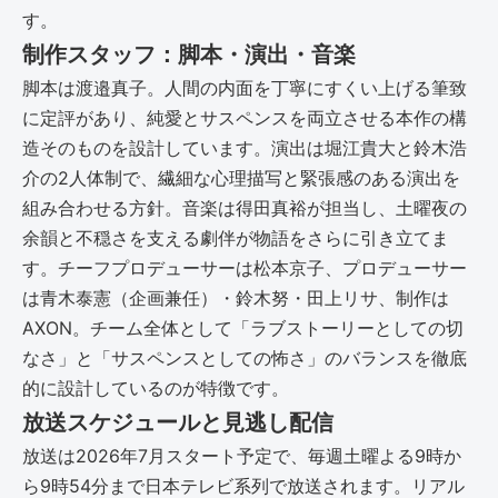
す。
制作スタッフ：脚本・演出・音楽
脚本は渡邉真子。人間の内面を丁寧にすくい上げる筆致
に定評があり、純愛とサスペンスを両立させる本作の構
造そのものを設計しています。演出は堀江貴大と鈴木浩
介の2人体制で、繊細な心理描写と緊張感のある演出を
組み合わせる方針。音楽は得田真裕が担当し、土曜夜の
余韻と不穏さを支える劇伴が物語をさらに引き立てま
す。チーフプロデューサーは松本京子、プロデューサー
は青木泰憲（企画兼任）・鈴木努・田上リサ、制作は
AXON。チーム全体として「ラブストーリーとしての切
なさ」と「サスペンスとしての怖さ」のバランスを徹底
的に設計しているのが特徴です。
放送スケジュールと見逃し配信
放送は2026年7月スタート予定で、毎週土曜よる9時か
ら9時54分まで日本テレビ系列で放送されます。リアル