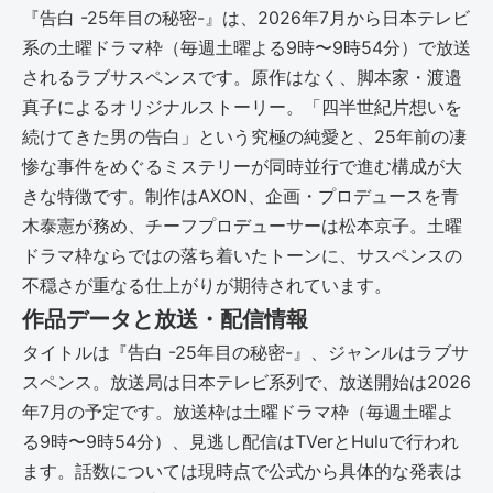
『告白 -25年目の秘密-』は、2026年7月から日本テレビ
系の土曜ドラマ枠（毎週土曜よる9時〜9時54分）で放送
されるラブサスペンスです。原作はなく、脚本家・渡邉
真子によるオリジナルストーリー。「四半世紀片想いを
続けてきた男の告白」という究極の純愛と、25年前の凄
惨な事件をめぐるミステリーが同時並行で進む構成が大
きな特徴です。制作はAXON、企画・プロデュースを青
木泰憲が務め、チーフプロデューサーは松本京子。土曜
ドラマ枠ならではの落ち着いたトーンに、サスペンスの
不穏さが重なる仕上がりが期待されています。
作品データと放送・配信情報
タイトルは『告白 -25年目の秘密-』、ジャンルはラブサ
スペンス。放送局は日本テレビ系列で、放送開始は2026
年7月の予定です。放送枠は土曜ドラマ枠（毎週土曜よ
る9時〜9時54分）、見逃し配信はTVerとHuluで行われ
ます。話数については現時点で公式から具体的な発表は