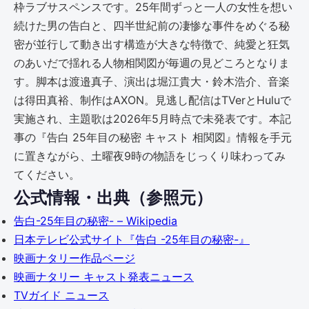
枠ラブサスペンスです。25年間ずっと一人の女性を想い
続けた男の告白と、四半世紀前の凄惨な事件をめぐる秘
密が並行して動き出す構造が大きな特徴で、純愛と狂気
のあいだで揺れる人物相関図が毎週の見どころとなりま
す。脚本は渡邉真子、演出は堀江貴大・鈴木浩介、音楽
は得田真裕、制作はAXON。見逃し配信はTVerとHuluで
実施され、主題歌は2026年5月時点で未発表です。本記
事の『告白 25年目の秘密 キャスト 相関図』情報を手元
に置きながら、土曜夜9時の物語をじっくり味わってみ
てください。
公式情報・出典（参照元）
告白-25年目の秘密- – Wikipedia
日本テレビ公式サイト『告白 -25年目の秘密-』
映画ナタリー作品ページ
映画ナタリー キャスト発表ニュース
TVガイド ニュース