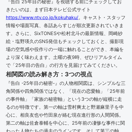
『告白 25年目の秘密』を視聴する前にチェックしてお
きたいのは、まず日本テレビ公式サイト
https://www.ntv.co.jp/kokuhaku/
。キャスト・スタッフ
情報や場面写真、各話あらすじが順次更新されていきま
す。さらに、SixTONESや松村北斗の最新情報、岡崎紗
絵・塩野瑛久のSNS発信もチェックしておくと、撮影現
場の空気感や役作りの一端に触れることができ、本編を
より深く味わえます。土曜の夜9時、ぜひリアルタイム
で「25年目の告白」の行方を見届けてみてください。
相関図の読み解き方：3つの視点
『告白 -25年目の秘密-』の人物相関図は、シンプルな三
角関係や四角関係ではなく、「現在の恋愛軸」「25年前
の事件軸」「家族の秘密軸」という3つの軸が縦横に走
るのが特徴です。第一の軸は雪村爽太と野瀬麻里子を中
心に、相良友也や竹田泉が絡む現在進行形の人間関係。
第二の軸は佐倉泰輔を中心に、25年前の凄惨な事件に関
わった人物たちの過去のラインです。そして第三の軸