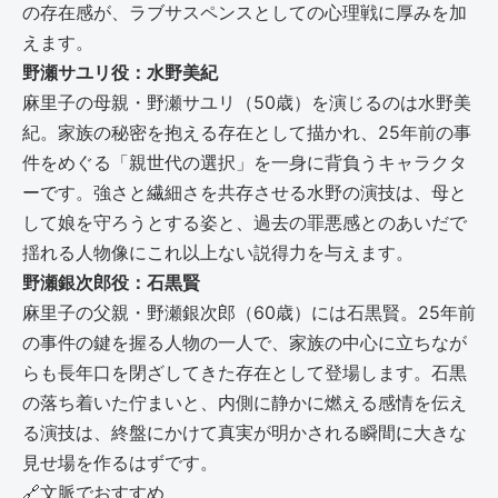
の存在感が、ラブサスペンスとしての心理戦に厚みを加
えます。
野瀬サユリ役：水野美紀
麻里子の母親・野瀬サユリ（50歳）を演じるのは水野美
紀。家族の秘密を抱える存在として描かれ、25年前の事
件をめぐる「親世代の選択」を一身に背負うキャラクタ
ーです。強さと繊細さを共存させる水野の演技は、母と
して娘を守ろうとする姿と、過去の罪悪感とのあいだで
揺れる人物像にこれ以上ない説得力を与えます。
野瀬銀次郎役：石黒賢
麻里子の父親・野瀬銀次郎（60歳）には石黒賢。25年前
の事件の鍵を握る人物の一人で、家族の中心に立ちなが
らも長年口を閉ざしてきた存在として登場します。石黒
の落ち着いた佇まいと、内側に静かに燃える感情を伝え
る演技は、終盤にかけて真実が明かされる瞬間に大きな
見せ場を作るはずです。
🔗
文脈でおすすめ