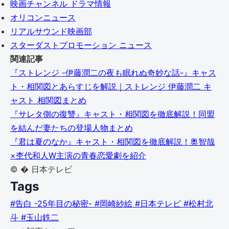
映画チャンネル ドラマ情報
オリコンニュース
リアルサウンド映画部
スターダストプロモーション ニュース
関連記事
『ストレンジ -伊藤潤二の夜も眠れぬ奇妙な話-』キャス
ト・相関図とあらすじを解説｜ストレンジ 伊藤潤二 キ
ャスト 相関図まとめ
『サレタ側の復讐』キャスト・相関図を徹底解説！同盟
を結んだ妻たちの登場人物まとめ
『君は夏のなか』キャスト・相関図を徹底解説！奥智哉
×杢代和人W主演の青春恋愛劇を紹介
© � 日本テレビ
Tags
#告白 -25年目の秘密-
#岡崎紗絵
#日本テレビ
#松村北
斗
#玉山鉄二