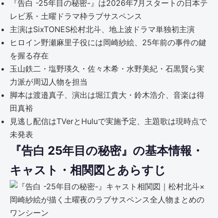
『告白 -25年目の秘密-』は2026年7月スタートの日本テ
レビ系・土曜ドラマ枠ラブサスペンス
主演はSixTONES松村北斗、地上波ドラマ単独初主演
ヒロイン野瀬麻里子役には岡崎紗絵、25年前の事件の鍵
を握る存在
玉山鉄二・塩野瑛久・佐々木希・水野美紀・石黒賢ら実
力派が周辺人物を担当
脚本は渡邉真子、演出は堀江貴大・鈴木浩介、音楽は得
田真裕
見逃し配信はTVerとHuluで実施予定、主題歌は現時点で
未発表
『告白 25年目の秘密』の基本情報・
キャスト・相関図とあらすじ