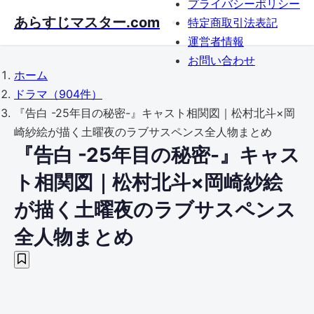
プライバシーポリシー
Skip
あらすじマスター.com
特定商取引法表記
to
運営者情報
main
お問い合わせ
content
ホーム
ドラマ
（904件）
『告白 -25年目の秘密-』キャスト相関図｜松村北斗×岡
崎紗絵が描く土曜夜のラブサスペンス全人物まとめ
『告白 -25年目の秘密-』キャス
ト相関図｜松村北斗×岡崎紗絵
が描く土曜夜のラブサスペンス
全人物まとめ