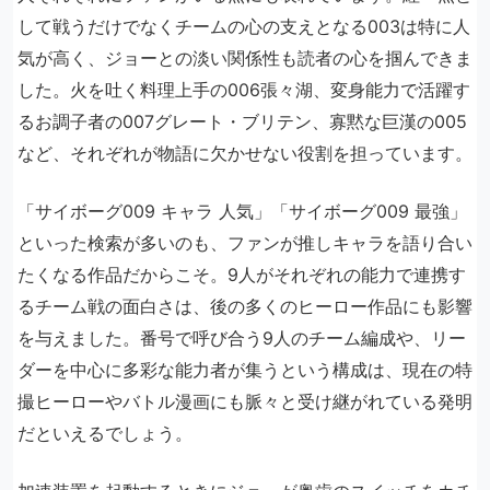
して戦うだけでなくチームの心の支えとなる003は特に人
気が高く、ジョーとの淡い関係性も読者の心を掴んできま
した。火を吐く料理上手の006張々湖、変身能力で活躍す
るお調子者の007グレート・ブリテン、寡黙な巨漢の005
など、それぞれが物語に欠かせない役割を担っています。
「サイボーグ009 キャラ 人気」「サイボーグ009 最強」
といった検索が多いのも、ファンが推しキャラを語り合い
たくなる作品だからこそ。9人がそれぞれの能力で連携す
るチーム戦の面白さは、後の多くのヒーロー作品にも影響
を与えました。番号で呼び合う9人のチーム編成や、リー
ダーを中心に多彩な能力者が集うという構成は、現在の特
撮ヒーローやバトル漫画にも脈々と受け継がれている発明
だといえるでしょう。