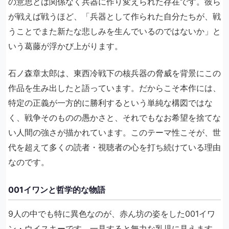
の意思とは関係なく兵器に作り変えられた存在です。彼ら
が戦えば戦うほど、「兵器として作られた自分たちが、戦
うことでまた新たな悲しみを生んでいるのではないか」と
いう葛藤が浮かび上がります。
石ノ森章太郎は、東西冷戦下の核兵器の脅威を背景にこの
作品を生み出したと語っています。だからこそ本作には、
特定の正義が一方的に勝利するという単純な構図ではな
く、戦争そのものの愚かさと、それでもなお希望を捨てな
い人間の強さが描かれています。このテーマ性こそが、世
代を超えて多くの読者・視聴者の心を打ち続けている理由
なのです。
001イワンと哲学的な物語
9人の中でも特に異色なのが、赤ん坊の姿をした001イワ
ン・ウイスキーです。一見すると無力な乳児に見えます