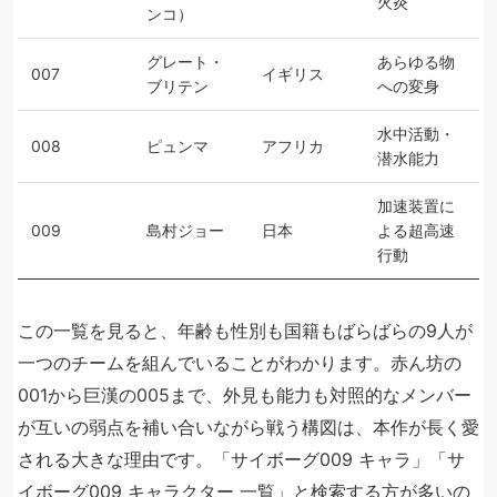
火炎
ンコ）
グレート・
あらゆる物
007
イギリス
ブリテン
への変身
水中活動・
008
ピュンマ
アフリカ
潜水能力
加速装置に
009
島村ジョー
日本
よる超高速
行動
この一覧を見ると、年齢も性別も国籍もばらばらの9人が
一つのチームを組んでいることがわかります。赤ん坊の
001から巨漢の005まで、外見も能力も対照的なメンバー
が互いの弱点を補い合いながら戦う構図は、本作が長く愛
される大きな理由です。「サイボーグ009 キャラ」「サ
イボーグ009 キャラクター 一覧」と検索する方が多いの