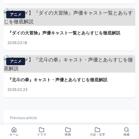
アニメ
『ダイの大冒険』声優キャスト一覧とあらすじを徹底解説
2026.03.18
アニメ
『北斗の拳』キャスト・声優とあらすじを徹底解説
2026.02.23
Previous article
アニメ
ホーム
ドラマ
映画
小説・文学
検索
『九龍ジェネリックロマンス』あらすじとキャス