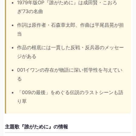
1979年版OP『誰がために』は成田賢・こおろ
ぎ’73の名曲
作詞は原作者・石森章太郎、作曲は平尾昌晃が担
当
作品の根底には一貫した反戦・反兵器のメッセー
ジがある
001イワンの存在が物語に深い哲学性を与えてい
る
「009の最後」をめぐる伝説のラストシーンも語
り草
主題歌『誰がために』の情報