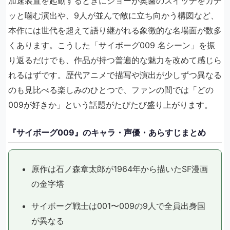
加速装置を起動するときにジョーが奥歯のスイッチをカチ
ッと噛む演出や、9人が並んで敵に立ち向かう構図など、
本作には世代を超えて語り継がれる象徴的な名場面が数多
くあります。こうした「サイボーグ009 名シーン」を振
り返るだけでも、作品が持つ普遍的な魅力を改めて感じら
れるはずです。歴代アニメで描写や演出が少しずつ異なる
のも見比べる楽しみのひとつで、ファンの間では「どの
009が好きか」という話題がたびたび盛り上がります。
『サイボーグ009』のキャラ・声優・あらすじまとめ
原作は石ノ森章太郎が1964年から描いたSF漫画
の金字塔
サイボーグ戦士は001〜009の9人で全員出身国
が異なる