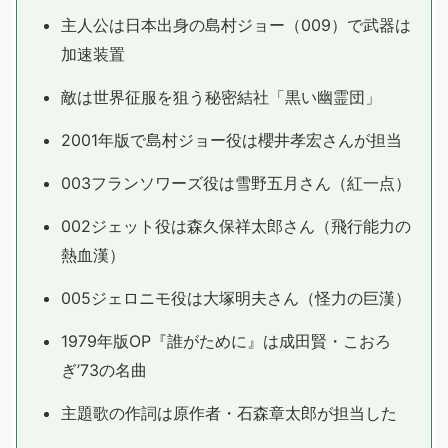
主人公は日本出身の島村ジョー（009）で武器は
加速装置
敵は世界征服を狙う秘密結社「黒い幽霊団」
2001年版で島村ジョー役は櫻井孝宏さんが担当
003フランソワーズ役は雪野五月さん（紅一点）
002ジェット役は森久保祥太郎さん（飛行能力の
熱血漢）
005ジェロニモ役は大塚明夫さん（怪力の巨漢）
1979年版OP『誰がために』は成田賢・こおろ
ぎ’73の名曲
主題歌の作詞は原作者・石森章太郎が担当した