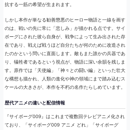
抗する一筋の希望が生まれます。
しかし本作が単なる勧善懲悪のヒーロー物語と一線を画す
のは、戦いの先に常に「悲しみ」が描かれる点です。サイ
ボーグにされた彼ら自身が、戦争によって生み出された存
在であり、戦えば戦うほど自分たちが何のために改造され
たのかという問いに直面します。敵もまた誰かの兵器であ
り、犠牲者であるという視点が、物語に深い余韻を残しま
す。原作では「天使編」「神々との闘い編」といった壮大
な構想も描かれ、人類の進化や神の領域にまで踏み込むス
ケールの大きさが、本作を不朽の名作たらしめています。
歴代アニメの違いと配信情報
『サイボーグ009』はこれまで複数回テレビアニメ化され
ており、「サイボーグ009 アニメ どれ」「サイボーグ