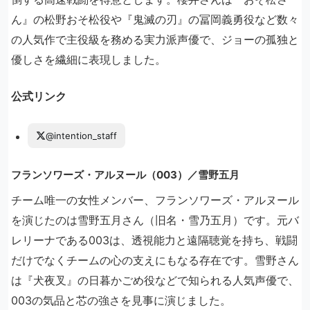
ん』の松野おそ松役や『鬼滅の刃』の冨岡義勇役など数々
の人気作で主役級を務める実力派声優で、ジョーの孤独と
優しさを繊細に表現しました。
公式リンク
@intention_staff
フランソワーズ・アルヌール（003）／雪野五月
チーム唯一の女性メンバー、フランソワーズ・アルヌール
を演じたのは雪野五月さん（旧名・雪乃五月）です。元バ
レリーナである003は、透視能力と遠隔聴覚を持ち、戦闘
だけでなくチームの心の支えにもなる存在です。雪野さん
は『犬夜叉』の日暮かごめ役などで知られる人気声優で、
003の気品と芯の強さを見事に演じました。