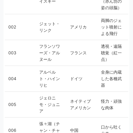
イスキー
（赤ん坊の
姿の頭脳）
両脚のジェ
ジェット・
002
アメリカ
ット噴射に
リンク
よる飛行
フランソワ
透視・遠隔
003
ーズ・アル
フランス
聴覚（紅一
ヌール
点）
アルベル
全身に内蔵
004
ト・ハイン
ドイツ
した各種武
リヒ
器
ジェロニ
ネイティブ
怪力・頑強
005
モ・ジュニ
アメリカン
な肉体
ア
張々湖（チ
口から吐く
006
ャン・チャ
中国