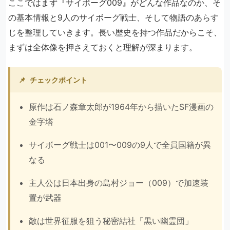
ここではまず『サイボーグ009』がどんな作品なのか、そ
の基本情報と9人のサイボーグ戦士、そして物語のあらす
じを整理していきます。長い歴史を持つ作品だからこそ、
まずは全体像を押さえておくと理解が深まります。
📌
チェックポイント
原作は石ノ森章太郎が1964年から描いたSF漫画の
金字塔
サイボーグ戦士は001〜009の9人で全員国籍が異
なる
主人公は日本出身の島村ジョー（009）で加速装
置が武器
敵は世界征服を狙う秘密結社「黒い幽霊団」