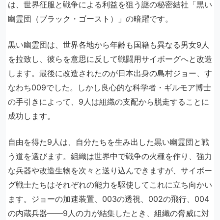
は、世界征服と戦争による利益を狙う謎の秘密結社「黒い
幽霊団（ブラック・ゴースト）」の暗躍です。
黒い幽霊団は、世界各地から年齢も国籍も異なる男女9人
を拉致し、彼らを意思に反して戦闘用サイボーグへと改造
します。最後に改造されたのが日本出身の島村ジョー、す
なわち009でした。しかし良心的な科学者・ギルモア博士
の手引きによって、9人は組織の支配から脱走することに
成功します。
自由を得た9人は、自分たちを生み出した黒い幽霊団と戦
う道を選びます。組織は世界中で戦争の火種を作り、強力
な兵器や改造生物を次々と送り込んできますが、サイボー
グ戦士たちはそれぞれの能力を駆使してこれに立ち向かい
ます。ジョーの加速装置、003の透視、002の飛行、004
の内蔵兵器――9人の力が結集したとき、組織の脅威に対