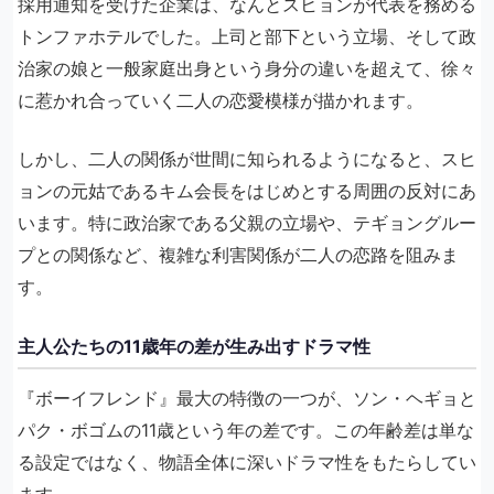
採用通知を受けた企業は、なんとスヒョンが代表を務める
トンファホテルでした。上司と部下という立場、そして政
治家の娘と一般家庭出身という身分の違いを超えて、徐々
に惹かれ合っていく二人の恋愛模様が描かれます。
しかし、二人の関係が世間に知られるようになると、スヒ
ョンの元姑であるキム会長をはじめとする周囲の反対にあ
います。特に政治家である父親の立場や、テギョングルー
プとの関係など、複雑な利害関係が二人の恋路を阻みま
す。
主人公たちの11歳年の差が生み出すドラマ性
『ボーイフレンド』最大の特徴の一つが、ソン・ヘギョと
パク・ボゴムの11歳という年の差です。この年齢差は単な
る設定ではなく、物語全体に深いドラマ性をもたらしてい
ます。