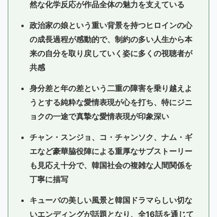
然な化学反応が作品全体の魅力を支えている
政治家の娘という重い背景を持つヒロインの心
の成長過程が感動的で、制約の多い人生から本
来の自分を取り戻していく姿に多くの視聴者が
共感
身分差と年の差という二重の障害を乗り越えよ
うとする純粋な愛情表現が心を打ち、特にジニ
ョクの一途で真摯な愛情表現が印象深い
チャン・スンジョ、コ・チャンソク、ナム・ギ
エなど豪華脇役陣による重厚なサブストーリー
も見応え十分で、韓国社会の複雑な人間関係を
丁寧に描写
キューバの美しい風景と韓国ドラマらしい切な
いエンディングが話題となり、全16話を通じて