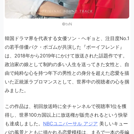
©︎tvN
韓国ドラマ界を代表する女優ソン・ヘギョと、注目度No.1
の若手俳優パク・ボゴムが共演した『ボーイフレンド』
は、2018年から2019年にかけて放送された話題作です。
政治家の娘として制約の多い人生を送ってきた女性と、自
由で純粋な心を持つ年下の男性との身分を超えた恋愛を描
いた正統派ラブロマンスとして、世界中の視聴者の心を掴
みました。
この作品は、初回放送時に全チャンネルで視聴率1位を獲
得し、世界100カ国以上に放送権が販売されるという快挙
も達成しました。
NBCユニバーサル アジア
美しいキュー
バの風景とともに描かれる恋愛模様は、まるで一本の長編