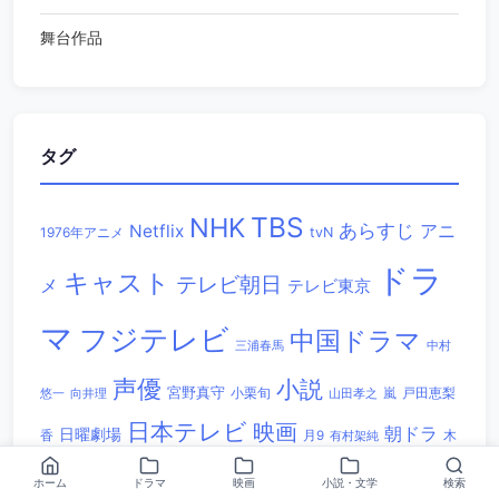
舞台作品
タグ
TBS
NHK
あらすじ
アニ
Netflix
1976年アニメ
tvN
ドラ
キャスト
テレビ朝日
メ
テレビ東京
マ
フジテレビ
中国ドラマ
三浦春馬
中村
声優
小説
宮野真守
小栗旬
嵐
戸田恵梨
悠一
向井理
山田孝之
日本テレビ
映画
朝ドラ
日曜劇場
香
木
月9
有村架純
相関図
湊かなえ
漫画
村拓哉
生瀬勝久
田中圭
神木隆之
梶裕貴
ホーム
ドラマ
映画
小説・文学
検索