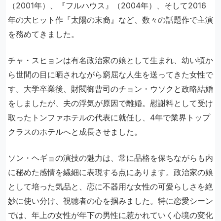
（2001年）、『フルハウス』（2004年）、そして2016
年の大ヒット作『太陽の末裔』など、数々の話題作で主演
を務めてきました。
チャ・スヒョンは有名政治家の娘として生まれ、幼い頃か
ら世間の目に晒されながら窮屈な人生を送ってきた女性で
す。大学卒業後、財閥御曹司のチョン・ウソクと政略結婚
をしましたが、夫の浮気が原因で離婚。慰謝料として受け
取ったトンファホテルの代表に就任し、4年で業界トップ
クラスのホテルへと成長させました。
ソン・ヘギョの演技の魅力は、常に品格を保ちながらも内
に秘めた感情を繊細に表現する点にあります。政治家の娘
として培った気品と、恋に不器用な女性の可愛らしさを絶
妙に使い分け、視聴者の心を掴みました。特に恋愛シーン
では、年上の女性が年下の男性に惹かれていく心境の変化