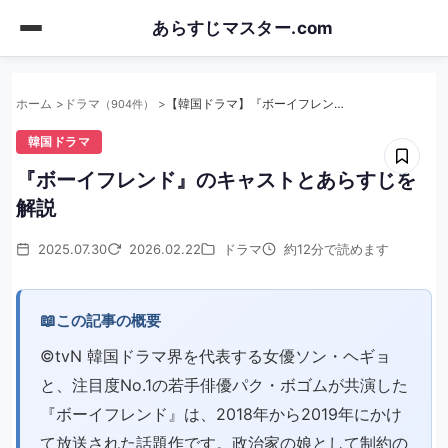
Skip
あらすじマスター.com
to
main
content
ホーム
ドラマ
【韓国ドラマ】『ボーイフレンド』のキャストとあらすじを解説
（904件）
韓国ドラマ
『ボーイフレンド』のキャストとあらすじを
解説
2025.07.30
2026.02.22
ドラマ
約12分で読めます
📖
この記事の概要
©︎tvN 韓国ドラマ界を代表する女優ソン・ヘギョ
と、注目度No.1の若手俳優パク・ボゴムが共演した
『ボーイフレンド』は、2018年から2019年にかけ
て放送された話題作です。政治家の娘として制約の