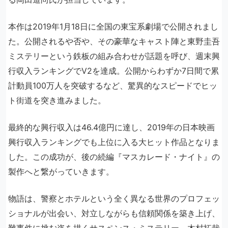
本作は2019年1月18日に全国の東宝系劇場で公開されまし
た。公開されるや否や、その豪華なキャスト陣と東野圭吾
ミステリーという鉄板の組み合わせが話題を呼び、週末興
行収入ランキングでV2を達成。公開からわずか7日間で累
計動員100万人を突破するなど、驚異的なスピードでヒッ
ト街道を突き進みました。
最終的な興行収入は46.4億円に達し、2019年の日本映画
興行収入ランキングでも上位に入る大ヒット作品となりま
した。この成功が、後の続編『マスカレード・ナイト』の
製作へと繋がっていきます。
物語は、警察とホテルという全く異なる世界のプロフェッ
ショナルが出会い、対立しながらも信頼関係を築き上げ、
難事件に挑む姿を描くサスペンス・ミステリー。木村拓哉