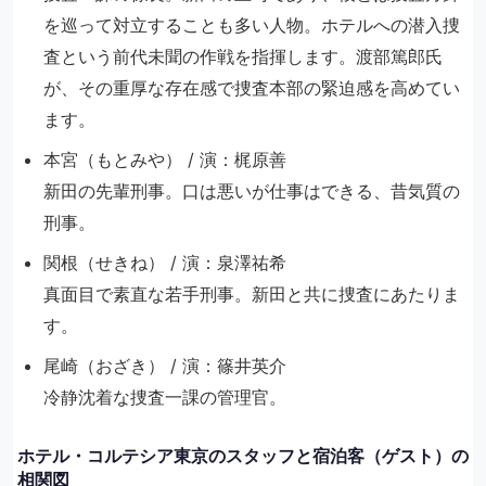
を巡って対立することも多い人物。ホテルへの潜入捜
査という前代未聞の作戦を指揮します。渡部篤郎氏
が、その重厚な存在感で捜査本部の緊迫感を高めてい
ます。
本宮（もとみや） / 演：梶原善
新田の先輩刑事。口は悪いが仕事はできる、昔気質の
刑事。
関根（せきね） / 演：泉澤祐希
真面目で素直な若手刑事。新田と共に捜査にあたりま
す。
尾崎（おざき） / 演：篠井英介
冷静沈着な捜査一課の管理官。
ホテル・コルテシア東京のスタッフと宿泊客（ゲスト）の
相関図