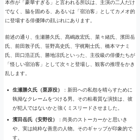
本作が「豪華すぎる」と言われる所以は、主演の二人だけ
でなく、脇を固める、あるいは「宿泊客」としてカメオ的
に登場する俳優陣の顔ぶれにあります。
前述の通り、生瀬勝久氏、髙嶋政宏氏、菜々緒氏、濱田岳
氏、前田敦子氏、笹野高史氏、宇梶剛士氏、橋本マナミ
氏、田口浩正氏、勝地涼氏といった、主役級の俳優たちが
「怪しい宿泊客」として次々と登場し、観客の推理をかき
乱します。
生瀬勝久氏（栗原役）
：新田への私怨を晴らすために
執拗なクレームをつける男。その粘着質な演技は、彼
が犯人ではないかと強くミスリードさせました。
濱田岳氏（安野役）
：尚美のストーカーかと思いき
や、実は純粋な善意の人物。そのギャップが印象的で
す。