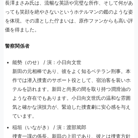
長澤まさみ氏は、流暢な英語や完璧な所作、そして何があ
っても笑顔を絶やさないというホテルマンの鑑のような姿
を体現。その凛とした佇まいは、原作ファンからも高い評
価を得ました。
警察関係者
能勢（のせ） / 演：小日向文世
新田の元相棒であり、彼をよく知るベテラン刑事。本
作では潜入捜査のサポート役として、宿泊客を装いホ
テルを訪れます。新田と尚美の間を取り持つ潤滑油の
ような存在でもあります。小日向文世氏の温和な雰囲
気と確かな演技力が、緊迫した捜査劇に安心感を与え
ています。
稲垣（いながき） / 演：渡部篤郎
捜査一課の係長。新田の上司であり、彼とは捜査方針