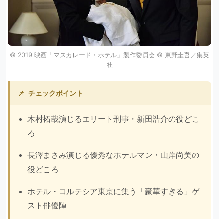
©︎ 2019 映画「マスカレード・ホテル」製作委員会 ©︎ 東野圭吾／集英
社
📌
チェックポイント
木村拓哉演じるエリート刑事・新田浩介の役どこ
ろ
長澤まさみ演じる優秀なホテルマン・山岸尚美の
役どころ
ホテル・コルテシア東京に集う「豪華すぎる」ゲ
スト俳優陣