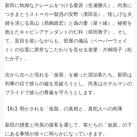
新田に執拗なクレームをつける栗原（生瀬勝久）。尚美に
つきまとうストーカー疑惑の安野（濱田岳）。怪しげな夫
婦を演じる高山（髙嶋政宏）と偽の妻（菜々緒）。秘密を
抱えたキャビンアテンダントの仁科（前田敦子）。そし
て、盲目を装いながらも、部屋の備品（ペーパーウェイ
ト）の位置に異常なこだわりを見せる老婆・片桐瑶子（松
たか子）。
次から次へと現れる「仮面」を被った宿泊客たち。新田は
刑事の目で彼らの嘘を見破ろうとし、尚美はホテルマンの
プライドで彼らの尊厳を守ろうとします。
【転】明かされる「仮面」の真相と、真犯人への肉薄
新田の捜査と尚美の接客を通じて、客たちの「仮面」の下
にある事情が徐々に明らかになっていきます。