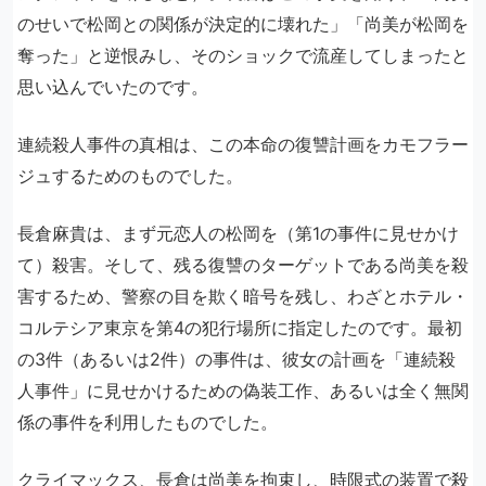
のせいで松岡との関係が決定的に壊れた」「尚美が松岡を
奪った」と逆恨みし、そのショックで流産してしまったと
思い込んでいたのです。
連続殺人事件の真相は、この本命の復讐計画をカモフラー
ジュするためのものでした。
長倉麻貴は、まず元恋人の松岡を（第1の事件に見せかけ
て）殺害。そして、残る復讐のターゲットである尚美を殺
害するため、警察の目を欺く暗号を残し、わざとホテル・
コルテシア東京を第4の犯行場所に指定したのです。最初
の3件（あるいは2件）の事件は、彼女の計画を「連続殺
人事件」に見せかけるための偽装工作、あるいは全く無関
係の事件を利用したものでした。
クライマックス、長倉は尚美を拘束し、時限式の装置で殺