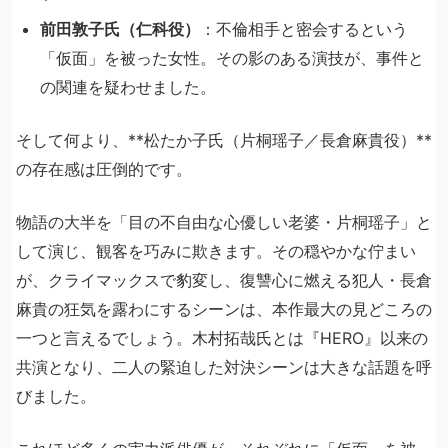
前田敦子氏（仁科役）
：不倫相手と密会するという
「仮面」を被った女性。その影のある演技が、事件と
の関連を疑わせました。
そして何より、**松たか子氏（片桐瑶子／長倉麻貴役）**
の存在感は圧倒的です。
物語の大半を「目の不自由な心優しい老婆・片桐瑶子」と
して演じ、観客を巧みに欺きます。その穏やかな佇まい
が、クライマックスで豹変し、復讐心に燃える犯人・長倉
麻貴の狂気を露わにするシーンは、本作最大の見どころの
一つと言えるでしょう。木村拓哉氏とは『HERO』以来の
共演となり、二人の緊迫した対決シーンは大きな話題を呼
びました。