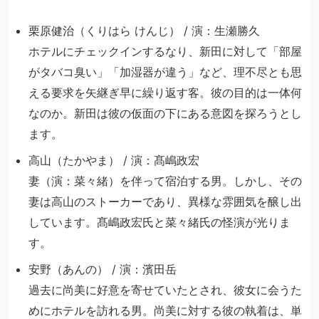
栗原健治（くりはら けんじ） / 演：生瀬勝久
ホテルにチェックインするなり、新田に対して「部屋
がタバコ臭い」「加湿器が違う」など、理不尽とも思
える要求を矢継ぎ早に繰り返す客。彼の目的は一体何
なのか。新田は彼の仮面の下にある意図を探ろうとし
ます。
高山（たかやま） / 演：髙嶋政宏
妻（演：菜々緒）を伴って宿泊する男。しかし、その
妻は高山のストーカーであり、異様な雰囲気を醸し出
しています。髙嶋政宏氏と菜々緒氏の怪演が光りま
す。
安野（あんの） / 演：濱田岳
過去に尚美に好意を寄せていたとされ、彼女に会うた
めにホテルを訪れる男。尚美に対する彼の執着は、単