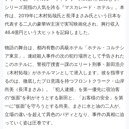
シリーズ屈指の人気を誇る『マスカレード・ホテル』。本
作は、2019年に木村拓哉氏と長澤まさみ氏という日本を
代表する二人の豪華W主演で実写映画化され、興行収入
46.4億円という大ヒットを記録しました。
物語の舞台は、都内有数の高級ホテル「ホテル・コルテシ
ア東京」。連続殺人事件の次の犯行場所として予告された
このホテルに、警視庁捜査一課のエリート刑事・新田浩介
（木村拓哉）がホテルマンとして潜入します。彼を指導す
るのは、徹底したプロ意識を持つフロントクラーク・山岸
尚美（長澤まさみ）。「犯人逮捕」を第一優先に宿泊客
の“仮面”を剥がそうとする新田と、「お客様の安全」を第
一に“仮面”を守ろうとする尚美。まさに水と油の二人が、
立場の違いを超えて異色のバディとなり、事件の真相に迫
っていく姿は圧巻です。