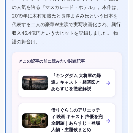
の人気を誇る『マスカレード・ホテル』。本作は、
2019年に木村拓哉氏と長澤まさみ氏という日本を
代表する二人の豪華W主演で実写映画化され、興行
収入46.4億円という大ヒットを記録しました。 物
語の舞台は、...
📌
この記事の前に読みたい関連記事
『キングダム 大将軍の帰
還』キャスト・相関図と
あらすじを徹底解説
借りぐらしのアリエッテ
ィ 映画 キャスト 声優を完
全網羅｜あらすじ・登場
人物・主題歌まとめ