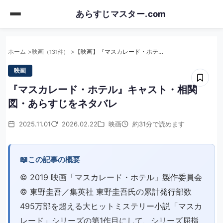
Skip
あらすじマスター.com
to
main
content
ホーム
映画
【映画】『マスカレード・ホテル』キャスト・相関図・あらすじをネタバレ
（131件）
映画
『マスカレード・ホテル』キャスト・相関
図・あらすじをネタバレ
2025.11.01
2026.02.22
映画
約31分で読めます
📖
この記事の概要
©︎ 2019 映画「マスカレード・ホテル」製作委員会
©︎ 東野圭吾／集英社 東野圭吾氏の累計発行部数
495万部を超える大ヒットミステリー小説「マスカ
レード」シリーズの第1作目にして、シリーズ屈指