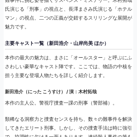
氏演じる「刑事」の視点と、長澤まさみ氏演じる「ホテル
マン」の視点、二つの正義が交錯するスリリングな展開が
魅力です。
主要キャスト一覧（新田浩介・山岸尚美 ほか）
本作の最大の魅力は、まさに「オールスター」と呼ぶにふ
さわしい豪華なキャスト陣です。ここでは、物語の中核を
担う主要な登場人物たちを詳しく紹介します。
新田浩介（にった こうすけ） / 演：木村拓哉
本作の主人公。警視庁捜査一課の刑事（警部補）。
類稀なる洞察力と捜査センスを持ち、数々の難事件を解決
してきたエリート刑事。しかし、その捜査手法は時に強引
で、協調性に欠ける一面もあります。連続殺人事件の第4