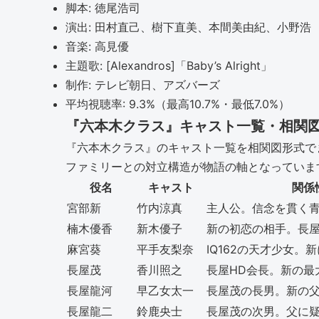
脚本: 徳尾浩司
演出: 田村直己、樹下直美、本間美由紀、小野浩
音楽: 高見優
主題歌: [Alexandros]「Baby’s Alright」
制作: テレビ朝日、アズバーズ
平均視聴率: 9.3%（最高10.7%・最低7.0%）
『六本木クラス』キャスト一覧・相関
『六本木クラス』のキャスト一覧を相関図形式で
ファミリーとの対立構造が物語の軸となっていま
役名
キャスト
関係
宮部新
竹内涼真
主人公。信念を貫く
楠木優香
新木優子
新の初恋の相手。長屋
麻宮葵
平手友梨奈
IQ162の天才少女。
長屋茂
香川照之
長屋HD会長。新の最
長屋龍河
早乙女太一
長屋茂の長男。新の
長屋龍二
鈴鹿央士
長屋茂の次男。父に