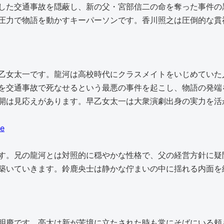
した交通事故を隠蔽し、新の父・宮部信二の命を奪った事件の
圧力で物語を動かすキーパーソンです。香川照之は圧倒的な貫
乙女太一です。龍河は高校時代にクラスメイトをいじめていた
を交通事故で死なせるという最悪の事件を起こし、物語の発端
開は見応えがあります。早乙女太一は大衆演劇出身の実力を活
e
す。兄の龍河とは対照的に穏やかな性格で、父の経営方針に疑
築いていきます。鈴鹿央士は静かな佇まいの中に揺れる内面を
明慶です。亮太は新が苦境に立たされた時も常にそばにいる頼