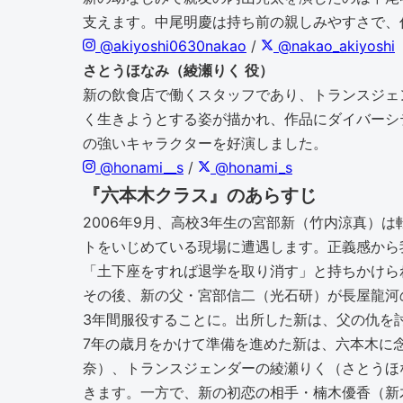
支えます。中尾明慶は持ち前の親しみやすさで、
@akiyoshi0630nakao
/
@nakao_akiyoshi
さとうほなみ（綾瀬りく 役）
新の飲食店で働くスタッフであり、トランスジェ
く生きようとする姿が描かれ、作品にダイバーシ
の強いキャラクターを好演しました。
@honami__s
/
@honami_s
『六本木クラス』のあらすじ
2006年9月、高校3年生の宮部新（竹内涼真
トをいじめている現場に遭遇します。正義感から
「土下座をすれば退学を取り消す」と持ちかけら
その後、新の父・宮部信二（光石研）が長屋龍河
3年間服役することに。出所した新は、父の仇を
7年の歳月をかけて準備を進めた新は、六本木に
奈）、トランスジェンダーの綾瀬りく（さとうほ
きます。一方で、新の初恋の相手・楠木優香（新