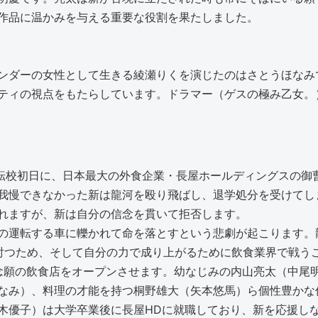
作品に温かみを与える重要な役割を果たしました。
ンダーの女性として生きる綾瀬りくを演じたのはさとうほなみ
ティの視点をもたらしています。ドラマー（ゲスの極み乙女。
）は転校初日に、日本最大の外食企業・長屋ホールディングスの
我慢できなかった新は龍河を殴り飛ばし、退学処分を受けてし
れますが、新は自分の信念を貫いて拒否します。
の運転する車に轢かれて命を落とすという悲劇が起こります。
討つため、そして自分の力で成り上がるために飲食業界で戦う
念願の飲食店をオープンさせます。幼なじみの内山亮太（中尾明
なみ）、料理の才能を持つ桐野雄大（矢本悠馬）ら個性豊かな
木優子）は大学卒業後に長屋HDに就職しており、新を応援し