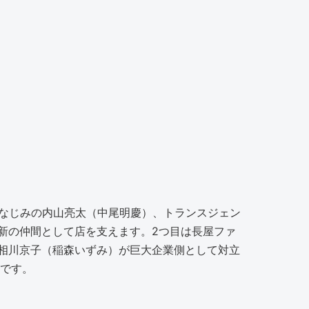
幼なじみの内山亮太（中尾明慶）、トランスジェン
新の仲間として店を支えます。2つ目は長屋ファ
相川京子（稲森いずみ）が巨大企業側として対立
ンです。