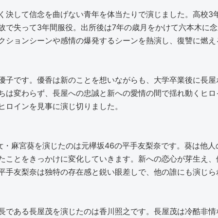
く決して信念を曲げない青年を体当たりで演じました。高校3
故で失って3年間服役。出所後は7年の歳月をかけて六本木に
クションシーンや感情の爆発するシーンを熱演し、復讐に燃え
優子です。優香は新のことを想いながらも、大学卒業後に長屋
ちは変わらず、長屋への忠誠と新への愛情の間で揺れ動くヒロ
ヒロインを見事に演じ切りました。
少女・麻宮葵を演じたのは元欅坂46の平手友梨奈です。葵は他
たことをきっかけに変化していきます。新への恋心が芽生え、
平手友梨奈は独特の存在感と鋭い眼差しで、他の誰にも演じら
長である長屋茂を演じたのは香川照之です。長屋茂は冷酷非情