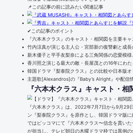
📌
この記事の前に読みたい関連記事
『
✔
この記事のポイント
『六本木クラス』のキャスト・相関図を主要キャ
竹内涼真が演じる主人公・宮部新の復讐劇と成長
新木優子と平手友梨奈による三角関係の恋愛模様
香川照之演じる最大の敵・長屋茂との16年にわ
韓国ドラマ『梨泰院クラス』との比較や日本版オ
主題歌[Alexandros]の『Baby’s Alright
『六本木クラス』キャスト・相
『六本木クラス』は、2022年7月7日から9月
ン『梨泰院クラス』を原作とし、韓国ドラマ版に
ではピッコマにて『六本木クラス〜信念を貫いた
が担当し、テレビ朝日の木曜ドラマ枠では異例の