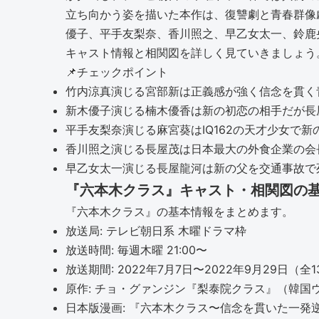
立ち向かう姿を描いた本作は、復讐劇と青春群像
優子、平手友梨奈、香川照之、早乙女太一、鈴鹿
キャスト情報と相関図を詳しく見ていきましょう
📌
チェックポイント
竹内涼真演じる宮部新は正義感が強く信念を貫く
新木優子演じる楠木優香は新の初恋の相手だが長
平手友梨奈演じる麻宮葵はIQ162の天才少女で
香川照之演じる長屋茂は日本最大の外食企業の会
早乙女太一演じる長屋龍河は新の父を交通事故で
『六本木クラス』キャスト・相関図の
『六本木クラス』の基本情報をまとめます。
放送局: テレビ朝日系 木曜ドラマ枠
放送時間: 毎週木曜 21:00〜
放送期間: 2022年7月7日〜2022年9月29日（全
原作: チョ・グァンジン『梨泰院クラス』（韓国
日本版漫画: 『六本木クラス〜信念を貫いた一発