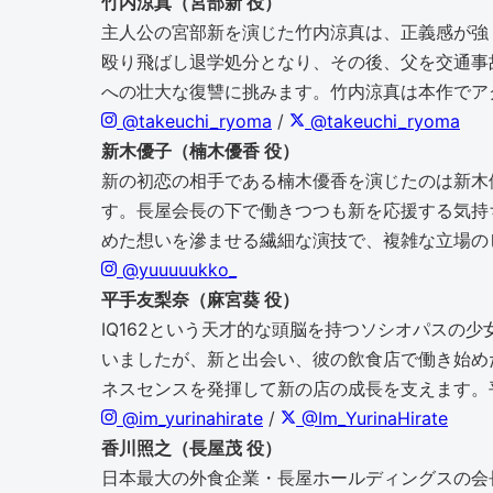
竹内涼真（宮部新 役）
主人公の宮部新を演じた竹内涼真は、正義感が強
殴り飛ばし退学処分となり、その後、父を交通事
への壮大な復讐に挑みます。竹内涼真は本作でア
@takeuchi_ryoma
/
@takeuchi_ryoma
新木優子（楠木優香 役）
新の初恋の相手である楠木優香を演じたのは新木
す。長屋会長の下で働きつつも新を応援する気持
めた想いを滲ませる繊細な演技で、複雑な立場の
@yuuuuukko_
平手友梨奈（麻宮葵 役）
IQ162という天才的な頭脳を持つソシオパスの
いましたが、新と出会い、彼の飲食店で働き始め
ネスセンスを発揮して新の店の成長を支えます。
@im_yurinahirate
/
@Im_YurinaHirate
香川照之（長屋茂 役）
日本最大の外食企業・長屋ホールディングスの会