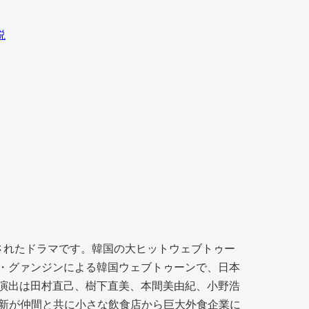
説
送されたドラマです。韓国の大ヒットウェブトゥー
・グァンジンによる韓国ウェブトゥーンで、日本
演出は田村直己、樹下直美、本間美由紀、小野浩
部新が仲間と共に小さな飲食店から巨大外食企業に