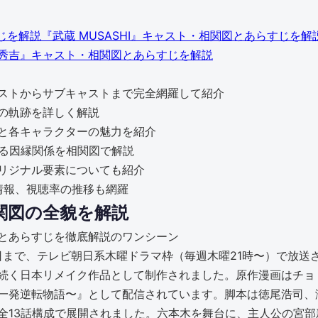
『武蔵 MUSASHI』キャスト・相関図とあらすじを解
秀吉』キャスト・相関図とあらすじを解説
ストからサブキャストまで完全網羅して紹介
の軌跡を詳しく解説
と各キャラクターの魅力を紹介
たる因縁関係を相関図で解説
リジナル要素についても紹介
』や配信情報、視聴率の推移も網羅
関図の全貌を解説
29日まで、テレビ朝日系木曜ドラマ枠（毎週木曜21時〜）で放
続く日本リメイク作品として制作されました。原作漫画はチョ
一発逆転物語〜』として配信されています。脚本は徳尾浩司、
全13話構成で展開されました。六本木を舞台に、主人公の宮