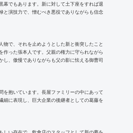
黒幕でもあります。新に対して土下座をすれば退
禄と演技力で、憎むべき悪役でありながらも信念
人物で、それを止めようとした新と衝突したこと
を作った張本人です。父親の権力に守られながら
かし、傲慢でありながらも父の影に怯える御曹司
問を抱いています。長屋ファミリーの中にあって
繊細に表現し、巨大企業の後継者としての葛藤を
もしい存在で、飲食店のスタッフとして新の夢を