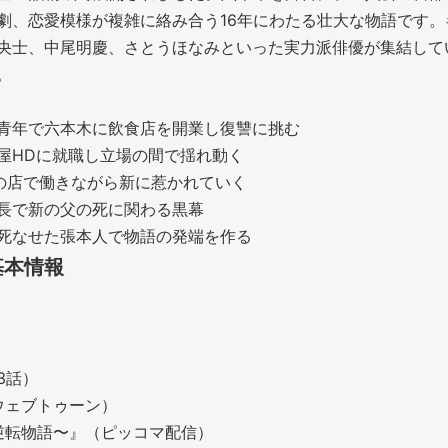
劇、恋愛模様が複雑に絡み合う16年にわたる壮大な物語です
央士、中尾明慶、さとうほなみといった実力派俳優が集結して
。
青年で六本木に飲食店を開業し復讐に挑む
屋HDに就職し立場の間で揺れ動く
新の店で働きながら新に惹かれていく
長で新の父の死に関わる黒幕
死なせた張本人で物語の発端を作る
基本情報
13話）
ウェブトゥーン）
逆転物語〜』（ピッコマ配信）