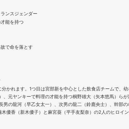
トランスジェンダー
の才能を持つ
事故で命を落とす
者
に分かれます。1つ目は宮部新を中心とした飲食店チームで、
）、元ヤンキーで料理の才能を持つ桐野雄大（矢本悠馬）らが
長男の龍河（早乙女太一）、次男の龍二（鈴鹿央士）、幹部の
楠木優香（新木優子）と麻宮葵（平手友梨奈）の2人のヒロイ