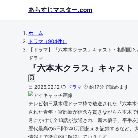
Skip
あらすじマスター.com
to
main
content
ホーム
ドラマ
（904件）
【ドラマ】『六本木クラス』キャスト・相関図と
ドラマ
『六本木クラス』キャスト
2026.02.12
ドラマ
約17分で読めます
テレビ朝日系木曜ドラマ枠で放送された『六本木
された青年・宮部新が信念を貫きながら六本木で
月にかけて全13話が放送され、新木優子、平手
歴代最高の5日間240万回超えを記録するなど
情報まで徹底的に解説していきます。