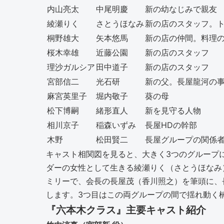
内山亮太
中尾明慶
新の幼なじみで親友
綾瀬りく
さとうほなみ
新の店のスタッフ。
桐野雄大
矢本悠馬
新の店の仲間。料理
桜木幸雄
近藤公園
新の店のスタッフ
理沙ガルシア
田中道子
新の店のスタッフ
宮部信二
光石研
新の父。長屋龍河の
麻宮英里子
堀内敬子
葵の母
松下博嗣
緒形直人
新を見守る人物
相川京子
稲森いずみ
長屋HDの幹部
木野
松田賢二
長屋グループの関係
キャスト相関図を見ると、大きく3つのグループ
ダーの女性として生きる綾瀬りく（さとうほなみ
ミリーで、会長の長屋茂（香川照之）を筆頭に、
します。3つ目はこの両グループの間で揺れ動く
『六本木クラス』主要キャスト紹介