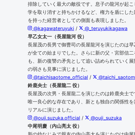
排除していく最大の敵役です。息子の龍河が起こ
学を取り消すと持ちかけるなど、権力を盾にした
を持った経営者としての側面も表現しました。
@kagawateruyuki
/
@_teruyukikagawa
早乙女太一（長屋龍河 役）
長屋茂の長男で御曹司の長屋龍河を演じたのは早
が全ての始まりでした。さらに新の父・宮部信二
も、新の復讐の矛先として追い詰められていく展
の弱さも見事に演じました。
@taichisaotome_official
/
@taichi_saotom
鈴鹿央士（長屋龍二 役）
長屋茂の次男・長屋龍二を演じたのは鈴鹿央士で
唯一良心的な存在であり、新とも独自の関係性を
リアルに演じました。
@ouji.suzuka.official
/
@ouji_suzuka
中尾明慶（内山亮太 役）
新の幼なじみで親友の内山亮太を演じたのは中尾