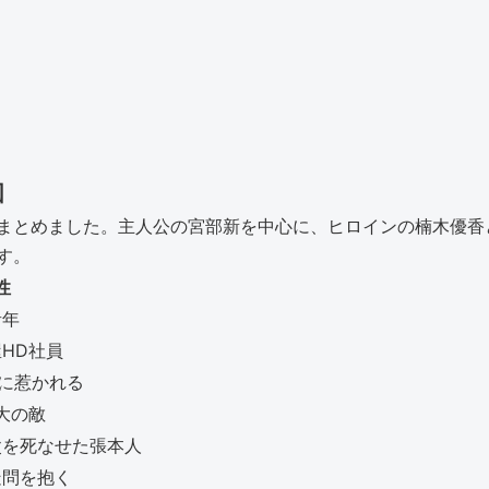
図
まとめました。主人公の宮部新を中心に、ヒロインの楠木優香
す。
性
青年
HD社員
新に惹かれる
大の敵
父を死なせた張本人
疑問を抱く