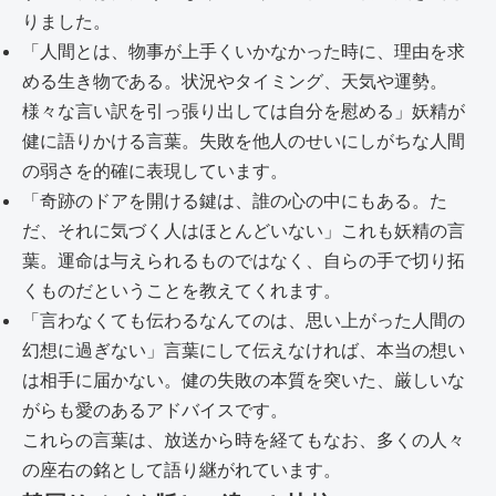
りました。
「人間とは、物事が上手くいかなかった時に、理由を求
める生き物である。状況やタイミング、天気や運勢。
様々な言い訳を引っ張り出しては自分を慰める」妖精が
健に語りかける言葉。失敗を他人のせいにしがちな人間
の弱さを的確に表現しています。
「奇跡のドアを開ける鍵は、誰の心の中にもある。た
だ、それに気づく人はほとんどいない」これも妖精の言
葉。運命は与えられるものではなく、自らの手で切り拓
くものだということを教えてくれます。
「言わなくても伝わるなんてのは、思い上がった人間の
幻想に過ぎない」言葉にして伝えなければ、本当の想い
は相手に届かない。健の失敗の本質を突いた、厳しいな
がらも愛のあるアドバイスです。
これらの言葉は、放送から時を経てもなお、多くの人々
の座右の銘として語り継がれています。