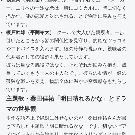
ー。エリへの一途な恋は、時にコミカルに、時に切なく
描かれ、健の恋愛と対比されることで物語に厚みを与え
ています。
榎戸幹雄（平岡祐太）
: クールで大人びた観察者。一歩
引いたところから皆の関係性を見守り、的確なツッコミ
やアドバイスを入れます。彼の冷静な視点が、視聴者の
代弁者としての役割も果たしています。
彼らは単なる脇役ではなく、それぞれが悩みを抱え、成
長していくもう一人の主人公です。彼らの友情が、健の
孤独な戦いを支え、物語全体に温かい空気感をもたらし
ています。
主題歌・桑田佳祐「明日晴れるかな」とドラ
マの世界観
本作を語る上で絶対に外せないのが、桑田佳祐さんが書
き下ろした主題歌「明日晴れるかな」です。切ないピア
ノのイントロから始まり、壮大なストリングスと共に歌