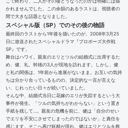
こで終わり、二人がその後どうなったのかは明確には描
かれませんでした。この余韻のあるラストは、視聴者の
間で大きな話題となりました。
スペシャル版（SP）でのその後の物語
最終回のラストから1年後を描いたのが、2008年3月25
日に放送されたスペシャルドラマ『プロポーズ大作戦
SP』です。
舞台はハワイ。親友のエリとツルの結婚式に出席するた
め、健、礼、幹雄の3人が現地を訪れます。しかし、健
と礼の関係は、1年前から進展がないまま。お互いの気持
ちは分かり合っているものの、決定的な一言が言えな
い、じれったい日々が続いていました。
そんな中、結婚式当日に花嫁のエリが失踪するという大
事件が発生。「ツルの気持ちがわからない」という置き
手紙を残して…。親友の危機を前に、健は「自分のせい
でエリを不安にさせてしまったのではないか」と責任を
感じます。そこへ再び妖精が現れ、健はエリとツルを救