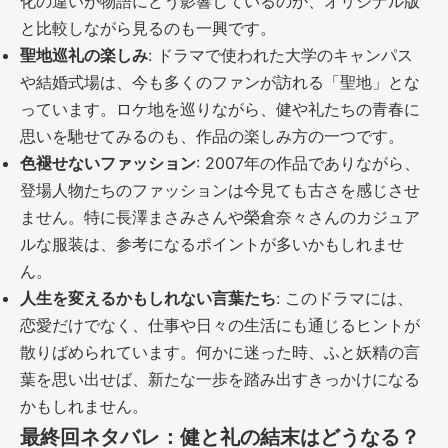
化の違いが物語にどう影響しているのか、オリジナル版
と比較しながら見るのも一興です。
聖地巡礼の楽しみ
: ドラマで使われた大学のキャンパス
や結婚式場は、今も多くのファンが訪れる「聖地」とな
っています。ロケ地を巡りながら、健や礼たちの青春に
思いを馳せてみるのも、作品の楽しみ方の一つです。
色褪せないファッション
: 2007年の作品でありながら、
登場人物たちのファッションは今見ても古さを感じさせ
ません。特に長澤まさみさんや榮倉奈々さんのカジュア
ルな服装は、参考になるポイントが多いかもしれませ
ん。
人生を変えるかもしれない言葉たち
: このドラマには、
恋愛だけでなく、仕事や日々の生活にも通じるヒントが
散りばめられています。何かに迷った時、ふと妖精の言
葉を思い出せば、新たな一歩を踏み出すきっかけになる
かもしれません。
最終回ネタバレ：健と礼の結末はどうなる？