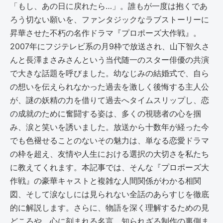
「もし、あの日に戻れたら…」。誰もが一度は抱くであ
ろう切ない願いを、ファンタジックなラブストーリーに
昇華させた不朽の名作ドラマ『プロポーズ大作戦』。
2007年にフジテレビ系の月9枠で放送され、山下智久さ
んと長澤まさみさんという当代随一のスター俳優の共演
で大きな話題を呼びました。幼なじみの結婚式で、自ら
の想いを伝えられなかった過去を激しく後悔する主人公
が、謎の妖精の力を借りて過去へタイムスリップし、恋
の成就のために奮闘する姿は、多くの視聴者の心を掴
み、涙と笑いを誘いました。放送から十数年が経った今
でも色褪せることのないその魅力は、単なる恋愛ドラマ
の枠を超え、友情や人生における選択の大切さを私たち
に教えてくれます。本記事では、そんな『プロポーズ大
作戦』の豪華キャストと複雑な人間関係がわかる相関
図、そして涙なしには見られない全話のあらすじを徹底
的に解説します。さらに、物語を深く理解するための見
どころや、心に刻まれる名言、知られざる制作の裏側ま