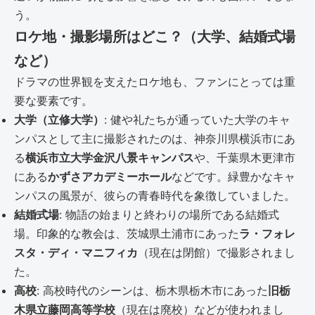
う。
ロケ地・撮影場所はどこ？（大学、結婚式場
など）
ドラマの世界観を支えたロケ地も、ファンにとっては重
要な要素です。
大学（立修大学）
: 健や礼たちが通っていた大学のキャ
ンパスとして主に撮影されたのは、神奈川県横浜市にあ
る
横浜市立大学金沢八景キャンパス
や、千葉県木更津市
にある
かずさアカデミーホール
などです。緑豊かなキャ
ンパスの風景が、彼らの青春時代を象徴していました。
結婚式場
: 物語の始まりと終わりの場所である結婚式
場。印象的な教会は、茨城県土浦市にあった
ラ・フォレ
スタ・ディ・マニフィカ
（現在は閉館）で撮影されまし
た。
高校
: 高校時代のシーンは、栃木県栃木市にあった
旧栃
木県立藤岡高等学校
（現在は廃校）などが使われまし