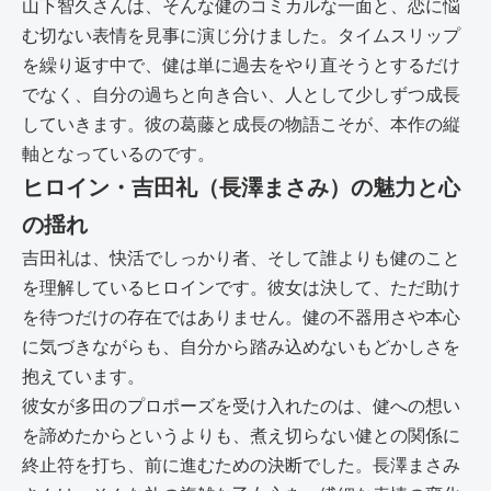
山下智久さんは、そんな健のコミカルな一面と、恋に悩
む切ない表情を見事に演じ分けました。タイムスリップ
を繰り返す中で、健は単に過去をやり直そうとするだけ
でなく、自分の過ちと向き合い、人として少しずつ成長
していきます。彼の葛藤と成長の物語こそが、本作の縦
軸となっているのです。
ヒロイン・吉田礼（長澤まさみ）の魅力と心
の揺れ
吉田礼は、快活でしっかり者、そして誰よりも健のこと
を理解しているヒロインです。彼女は決して、ただ助け
を待つだけの存在ではありません。健の不器用さや本心
に気づきながらも、自分から踏み込めないもどかしさを
抱えています。
彼女が多田のプロポーズを受け入れたのは、健への想い
を諦めたからというよりも、煮え切らない健との関係に
終止符を打ち、前に進むための決断でした。長澤まさみ