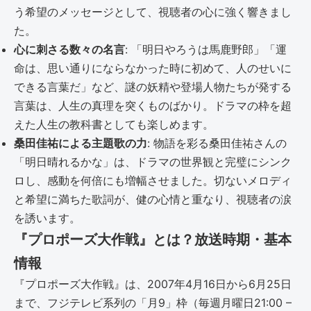
う希望のメッセージとして、視聴者の心に強く響きまし
た。
心に刺さる数々の名言
: 「明日やろうは馬鹿野郎」「運
命は、思い通りにならなかった時に初めて、人のせいに
できる言葉だ」など、謎の妖精や登場人物たちが発する
言葉は、人生の真理を突くものばかり。ドラマの枠を超
えた人生の教科書としても楽しめます。
桑田佳祐による主題歌の力
: 物語を彩る桑田佳祐さんの
「明日晴れるかな」は、ドラマの世界観と完璧にシンク
ロし、感動を何倍にも増幅させました。切ないメロディ
と希望に満ちた歌詞が、健の心情と重なり、視聴者の涙
を誘います。
『プロポーズ大作戦』とは？放送時期・基本
情報
『プロポーズ大作戦』は、2007年4月16日から6月25日
まで、フジテレビ系列の「月9」枠（毎週月曜日21:00 –