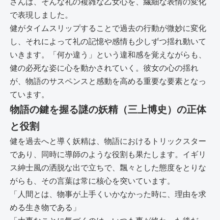
さんは、そんな礼の複雑な乙女心を、繊細な表情の変化
で表現しました。
健がタイムスリップすることで過去の行動が微妙に変化
し、それによって礼の記憶や感情も少しずつ揺れ動いて
いきます。「何か違う」という違和感を覚えながらも、
健の必死な姿に心を動かされていく。彼女の心の揺れ
が、物語のサスペンスと感動を高める重要な要素となっ
ています。
物語の鍵を握る謎の妖精（三上博史）の正体
と役割
健を過去へと導く妖精は、物語におけるトリックスター
であり、同時に導師のような役割も果たします。イギリ
ス紳士風の洒脱な出で立ちで、飄々とした態度をとりな
がらも、その言葉は常に核心を突いています。
「人間とは、物事が上手くいかなかった時に、理由を求
める生き物である」