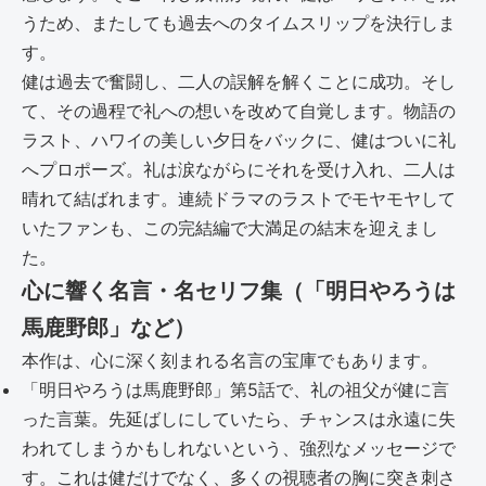
うため、またしても過去へのタイムスリップを決行しま
す。
健は過去で奮闘し、二人の誤解を解くことに成功。そし
て、その過程で礼への想いを改めて自覚します。物語の
ラスト、ハワイの美しい夕日をバックに、健はついに礼
へプロポーズ。礼は涙ながらにそれを受け入れ、二人は
晴れて結ばれます。連続ドラマのラストでモヤモヤして
いたファンも、この完結編で大満足の結末を迎えまし
た。
心に響く名言・名セリフ集（「明日やろうは
馬鹿野郎」など）
本作は、心に深く刻まれる名言の宝庫でもあります。
「明日やろうは馬鹿野郎」第5話で、礼の祖父が健に言
った言葉。先延ばしにしていたら、チャンスは永遠に失
われてしまうかもしれないという、強烈なメッセージで
す。これは健だけでなく、多くの視聴者の胸に突き刺さ