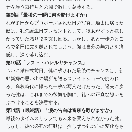
せを願う気持ちとの間で激しく葛藤する。
第9話「最後の一瞬に何を賭けますか」
礼が多田からプロポーズされた日の写真。過去に戻った
健は、礼の誕生日プレゼントとして、彼女がずっと欲し
がっていた贈り物を探し回る。しかし、あと一歩のとこ
ろで多田に先を越されてしまう。健は自分の無力さを痛
感し、深く落ち込む。
第10話「ラスト・ハレルヤチャンス」
ついに結婚式前日。健に残された最後のチャンスは、新
郎新婦の思い出の場所を巡るスライドショーで使われ
る、高校時代に撮った一枚の写真だけだった。過去に戻
った健は、これまでの後悔を胸に、礼への正直な想いを
ぶつけることを決意する。
第11話（最終話）「涙の告白は奇跡を呼びますか」
最後のタイムスリップでも未来を変えられなかった健。
しかし、彼の必死の行動は、少しずつ礼の心に変化をも