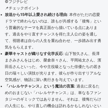
©︎フジテレビ
📌
チェックポイント
放送から15年以上愛され続ける理由
: 本作がただの恋愛
ドラマで終わらないのは、誰もが共感する「後悔」とい
う普遍的なテーマを真正面から描いている点にありま
す。過去をやり直すチャンスを得た主人公の姿を通し
て、視聴者は自らの人生を重ね合わせ、一歩踏み出す勇
気をもらえます。
豪華キャストが織りなす化学反応
: 山下智久さん、長澤
まさみさんをはじめ、榮倉奈々さん、平岡祐太さん、濱
田岳さんといった、今や主役級となった俳優たちの若き
日の瑞々しい演技が光ります。彼らが作り出すリアルな
空気感が、物語に深い奥行きを与えています。
「ハレルヤチャンス」という魔法の言葉
: 過去に戻るた
めのおまじない「ハレルヤチャンス」は、単なるファン
タジーのギミックではありません。それは、後悔だらけ
の人生にも、やり直しの機会は訪れるかもしれないとい