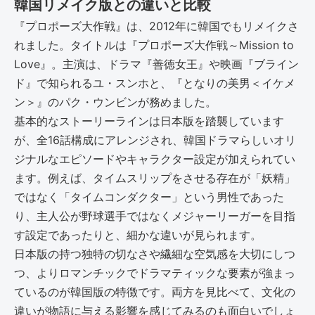
韓国リメイク版との違いと比較
『プロポーズ大作戦』は、2012年に韓国でもリメイクさ
れました。タイトルは『プロポーズ大作戦～Mission to
Love』。主演は、ドラマ『善徳女王』や映画『ブライン
ド』で知られるユ・スンホと、『となりの美男＜イケメ
ン＞』のパク・ウンビンが務めました。
基本的なストーリーラインは日本版を踏襲しています
が、全16話構成にアレンジされ、韓国ドラマらしいオリ
ジナルなエピソードやキャラクター設定が加えられてい
ます。例えば、タイムスリップをさせる存在が「妖精」
ではなく「タイムコンダクター」という男性であった
り、主人公が野球選手ではなくメジャーリーガーを目指
す設定であったりと、細かな違いが見られます。
日本版の持つ独特の切なさや繊細な空気感を大切にしつ
つ、よりロマンチックでドラマティックな要素が強まっ
ているのが韓国版の特徴です。両方を見比べて、文化の
違いが物語に与える影響を感じてみるのも面白いでしょ