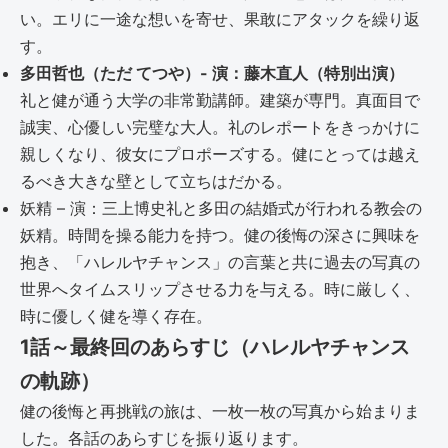
い。エリに一途な想いを寄せ、果敢にアタックを繰り返
す。
多田哲也（ただ てつや）- 演：藤木直人（特別出演）
礼と健が通う大学の非常勤講師。建築が専門。真面目で
誠実、心優しい完璧な大人。礼のレポートをきっかけに
親しくなり、彼女にプロポーズする。健にとっては越え
るべき大きな壁として立ちはだかる。
妖精 – 演：三上博史礼と多田の結婚式が行われる教会の
妖精。時間を操る能力を持つ。健の後悔の深さに興味を
抱き、「ハレルヤチャンス」の言葉と共に過去の写真の
世界へタイムスリップさせる力を与える。時に厳しく、
時に優しく健を導く存在。
1話～最終回のあらすじ（ハレルヤチャンス
の軌跡）
健の後悔と再挑戦の旅は、一枚一枚の写真から始まりま
した。各話のあらすじを振り返ります。