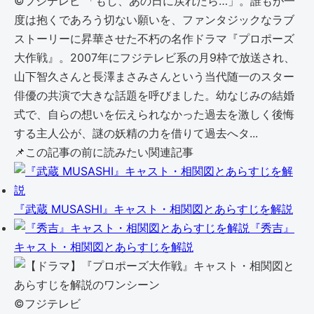
©︎フジテレビ 「もし、あの日に戻れたら…」。誰もが一
度は抱くであろう切ない願いを、ファンタジックなラブ
ストーリーに昇華させた不朽の名作ドラマ『プロポーズ
大作戦』。2007年にフジテレビ系の月9枠で放送され、
山下智久さんと長澤まさみさんという当代随一のスター
俳優の共演で大きな話題を呼びました。幼なじみの結婚
式で、自らの想いを伝えられなかった過去を激しく後悔
する主人公が、謎の妖精の力を借りて過去へタ...
📌
この記事の前に読みたい関連記事
『武蔵 MUSASHI』キャスト・相関図とあらすじを解説
『秀吉』
キャスト・相関図とあらすじを解説
©︎フジテレビ