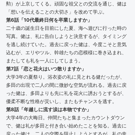
勲）が上京してくる。頑固な祖父との交流を通じ、健は
「想いを伝えることの大切さ」を改めて学ぶ。
第6話「10代最終日何を卒業しますか」
二十歳の誕生日を目前にした夏、海へ遊びに行った時の
写真。健は、礼に告白しようと決意するが、タイミング
を逃し続けていた。過去に戻った健は、今度こそと意気
込むが、エリやツル、幹雄たちの恋模様に巻き込まれ、
またしても礼を一人にしてしまう。
第7話「恋と花火はいつ散りますか」
大学3年の夏祭り。浴衣姿の礼に見とれる健だったが、
多田の出現で二人の間に微妙な空気が流れる。過去に戻
った健は、多田よりも先に礼を花火に誘おうとするが、
優柔不断な性格が災いし、またもチャンスを逃す。
第8話「年越しに流す涙は本物ですか」
大学4年の大晦日。仲間たちと集まったカウントダウン
で、健は礼が多田と付き合い始めたことを知る。過去に
戻った健は、二人の交際を阻止しようとするが、礼の幸