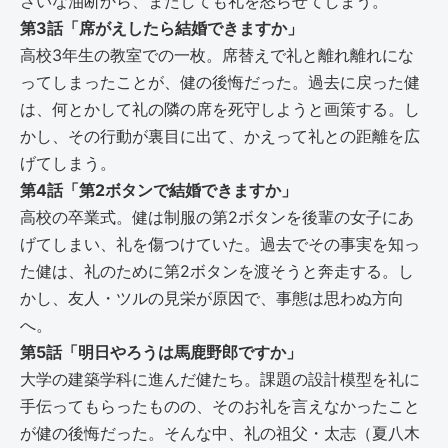
さいな油断から、またしても礼を怒らせてしまう。
第3話「席がえしたら結婚できますか」
高校3年生の教室での一枚。席替えで礼と離れ離れにな
ってしまったことが、健の後悔だった。過去に戻った健
は、何とかして礼の隣の席を死守しようと画策する。し
かし、その行動が裏目に出て、かえって礼との距離を広
げてしまう。
第4話「第2ボタンで結婚できますか」
高校の卒業式。健は制服の第2ボタンを後輩の女子にあ
げてしまい、礼を傷つけていた。過去でその事実を知っ
た健は、礼のために第2ボタンを渡そうと奔走する。し
かし、友人・ツルの見栄が原因で、事態は思わぬ方向
へ。
第5話「明日やろうは馬鹿野郎ですか」
大学の建築学科に進んだ健たち。課題の設計模型を礼に
手伝ってもらったものの、そのお礼を言えなかったこと
が健の後悔だった。そんな中、礼の祖父・太志（夏八木