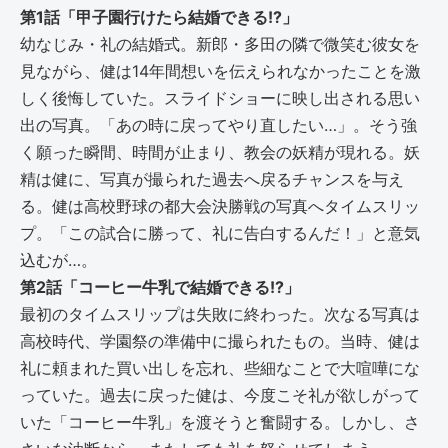
第1話「甲子園行けたら結婚できる!?」
幼なじみ・礼の結婚式。新郎・多田の隣で微笑む彼女を
見ながら、健は14年間想いを伝えられなかったことを激
しく後悔していた。スライドショーに映し出される思い
出の写真。「あの時に戻ってやり直したい…」。そう強
く願った瞬間、時間が止まり、教会の妖精が現れる。妖
精は健に、写真が撮られた過去へ戻るチャンスを与え
る。健は高校野球の都大会決勝戦の写真へタイムスリッ
プ。「この試合に勝って、礼に告白するんだ！」と意気
込むが…。
第2話「コーヒー牛乳で結婚できる!?」
最初のタイムスリップは失敗に終わった。次なる写真は
高校時代、学園祭の準備中に撮られたもの。当時、健は
礼に頼まれた買い出しを忘れ、些細なことで大喧嘩にな
っていた。過去に戻った健は、今度こそ礼が欲しがって
いた「コーヒー牛乳」を渡そうと奮闘する。しかし、さ