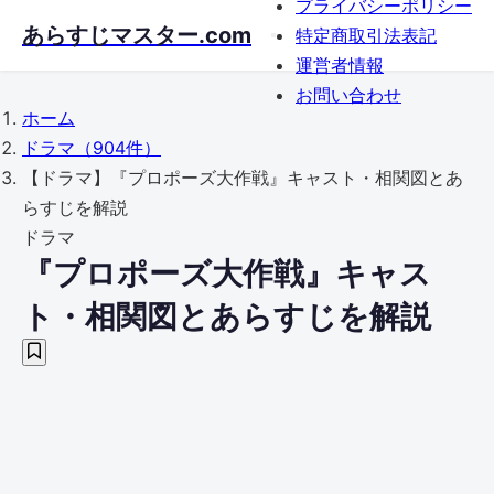
プライバシーポリシー
Skip
あらすじマスター.com
特定商取引法表記
to
運営者情報
main
お問い合わせ
content
ホーム
ドラマ
（904件）
【ドラマ】『プロポーズ大作戦』キャスト・相関図とあ
らすじを解説
ドラマ
『プロポーズ大作戦』キャス
ト・相関図とあらすじを解説