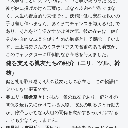
「大事なことに気づくのは、いつも事が終わった後だ」
彼が健に投げかける言葉は、単なる皮肉や説教ではな
く、人生の普遍的な真理です。妖精は健に安易な救いの
手は差し伸べません。あくまでチャンスを与えるだけで
あり、それをどう活かすかは健次第。彼の存在は、健自
身の内面的な成長を促すための触媒として機能していま
す。三上博史さんのミステリアスで含蓄のある演技が、
このキャラクターに圧倒的な存在感を与えました。
健を支える親友たちの紹介（エリ、ツル、幹
雄）
健と礼を取り巻く3人の親友たちの存在も、この物語に
欠かせない要素です。
奥エリ（榮倉奈々）
: 礼の一番の親友であり、健と礼の
関係を最も気にかけている人物。彼女の明るさと行動力
が、停滞しがちな5人組の関係を動かすきっかけになる
ことも少なくありません。
鶴見尚（濱田岳）
: 通称ツル。お調子者でムードメーカ