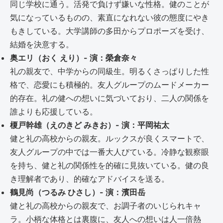
同じ学校に通う。活発で負けず嫌いな性格。健のことが
気になっているものの、素直になれない彼の態度にやき
もきしている。大学講師の多田からプロポーズを受け、
結婚を決意する。
奥エリ（おく えり）- 演：榮倉奈々
礼の親友で、中学からの同級生。明るくさっぱりした性
格で、恋愛にも積極的。友人グループのムードメーカー
的存在。礼の健への想いに気づいており、二人の関係を
誰よりも応援している。
榎戸幹雄（えのきど みきお）- 演：平岡祐太
健と礼の高校からの親友。ルックスが良くスマートで、
友人グループの中では一番大人びている。冷静な観察眼
を持ち、健と礼の関係性を的確に見抜いている。健の良
き理解者であり、的確なアドバイスを送る。
鶴見尚（つるみ ひさし）- 演：濱田岳
健と礼の高校からの親友で、お調子者のいじられキャ
ラ。小柄な体格とは裏腹に、友人への想いは人一倍熱