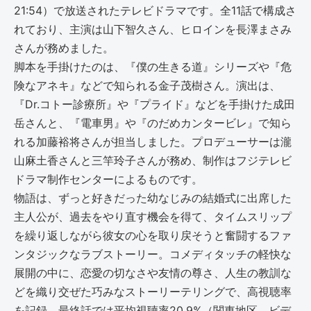
21:54）で放送されたテレビドラマです。全11話で構成さ
れており、主演は山下智久さん、ヒロインを長澤まさみ
さんが務めました。
脚本を手掛けたのは、『僕の生きる道』シリーズや『危
険なアネキ』などで知られる金子茂樹さん。演出は、
『Dr.コトー診療所』や『プライド』などを手掛けた成田
岳さんと、『電車男』や『のだめカンタービレ』で知ら
れる加藤裕将さんが担当しました。プロデューサーは瀧
山麻土香さんと三竿玲子さんが務め、制作はフジテレビ
ドラマ制作センターによるものです。
物語は、ずっと好きだった幼なじみの結婚式に出席した
主人公が、過去をやり直す機会を得て、タイムスリップ
を繰り返しながら彼女の心を取り戻そうと奮闘するファ
ンタジックなラブストーリー。コメディタッチの軽快な
展開の中に、恋愛の切なさや友情の尊さ、人生の教訓な
どを織り交ぜた巧みなストーリーテリングで、高視聴率
を記録。最終話では平均視聴率20.9%（関東地区、ビデ