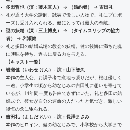
多田哲也（演：藤木直人）
→
（婚約者）
→
吉田礼
礼が通う大学の講師。誠実で優しい人物で、礼にプロポ
ーズし受け入れられる。健にとっては最大の恋敵。
謎の妖精（演：三上博史）
→
（タイムスリップの協力
者）
→
岩瀬健
礼と多田の結婚式場の教会の妖精。健の後悔に満ちた魂
に興味を持ち、過去に戻る力を与える。
【キャスト一覧】
岩瀬健（いわせ けん）- 演：山下智久
本作の主人公。お調子者で意地っ張りだが、根は優しく
一途。小学生の頃から幼なじみの吉田礼に想いを寄せて
いるが、14年間一度も告白できずにいた。礼と多田の結
婚式で、彼女が自分の運命の人だったと気づき、激しい
後悔の念に駆られる。
吉田礼（よしだ れい）- 演：長澤まさみ
本作のヒロイン。健の幼なじみで、小学校から大学まで