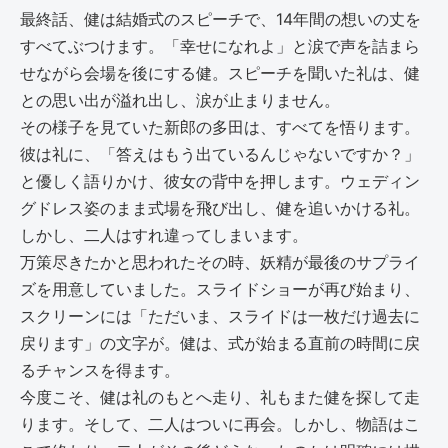
最終話、健は結婚式のスピーチで、14年間の想いの丈を
すべてぶつけます。「幸せになれよ」と涙で声を詰まら
せながら会場を後にする健。スピーチを聞いた礼は、健
との思い出が溢れ出し、涙が止まりません。
その様子を見ていた新郎の多田は、すべてを悟ります。
彼は礼に、「答えはもう出ているんじゃないですか？」
と優しく語りかけ、彼女の背中を押します。ウェディン
グドレス姿のまま式場を飛び出し、健を追いかける礼。
しかし、二人はすれ違ってしまいます。
万策尽きたかと思われたその時、妖精が最後のサプライ
ズを用意していました。スライドショーが再び始まり、
スクリーンには「ただいま、スライドは一枚だけ過去に
戻ります」の文字が。健は、式が始まる直前の時間に戻
るチャンスを得ます。
今度こそ、健は礼のもとへ走り、礼もまた健を探して走
ります。そして、二人はついに再会。しかし、物語はこ