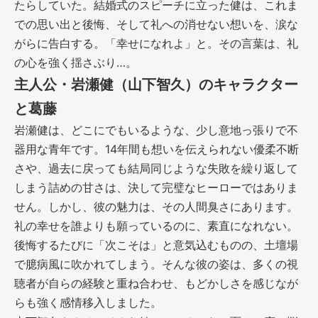
たらしていた。結婚式のスピーチに立った健は、これま
での思い出と後悔、そして礼への消せない想いを、涙な
がらに告白する。「幸せになれよ」と。その言葉は、礼
の心を強く揺さぶり…。
主人公・岩瀬健（山下智久）のキャラクター
と葛藤
岩瀬健は、どこにでもいるような、少し意地っ張りで不
器用な青年です。14年間も想いを伝えられない優柔不断
さや、過去に戻っても結局同じような失敗を繰り返して
しまう詰めの甘さは、決して完璧なヒーローではありま
せん。しかし、彼の魅力は、その人間臭さにあります。
礼の幸せを誰よりも願っているのに、素直になれない。
後悔するたびに「次こそは」と意気込むものの、土壇場
で臆病風に吹かれてしまう。そんな彼の姿は、多くの視
聴者が自らの経験と重ね合わせ、もどかしさを感じなが
らも強く感情移入しました。