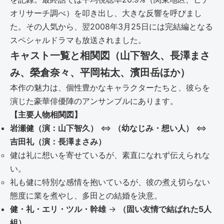
オリサーチ調べ）を叩き出し、大きな反響を呼びまし
た。その人気から、翌2008年3月25日には完結編となる
スペシャルドラマも放送されました。
キャスト一覧と相関図（山下智久、長澤まさ
み、榮倉奈々、平岡祐太、濱田岳ほか）
本作の魅力は、個性豊かなキャラクターたちと、彼らを
演じた豪華俳優陣のアンサンブルにあります。
【主要人物相関図】
岩瀬健（演：山下智久）
⇔
（幼なじみ・想い人）
⇔
吉田礼（演：長澤まさみ）
健は礼に想いを寄せているが、素直になれず伝えられな
い。
礼も健に特別な感情を抱いているが、彼の煮え切らない
態度に業を煮やし、多田との結婚を決意。
健・礼・エリ・ツル・幹雄
→
（固い友情で結ばれた5人
組）