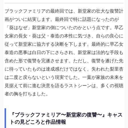
ブラックファミリアの最終回では、新堂家の壮大な復讐計
画がついに結実します。最終回で特に話題になったのが
「葵はなぜ」新堂家の側についたのかという点です。早乙
女家の長女・葵は父・泰造の本性に気づき、自らの良心に
従って新堂家に協力する決断を下します。最終的に早乙女
泰造の悪事は白日の下にさらされ、新堂家は法的な手段も
含めた形で復讐を完遂させます。ただし、復讐を遂げた先
に待っていたものは達成感だけではなく、失われた梨里杏
は二度と戻らないという現実でした。一葉が家族の未来を
見据えて前に進む決意を語るラストシーンは、多くの視聴
者の胸を打ちました。
『ブラックファミリア〜新堂家の復讐〜』キャス
トの見どころと作品情報