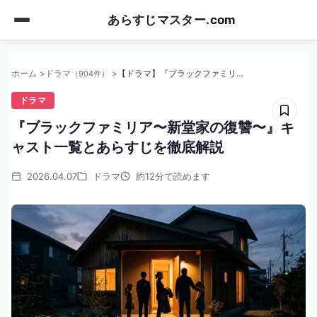
Skip
あらすじマスター.com
to
main
content
ホーム
ドラマ
【ドラマ】『ブラックファミリア〜新堂家の復讐〜』キャスト一覧とあらすじを徹底解説
（904件）
ドラマ
『ブラックファミリア〜新堂家の復讐〜』キ
ャスト一覧とあらすじを徹底解説
2026.04.07
ドラマ
約12分で読めます