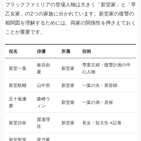
ブラックファミリアの登場人物は大きく「新堂家」と「早
乙女家」の2つの家族に分かれています。新堂家の復讐の
相関図を理解するためには、両家の関係性を押さえておく
ことが重要です。
役名
俳優
所属
役柄
板谷由
専業主婦・復讐計画の中
新堂一葉
新堂家
夏
心人物
新堂航輔
山中崇
新堂家
一葉の夫・美容師
五十嵐優
森崎ウ
新堂家
一葉の弟・居候
磨
ィン
渡邉理
新堂沙奈
新堂家
長女・短大生→記者
佐
新堂梨里
星乃夢