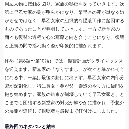
周辺人物に接触を図り、家族の秘密を探っていきます。次
第に早乙女家の闇が明らかになり、梨里杏の死が単なる嫌
がらせではなく、早乙女家の組織的な隠蔽工作に起因する
ものであったことが判明していきます。一方で新堂家の
面々も復讐の過程で心の葛藤と向き合うことになり、復讐
と正義の間で揺れ動く姿が印象的に描かれます。
終盤（第8話〜第10話）では、復讐計画がクライマックス
を迎えます。新堂家の「なりすまし」が次々と暴かれそう
になる中、一葉は最後の賭けに出ます。早乙女家の内部分
裂が深刻化し、特に長女・葵が父・泰造のやり方に疑問を
抱き始めます。家族の結束が崩壊していく早乙女家と、ど
こまでも団結する新堂家の対比が鮮やかに描かれ、予想外
の展開が連続して視聴者を最後まで釘付けにしました。
最終回のネタバレと結末