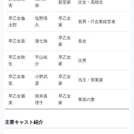
新堂家
次女・高校生
杏
奈
早乙女倫
塩野瑛
早乙女
長男・IT企業経営者
太郎
久
家
早乙女
早乙女葵
瀧七海
長女
家
早乙女秋
平山祐
早乙女
次男
生
介
家
早乙女泰
小野武
早乙女
当主・実業家
造
彦
家
早乙女麗
筒井真
早乙女
泰造の妻
美
理子
家
主要キャスト紹介