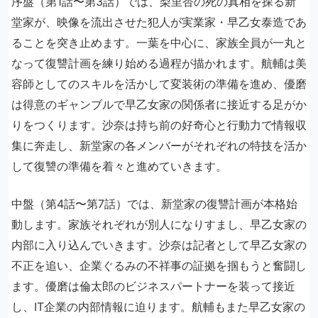
序盤（第1話〜第3話）では、梨里杏の死の真相を探る新
堂家が、映像を流出させた犯人が実業家・早乙女泰造であ
ることを突き止めます。一葉を中心に、家族全員が一丸と
なって復讐計画を練り始める過程が描かれます。航輔は美
容師としてのスキルを活かして変装術の準備を進め、優磨
は得意のギャンブルで早乙女家の関係者に接近する足がか
りをつくります。沙奈は持ち前の好奇心と行動力で情報収
集に奔走し、新堂家の各メンバーがそれぞれの特技を活か
して復讐の準備を着々と進めていきます。
中盤（第4話〜第7話）では、新堂家の復讐計画が本格始
動します。家族それぞれが別人になりすまし、早乙女家の
内部に入り込んでいきます。沙奈は記者として早乙女家の
不正を追い、企業ぐるみの不祥事の証拠を掴もうと奮闘し
ます。優磨は倫太郎のビジネスパートナーを装って接近
し、IT企業の内部情報に迫ります。航輔もまた早乙女家の