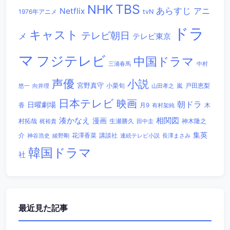
TBS
NHK
あらすじ
アニ
Netflix
1976年アニメ
tvN
ドラ
キャスト
テレビ朝日
メ
テレビ東京
マ
フジテレビ
中国ドラマ
三浦春馬
中村
声優
小説
宮野真守
小栗旬
嵐
戸田恵梨
悠一
向井理
山田孝之
日本テレビ
映画
朝ドラ
日曜劇場
香
木
月9
有村架純
相関図
湊かなえ
漫画
村拓哉
生瀬勝久
田中圭
神木隆之
梶裕貴
集英
講談社
介
綾野剛
花澤香菜
連続テレビ小説
長澤まさみ
神谷浩史
韓国ドラマ
社
最近見た記事