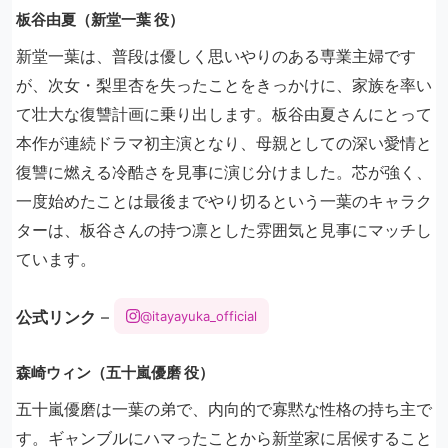
板谷由夏（新堂一葉 役）
新堂一葉は、普段は優しく思いやりのある専業主婦です
が、次女・梨里杏を失ったことをきっかけに、家族を率い
て壮大な復讐計画に乗り出します。板谷由夏さんにとって
本作が連続ドラマ初主演となり、母親としての深い愛情と
復讐に燃える冷酷さを見事に演じ分けました。芯が強く、
一度始めたことは最後までやり切るという一葉のキャラク
ターは、板谷さんの持つ凛とした雰囲気と見事にマッチし
ています。
公式リンク
–
@itayayuka_official
森崎ウィン（五十嵐優磨 役）
五十嵐優磨は一葉の弟で、内向的で寡黙な性格の持ち主で
す。ギャンブルにハマったことから新堂家に居候すること