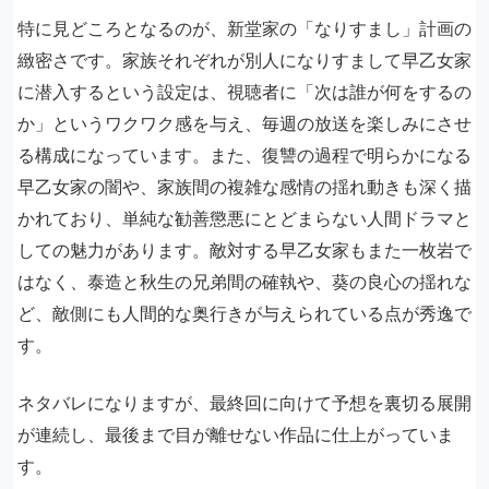
特に見どころとなるのが、新堂家の「なりすまし」計画の
緻密さです。家族それぞれが別人になりすまして早乙女家
に潜入するという設定は、視聴者に「次は誰が何をするの
か」というワクワク感を与え、毎週の放送を楽しみにさせ
る構成になっています。また、復讐の過程で明らかになる
早乙女家の闇や、家族間の複雑な感情の揺れ動きも深く描
かれており、単純な勧善懲悪にとどまらない人間ドラマと
しての魅力があります。敵対する早乙女家もまた一枚岩で
はなく、泰造と秋生の兄弟間の確執や、葵の良心の揺れな
ど、敵側にも人間的な奥行きが与えられている点が秀逸で
す。
ネタバレになりますが、最終回に向けて予想を裏切る展開
が連続し、最後まで目が離せない作品に仕上がっていま
す。