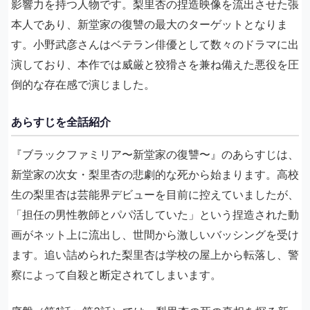
影響力を持つ人物です。梨里杏の捏造映像を流出させた張
本人であり、新堂家の復讐の最大のターゲットとなりま
す。小野武彦さんはベテラン俳優として数々のドラマに出
演しており、本作では威厳と狡猾さを兼ね備えた悪役を圧
倒的な存在感で演じました。
あらすじを全話紹介
『ブラックファミリア〜新堂家の復讐〜』のあらすじは、
新堂家の次女・梨里杏の悲劇的な死から始まります。高校
生の梨里杏は芸能界デビューを目前に控えていましたが、
「担任の男性教師とパパ活していた」という捏造された動
画がネット上に流出し、世間から激しいバッシングを受け
ます。追い詰められた梨里杏は学校の屋上から転落し、警
察によって自殺と断定されてしまいます。