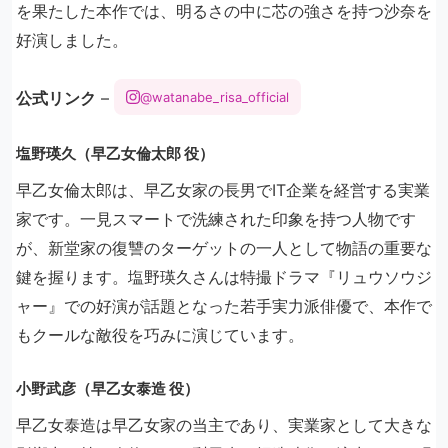
を果たした本作では、明るさの中に芯の強さを持つ沙奈を
好演しました。
公式リンク
–
@watanabe_risa_official
塩野瑛久（早乙女倫太郎 役）
早乙女倫太郎は、早乙女家の長男でIT企業を経営する実業
家です。一見スマートで洗練された印象を持つ人物です
が、新堂家の復讐のターゲットの一人として物語の重要な
鍵を握ります。塩野瑛久さんは特撮ドラマ『リュウソウジ
ャー』での好演が話題となった若手実力派俳優で、本作で
もクールな敵役を巧みに演じています。
小野武彦（早乙女泰造 役）
早乙女泰造は早乙女家の当主であり、実業家として大きな