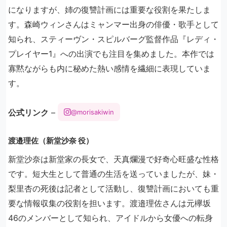
になりますが、姉の復讐計画には重要な役割を果たしま
す。森崎ウィンさんはミャンマー出身の俳優・歌手として
知られ、スティーヴン・スピルバーグ監督作品『レディ・
プレイヤー1』への出演でも注目を集めました。本作では
寡黙ながらも内に秘めた熱い感情を繊細に表現していま
す。
公式リンク
–
@morisakiwin
渡邉理佐（新堂沙奈 役）
新堂沙奈は新堂家の長女で、天真爛漫で好奇心旺盛な性格
です。短大生として普通の生活を送っていましたが、妹・
梨里杏の死後は記者として活動し、復讐計画においても重
要な情報収集の役割を担います。渡邉理佐さんは元欅坂
46のメンバーとして知られ、アイドルから女優への転身